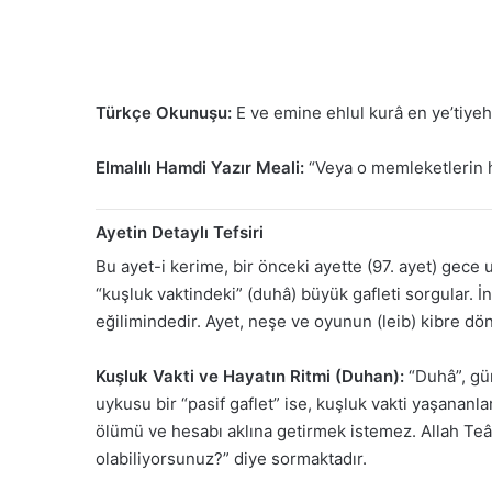
Türkçe Okunuşu:
E ve emine ehlul kurâ en ye’tiye
Elmalılı Hamdi Yazır Meali:
“Veya o memleketlerin h
Ayetin Detaylı Tefsiri
Bu ayet-i kerime, bir önceki ayette (97. ayet) gece 
“kuşluk vaktindeki” (duhâ) büyük gafleti sorgular. İ
eğilimindedir. Ayet, neşe ve oyunun (leib) kibre dön
Kuşluk Vakti ve Hayatın Ritmi (Duhan):
“Duhâ”, gün
uykusu bir “pasif gaflet” ise, kuşluk vakti yaşananl
ölümü ve hesabı aklına getirmek istemez. Allah Teâl
olabiliyorsunuz?” diye sormaktadır.