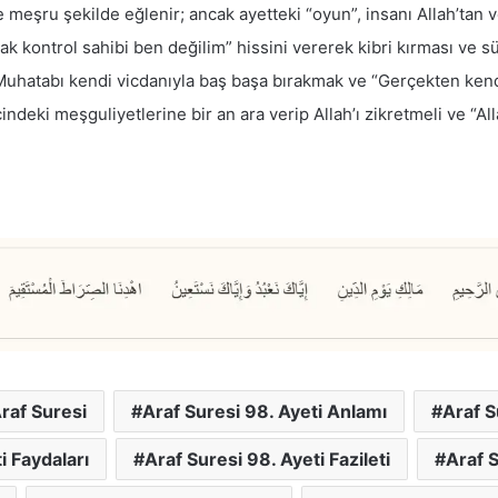
meşru şekilde eğlenir; ancak ayetteki “oyun”, insanı Allah’tan ve
k kontrol sahibi ben değilim” hissini vererek kibri kırması ve sür
uhatabı kendi vicdanıyla baş başa bırakmak ve “Gerçekten kend
indeki meşguliyetlerine bir an ara verip Allah’ı zikretmeli ve “A
raf Suresi
Araf Suresi 98. Ayeti Anlamı
Araf S
i Faydaları
Araf Suresi 98. Ayeti Fazileti
Araf S