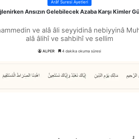
Arâf Suresi Ayetleri
lenirken Ansızın Gelebilecek Azaba Karşı Kimler G
hammedin ve alâ âli seyyidinâ nebiyyinâ Mu
alâ âlihî ve sahbihî ve sellim
ALPER
4 dakika okuma süresi