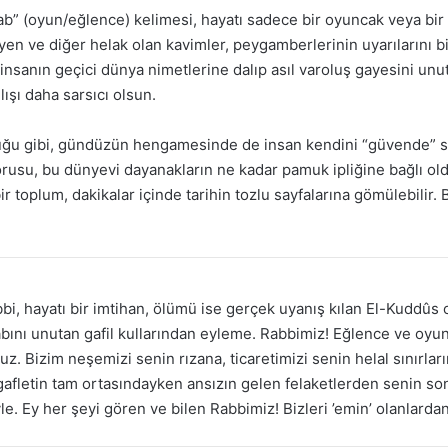
ab” (oyun/eğlence) kelimesi, hayatı sadece bir oyuncak veya bir 
en ve diğer helak olan kavimler, peygamberlerinin uyarılarını bire
, insanın geçici dünya nimetlerine dalıp asıl varoluş gayesini un
lışı daha sarsıcı olsun.
ğu gibi, gündüzün hengamesinde de insan kendini “güvende” sa
usu, bu dünyevi dayanakların ne kadar pamuk ipliğine bağlı oldu
 toplum, dakikalar içinde tarihin tozlu sayfalarına gömülebilir. 
i, hayatı bir imtihan, ölümü ise gerçek uyanış kılan El-Kuddûs o
bını unutan gafil kullarından eyleme. Rabbimiz! Eğlence ve oyun
. Bizim neşemizi senin rızana, ticaretimizi senin helal sınırlar
gafletin tam ortasındayken ansızın gelen felaketlerden senin son
 Ey her şeyi gören ve bilen Rabbimiz! Bizleri ’emin’ olanlardan 