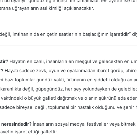
et bu uyarıyı “gündüz eğlencesi” ile tamamladı. 99. ayette ise tü
na uğrayanların asıl kimliği açıklanacaktır.
eğil, imtihanın da en çetin saatlerinin başladığının işaretidir” di
tir?
Hayatın en canlı, insanların en meşgul ve gelecekten en umut
r?
Hayatı sadece zevk, oyun ve oyalanmadan ibaret görüp, ahiret
i bazı toplumlar gündüz vakti, fırtınanın en şiddetli olduğu anla
karanlıkta değil, güpegündüz, her şey yolundayken de gelebilec
vaktindeki o büyük gafleti dağıtmak ve o anın şükrünü eda eder
sadece bireysel değil, toplumsal bir hastalık olduğunu ve şehir
 neresindedir?
İnsanların sosyal medya, festivaller veya bitmek
etin işaret ettiği gaflettir.