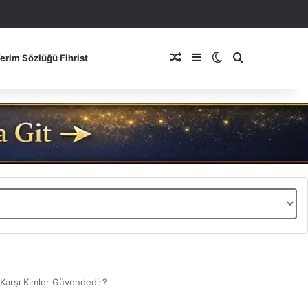
Rastgele Makale
Kenar Bölmesi
Dış görünümü de
Arama yap ..
Kerim Sözlüğü Fihrist
Karşı Kimler Güvendedir?