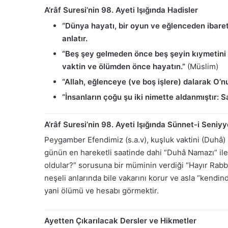
A’râf Suresi’nin 98. Ayeti Işığında Hadisler
“Dünya hayatı, bir oyun ve eğlenceden ibarett
anlatır.
“Beş şey gelmeden önce beş şeyin kıymetini bi
vaktin ve ölümden önce hayatın.”
(Müslim)
“Allah, eğlenceye (ve boş işlere) dalarak O’n
“İnsanların çoğu şu iki nimette aldanmıştır: S
A’râf Suresi’nin 98. Ayeti Işığında Sünnet-i Seniyy
Peygamber Efendimiz (s.a.v), kuşluk vaktini (Duhâ)
günün en hareketli saatinde dahi “Duhâ Namazı” ile
oldular?” sorusuna bir müminin verdiği “Hayır Rabbi
neşeli anlarında bile vakarını korur ve asla “kendi
yani ölümü ve hesabı görmektir.
Ayetten Çıkarılacak Dersler ve Hikmetler