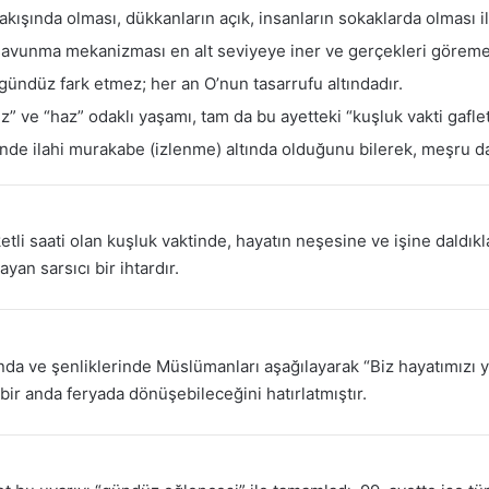
kışında olması, dükkanların açık, insanların sokaklarda olması il
savunma mekanizması en alt seviyeye iner ve gerçekleri göremez
 gündüz fark etmez; her an O’nun tasarrufu altındadır.
 ve “haz” odaklı yaşamı, tam da bu ayetteki “kuşluk vakti gaflet
de ilahi murakabe (izlenme) altında olduğunu bilerek, meşru da
etli saati olan kuşluk vaktinde, hayatın neşesine ve işine daldıkl
an sarsıcı bir ihtardır.
da ve şenliklerinde Müslümanları aşağılayarak “Biz hayatımızı y
bir anda feryada dönüşebileceğini hatırlatmıştır.