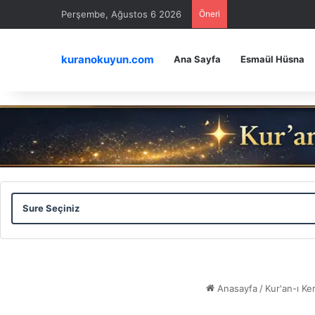
Perşembe, Ağustos 6 2026
Öneri
kuranokuyun.com
Ana Sayfa
Esmaül Hüsna
Sure
Ayet
Seçiniz
Seçiniz
Anasayfa
/
Kur'an-ı Ke