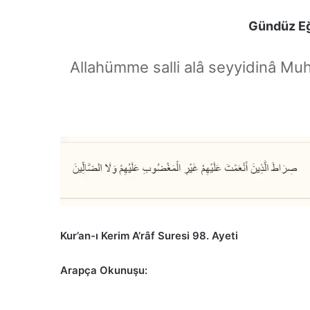
Gündüz Eğ
Allahümme salli alâ seyyidinâ Mu
Kur’an-ı Kerim A’râf Suresi 98. Ayeti
Arapça Okunuşu: