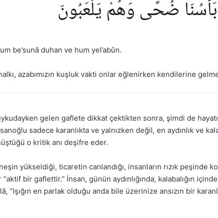
ُمْ بَأْسُنَا ضُحًى وَهُمْ يَلْعَبُونَ
hum be’sunâ duhan ve hum yel’abûn.
alkı, azabımızın kuşluk vakti onlar eğlenirken kendilerine gel
uykudayken gelen gaflete dikkat çektikten sonra, şimdi de hayatın
nsanoğlu sadece karanlıkta ve yalnızken değil, en aydınlık ve kala
üştüğü o kritik anı deşifre eder.
eşin yükseldiği, ticaretin canlandığı, insanların rızık peşinde k
ar “aktif bir gaflettir.” İnsan, günün aydınlığında, kalabalığın i
â, “Işığın en parlak olduğu anda bile üzerinize ansızın bir kar