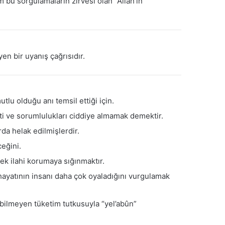
m bu sorgulamaların zirvesi olan “Allah’ın
yen bir uyanış çağrısıdır.
lu olduğu anı temsil ettiği için.
i ve sorumlulukları ciddiye almamak demektir.
rda helak edilmişlerdir.
eğini.
ek ilahi korumaya sığınmaktır.
 hayatının insanı daha çok oyaladığını vurgulamak
 bilmeyen tüketim tutkusuyla “yel’abûn”