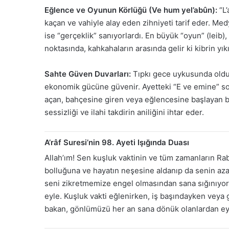
Eğlence ve Oyunun Körlüğü (Ve hum yel’abûn):
“L’
kaçan ve vahiyle alay eden zihniyeti tarif eder. Medy
ise “gerçeklik” sanıyorlardı. En büyük “oyun” (leib)
noktasında, kahkahaların arasında gelir ki kibrin yıkı
Sahte Güven Duvarları:
Tıpkı gece uykusunda oldu
ekonomik gücüne güvenir. Ayetteki “E ve emine” sor
açan, bahçesine giren veya eğlencesine başlayan bir
sessizliği ve ilahi takdirin aniliğini ihtar eder.
A’râf Suresi’nin 98. Ayeti Işığında Duası
Allah’ım! Sen kuşluk vaktinin ve tüm zamanların Rabb
bolluğuna ve hayatın neşesine aldanıp da senin aza
seni zikretmemize engel olmasından sana sığınıyoruz
eyle. Kuşluk vakti eğlenirken, iş başındayken veya 
bakan, gönlümüzü her an sana dönük olanlardan eyle.