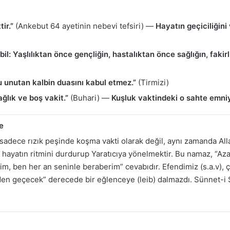
ir.”
(Ankebut 64 ayetinin nebevi tefsiri) —
Hayatın geçiciliğini
l: Yaşlılıktan önce gençliğin, hastalıktan önce sağlığın, faki
u unutan kalbin duasını kabul etmez.”
(Tirmizi)
ağlık ve boş vakit.”
(Buhari) —
Kuşluk vaktindeki o sahte emniy
e
 sadece rızık peşinde koşma vakti olarak değil, aynı zamanda All
 hayatın ritmini durdurup Yaratıcıya yönelmektir. Bu namaz, “A
m, ben her an seninle beraberim” cevabıdır. Efendimiz (s.a.v), ç
nden geçecek” derecede bir eğlenceye (leib) dalmazdı. Sünnet-i 