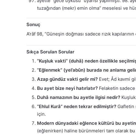
ayette “gece uykusu” uyarısı yapılmıştı. 98. ay
tuzağından (mekr) emin olma” meselesi ve hüsra
Sonuç
A’râf 98, “Güneşin doğması sadece rızık kapılarının d
Sıkça Sorulan Sorular
“Kuşluk vakti” (duhâ) neden özellikle seçilmiş
“Eğlenmek” (yel’abûn) burada ne anlama geli
Azap gündüz vakti gelir mi?
Evet; Âd kavmi gib
Bu ayet bize neyi hatırlatır?
Felaketin sadece 
Duhâ namazının bu ayetle ilgisi nedir?
Kuşluk 
“Ehlul Kurâ” neden tekrar edilmiştir?
Gafletin 
için.
Modern dünyadaki eğlence kültürü bu ayetin
(eğlenirken) haline bürünmeleri tam olarak bu ay