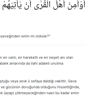
اَوَاَمِنَ اَهْلُ الْقُرٰٓى اَنْ يَأْتِيَه
meyeceğinden emin mi oldular?”
 en canlı, en hareketli ve en neşeli anı olan
balık anlarında da ilahi adaleti unutma
oştuğu veya zevk ü sefaya daldığı vakittir. Gece
çinde ve gücünün doruğunda olduğunu hissettiğinde,
anlık (azap) çökmeyeceğinden nasıl bu kadar emin