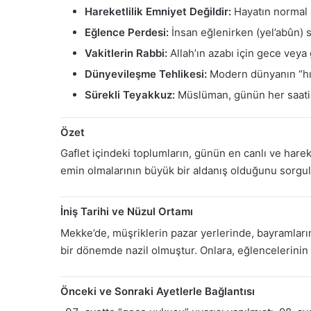
Hareketlilik Emniyet Değildir:
Hayatın normal a
Eğlence Perdesi:
İnsan eğlenirken (yel’abûn) 
Vakitlerin Rabbi:
Allah’ın azabı için gece veya
Dünyevileşme Tehlikesi:
Modern dünyanın “hız”
Sürekli Teyakkuz:
Müslüman, günün her saatin
Özet
Gaflet içindeki toplumların, günün en canlı ve harek
emin olmalarının büyük bir aldanış olduğunu sorgulay
İniş Tarihi ve Nüzul Ortamı
Mekke’de, müşriklerin pazar yerlerinde, bayramların
bir dönemde nazil olmuştur. Onlara, eğlencelerinin 
Önceki ve Sonraki Ayetlerle Bağlantısı