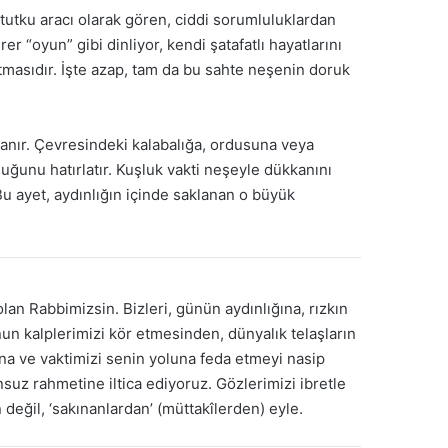
tutku aracı olarak gören, ciddi sorumluluklardan
r “oyun” gibi dinliyor, kendi şatafatlı hayatlarını
utmasıdır. İşte azap, tam da bu sahte neşenin doruk
nır. Çevresindeki kalabalığa, ordusuna veya
ğunu hatırlatır. Kuşluk vakti neşeyle dükkanını
Bu ayet, aydınlığın içinde saklanan o büyük
lan Rabbimizsin. Bizleri, günün aydınlığına, rızkın
un kalplerimizi kör etmesinden, dünyalık telaşların
ına ve vaktimizi senin yoluna feda etmeyi nasip
suz rahmetine iltica ediyoruz. Gözlerimizi ibretle
değil, ‘sakınanlardan’ (müttakîlerden) eyle.