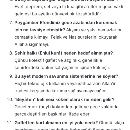
Evet; deprem, sel veya fırtına gibi afetlerin gece vakti
gelmesi bu ayetin dünyevi bir tezahürüdür.
Peygamber Efendimiz gece azabından korunmak
için ne tavsiye etmiştir?
Akşam ve yatsı namazlarını
cemaatle kılmayı, Felak ve Nas surelerini okuyarak
Allah’a sığınmayı.
Şehir halkı (Ehlul kurâ) neden hedef alınmıştır?
Çünkü kolektif gaflet ve azgınlık, genellikle
şehirlerdeki toplumsal yaşamın içinde kökleşir.
Bu ayet modern savunma sistemlerine ne söyler?
Hiçbir teknolojik kalkanın veya istihbaratın Allah’ın
iradesi karşısında koruma sağlayamayacağını.
“Beyâten” kelimesi köken olarak nereden gelir?
Gecelemek (beyt) kökünden gelir ve gece vaktinde
gerçekleştirilen baskınları ifade eder.
Gafletten kurtulmanın en iyi yolu nedir?
Ölümü sıkça
hatırlamak, gece ibadetine (teheccüd) önem vermek