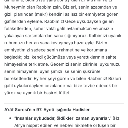
Muheymin olan Rabbimizsin. Bizleri, senin azabından ve
gizli planından (mekr) kendini asılsız bir emniyette gören
gafillerden eyleme. Rabbimiz! Gece uykudayken gelen
felaketlerden, seher vakti gafil avlanmaktan ve ansızın
yakalayan sarsıntılardan sana sığınıyoruz. Kalbimizi uyanık,
ruhumuzu her an sana kavuşmaya hazır eyle. Bizim
emniyetimizi sadece senin rahmetine ve korumana
bağladık; bizi kendi gücümüze veya yarattıklarının sahte
himayesine terk etme. Gecemizi senin zikrinle, uykumuzu
senin himayenle, uyanışımızı ise senin şükrünle
bereketlendir. Ey her şeyi gören ve bilen Rabbimiz! Bizleri
gafil uykulardayken cezalandırma, bize tevbe edecek bir
yürek ve uyanık bir basiret lütfet.
A’râf Suresi’nin 97. Ayeti Işığında Hadisler
“İnsanlar uykudadır, öldükleri zaman uyanırlar.”
(Hz.
Ali’ye nispet edilen ve nebevi hikmetle örtüşen bir