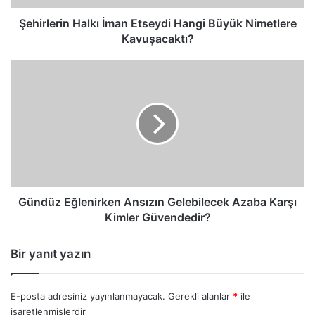
Şehirlerin Halkı İman Etseydi Hangi Büyük Nimetlere
Kavuşacaktı?
Gündüz
Eğlenirken
Ansızın
Gelebilecek
Azaba
Karşı
Kimler
Güvendedir?
Gündüz Eğlenirken Ansızın Gelebilecek Azaba Karşı
Kimler Güvendedir?
Bir yanıt yazın
E-posta adresiniz yayınlanmayacak.
Gerekli alanlar
*
ile
işaretlenmişlerdir