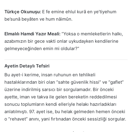
Türkçe Okunuşu:
E fe emine ehlul kurâ en ye’tiyehum
be’sunâ beyâten ve hum nâimûn.
Elmalılı Hamdi Yazır Meali:
“Yoksa o memleketlerin halkı,
azabımızın bir gece vakti onlar uykudayken kendilerine
gelmeyeceğinden emin mi oldular?”
Ayetin Detaylı Tefsiri
Bu ayet-i kerime, insan ruhunun en tehlikeli
hastalıklarından biri olan “sahte güvenlik hissi” ve “gaflet”
üzerine indirilmiş sarsıcı bir sorgulamadır. Bir önceki
ayette, iman ve takva ile gelen bereketin reddedilmesi
sonucu toplumların kendi elleriyle helakı hazırladıkları
anlatılmıştı. 97. ayet ise, bu helak gelmeden hemen önceki
o “rehavet” anını, yani fırtınadan önceki sessizliği sorgular.