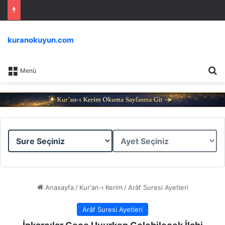
kuranokuyun.com
Ar
Menü
Sure
Ayet
Seçiniz
Seçiniz
Anasayfa
/
Kur'an-ı Kerim
/
Arâf Suresi Ayetleri
Arâf Suresi Ayetleri