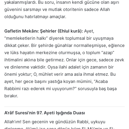
yakalanmışlardı. Bu soru, insanın kendi gücüne olan aşırı
güvenini sarsmayı ve mutlak otoritenin sadece Allah
olduğunu hatırlatmayı amaçlar.
Gafletin Mekânı: Şehirler (Ehlul kurâ):
Ayet,
“memleketlerin halkı” diyerek toplumsal bir uyuşmaya
dikkat çeker. Bir şehirde günahlar normalleşmişse, eğlence
ve lüks hayatın merkezine oturmuşsa, o toplum “azap”
ihtimalini aklına bile getirmez. Onlar için gece, sadece zevk
ve dinlenme vaktidir. Oysa ilahi adalet için zamanın bir
önemi yoktur; O, mühlet verir ama asla ihmal etmez. Bu
ayet, her gece başını yastığa koyan mümini, “Acaba
Rabbimi razı ederek mi uyuyorum?” sorusuyla baş başa
bırakır.
A’râf Suresi’nin 97. Ayeti Işığında Duası
Allah’ım! Sen gecenin ve gündüzün Rabbi, uykuyu
dinlenme, ölümü ise sana dönüş kılan El-Mü’min ve El-