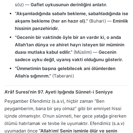
söz) —
Gaflet uykusunun derinliğini anlatır.
“Akşamladığında sabahı bekleme, sabahladığında ise
akşamı bekleme (her an hazır ol).”
(Buhari) —
Eminlik
hissinin panzehiridir.
“Gecenin bir vaktinde öyle bir an vardır ki, o anda
Allah’tan dünya ve ahiret hayrı isteyen bir müminin
duası mutlaka kabul edilir.”
(Müslim) —
Gecenin
sadece uyku değil, uyanış vakti olduğunu gösterir.
“Ümmetimin başına gelebilecek ani ölümlerden
Allah’a sığınırım.”
(Taberani)
A’râf Suresi’nin 97. Ayeti Işığında Sünnet-i Seniyye
Peygamber Efendimiz (s.a.v), hiçbir zaman “Ben
peygamberim, bana bir şey olmaz” gibi bir emniyet hissi
içinde olmamıştır. O’nun sünneti, her gece yatağa girerken
ölümü hatırlamak ve tevbe ile uyumaktır. Efendimiz (s.a.v)
uyumadan önce
“Allah’ım! Senin isminle ölür ve senin