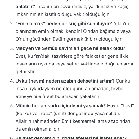
anlatılır?
İnsanın en savunmasız, yardımsız ve kaçış
imkanının en kısıtlı olduğu vakit olduğu için.
“Emin olmak” neden bir suç gibi sunuluyor?
Allah’ın
planından emin olmak, kendini O’ndan bağımsız veya
O’nun gücünden üstün görmek (kibir) olduğu için.
Medyen ve Semûd kavimleri gece mi helak oldu?
Evet, Kur’an’daki tasvirlere göre felaketler genellikle
insanların uykuda veya seher vaktinde olduğu anlarda
gelmiştir.
Uyku (nevm) neden azabın dehşetini artırır?
Çünkü
insan uykudayken ne olduğunu anlamadan, tevbe
etmeye bile fırsat bulamadan yakalanır.
Mümin her an korku içinde mi yaşamalı?
Hayır; “havf”
(korku) ve “reca” (ümit) dengesinde yaşamalıdır.
Allah’ın rahmetinden ümit kesmemeli ama azabından
da emin olmamalıdır.
Bu ayet deprem gibi doğal afetleri mi işaret eder?