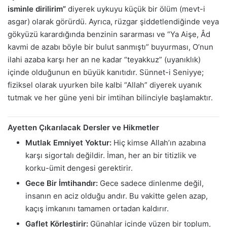
isminle dirilirim”
diyerek uykuyu küçük bir ölüm (mevt-i
asgar) olarak görürdü. Ayrıca, rüzgar şiddetlendiğinde veya
gökyüzü karardığında benzinin sararması ve “Ya Aişe, Âd
kavmi de azabı böyle bir bulut sanmıştı” buyurması, O’nun
ilahi azaba karşı her an ne kadar “teyakkuz” (uyanıklık)
içinde olduğunun en büyük kanıtıdır. Sünnet-i Seniyye;
fiziksel olarak uyurken bile kalbi “Allah” diyerek uyanık
tutmak ve her güne yeni bir imtihan bilinciyle başlamaktır.
Ayetten Çıkarılacak Dersler ve Hikmetler
Mutlak Emniyet Yoktur:
Hiç kimse Allah’ın azabına
karşı sigortalı değildir. İman, her an bir titizlik ve
korku-ümit dengesi gerektirir.
Gece Bir İmtihandır:
Gece sadece dinlenme değil,
insanın en aciz olduğu andır. Bu vakitte gelen azap,
kaçış imkanını tamamen ortadan kaldırır.
Gaflet Körleştirir:
Günahlar içinde yüzen bir toplum,