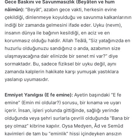
Gece Baskını ve Savunmasızlık (Beyâten ve hum
nâimûn):
“Beyât”, azabın gece vakti, herkesin evine
çekildiği, dinlenmeye koyulduğu ve savunma kalkanlarının
indiği bir zamanda gelmesini ifade eder. Uyku (nevm),
insanın dünya ile bağının kesildiği, en aciz ve en
korunmasız olduğu haldir. Allah Teâlâ, “Siz yatağınızda en
huzurlu olduğunuzu sandığınız o anda, azabımın size
ulaşmayacağına dair elinizde bir senet mi var?” diye
sormaktadır. Bu, sadece fiziksel bir uyku değil, aynı
zamanda kalplerin hakikate karşı yumuşak yastıklara
yaslanıp uyumasıdır.
Emniyet Yanılgısı (E fe emine):
Ayetin başındaki “E fe
emine” (Emin mi oldular?) sorusu, bir kınama ve uyarı
içerir. İnsan, işleri yolunda gittiğinde, sağlığı yerinde
olduğunda veya şehri surlarla çevrili olduğunda “Bana bir
şey olmaz” kibrine kapılır. Oysa Medyen, Âd ve Semûd
kavimleri de tam bu “eminlik” hissi içindeyken ansızın