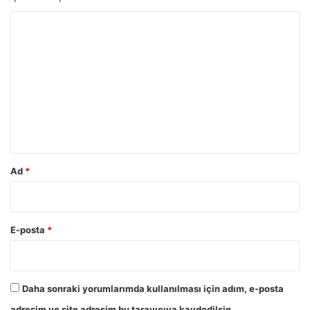
Y
o
r
u
m
*
Ad
*
E-posta
*
Daha sonraki yorumlarımda kullanılması için adım, e-posta
adresim ve site adresim bu tarayıcıya kaydedilsin.