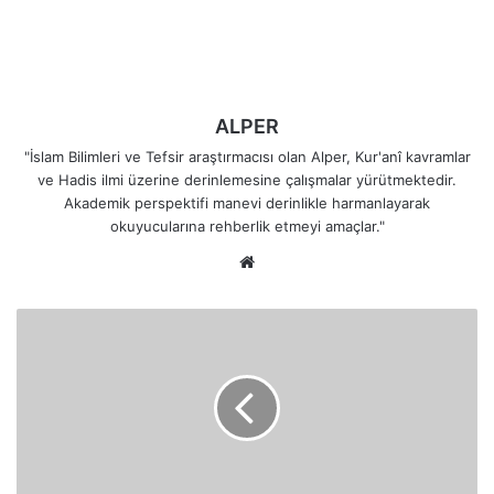
ALPER
"İslam Bilimleri ve Tefsir araştırmacısı olan Alper, Kur'anî kavramlar
ve Hadis ilmi üzerine derinlemesine çalışmalar yürütmektedir.
Akademik perspektifi manevi derinlikle harmanlayarak
okuyucularına rehberlik etmeyi amaçlar."
Web
sitesi
Şehirlerin
Halkı
İman
Etseydi
Hangi
Büyük
Nimetlere
Kavuşacaktı?