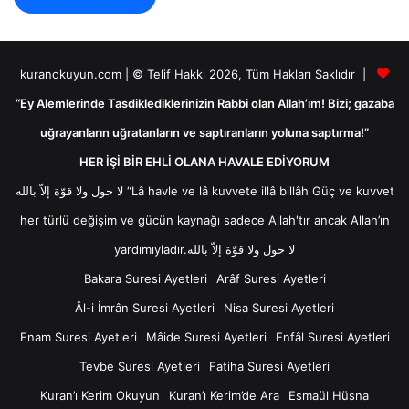
kuranokuyun.com | © Telif Hakkı 2026, Tüm Hakları Saklıdır |
“Ey Alemlerinde Tasdiklediklerinizin Rabbi olan Allah’ım! Bizi; gazaba
uğrayanların uğratanların ve saptıranların yoluna saptırma!”
HER İŞİ BİR EHLİ OLANA HAVALE EDİYORUM
لا حول ولا قوّة إلاّ بالله “Lâ havle ve lâ kuvvete illâ billâh Güç ve kuvvet
her türlü değişim ve gücün kaynağı sadece Allah'tır ancak Allah’ın
yardımıyladır.لا حول ولا قوّة إلاّ بالله
Bakara Suresi Ayetleri
Arâf Suresi Ayetleri
Âl-i İmrân Suresi Ayetleri
Nisa Suresi Ayetleri
Enam Suresi Ayetleri
Mâide Suresi Ayetleri
Enfâl Suresi Ayetleri
Tevbe Suresi Ayetleri
Fatiha Suresi Ayetleri
Kuran’ı Kerim Okuyun
Kuran’ı Kerim’de Ara
Esmaül Hüsna