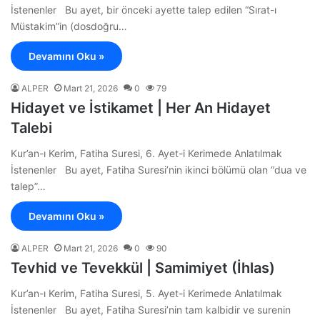
İstenenler Bu ayet, bir önceki ayette talep edilen “Sırat-ı
Müstakim”in (dosdoğru…
Devamını Oku »
ALPER
Mart 21, 2026
0
79
Hidayet ve İstikamet | Her An Hidayet
Talebi
Kur’an-ı Kerim, Fatiha Suresi, 6. Ayet-i Kerimede Anlatılmak
İstenenler Bu ayet, Fatiha Suresi’nin ikinci bölümü olan “dua ve
talep”…
Devamını Oku »
ALPER
Mart 21, 2026
0
90
Tevhid ve Tevekkül | Samimiyet (İhlas)
Kur’an-ı Kerim, Fatiha Suresi, 5. Ayet-i Kerimede Anlatılmak
İstenenler Bu ayet, Fatiha Suresi’nin tam kalbidir ve surenin