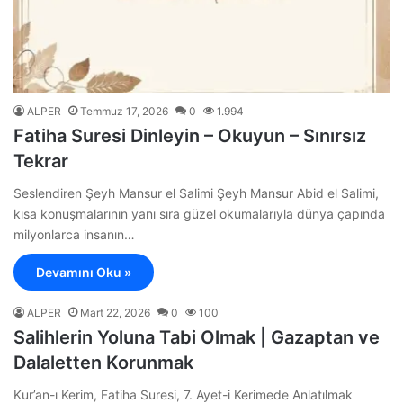
ALPER
Temmuz 17, 2026
0
1.994
Fatiha Suresi Dinleyin – Okuyun – Sınırsız
Tekrar
Seslendiren Şeyh Mansur el Salimi Şeyh Mansur Abid el Salimi,
kısa konuşmalarının yanı sıra güzel okumalarıyla dünya çapında
milyonlarca insanın…
Devamını Oku »
ALPER
Mart 22, 2026
0
100
Salihlerin Yoluna Tabi Olmak | Gazaptan ve
Dalaletten Korunmak
Kur’an-ı Kerim, Fatiha Suresi, 7. Ayet-i Kerimede Anlatılmak