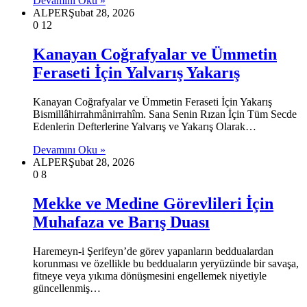
Devamını Oku »
ALPER
Şubat 28, 2026
0
12
Kanayan Coğrafyalar ve Ümmetin
Feraseti İçin Yalvarış Yakarış
Kanayan Coğrafyalar ve Ümmetin Feraseti İçin Yakarış
Bismillâhirrahmânirrahîm. Sana Senin Rızan İçin Tüm Secde
Edenlerin Defterlerine Yalvarış ve Yakarış Olarak…
Devamını Oku »
ALPER
Şubat 28, 2026
0
8
Mekke ve Medine Görevlileri İçin
Muhafaza ve Barış Duası
Haremeyn-i Şerifeyn’de görev yapanların beddualardan
korunması ve özellikle bu bedduaların yeryüzünde bir savaşa,
fitneye veya yıkıma dönüşmesini engellemek niyetiyle
güncellenmiş…