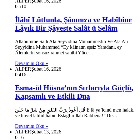
ALPER
Şubat 16, 2026
0
510
İlâhî Lütfunla, Şânınıza ve Habîbine
Lâyık Bir Şâyeste Salât ü Selâm
Allahümme Salli Ala Seyyidina Muhammedin Ve Ala Ali
Seyyidina Muhammed “Ey kâinatın eşsiz Yaradanı, ey
Âlemlerin sonsuz rahmet sahibi Yüce…
Devamını Oku »
ALPER
Şubat 16, 2026
0
416
Esma-ül Hüsna’nın Sırlarıyla Güçlü,
Kapsamlı ve Etkili Dua
قُلْ أَعُوذُ بِرَبِّ الْفَلَقِ مِنْ شَرِّ مَا خَلَقَ E lâ ya’lemü men halak,
ve hüvel latıfül habir. Estağfirullah Rabbena! “De…
Devamını Oku »
ALPER
Şubat 13, 2026
0
161