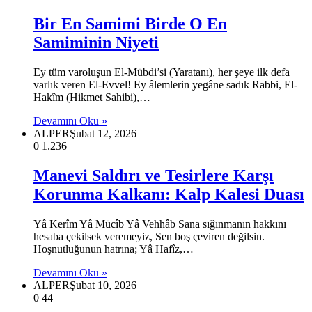
Bir En Samimi Birde O En
Samiminin Niyeti
Ey tüm varoluşun El-Mübdi’si (Yaratanı), her şeye ilk defa
varlık veren El-Evvel! Ey âlemlerin yegâne sadık Rabbi, El-
Hakîm (Hikmet Sahibi),…
Devamını Oku »
ALPER
Şubat 12, 2026
0
1.236
Manevi Saldırı ve Tesirlere Karşı
Korunma Kalkanı: Kalp Kalesi Duası
Yâ Kerîm Yâ Mücîb Yâ Vehhâb Sana sığınmanın hakkını
hesaba çekilsek veremeyiz, Sen boş çeviren değilsin.
Hoşnutluğunun hatrına; Yâ Hafîz,…
Devamını Oku »
ALPER
Şubat 10, 2026
0
44