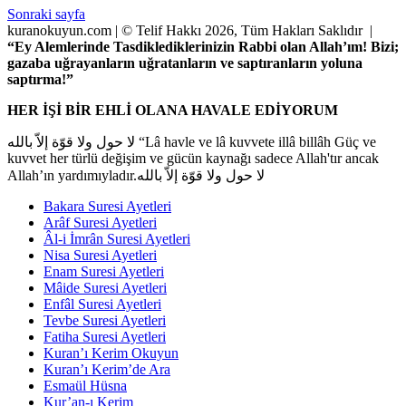
Sonraki sayfa
kuranokuyun.com | © Telif Hakkı 2026, Tüm Hakları Saklıdır |
“Ey Alemlerinde Tasdiklediklerinizin Rabbi olan Allah’ım! Bizi;
gazaba uğrayanların uğratanların ve saptıranların yoluna
saptırma!”
HER İŞİ BİR EHLİ OLANA HAVALE EDİYORUM
لا حول ولا قوّة إلاّ بالله “Lâ havle ve lâ kuvvete illâ billâh Güç ve
kuvvet her türlü değişim ve gücün kaynağı sadece Allah'tır ancak
Allah’ın yardımıyladır.لا حول ولا قوّة إلاّ بالله
Bakara Suresi Ayetleri
Arâf Suresi Ayetleri
Âl-i İmrân Suresi Ayetleri
Nisa Suresi Ayetleri
Enam Suresi Ayetleri
Mâide Suresi Ayetleri
Enfâl Suresi Ayetleri
Tevbe Suresi Ayetleri
Fatiha Suresi Ayetleri
Kuran’ı Kerim Okuyun
Kuran’ı Kerim’de Ara
Esmaül Hüsna
Kur’an-ı Kerim