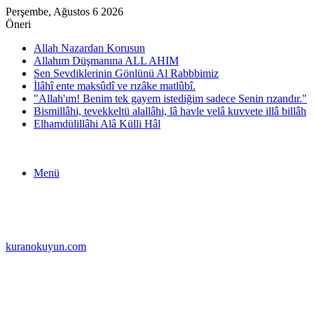
Perşembe, Ağustos 6 2026
Öneri
Allah Nazardan Korusun
Allahım Düşmanına ALL AHIM
Sen Sevdiklerinin Gönlünü Al Rabbbimiz
İlâhî ente maksûdî ve rızâke matlûbî.
"Allah'ım! Benim tek gayem istediğim sadece Senin rızandır."
Bismillâhi, tevekkeltü alallâhi, lâ havle velâ kuvvete illâ billâh
Elhamdülillâhi Alâ Külli Hâl
Menü
kuranokuyun.com