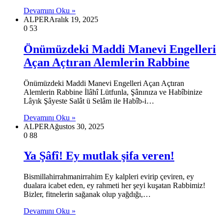
Devamını Oku »
ALPER
Aralık 19, 2025
0
53
Önümüzdeki Maddi Manevi Engelleri
Açan Açtıran Alemlerin Rabbine
Önümüzdeki Maddi Manevi Engelleri Açan Açtıran
Alemlerin Rabbine İlâhî Lütfunla, Şânınıza ve Habîbinize
Lâyık Şâyeste Salât ü Selâm ile Habîb-i…
Devamını Oku »
ALPER
Ağustos 30, 2025
0
88
Ya Şâfî! Ey mutlak şifa veren!
Bismillahirrahmanirrahim Ey kalpleri evirip çeviren, ey
dualara icabet eden, ey rahmeti her şeyi kuşatan Rabbimiz!
Bizler, fitnelerin sağanak olup yağdığı,…
Devamını Oku »