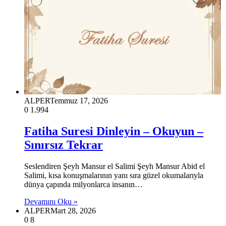
ALPER
Temmuz 17, 2026
0
1.994
Fatiha Suresi Dinleyin – Okuyun –
Sınırsız Tekrar
Seslendiren Şeyh Mansur el Salimi Şeyh Mansur Abid el
Salimi, kısa konuşmalarının yanı sıra güzel okumalarıyla
dünya çapında milyonlarca insanın…
Devamını Oku »
ALPER
Mart 28, 2026
0
8