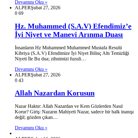
Devamını Oku »
ALPER
Şubat 27, 2026
0
69
Hz. Muhammed (S.A.V) Efendimiz’e
İyi Niyet ve Manevi Arınma Duası
İnsanların Hz Muhammed Muhammed Mustafa Resulü
Kibriya (S.A.V) Efendimize İyi Niyet Bilinç Altı Temizliği
Niyeti İle Bu dua; zihnimizi fuzuli…
Devamını Oku »
ALPER
Şubat 27, 2026
0
43
Allah Nazardan Korusun
Nazar Haktır: Allah Nazardan ve Kem Gözlerden Nasıl
Korur? Giriş: Nazarın Mahiyeti Nazar, sadece bir halk inanışı
değil; gözden çıkan…
Devamını Oku »