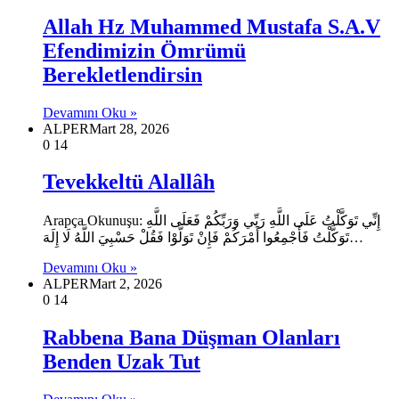
Allah Hz Muhammed Mustafa S.A.V
Efendimizin Ömrümü
Berekletlendirsin
Devamını Oku »
ALPER
Mart 28, 2026
0
14
Tevekkeltü Alallâh
Arapça Okunuşu: إِنِّي تَوَكَّلْتُ عَلَى اللَّهِ رَبِّي وَرَبِّكُمْ فَعَلَى اللَّهِ
تَوَكَّلْتُ فَأَجْمِعُوا أَمْرَكُمْ فَإِنْ تَوَلَّوْا فَقُلْ حَسْبِيَ اللَّهُ لَا إِلَهَ…
Devamını Oku »
ALPER
Mart 2, 2026
0
14
Rabbena Bana Düşman Olanları
Benden Uzak Tut