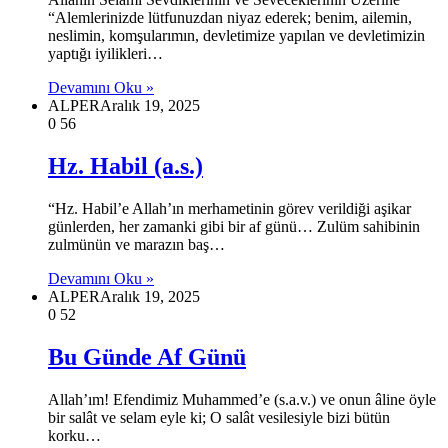
“Alemlerinizde lütfunuzdan niyaz ederek; benim, ailemin,
neslimin, komşularımın, devletimize yapılan ve devletimizin
yaptığı iyilikleri…
Devamını Oku »
ALPER
Aralık 19, 2025
0
56
Hz. Habil (a.s.)
“Hz. Habil’e Allah’ın merhametinin görev verildiği aşikar
günlerden, her zamanki gibi bir af günü… Zulüm sahibinin
zulmünün ve marazın baş…
Devamını Oku »
ALPER
Aralık 19, 2025
0
52
Bu Günde Af Günü
Allah’ım! Efendimiz Muhammed’e (s.a.v.) ve onun âline öyle
bir salât ve selam eyle ki; O salât vesilesiyle bizi bütün
korku…