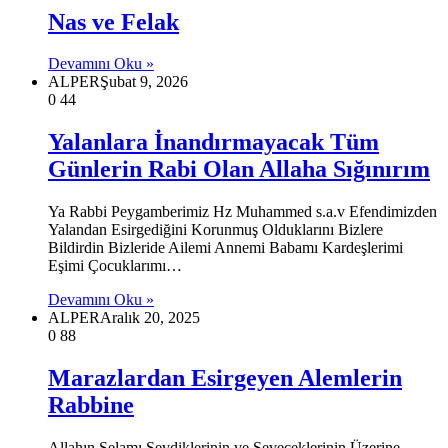
Nas ve Felak
Devamını Oku »
ALPER
Şubat 9, 2026
0
44
Yalanlara İnandırmayacak Tüm
Günlerin Rabi Olan Allaha Sığınırım
Ya Rabbi Peygamberimiz Hz Muhammed s.a.v Efendimizden
Yalandan Esirgediğini Korunmuş Olduklarını Bizlere
Bildirdin Bizleride Ailemi Annemi Babamı Kardeşlerimi
Eşimi Çocuklarımı…
Devamını Oku »
ALPER
Aralık 20, 2025
0
88
Marazlardan Esirgeyen Alemlerin
Rabbine
Allahın Selamı Sevdiklerinin ve Seveceklerinin Üzerine