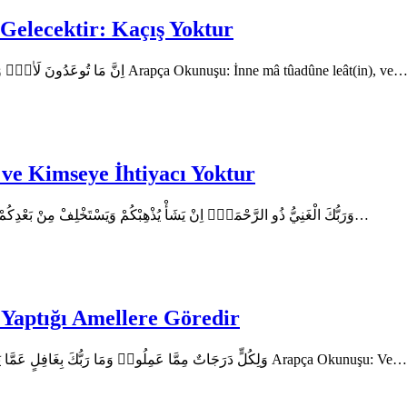
Gelecektir: Kaçış Yoktur
En’am Suresi’nin 134. Ayetin Arapça Metni اِنَّ مَا تُوعَدُونَ لَاٰتٍۙ وَمَا اَنْتُمْ بِمُعْجِز۪ينَ Arapça Okunuşu: İnne mâ tûadûne leât(in), ve
ve Kimseye İhtiyacı Yoktur
En’am Suresi’nin 133. Ayeti Ayetin Arapça Metni وَرَبُّكَ الْغَنِيُّ ذُو الرَّحْمَةِۜ اِنْ يَشَأْ يُذْهِبْكُمْ وَيَسْتَخْلِفْ مِنْ بَعْدِكُمْ مَا يَشَاءُ كَمَٓا…
Yaptığı Amellere Göredir
Kur’an-ı Kerim En’am Suresi 132. Ayeti Arapça Metni: وَلِكُلٍّ دَرَجَاتٌ مِمَّا عَمِلُواۜ وَمَا رَبُّكَ بِغَافِلٍ عَمَّا يَعْمَلُونَ Arapça Okunuşu: Ve…