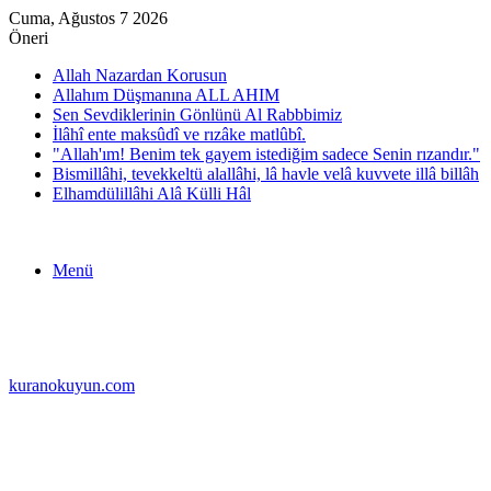
Cuma, Ağustos 7 2026
Öneri
Allah Nazardan Korusun
Allahım Düşmanına ALL AHIM
Sen Sevdiklerinin Gönlünü Al Rabbbimiz
İlâhî ente maksûdî ve rızâke matlûbî.
"Allah'ım! Benim tek gayem istediğim sadece Senin rızandır."
Bismillâhi, tevekkeltü alallâhi, lâ havle velâ kuvvete illâ billâh
Elhamdülillâhi Alâ Külli Hâl
Menü
kuranokuyun.com