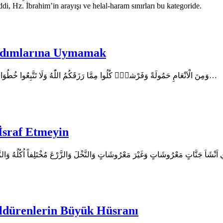
ddi, Hz. İbrahim’in arayışı ve helal-haram sınırları bu kategoride.
 Adımlarına Uymamak
En’am Suresi 142. Ayetin Arapça Metni وَمِنَ الْاَنْعَامِ حَمُولَةً وَفَرْشاًۜ كُلُوا مِمَّا رَزَقَكُمُ اللّٰهُ وَلَا تَتَّبِعُوا خُطُوَاتِ الشَّيْطَانِۜ اِنَّهُ لَكُمْ…
İsraf Etmeyin
Öldürenlerin Büyük Hüsranı