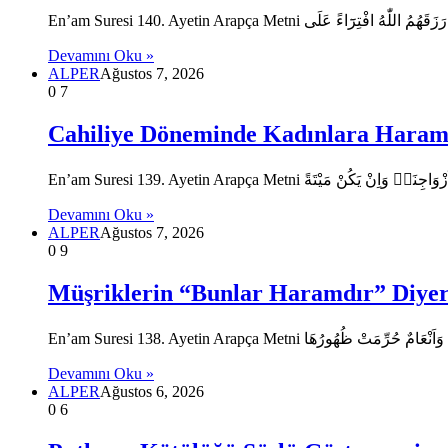
Devamını Oku »
ALPER
Ağustos 7, 2026
0
7
Cahiliye Döneminde Kadınlara Haram 
Devamını Oku »
ALPER
Ağustos 7, 2026
0
9
Müşriklerin “Bunlar Haramdır” Diyer
Devamını Oku »
ALPER
Ağustos 6, 2026
0
6