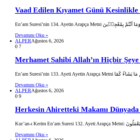
Vaad Edilen Kıyamet Günü Kesinlikle 
Devamını Oku »
ALPER
Ağustos 6, 2026
0
7
Merhamet Sahibi Allah’ın Hiçbir Şeye 
Devamını Oku »
ALPER
Ağustos 6, 2026
0
9
Herkesin Ahiretteki Makamı Dünyada 
Devamını Oku »