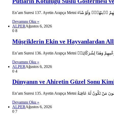
Putların Kötülüğü Süslü Göstermesi 
Devamını Oku »
ALPER
Ağustos 6, 2026
0
8
Müşriklerin Ekin ve Hayvanlardan All
Devamını Oku »
ALPER
Ağustos 6, 2026
0
4
Dünyanın ve Ahiretin Güzel Sonu Kimi
Devamını Oku »
ALPER
Ağustos 6, 2026
0
7