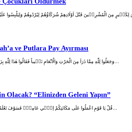
ve Çocukları Öldürmek
ah’a ve Putlara Pay Ayırması
En’am Suresi 136. Ayetin Arapça Metni وَجَعَلُوا لِلّٰهِ مِمَّا ذَرَاَ مِنَ الْحَرْثِ وَالْاَنْعَامِ نَص۪يباً فَقَالُوا هٰذَا لِلّٰهِ بِزَعْمِهِمْ وَهٰذَا لِشُرَكَٓائِنَاۚ…
n Olacak? “Elinizden Geleni Yapın”
En’am Suresi 135. Ayetin Arapça Metni قُلْ يَا قَوْمِ اعْمَلُوا عَلَى مَكَانَتِكُمْ اِنّ۪ي عَامِلٌۚ فَسَوْفَ تَعْلَمُونَ مَنْ تَكُونُ لَهُ عَاقِبَةُ…