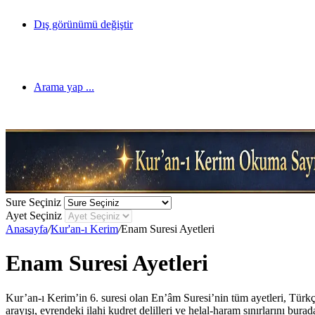
Dış görünümü değiştir
Arama yap ...
Sure Seçiniz
Ayet Seçiniz
Anasayfa
/
Kur'an-ı Kerim
/
Enam Suresi Ayetleri
Enam Suresi Ayetleri
Kur’an-ı Kerim’in 6. suresi olan En’âm Suresi’nin tüm ayetleri, Türkçe 
arayışı, evrendeki ilahi kudret delilleri ve helal-haram sınırlarını burad