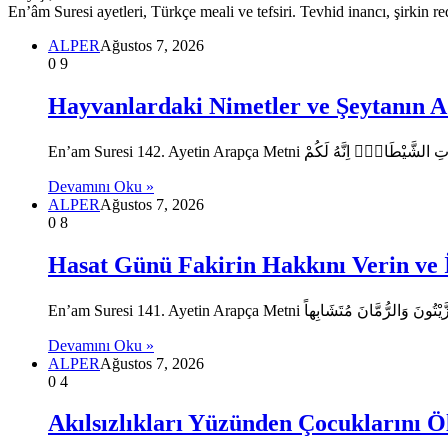
En’âm Suresi ayetleri, Türkçe meali ve tefsiri. Tevhid inancı, şirkin re
ALPER
Ağustos 7, 2026
0
9
Hayvanlardaki Nimetler ve Şeytanın
Devamını Oku »
ALPER
Ağustos 7, 2026
0
8
Hasat Günü Fakirin Hakkını Verin ve 
Devamını Oku »
ALPER
Ağustos 7, 2026
0
4
Akılsızlıkları Yüzünden Çocuklarını 