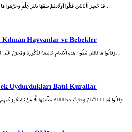
En’am Suresi 140. Ayetin Arapça Metni قَدْ خَسِرَ الَّذ۪ينَ قَتَلُٓوا اَوْلَادَهُمْ سَفَهًا بِغَيْرِ عِلْمٍ وَحَرَّمُوا مَا رَزَقَهُمُ اللّٰهُ افْتِرَٓاءً عَلَى…
Kılınan Hayvanlar ve Bebekler
En’am Suresi 139. Ayetin Arapça Metni وَقَالُوا مَا ف۪ي بُطُونِ هٰذِهِ الْاَنْعَامِ خَالِصَةٌ لِذُكُورِنَا وَمُحَرَّمٌ عَلٰٓى اَزْوَاجِنَاۚ وَاِنْ يَكُنْ مَيْتَةً…
ek Uydurdukları Batıl Kurallar
En’am Suresi 138. Ayetin Arapça Metni وَقَالُوا هٰذِه۪ٓ اَنْعَامٌ وَحَرْثٌ حِجْرٌۗ لَا يَطْعَمُهَٓا اِلَّا مَنْ نَشَٓاءُ بِزَعْمِهِمْ وَاَنْعَامٌ حُرِّمَتْ ظُهُورُهَا…