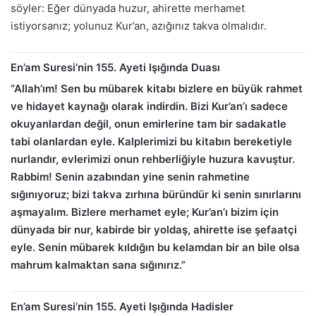
söyler: Eğer dünyada huzur, ahirette merhamet
istiyorsanız; yolunuz Kur’an, azığınız takva olmalıdır.
En’am Suresi’nin 155. Ayeti Işığında Duası
“Allah’ım! Sen bu mübarek kitabı bizlere en büyük rahmet
ve hidayet kaynağı olarak indirdin. Bizi Kur’an’ı sadece
okuyanlardan değil, onun emirlerine tam bir sadakatle
tabi olanlardan eyle. Kalplerimizi bu kitabın bereketiyle
nurlandır, evlerimizi onun rehberliğiyle huzura kavuştur.
Rabbim! Senin azabından yine senin rahmetine
sığınıyoruz; bizi takva zırhına büründür ki senin sınırlarını
aşmayalım. Bizlere merhamet eyle; Kur’an’ı bizim için
dünyada bir nur, kabirde bir yoldaş, ahirette ise şefaatçi
eyle. Senin mübarek kıldığın bu kelamdan bir an bile olsa
mahrum kalmaktan sana sığınırız.”
En’am Suresi’nin 155. Ayeti Işığında Hadisler