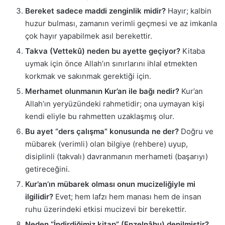
Bereket sadece maddi zenginlik midir?
Hayır; kalbin
huzur bulması, zamanın verimli geçmesi ve az imkanla
çok hayır yapabilmek asıl berekettir.
Takva (Vettekû) neden bu ayette geçiyor?
Kitaba
uymak için önce Allah’ın sınırlarını ihlal etmekten
korkmak ve sakınmak gerektiği için.
Merhamet olunmanın Kur’an ile bağı nedir?
Kur’an
Allah’ın yeryüzündeki rahmetidir; ona uymayan kişi
kendi eliyle bu rahmetten uzaklaşmış olur.
Bu ayet “ders çalışma” konusunda ne der?
Doğru ve
mübarek (verimli) olan bilgiye (rehbere) uyup,
disiplinli (takvalı) davranmanın merhameti (başarıyı)
getireceğini.
Kur’an’ın mübarek olması onun mucizeliğiyle mi
ilgilidir?
Evet; hem lafzı hem manası hem de insan
ruhu üzerindeki etkisi mucizevi bir berekettir.
Neden “İndirdiğimiz kitap” (Enzelnâhu) denilmiştir?