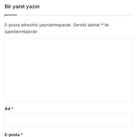
Bir yanıt yazın
E-posta adresiniz yayınlanmayacak.
Gerekli alanlar
*
ile
işaretlenmişlerdir
Y
o
r
u
m
*
Ad
*
E-posta
*