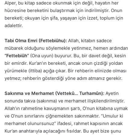
Alper, bu kitap sadece okunmak için değil, hayatın her
hücresine bereketini bulaştırmak için indirilmiştir. Onun
bereketi; okuyan için şifa, yaşayan için izzet, toplum için
adalettir.
Tabi Olma Emri (Fettebiûhu):
Allah, kitabın sadece
mübarek olduğunu söylemekle yetinmez, hemen ardından
“Fettebiûh”
(Ona uyun) buyurur. Bu, bir davet değil, kesin
bir emirdir. Kur’an’ın bereketi, ancak onun çizdiği yoldan
yürümekle (ittiba) açığa çıkar. Bir rehberin elinizde olması
yetmez; rehberin gösterdiği yöne adım atmanız gerekir.
Sakınma ve Merhamet (Vettekû… Turhamûn):
Ayetin
sonunda takva (sakınma) ve merhamet ilişkilendirilmiştir.
Allah’ın rahmetine kavuşmanın şartı, O’nun kitabına uymak
ve O’nun sınırlarını çiğnemekten sakınmaktır. “Umulur ki
merhamet olunursunuz” ifadesi, rahmet kapısının ancak
Kur’an anahtarıyla açılacağını fısıldar. Bu ayet bize şunu