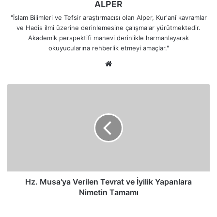
ALPER
"İslam Bilimleri ve Tefsir araştırmacısı olan Alper, Kur'anî kavramlar
ve Hadis ilmi üzerine derinlemesine çalışmalar yürütmektedir.
Akademik perspektifi manevi derinlikle harmanlayarak
okuyucularına rehberlik etmeyi amaçlar."
Web
sitesi
Hz.
Musa'ya
Verilen
Tevrat
ve
İyilik
Yapanlara
Nimetin
Tamamı
Hz. Musa'ya Verilen Tevrat ve İyilik Yapanlara
Nimetin Tamamı