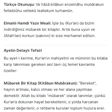
Türkçe Okunuşu:
Ve hâzâ kitâbun enzelnâhu mubârakun
fettebiûhu vettekû leallekum turhamûn.
Elmalılı Hamdi Yazır Meali:
İşte bu (Kur’an) da bizim
indirdiğimiz mübarek bir kitaptır. Artık buna uyun ve
(Allah’tan) korkun (sakının) ki size merhamet edilsin.
Ayetin Detaylı Tefsiri
Bu ayet-i kerime, Kur’an’ın mahiyetini ve müminin bu kitaba
karşı takınması gereken asıl tavrı üç temel kavramla
özetler:
Mübarek Bir Kitap (Kitâbun Mubârakun):
“Bereket”,
hayrın artması, kalıcı olması ve her alana yayılması
demektir. Allah bu kitabı “mübarek” olarak tanımlar; çünkü
Kur’an’a dokunan hayat bereketlenir, o yolda harcanan
zaman değerlenir, o rehberle kurulan toplum huzura erer.