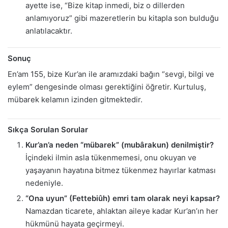
ayette ise, “Bize kitap inmedi, biz o dillerden
anlamıyoruz” gibi mazeretlerin bu kitapla son bulduğu
anlatılacaktır.
Sonuç
En’am 155, bize Kur’an ile aramızdaki bağın “sevgi, bilgi ve
eylem” dengesinde olması gerektiğini öğretir. Kurtuluş,
mübarek kelamın izinden gitmektedir.
Sıkça Sorulan Sorular
Kur’an’a neden “mübarek” (mubârakun) denilmiştir?
İçindeki ilmin asla tükenmemesi, onu okuyan ve
yaşayanın hayatına bitmez tükenmez hayırlar katması
nedeniyle.
“Ona uyun” (Fettebiûh) emri tam olarak neyi kapsar?
Namazdan ticarete, ahlaktan aileye kadar Kur’an’ın her
hükmünü hayata geçirmeyi.