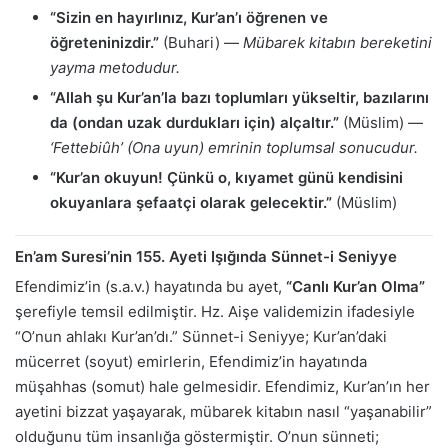
“Sizin en hayırlınız, Kur’an’ı öğrenen ve
öğreteninizdir.”
(Buhari) —
Mübarek kitabın bereketini
yayma metodudur.
“Allah şu Kur’an’la bazı toplumları yükseltir, bazılarını
da (ondan uzak durdukları için) alçaltır.”
(Müslim) —
‘Fettebiûh’ (Ona uyun) emrinin toplumsal sonucudur.
“Kur’an okuyun! Çünkü o, kıyamet günü kendisini
okuyanlara şefaatçi olarak gelecektir.”
(Müslim)
En’am Suresi’nin 155. Ayeti Işığında Sünnet-i Seniyye
Efendimiz’in (s.a.v.) hayatında bu ayet,
“Canlı Kur’an Olma”
şerefiyle temsil edilmiştir. Hz. Aişe validemizin ifadesiyle
“O’nun ahlakı Kur’an’dı.” Sünnet-i Seniyye; Kur’an’daki
mücerret (soyut) emirlerin, Efendimiz’in hayatında
müşahhas (somut) hale gelmesidir. Efendimiz, Kur’an’ın her
ayetini bizzat yaşayarak, mübarek kitabın nasıl “yaşanabilir”
olduğunu tüm insanlığa göstermiştir. O’nun sünneti;