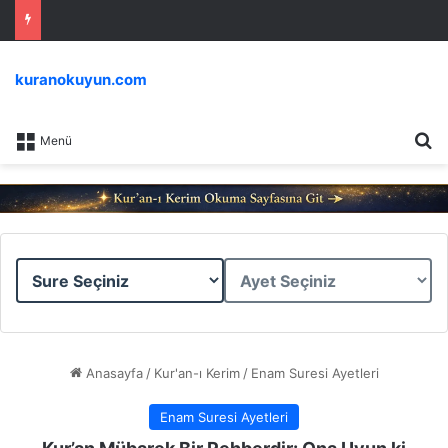
kuranokuyun.com
Ar
Menü
Sure
Ayet
Seçiniz
Seçiniz
Anasayfa
/
Kur'an-ı Kerim
/
Enam Suresi Ayetleri
Enam Suresi Ayetleri