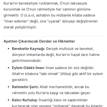
Kur’an’ın bereketiyle rızıklanmak, O’nun takvasıyla
korunmak ve O’nun rahmetiyle her canlının gönlüne
girmektir. O (s.a.v), ashabını bu mübarek kitaba sadece
“iman edenler” değil, ona “uyarak” dünyayı değiştirenler
olarak yetiştirmiştir.
Ayetten Çıkarılacak Dersler ve Hikmetler
Bereketin Kaynağı:
Gerçek mutluluk ve bereket,
dünyevi imkanlarda değil, Kur’an’ın hayat tarzı haline
getirilmesindedir.
Eylem Odaklı İman:
İman sadece bir söz değildir;
Allah’ın kitabına “tabi olmak” (ittiba) gibi aktif bir eylem
gerektirir.
Rahmetin Şartı:
Allah merhametlidir, ancak bu
rahmetin yolu Kur’an’a saygı ve takvadan geçer.
Kalıcı Kurtuluş:
İnsanlığı kaos ve sapkınlıktan
kurtaracak olan yegane “mübarek” dayanak bu kitaptır.