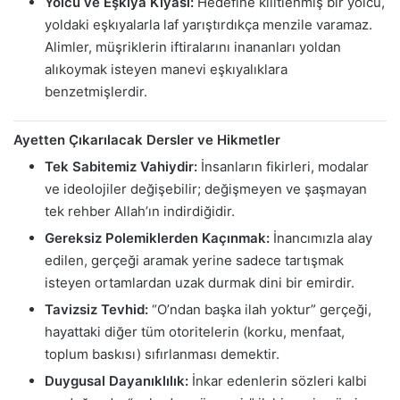
Yolcu ve Eşkıya Kıyası:
Hedefine kilitlenmiş bir yolcu,
yoldaki eşkıyalarla laf yarıştırdıkça menzile varamaz.
Alimler, müşriklerin iftiralarını inananları yoldan
alıkoymak isteyen manevi eşkıyalıklara
benzetmişlerdir.
Ayetten Çıkarılacak Dersler ve Hikmetler
Tek Sabitemiz Vahiydir:
İnsanların fikirleri, modalar
ve ideolojiler değişebilir; değişmeyen ve şaşmayan
tek rehber Allah’ın indirdiğidir.
Gereksiz Polemiklerden Kaçınmak:
İnancımızla alay
edilen, gerçeği aramak yerine sadece tartışmak
isteyen ortamlardan uzak durmak dini bir emirdir.
Tavizsiz Tevhid:
“O’ndan başka ilah yoktur” gerçeği,
hayattaki diğer tüm otoritelerin (korku, menfaat,
toplum baskısı) sıfırlanması demektir.
Duygusal Dayanıklılık:
İnkar edenlerin sözleri kalbi