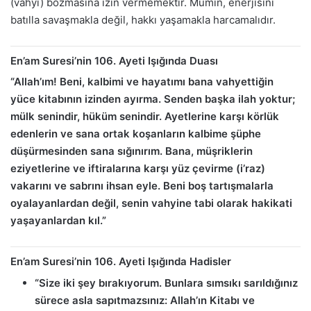
(vahyi) bozmasına izin vermemektir. Mümin, enerjisini
batılla savaşmakla değil, hakkı yaşamakla harcamalıdır.
En’am Suresi’nin 106. Ayeti Işığında Duası
“Allah’ım! Beni, kalbimi ve hayatımı bana vahyettiğin
yüce kitabının izinden ayırma. Senden başka ilah yoktur;
mülk senindir, hüküm senindir. Ayetlerine karşı körlük
edenlerin ve sana ortak koşanların kalbime şüphe
düşürmesinden sana sığınırım. Bana, müşriklerin
eziyetlerine ve iftiralarına karşı yüz çevirme (i’raz)
vakarını ve sabrını ihsan eyle. Beni boş tartışmalarla
oyalayanlardan değil, senin vahyine tabi olarak hakikati
yaşayanlardan kıl.”
En’am Suresi’nin 106. Ayeti Işığında Hadisler
“Size iki şey bırakıyorum. Bunlara sımsıkı sarıldığınız
sürece asla sapıtmazsınız: Allah’ın Kitabı ve