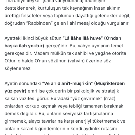
“mâ ûhiye ileyke” (sana vahyolunana) ifadesiyle
desteklenerek, kurtuluşun tek kaynağının insan aklının
ürettiği felsefeler veya toplumun dayattığı gelenekler değil,
doğrudan “Rabbinden” gelen ilahi mesaj olduğu vurgulanır.
Ayetteki ikinci büyük sütun
“Lâ ilâhe illâ huve” (O’ndan
başka ilah yoktur)
gerçeğidir. Bu, vahye uymanın temel
gerekçesidir. Madem mülkün tek sahibi ve yegâne otorite
O’dur, o halde O’nun sözünün (vahyin) üzerine söz
söylenemez.
Ayetin sonundaki
“Ve a’rıd ani’l-müşrikîn” (Müşriklerden
yüz çevir)
emri ise çok derin bir psikolojik ve stratejik
kalkan vazifesi görür. Buradaki “yüz çevirmek” (i’raz),
onlardan korkup kaçmak veya tebliği tamamen bırakmak
demek değildir. Bu; onların seviyesiz tartışmalarına
girmemek, alaycı tavırlarına karşı enerjiyi tüketmemek ve
onların karanlık gündemlerinin kendi aydınlık rotasını