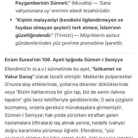
Peygamberinin Sünneti.”
(Muvatta) —
‘Sana
vahyolunana uy’ emrinin ebedi tezahürüdür.
“Kişinin malayaniyi (kendisini ilgilendirmeyen ve
faydası olmayan şeyleri) terk etmesi, İslam’ının
güzelliğindendir.”
(Tirmizi) —
Müşriklerin asılsız
gündemlerinden yüz çevirme prensibine işarettir.
En’am Suresi’nin 106. Ayeti Işığında Sünnet-i Seniyye
Efendimiz’in (s.a.v.) sünnetinde bu ayet,
“İstikamet ve
Vakur Duruş”
olarak tecelli etmiştir. Mekke’de putperestler
O’nunla alay ettiklerinde, yollarına dikenler döktüklerinde
veya “Bizim ilahlarımıza bir gün tap, biz de senin ilahına
tapalım” gibi taviz teklifleriyle geldiklerinde; O asla çizgisini
bozmamış, onlarla gereksiz münakaşalara girmemiştir.
Sünnet-i Seniyye; hak yolda yürürken etraftan gelen
havlamalara (iftiralara) taş atmak yerine, hedefe (vahye)
doğru kararlılıkla yürümeyi öğretir. Efendimiz, “yüz