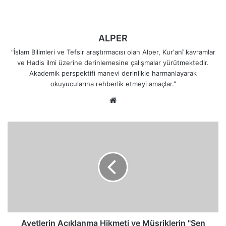
ALPER
"İslam Bilimleri ve Tefsir araştırmacısı olan Alper, Kur'anî kavramlar
ve Hadis ilmi üzerine derinlemesine çalışmalar yürütmektedir.
Akademik perspektifi manevi derinlikle harmanlayarak
okuyucularına rehberlik etmeyi amaçlar."
Web
sitesi
Ayetlerin
Açıklanma
Hikmeti
ve
Müşriklerin
"Sen
Ders
Almışsın"
İftirası
Ayetlerin Açıklanma Hikmeti ve Müşriklerin "Sen