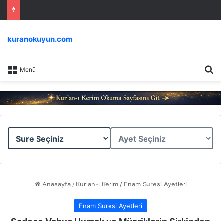
kuranokuyun.com
Ar
Menü
Sure
Ayet
Seçiniz
Seçiniz
Anasayfa
/
Kur'an-ı Kerim
/
Enam Suresi Ayetleri
Enam Suresi Ayetleri