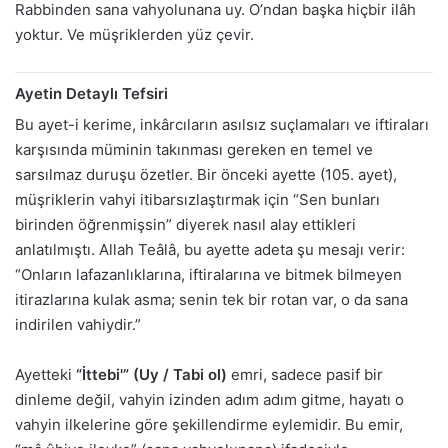
Rabbinden sana vahyolunana uy. O’ndan başka hiçbir ilâh
yoktur. Ve müşriklerden yüz çevir.
Ayetin Detaylı Tefsiri
Bu ayet-i kerime, inkârcıların asılsız suçlamaları ve iftiraları
karşısında müminin takınması gereken en temel ve
sarsılmaz duruşu özetler. Bir önceki ayette (105. ayet),
müşriklerin vahyi itibarsızlaştırmak için “Sen bunları
birinden öğrenmişsin” diyerek nasıl alay ettikleri
anlatılmıştı. Allah Teâlâ, bu ayette adeta şu mesajı verir:
“Onların lafazanlıklarına, iftiralarına ve bitmek bilmeyen
itirazlarına kulak asma; senin tek bir rotan var, o da sana
indirilen vahiydir.”
Ayetteki
“İttebi'” (Uy / Tabi ol)
emri, sadece pasif bir
dinleme değil, vahyin izinden adım adım gitme, hayatı o
vahyin ilkelerine göre şekillendirme eylemidir. Bu emir,