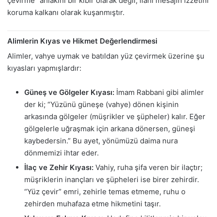
çevirme” ahlakını bir kibir olarak değil, ilahi mesajın izzetini
koruma kalkanı olarak kuşanmıştır.
Alimlerin Kıyas ve Hikmet Değerlendirmesi
Alimler, vahye uymak ve batıldan yüz çevirmek üzerine şu
kıyasları yapmışlardır:
Güneş ve Gölgeler Kıyası:
İmam Rabbani gibi alimler
der ki; “Yüzünü güneşe (vahye) dönen kişinin
arkasında gölgeler (müşrikler ve şüpheler) kalır. Eğer
gölgelerle uğraşmak için arkana dönersen, güneşi
kaybedersin.” Bu ayet, yönümüzü daima nura
dönmemizi ihtar eder.
İlaç ve Zehir Kıyası:
Vahiy, ruha şifa veren bir ilaçtır;
müşriklerin inançları ve şüpheleri ise birer zehirdir.
“Yüz çevir” emri, zehirle temas etmeme, ruhu o
zehirden muhafaza etme hikmetini taşır.