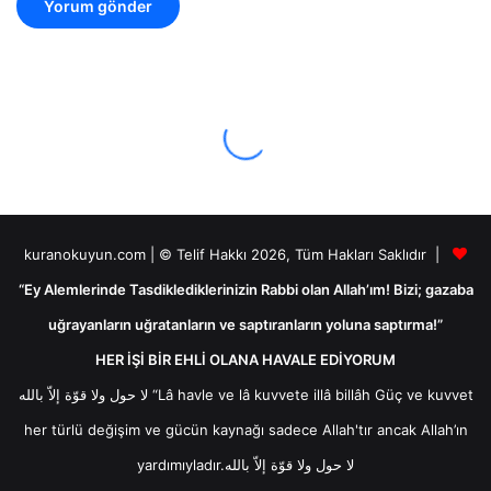
kuranokuyun.com | © Telif Hakkı 2026, Tüm Hakları Saklıdır |
“Ey Alemlerinde Tasdiklediklerinizin Rabbi olan Allah’ım! Bizi; gazaba
uğrayanların uğratanların ve saptıranların yoluna saptırma!”
HER İŞİ BİR EHLİ OLANA HAVALE EDİYORUM
لا حول ولا قوّة إلاّ بالله “Lâ havle ve lâ kuvvete illâ billâh Güç ve kuvvet
her türlü değişim ve gücün kaynağı sadece Allah'tır ancak Allah’ın
yardımıyladır.لا حول ولا قوّة إلاّ بالله