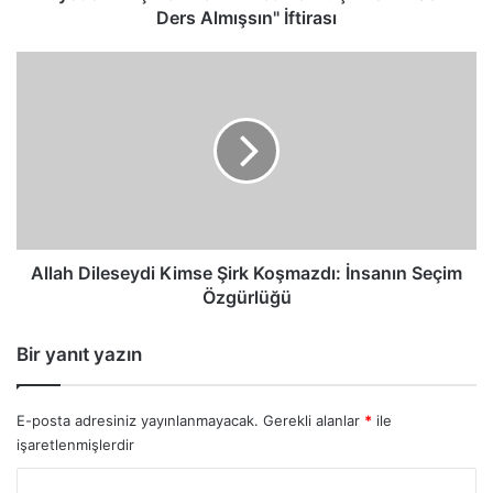
Ders Almışsın" İftirası
Allah
Dileseydi
Kimse
Şirk
Koşmazdı:
İnsanın
Seçim
Özgürlüğü
Allah Dileseydi Kimse Şirk Koşmazdı: İnsanın Seçim
Özgürlüğü
Bir yanıt yazın
E-posta adresiniz yayınlanmayacak.
Gerekli alanlar
*
ile
işaretlenmişlerdir
Y