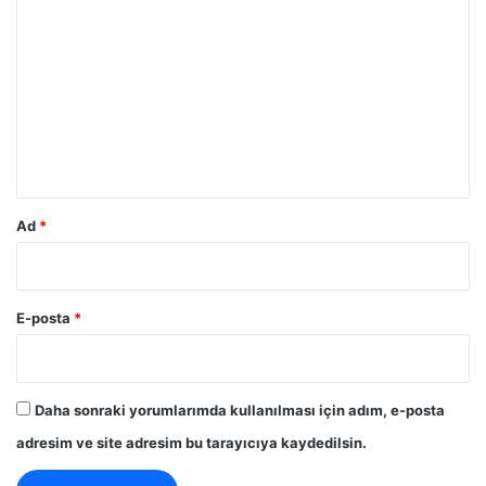
o
r
u
m
*
Ad
*
E-posta
*
Daha sonraki yorumlarımda kullanılması için adım, e-posta
adresim ve site adresim bu tarayıcıya kaydedilsin.