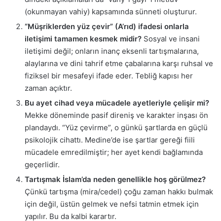
(okunmayan vahiy) kapsamında sünneti oluşturur.
“Müşriklerden yüz çevir” (A’rıd) ifadesi onlarla
iletişimi tamamen kesmek midir?
Sosyal ve insani
iletişimi değil; onların inanç eksenli tartışmalarına,
alaylarına ve dini tahrif etme çabalarına karşı ruhsal ve
fiziksel bir mesafeyi ifade eder. Tebliğ kapısı her
zaman açıktır.
Bu ayet cihad veya mücadele ayetleriyle çelişir mi?
Mekke döneminde pasif direniş ve karakter inşası ön
plandaydı. “Yüz çevirme”, o günkü şartlarda en güçlü
psikolojik cihattı. Medine’de ise şartlar gereği fiili
mücadele emredilmiştir; her ayet kendi bağlamında
geçerlidir.
Tartışmak İslam’da neden genellikle hoş görülmez?
Çünkü tartışma (mira/cedel) çoğu zaman hakkı bulmak
için değil, üstün gelmek ve nefsi tatmin etmek için
yapılır. Bu da kalbi karartır.