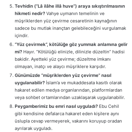
Tevhidin (“Lâ ilâhe illâ huve”) araya sıkıştırılmasının
hikmeti nedir?
Vahye uymanın temelinin ve
müşriklerden yüz çevirme cesaretinin kaynağının
sadece bu mutlak inançtan gelebileceğini vurgulamak
içindir.
“Yüz çevirmek”, kötülüğe göz yummak anlamına gelir
mi?
Hayır. “Kötülüğü elinizle, dilinizle düzeltin” hadisi
bakidir. Ayetteki yüz çevirme; düzeltme imkanı
olmayan, inatçı ve alaycı müşriklere karşıdır.
Günümüzde “müşriklerden yüz çevirme” nasıl
uygulanabilir?
İslam’a ve mukaddesata kasıtlı olarak
hakaret edilen medya organlarından, platformlardan
veya sohbet ortamlarından uzaklaşarak uygulanabilir.
Peygamberimiz bu emri nasıl uyguladı?
Ebu Cehil
gibi kendisine defalarca hakaret eden kişilere aynı
üslupla cevap vermeyerek, vakarını koruyup oradan
ayrılarak uyguladı.