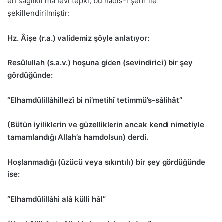
en sağlıklı manevi tepki, bu hadis-i şerif ile
şekillendirilmiştir:
Hz. Âişe (r.a.) validemiz şöyle anlatıyor:
Resûlullah (s.a.v.) hoşuna giden (sevindirici) bir şey
gördüğünde:
“Elhamdülillâhillezî bi ni’metihî tetimmü’s-sâlihât”
(Bütün iyiliklerin ve güzelliklerin ancak kendi nimetiyle
tamamlandığı Allah’a hamdolsun) derdi.
Hoşlanmadığı (üzücü veya sıkıntılı) bir şey gördüğünde
ise:
“Elhamdülillâhi alâ külli hâl”