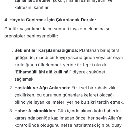
zamanlarda edilen şükür, imanın samimiyetini ve
kalitesini kanıtlar.
4. Hayata Geçirmek İçin Çıkarılacak Dersler
Günlük yaşantımızda bu sünneti ihya etmek adına şu
prensipler benimsenebilir:
Beklentiler Karşılanmadığında:
Planlanan bir iş ters
gittiğinde, maddi bir kayıp yaşandığında veya bir eşya
kırıldığında öfkelenmek yerine ilk tepki olarak
“Elhamdülillâhi alâ külli hâl”
diyerek sükûneti
sağlamak.
Hastalık ve Ağrı Anlarında:
Fiziksel bir rahatsızlık
çekilirken, bu durumun günahlara kefaret olacağı
bilinciyle isyan kelimeleri yerine bu zikri tercih etmek.
Haber Alışkanlıkları:
Gün içinde alınan kötü haberler
karşısında paniğe kapılmadan önce, her şeyin Allah’ın
kontrolünde olduğunu nefse hatırlatmak için bu duayı