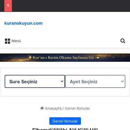
kuranokuyun.com
Ar
Menü
Sure
Ayet
Seçiniz
Seçiniz
Anasayfa
/
Genel Konular
Genel Konular