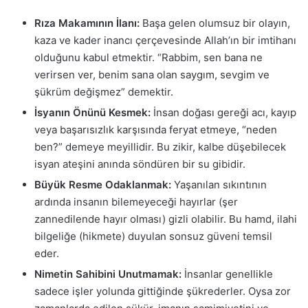
Rıza Makamının İlanı:
Başa gelen olumsuz bir olayın,
kaza ve kader inancı çerçevesinde Allah’ın bir imtihanı
olduğunu kabul etmektir. “Rabbim, sen bana ne
verirsen ver, benim sana olan saygım, sevgim ve
şükrüm değişmez” demektir.
İsyanın Önünü Kesmek:
İnsan doğası gereği acı, kayıp
veya başarısızlık karşısında feryat etmeye, “neden
ben?” demeye meyillidir. Bu zikir, kalbe düşebilecek
isyan ateşini anında söndüren bir su gibidir.
Büyük Resme Odaklanmak:
Yaşanılan sıkıntının
ardında insanın bilemeyeceği hayırlar (şer
zannedilende hayır olması) gizli olabilir. Bu hamd, ilahi
bilgeliğe (hikmete) duyulan sonsuz güveni temsil
eder.
Nimetin Sahibini Unutmamak:
İnsanlar genellikle
sadece işler yolunda gittiğinde şükrederler. Oysa zor