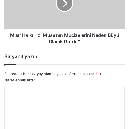
Mucizelerini
Neden
Büyü
Olarak
Gördü?
Mısır Halkı Hz. Musa'nın Mucizelerini Neden Büyü
Olarak Gördü?
Bir yanıt yazın
E-posta adresiniz yayınlanmayacak.
Gerekli alanlar
*
ile
işaretlenmişlerdir
Y
o
r
u
m