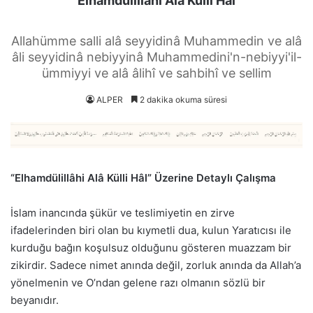
Elhamdülillâhi Alâ Külli Hâl
Allahümme salli alâ seyyidinâ Muhammedin ve alâ
âli seyyidinâ nebiyyinâ Muhammedini'n-nebiyyi'il-
ümmiyyi ve alâ âlihî ve sahbihî ve sellim
ALPER
2 dakika okuma süresi
“Elhamdülillâhi Alâ Külli Hâl” Üzerine Detaylı Çalışma
İslam inancında şükür ve teslimiyetin en zirve
ifadelerinden biri olan bu kıymetli dua, kulun Yaratıcısı ile
kurduğu bağın koşulsuz olduğunu gösteren muazzam bir
zikirdir. Sadece nimet anında değil, zorluk anında da Allah’a
yönelmenin ve O’ndan gelene razı olmanın sözlü bir
beyanıdır.