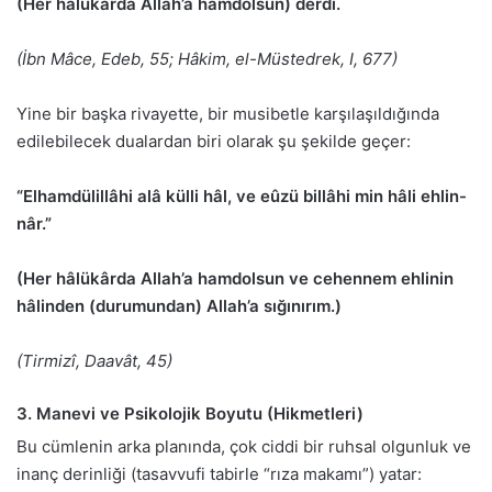
(Her hâlükârda Allah’a hamdolsun) derdi.
(İbn Mâce, Edeb, 55; Hâkim, el-Müstedrek, I, 677)
Yine bir başka rivayette, bir musibetle karşılaşıldığında
edilebilecek dualardan biri olarak şu şekilde geçer:
“Elhamdülillâhi alâ külli hâl, ve eûzü billâhi min hâli ehlin-
nâr.”
(Her hâlükârda Allah’a hamdolsun ve cehennem ehlinin
hâlinden (durumundan) Allah’a sığınırım.)
(Tirmizî, Daavât, 45)
3. Manevi ve Psikolojik Boyutu (Hikmetleri)
Bu cümlenin arka planında, çok ciddi bir ruhsal olgunluk ve
inanç derinliği (tasavvufi tabirle “rıza makamı”) yatar: