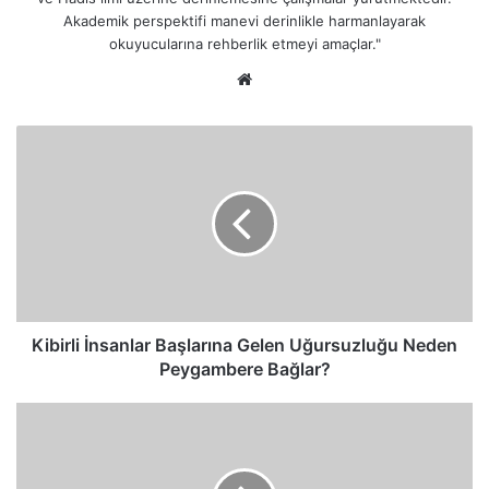
Akademik perspektifi manevi derinlikle harmanlayarak
okuyucularına rehberlik etmeyi amaçlar."
Web
sitesi
Kibirli
İnsanlar
Başlarına
Gelen
Uğursuzluğu
Neden
Peygambere
Bağlar?
Kibirli İnsanlar Başlarına Gelen Uğursuzluğu Neden
Peygambere Bağlar?
Mısır
Halkı
Hz.
Musa'nın