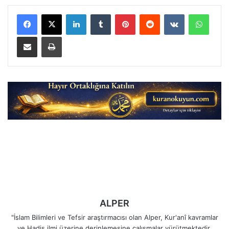
LinkedIn
Tumblr
Pinterest
Reddit
VKontakte
Whats
E-Posta ile paylaş
Yazdır
ALPER
"İslam Bilimleri ve Tefsir araştırmacısı olan Alper, Kur'anî kavramlar
ve Hadis ilmi üzerine derinlemesine çalışmalar yürütmektedir.