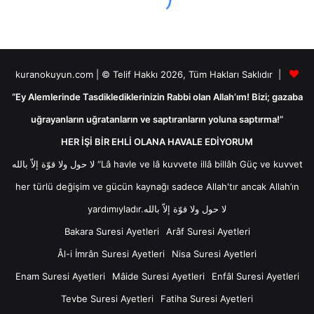
kuranokuyun.com | © Telif Hakkı 2026, Tüm Hakları Saklıdır |
“Ey Alemlerinde Tasdiklediklerinizin Rabbi olan Allah’ım! Bizi; gazaba
uğrayanların uğratanların ve saptıranların yoluna saptırma!”
HER İŞİ BİR EHLİ OLANA HAVALE EDİYORUM
لا حول ولا قوّة إلاّ بالله “Lâ havle ve lâ kuvvete illâ billâh Güç ve kuvvet
her türlü değişim ve gücün kaynağı sadece Allah'tır ancak Allah’ın
yardımıyladır.لا حول ولا قوّة إلاّ بالله
Bakara Suresi Ayetleri
Arâf Suresi Ayetleri
Âl-i İmrân Suresi Ayetleri
Nisa Suresi Ayetleri
Enam Suresi Ayetleri
Mâide Suresi Ayetleri
Enfâl Suresi Ayetleri
Tevbe Suresi Ayetleri
Fatiha Suresi Ayetleri