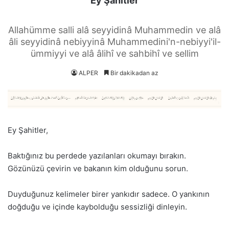
Ey Şahitler
Allahümme salli alâ seyyidinâ Muhammedin ve alâ
âli seyyidinâ nebiyyinâ Muhammedini'n-nebiyyi'il-
ümmiyyi ve alâ âlihî ve sahbihî ve sellim
ALPER
Bir dakikadan az
Ey Şahitler,
Baktığınız bu perdede yazılanları okumayı bırakın.
Gözünüzü çevirin ve bakanın kim olduğunu sorun.
Duyduğunuz kelimeler birer yankıdır sadece. O yankının
doğduğu ve içinde kaybolduğu sessizliği dinleyin.