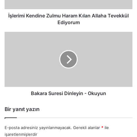
Ediyorum
İşlerimi Kendine Zulmu Haram Kılan Allaha Tevekkül
Ediyorum
Bakara
Suresi
Dinleyin
-
Okuyun
Bakara Suresi Dinleyin - Okuyun
Bir yanıt yazın
E-posta adresiniz yayınlanmayacak.
Gerekli alanlar
*
ile
işaretlenmişlerdir