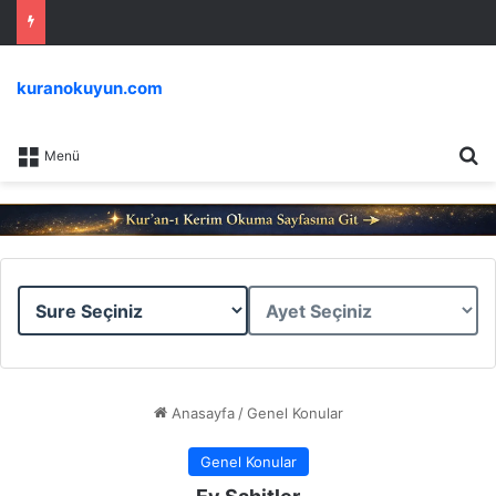
kuranokuyun.com
Ar
Menü
Sure
Ayet
Seçiniz
Seçiniz
Anasayfa
/
Genel Konular
Genel Konular