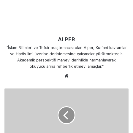
ALPER
"İslam Bilimleri ve Tefsir araştırmacısı olan Alper, Kur'anî kavramlar
ve Hadis ilmi üzerine derinlemesine çalışmalar yürütmektedir.
Akademik perspektifi manevi derinlikle harmanlayarak
okuyucularına rehberlik etmeyi amaçlar."
Web
sitesi
İşlerimi
Kendine
Zulmu
Haram
Kılan
Allaha
Tevekkül