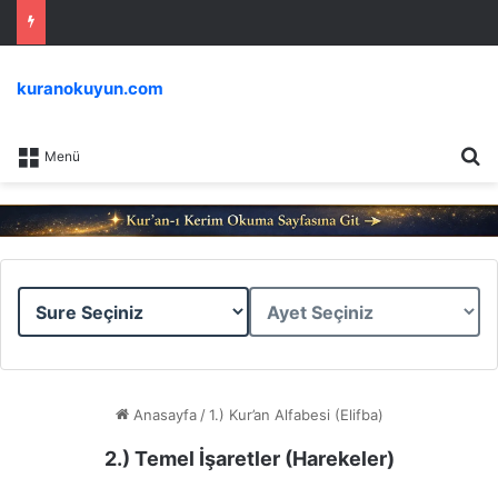
kuranokuyun.com
Ar
Menü
Sure
Ayet
Seçiniz
Seçiniz
Anasayfa
/
1.) Kur’an Alfabesi (Elifba)
2.) Temel İşaretler (Harekeler)