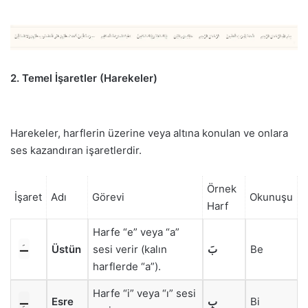
2. Temel İşaretler (Harekeler)
Harekeler, harflerin üzerine veya altına konulan ve onlara
ses kazandıran işaretlerdir.
Örnek
İşaret
Adı
Görevi
Okunuşu
Harf
Harfe “e” veya “a”
ــَـ
Üstün
sesi verir (kalın
بَ
Be
harflerde “a”).
Harfe “i” veya “ı” sesi
ــِـ
Esre
بِ
Bi