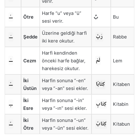
verir.
Harfe “u” veya “ü”
ــُـ
Ötre
بُ
Bu
sesi verir.
Üzerine geldiği harfi
رَبَّ
ــّـ
Şedde
Rabbe
iki kere okutur.
Harfi kendinden
لَمْ
ــْـ
Cezm
önceki harfe bağlar,
Lem
harekesiz okutur.
İki
Harfin sonuna “-en”
كِتَابًا
ــًـ
Kitaben
Üstün
veya “-an” sesi ekler.
İki
Harfin sonuna “-in”
كِتَابٍ
ــٍـ
Kitabin
Esre
veya “-ın” sesi ekler.
İki
Harfin sonuna “-un”
كِتَابٌ
ــٌـ
Kitabun
Ötre
veya “-ün” sesi ekler.