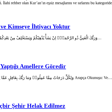
i. İlahi rehber olan Kur’an’ın eşsiz mesajlarını ve sırlarını bu kategori
ve Kimseye İhtiyacı Yoktur
En’am Suresi’nin 133. Ayeti Ayetin Arapça Metni وَرَبُّكَ الْغَنِيُّ ذُو الرَّحْمَةِۜ اِنْ يَشَأْ يُذْهِبْكُمْ وَيَسْتَخْلِفْ مِنْ بَعْدِكُمْ مَا يَشَاءُ كَمَٓا…
Yaptığı Amellere Göredir
Kur’an-ı Kerim En’am Suresi 132. Ayeti Arapça Metni: وَلِكُلٍّ دَرَجَاتٌ مِمَّا عَمِلُواۜ وَمَا رَبُّكَ بِغَافِلٍ عَمَّا يَعْمَلُونَ Arapça Okunuşu: Ve…
bir Şehir Helak Edilmez