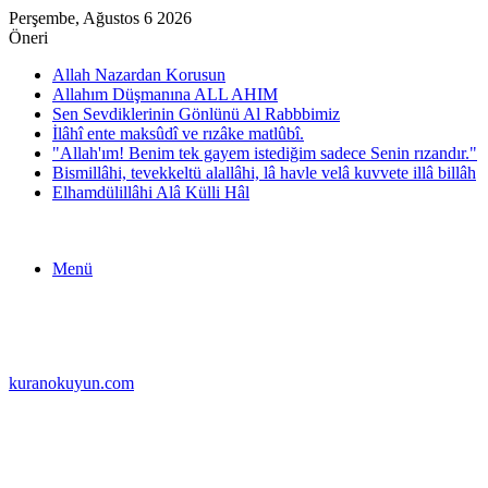
Perşembe, Ağustos 6 2026
Öneri
Allah Nazardan Korusun
Allahım Düşmanına ALL AHIM
Sen Sevdiklerinin Gönlünü Al Rabbbimiz
İlâhî ente maksûdî ve rızâke matlûbî.
"Allah'ım! Benim tek gayem istediğim sadece Senin rızandır."
Bismillâhi, tevekkeltü alallâhi, lâ havle velâ kuvvete illâ billâh
Elhamdülillâhi Alâ Külli Hâl
Menü
kuranokuyun.com