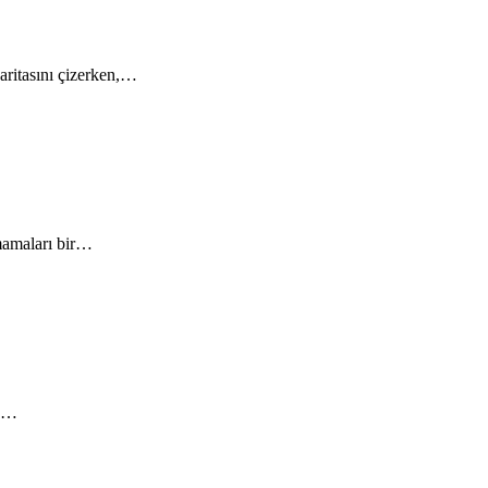
aritasını çizerken,…
lmamaları bir…
re…