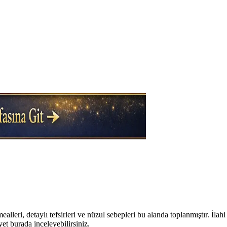
alleri, detaylı tefsirleri ve nüzul sebepleri bu alanda toplanmıştır. İla
yet burada inceleyebilirsiniz.