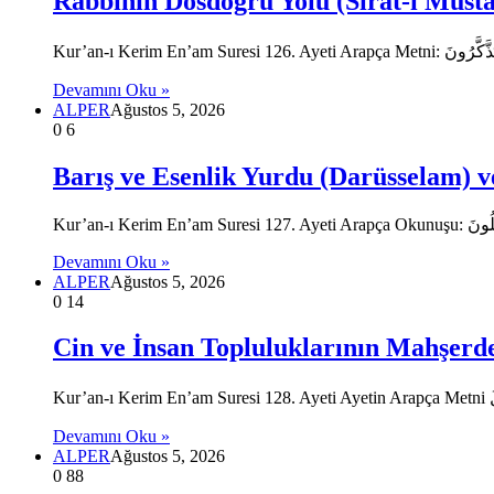
Rabbinin Dosdoğru Yolu (Sırat-ı Müst
Devamını Oku »
ALPER
Ağustos 5, 2026
0
6
Barış ve Esenlik Yurdu (Darüsselam) v
Devamını Oku »
ALPER
Ağustos 5, 2026
0
14
Cin ve İnsan Topluluklarının Mahşerd
Devamını Oku »
ALPER
Ağustos 5, 2026
0
88