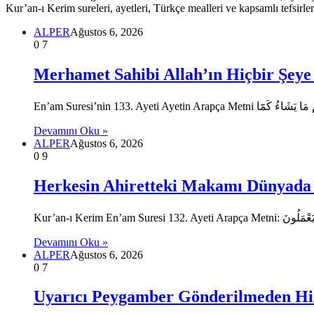
Kur’an-ı Kerim sureleri, ayetleri, Türkçe mealleri ve kapsamlı tefsirler
ALPER
Ağustos 6, 2026
0
7
Merhamet Sahibi Allah’ın Hiçbir Şeye 
Devamını Oku »
ALPER
Ağustos 6, 2026
0
9
Herkesin Ahiretteki Makamı Dünyada 
Devamını Oku »
ALPER
Ağustos 6, 2026
0
7
Uyarıcı Peygamber Gönderilmeden Hiç