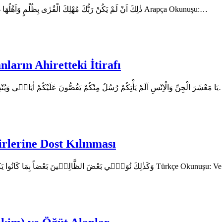
Kur’an-ı Kerim En’am Suresi 131. Ayeti Arapça Metni: ذٰلِكَ اَنْ لَمْ يَكُنْ رَبُّكَ مُهْلِكَ الْقُرٰى بِظُلْمٍ وَاَهْلُهَا غَافِلُونَ Arapça Okunuşu:…
ların Ahiretteki İtirafı
Kur’an-ı Kerim En’am Suresi 130. Ayeti Arapça Metni: ت۪ي وَيُنْذِرُونَكُمْ
irlerine Dost Kılınması
Kur’an-ı Kerim En’am Suresi 129. Ayeti Arapça Metni: َ الظَّالِم۪ينَ بَعْضاً بِمَا كَانُوا يَكْسِبُونَ