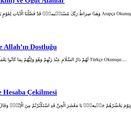
akim) ve Öğüt Alanlar
Kur’an-ı Kerim En’am Suresi 126. Ayeti Arapça Metni: يماًۜ قَدْ فَصَّلْنَا الْاٰيَاتِ لِقَوْمٍ يَذَّكَّرُونَ
e Allah’ın Dostluğu
Kur’an-ı Kerim En’am Suresi 127. Ayeti Arapça Okunuşu: لَهُمْ دَارُ السَّلَامِ عِنْدَ رَبِّهِمْ وَهُوَ وَلِيُّهُمْ بِمَا كَانُوا يَعْمَلُونَ Türkçe Okunuşu:…
e Hesaba Çekilmesi