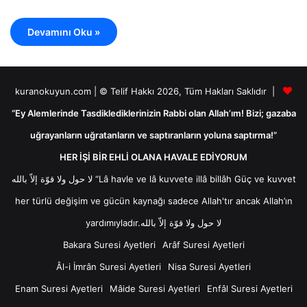
Devamını Oku »
kuranokuyun.com | © Telif Hakkı 2026, Tüm Hakları Saklıdır |
“Ey Alemlerinde Tasdiklediklerinizin Rabbi olan Allah’ım! Bizi; gazaba
uğrayanların uğratanların ve saptıranların yoluna saptırma!”
HER İŞİ BİR EHLİ OLANA HAVALE EDİYORUM
لا حول ولا قوّة إلاّ بالله “Lâ havle ve lâ kuvvete illâ billâh Güç ve kuvvet
her türlü değişim ve gücün kaynağı sadece Allah'tır ancak Allah’ın
yardımıyladır.لا حول ولا قوّة إلاّ بالله
Bakara Suresi Ayetleri
Arâf Suresi Ayetleri
Âl-i İmrân Suresi Ayetleri
Nisa Suresi Ayetleri
Enam Suresi Ayetleri
Mâide Suresi Ayetleri
Enfâl Suresi Ayetleri