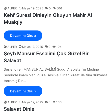
ALPER
Mayıs 19, 2025
0
606
Kehf Suresi Dinleyin Okuyun Mahir Al
Muaiqly
Devamını Oku »
ALPER
Mayıs 17, 2025
0
104
Şeyh Mansur Essalimi Çok Güzel Bir
Salavat
Seslendiren MANSUR AL SALİMÎ Suudi Arabistan’ın Medine
Şehrinde imam olan, güzel sesi ve Kur’an kıraati ile tüm dünyada
tanınmış Din…
Devamını Oku »
ALPER
Mayıs 17, 2025
0
136
Salavat Dinle