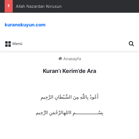
Allah Nazardan Korusun
kuranokuyun.com
A
Menü
Anasayfa
Kuran’ı Kerim’de Ara
أَعُوذُ بِاللّٰهِ مِنَ الشَّيْطَانِ الرَّجِيمِ
بِسْــــــــــــــــــمِ االلهِالرَّحْمَنِ اارَّحِيم