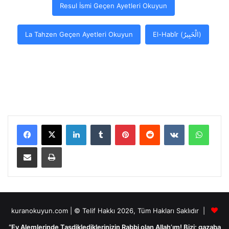
Resul İsmi Geçen Ayetleri Okuyun
La Tahzen Geçen Ayetleri Okuyun
El-Habîr (الْخَبِيرُ)
LinkedIn
Tumblr
Pinterest
Reddit
VKontakte
WhatsApp
E-Posta ile paylaş
Yazdır
kuranokuyun.com | © Telif Hakkı 2026, Tüm Hakları Saklıdır |
“Ey Alemlerinde Tasdiklediklerinizin Rabbi olan Allah’ım! Bizi; gazaba