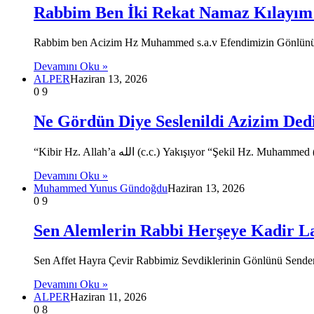
Rabbim Ben İki Rekat Namaz Kılayım
Rabbim ben Acizim Hz Muhammed s.a.v Efendimizin Gönlünü 
Devamını Oku »
ALPER
Haziran 13, 2026
0
9
Ne Gördün Diye Seslenildi Azizim Ded
“Kibir Hz. Allah’a الله (c.c.) Yakışıyor “Şekil Hz. Mu
Devamını Oku »
Muhammed Yunus Gündoğdu
Haziran 13, 2026
0
9
Sen Alemlerin Rabbi Herşeye Kadir La
Sen Affet Hayra Çevir Rabbimiz Sevdiklerinin Gönlünü Send
Devamını Oku »
ALPER
Haziran 11, 2026
0
8