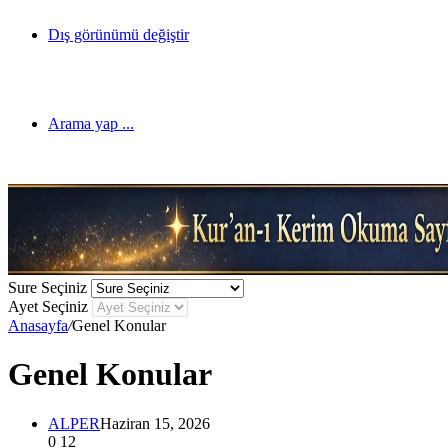
Dış görünümü değiştir
Arama yap ...
Sure Seçiniz
Ayet Seçiniz
Anasayfa
/
Genel Konular
Genel Konular
ALPER
Haziran 15, 2026
0
12