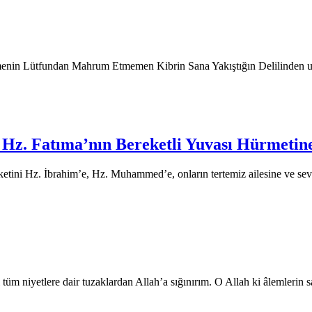
menin Lütfundan Mahrum Etmemen Kibrin Sana Yakıştığın Delilinden 
 Hz. Fatıma’nın Bereketli Yuvası Hürmetin
ketini Hz. İbrahim’e, Hz. Muhammed’e, onların tertemiz ailesine ve se
üm niyetlere dair tuzaklardan Allah’a sığınırım. O Allah ki âlemlerin s