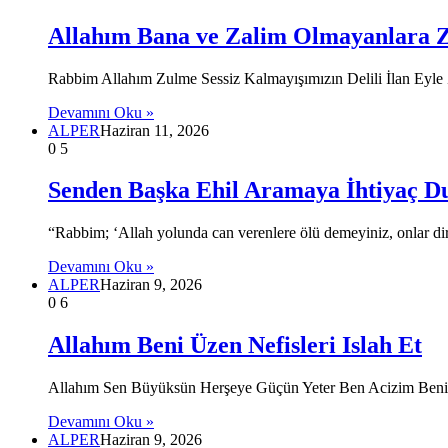
Allahım Bana ve Zalim Olmayanlara Zu
Rabbim Allahım Zulme Sessiz Kalmayışımızın Delili İlan Eyle Z
Devamını Oku »
ALPER
Haziran 11, 2026
0
5
Senden Başka Ehil Aramaya İhtiyaç 
“Rabbim; ‘Allah yolunda can verenlere ölü demeyiniz, onlar diri
Devamını Oku »
ALPER
Haziran 9, 2026
0
6
Allahım Beni Üzen Nefisleri Islah Et
Allahım Sen Büyüksün Herşeye Güçün Yeter Ben Acizim Beni Ü
Devamını Oku »
ALPER
Haziran 9, 2026