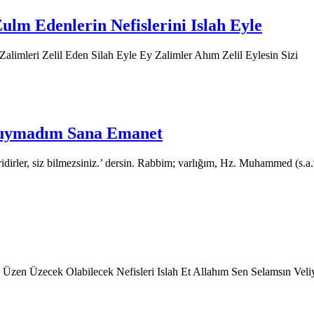
lm Edenlerin Nefislerini Islah Eyle
alimleri Zelil Eden Silah Eyle Ey Zalimler Ahım Zelil Eylesin Sizi
Duymadım Sana Emanet
dirler, siz bilmezsiniz.’ dersin. Rabbim; varlığım, Hz. Muhammed (s.a.v
zen Üzecek Olabilecek Nefisleri Islah Et Allahım Sen Selamsın Ve