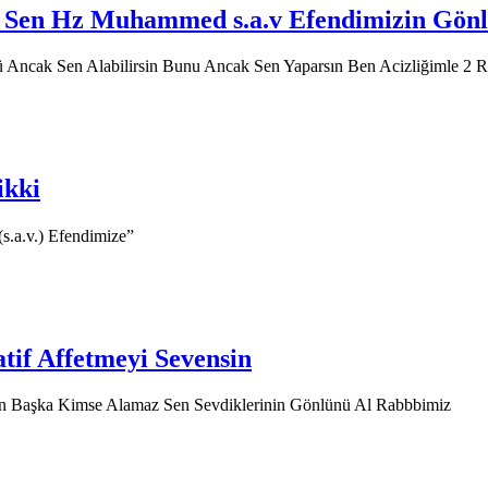
 Sen Hz Muhammed s.a.v Efendimizin Gönl
Ancak Sen Alabilirsin Bunu Ancak Sen Yaparsın Ben Acizliğimle 2
ikki
hammed (s.a.v.) Efendimize”
tif Affetmeyi Sevensin
en Başka Kimse Alamaz Sen Sevdiklerinin Gönlünü Al Rabbbimiz