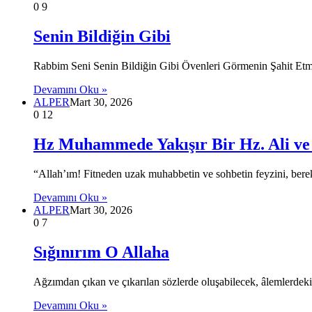
0
9
Senin Bildiğin Gibi
Rabbim Seni Senin Bildiğin Gibi Övenleri Görmenin Şahit Et
Devamını Oku »
ALPER
Mart 30, 2026
0
12
Hz Muhammede Yakışır Bir Hz. Ali ve
“Allah’ım! Fitneden uzak muhabbetin ve sohbetin feyzini, bere
Devamını Oku »
ALPER
Mart 30, 2026
0
7
Sığınırım O Allaha
Ağzımdan çıkan ve çıkarılan sözlerde oluşabilecek, âlemlerdeki t
Devamını Oku »