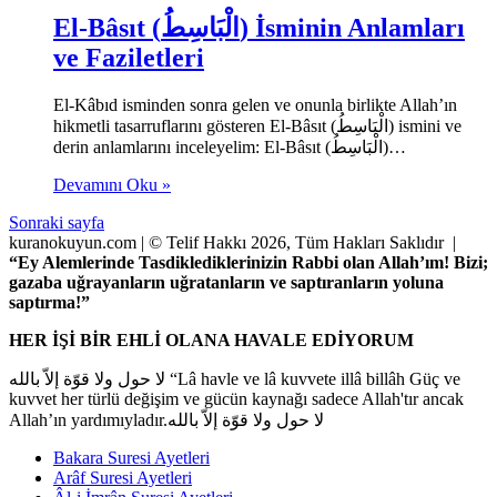
El-Bâsıt (الْبَاسِطُ) İsminin Anlamları
ve Faziletleri
El-Kâbıd isminden sonra gelen ve onunla birlikte Allah’ın
hikmetli tasarruflarını gösteren El-Bâsıt (الْبَاسِطُ) ismini ve
derin anlamlarını inceleyelim: El-Bâsıt (الْبَاسِطُ)…
Devamını Oku »
Sonraki sayfa
kuranokuyun.com | © Telif Hakkı 2026, Tüm Hakları Saklıdır |
“Ey Alemlerinde Tasdiklediklerinizin Rabbi olan Allah’ım! Bizi;
gazaba uğrayanların uğratanların ve saptıranların yoluna
saptırma!”
HER İŞİ BİR EHLİ OLANA HAVALE EDİYORUM
لا حول ولا قوّة إلاّ بالله “Lâ havle ve lâ kuvvete illâ billâh Güç ve
kuvvet her türlü değişim ve gücün kaynağı sadece Allah'tır ancak
Allah’ın yardımıyladır.لا حول ولا قوّة إلاّ بالله
Bakara Suresi Ayetleri
Arâf Suresi Ayetleri