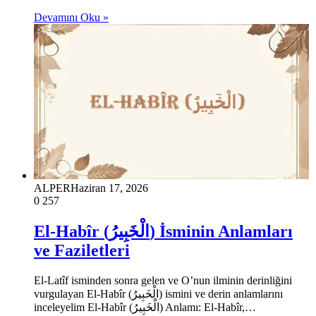
Devamını Oku »
ALPER
Haziran 17, 2026
0
257
El-Habîr (الْخَبِيرُ) İsminin Anlamları
ve Faziletleri
El-Latîf isminden sonra gelen ve O’nun ilminin derinliğini
vurgulayan El-Habîr (الْخَبِيرُ) ismini ve derin anlamlarını
inceleyelim El-Habîr (الْخَبِيرُ) Anlamı: El-Habîr,…