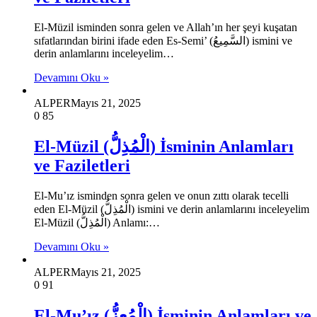
El-Müzil isminden sonra gelen ve Allah’ın her şeyi kuşatan
sıfatlarından birini ifade eden Es-Semi’ (السَّمِيعُ) ismini ve
derin anlamlarını inceleyelim…
Devamını Oku »
ALPER
Mayıs 21, 2025
0
85
El-Müzil (الْمُذِلُّ) İsminin Anlamları
ve Faziletleri
El-Mu’ız isminden sonra gelen ve onun zıttı olarak tecelli
eden El-Müzil (الْمُذِلُّ) ismini ve derin anlamlarını inceleyelim
El-Müzil (الْمُذِلُّ) Anlamı:…
Devamını Oku »
ALPER
Mayıs 21, 2025
0
91
El-Mu’ız (الْمُعِزُّ) İsminin Anlamları ve