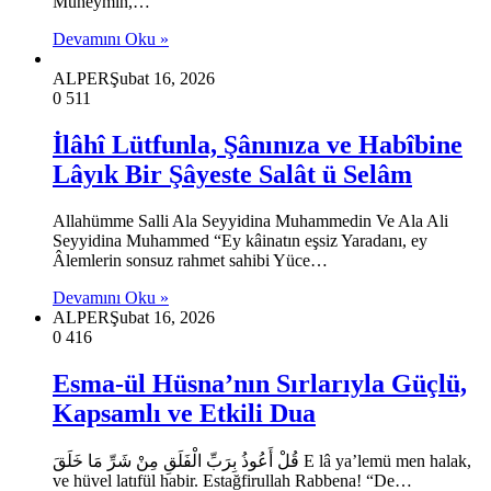
Müheymin,…
Devamını Oku »
ALPER
Şubat 16, 2026
0
511
İlâhî Lütfunla, Şânınıza ve Habîbine
Lâyık Bir Şâyeste Salât ü Selâm
Allahümme Salli Ala Seyyidina Muhammedin Ve Ala Ali
Seyyidina Muhammed “Ey kâinatın eşsiz Yaradanı, ey
Âlemlerin sonsuz rahmet sahibi Yüce…
Devamını Oku »
ALPER
Şubat 16, 2026
0
416
Esma-ül Hüsna’nın Sırlarıyla Güçlü,
Kapsamlı ve Etkili Dua
قُلْ أَعُوذُ بِرَبِّ الْفَلَقِ مِنْ شَرِّ مَا خَلَقَ E lâ ya’lemü men halak,
ve hüvel latıfül habir. Estağfirullah Rabbena! “De…