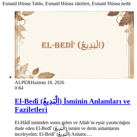
Esmaül Hüsna Tablo, Esmaül Hüsna zikirleri, Esmaül Hüsna nedir
ALPER
Haziran 18, 2026
0
84
El-Bedî (الْبَدِيعُ) İsminin Anlamları ve
Faziletleri
El-Hâdî isminden sonra gelen ve Allah’ın eşsiz yaratıcılığını
ifade eden El-Bedî’ (الْبَدِيعُ) ismini ve derin anlamlarını
inceleyelim: El-Bedî’ (الْبَدِيعُ) Anlamı:…