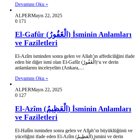
Devamını Oku »
ALPER
Mayıs 22, 2025
0
171
El-Gafûr (الْغَفُورُ) İsminin Anlamları
ve Faziletleri
El-Azîm isminden sonra gelen ve Allah’ın affediciliğini ifade
eden bir diğer ismi olan El-Gafûr (الْغَفُورُ)‘u ve derin
anlamlarını inceleyelim (Ankara,…
Devamını Oku »
ALPER
Mayıs 22, 2025
0
127
El-Azîm (الْعَظِيمُ) İsminin Anlamları
ve Faziletleri
El-Halîm isminden sonra gelen ve Allah’ın büyüklüğünü ve
yüceliğini ifade eden El-Azîm (الْعَظِيمُ) ismini ve derin