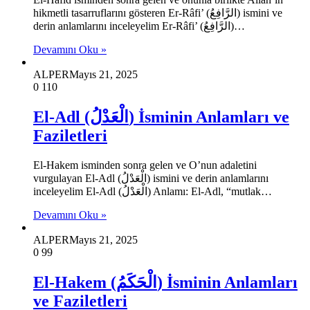
hikmetli tasarruflarını gösteren Er-Râfi’ (الرَّافِعُ) ismini ve
derin anlamlarını inceleyelim Er-Râfi’ (الرَّافِعُ)…
Devamını Oku »
ALPER
Mayıs 21, 2025
0
110
El-Adl (الْعَدْلُ) İsminin Anlamları ve
Faziletleri
El-Hakem isminden sonra gelen ve O’nun adaletini
vurgulayan El-Adl (الْعَدْلُ) ismini ve derin anlamlarını
inceleyelim El-Adl (الْعَدْلُ) Anlamı: El-Adl, “mutlak…
Devamını Oku »
ALPER
Mayıs 21, 2025
0
99
El-Hakem (الْحَكَمُ) İsminin Anlamları
ve Faziletleri