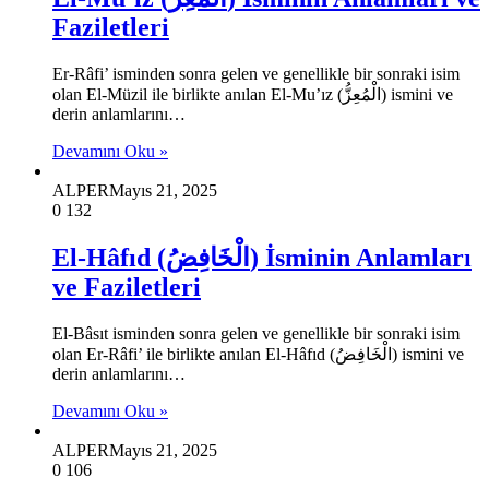
Faziletleri
Er-Râfi’ isminden sonra gelen ve genellikle bir sonraki isim
olan El-Müzil ile birlikte anılan El-Mu’ız (الْمُعِزُّ) ismini ve
derin anlamlarını…
Devamını Oku »
ALPER
Mayıs 21, 2025
0
132
El-Hâfıd (الْخَافِضُ) İsminin Anlamları
ve Faziletleri
El-Bâsıt isminden sonra gelen ve genellikle bir sonraki isim
olan Er-Râfi’ ile birlikte anılan El-Hâfıd (الْخَافِضُ) ismini ve
derin anlamlarını…
Devamını Oku »
ALPER
Mayıs 21, 2025
0
106