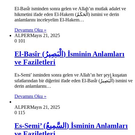
El-Basîr isminden sonra gelen ve Allah’ın mutlak adalet ve
hikmetini ifade eden El-Hakem (الْحَكَمُ) ismini ve derin
anlamlarını inceleyelim El-Hakem…
Devamını Oku »
ALPER
Mayıs 21, 2025
0
101
El-Basîr (الْبَصِيرُ) İsminin Anlamları
ve Faziletleri
Es-Semi’ isminden sonra gelen ve Allah’ın her şeyi kuşatan
sıfatlarından bir diğerini ifade eden El-Basîr (الْبَصِيرُ) ismini ve
derin anlamlarını…
Devamını Oku »
ALPER
Mayıs 21, 2025
0
115
Es-Semi’ (السَّمِيعُ) İsminin Anlamları
ve Faziletleri