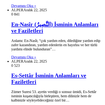
Devamını Oku »
ALPER
Aralık 22, 2025
0
841
En-Nasîr (النَّصِيرُ) İsminin Anlamları
ve Faziletleri
Anlamı: En-Nasîr, “çok yardım eden, dilediğine yardım edip
zafer kazandıran, yardım edenlerin en hayırlısı ve her türlü
yardımı elinde bulunduran”…
Devamını Oku »
ALPER
Aralık 22, 2025
0
523
Es-Settâr İsminin Anlamları ve
Faziletleri
Zümer Suresi 53. ayetin verdiği o sonsuz ümidi, Es-Settâr
isminin kuşatıcılığıyla birleştiren, hem dilinizle hem de
kalbinizle söyleyebileceğiniz özel bir…