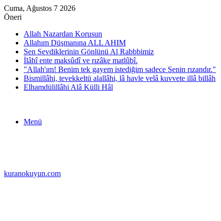
Cuma, Ağustos 7 2026
Öneri
Allah Nazardan Korusun
Allahım Düşmanına ALL AHIM
Sen Sevdiklerinin Gönlünü Al Rabbbimiz
İlâhî ente maksûdî ve rızâke matlûbî.
"Allah'ım! Benim tek gayem istediğim sadece Senin rızandır."
Bismillâhi, tevekkeltü alallâhi, lâ havle velâ kuvvete illâ billâh
Elhamdülillâhi Alâ Külli Hâl
Menü
kuranokuyun.com