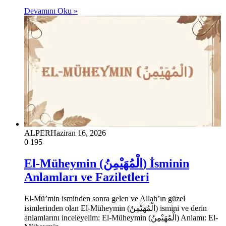
Devamını Oku »
ALPER
Haziran 16, 2026
0
195
El-Müheymin (الْمُهَيْمِنُ) İsminin
Anlamları ve Faziletleri
El-Mü’min isminden sonra gelen ve Allah’ın güzel
isimlerinden olan El-Müheymin (الْمُهَيْمِنُ) ismini ve derin
anlamlarını inceleyelim: El-Müheymin (الْمُهَيْمِنُ) Anlamı: El-