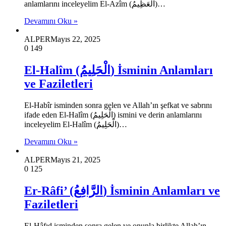
anlamlarını inceleyelim El-Azîm (الْعَظِيمُ)…
Devamını Oku »
ALPER
Mayıs 22, 2025
0
149
El-Halîm (الْحَلِيمُ) İsminin Anlamları
ve Faziletleri
El-Habîr isminden sonra gelen ve Allah’ın şefkat ve sabrını
ifade eden El-Halîm (الْحَلِيمُ) ismini ve derin anlamlarını
inceleyelim El-Halîm (الْحَلِيمُ)…
Devamını Oku »
ALPER
Mayıs 21, 2025
0
125
Er-Râfi’ (الرَّافِعُ) İsminin Anlamları ve
Faziletleri
El-Hâfıd isminden sonra gelen ve onunla birlikte Allah’ın