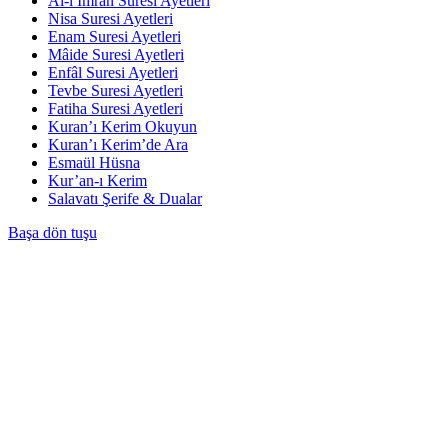
Âl-i İmrân Suresi Ayetleri
Nisa Suresi Ayetleri
Enam Suresi Ayetleri
Mâide Suresi Ayetleri
Enfâl Suresi Ayetleri
Tevbe Suresi Ayetleri
Fatiha Suresi Ayetleri
Kuran’ı Kerim Okuyun
Kuran’ı Kerim’de Ara
Esmaül Hüsna
Kur’an-ı Kerim
Salavatı Şerife & Dualar
Başa dön tuşu