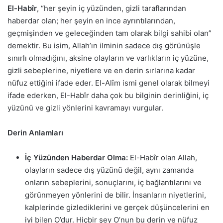
El-Habîr
, “her şeyin iç yüzünden, gizli taraflarından
haberdar olan; her şeyin en ince ayrıntılarından,
geçmişinden ve geleceğinden tam olarak bilgi sahibi olan”
demektir. Bu isim, Allah’ın ilminin sadece dış görünüşle
sınırlı olmadığını, aksine olayların ve varlıkların iç yüzüne,
gizli sebeplerine, niyetlere ve en derin sırlarına kadar
nüfuz ettiğini ifade eder. El-Alîm ismi genel olarak bilmeyi
ifade ederken, El-Habîr daha çok bu bilginin derinliğini, iç
yüzünü ve gizli yönlerini kavramayı vurgular.
Derin Anlamları
İç Yüzünden Haberdar Olma:
El-Habîr olan Allah,
olayların sadece dış yüzünü değil, aynı zamanda
onların sebeplerini, sonuçlarını, iç bağlantılarını ve
görünmeyen yönlerini de bilir. İnsanların niyetlerini,
kalplerinde gizlediklerini ve gerçek düşüncelerini en
iyi bilen O’dur. Hiçbir şey O’nun bu derin ve nüfuz