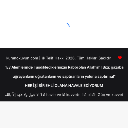
kuranokuyun.com | © Telif Hakkı 2026, Tüm Hakları Saklıdır |
“Ey Alemlerinde Tasdiklediklerinizin Rabbi olan Allah’ım! Bizi; gazaba
uğrayanların uğratanların ve saptıranların yoluna saptırma!”
HER İŞİ BİR EHLİ OLANA HAVALE EDİYORUM
لا حول ولا قوّة إلاّ بالله “Lâ havle ve lâ kuvvete illâ billâh Güç ve kuvvet
her türlü değişim ve gücün kaynağı sadece Allah'tır ancak Allah’ın
yardımıyladır.لا حول ولا قوّة إلاّ بالله
Bakara Suresi Ayetleri
Arâf Suresi Ayetleri
B