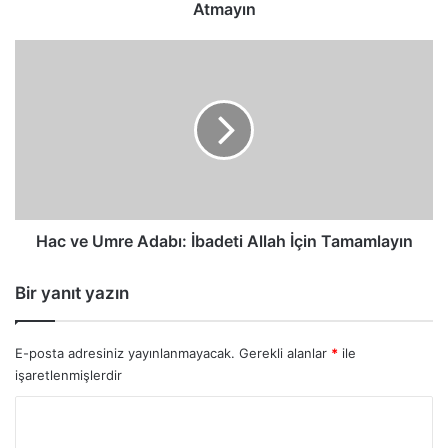
Atmayın
Hac
ve
Umre
Adabı:
İbadeti
Allah
İçin
Tamamlayın
Hac ve Umre Adabı: İbadeti Allah İçin Tamamlayın
Bir yanıt yazın
E-posta adresiniz yayınlanmayacak.
Gerekli alanlar
*
ile
işaretlenmişlerdir
Y
o