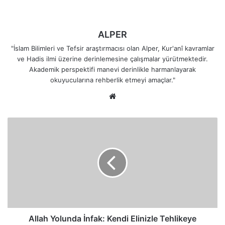
ALPER
"İslam Bilimleri ve Tefsir araştırmacısı olan Alper, Kur'anî kavramlar
ve Hadis ilmi üzerine derinlemesine çalışmalar yürütmektedir.
Akademik perspektifi manevi derinlikle harmanlayarak
okuyucularına rehberlik etmeyi amaçlar."
Web
sitesi
Allah
Yolunda
İnfak:
Kendi
Elinizle
Tehlikeye
Atmayın
Allah Yolunda İnfak: Kendi Elinizle Tehlikeye