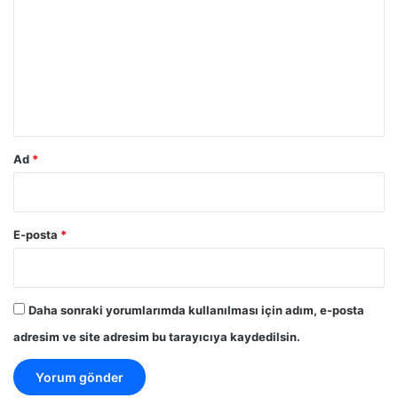
r
u
m
*
Ad
*
E-posta
*
Daha sonraki yorumlarımda kullanılması için adım, e-posta
adresim ve site adresim bu tarayıcıya kaydedilsin.