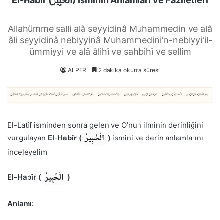
El-Habîr (الْخَبِيرُ) İsminin Anlamları ve Faziletleri
Allahümme salli alâ seyyidinâ Muhammedin ve alâ
âli seyyidinâ nebiyyinâ Muhammedini'n-nebiyyi'il-
ümmiyyi ve alâ âlihî ve sahbihî ve sellim
ALPER
2 dakika okuma süresi
El-Latîf isminden sonra gelen ve O’nun ilminin derinliğini
الْخَبِيرُ
vurgulayan
El-Habîr (
)
ismini ve derin anlamlarını
inceleyelim
الْخَبِيرُ
El-Habîr (
)
Anlamı: