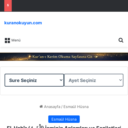
kuranokuyun.com
Ar
Menü
Sure
Ayet
Seçiniz
Seçiniz
Anasayfa
/
Esmaül Hüsna
Esmaül Hüsna