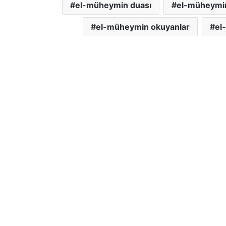
el-müheymin duası
el-müheymin 
el-müheymin okuyanlar
el