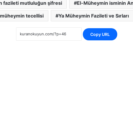
fazileti mutluluğun şifresi
El-Müheymin isminin An
-müheymin tecellisi
Ya Müheymin Fazileti ve Sırları
Copy URL