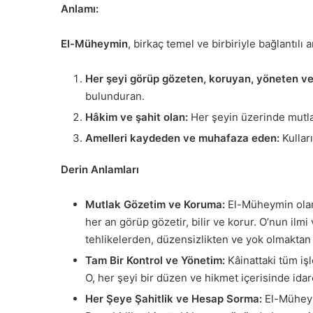
Anlamı:
El-Müheymin
, birkaç temel ve birbiriyle bağlantılı 
Her şeyi görüp gözeten, koruyan, yöneten ve 
bulunduran.
Hâkim ve şahit olan:
Her şeyin üzerinde mutla
Amelleri kaydeden ve muhafaza eden:
Kullar
Derin Anlamları
Mutlak Gözetim ve Koruma:
El-Müheymin olan A
her an görüp gözetir, bilir ve korur. O’nun ilmi
tehlikelerden, düzensizlikten ve yok olmakta
Tam Bir Kontrol ve Yönetim:
Kâinattaki tüm işl
O, her şeyi bir düzen ve hikmet içerisinde ida
Her Şeye Şahitlik ve Hesap Sorma:
El-Müheymin