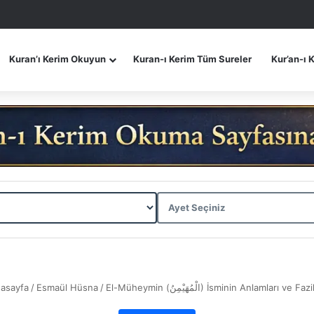
Kuran’ı Kerim Okuyun
Kuran-ı Kerim Tüm Sureler
Kur’an-ı 
asayfa
/
Esmaül Hüsna
/
El-Müheymin (الْمُهَيْمِنُ) İsminin Anlamları ve F