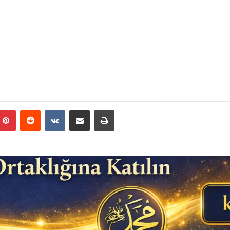
mblr
Pinterest
Reddit
VKontakte
E-Posta ile paylaş
Yazdır