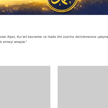
sı olan Alper, Kur'anî kavramlar ve Hadis ilmi üzerine derinlemesine çalış
k etmeyi amaçlar."
Allah
Kimlerin
Dostudur
ve
Onları
Karanlıklardan
Nasıl
Çıkarır?