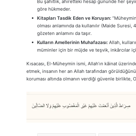
Bu şahitlik, ahiretteki hesap gününde her şeyin 
göre hükmeder.
Kitapları Tasdik Eden ve Koruyan:
“Müheymin” 
olması anlamında da kullanılır (Maide Suresi, 
gözeten anlamını da taşır.
Kulların Amellerinin Muhafazası:
Allah, kulları
müminler için bir müjde ve teşvik, inkârcılar iç
Kısacası, El-Müheymin ismi, Allah’ın kâinat üzerinde
etmek, insanın her an Allah tarafından görüldüğünü v
koruması altında olmanın verdiği güvenle birlikte, O