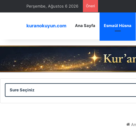
Perşembe, Ağustos 6 2026
Öneri
kuranokuyun.com
Ana Sayfa
Esmaül Hüsna
Sure
Ayet
Seçiniz
Seçiniz
An