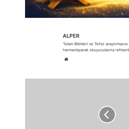
ALPER
"İslam Bilimleri ve Tefsir araştırmacı
harmanlayarak okuyucularına rehberli
Web
sitesi
Oruç
Farz
Kılındı:
Takvaya
Ulaşmanın
Yolu