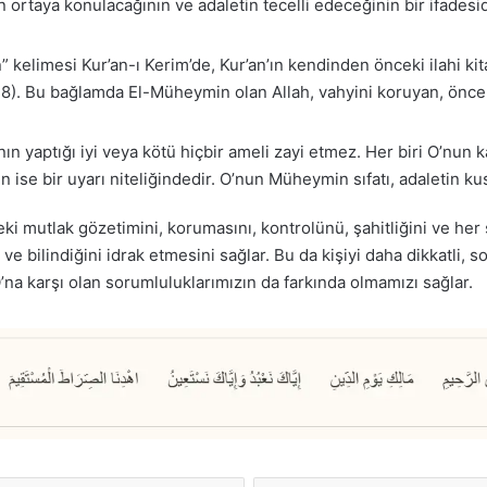
ortaya konulacağının ve adaletin tecelli edeceğinin bir ifadesidir
kelimesi Kur’an-ı Kerim’de, Kur’an’ın kendinden önceki ilahi kita
48). Bu bağlamda El-Müheymin olan Allah, vahyini koruyan, önceki
nın yaptığı iyi veya kötü hiçbir ameli zayi etmez. Her biri O’nun ka
in ise bir uyarı niteliğindedir. O’nun Müheymin sıfatı, adaletin k
ki mutlak gözetimini, korumasını, kontrolünü, şahitliğini ve her
e bilindiğini idrak etmesini sağlar. Bu da kişiyi daha dikkatli, 
’na karşı olan sorumluluklarımızın da farkında olmamızı sağlar.