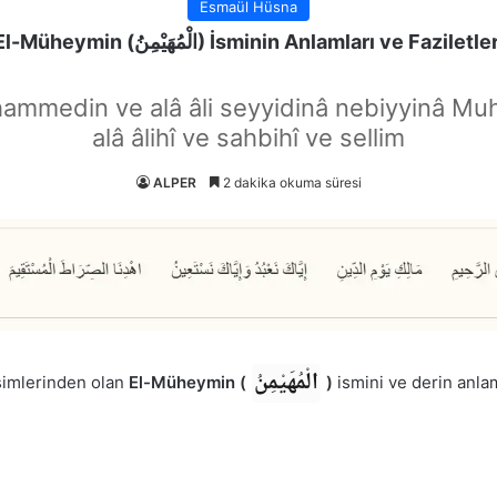
Esmaül Hüsna
El-Müheymin (الْمُهَيْمِنُ) İsminin Anlamları ve Faziletle
hammedin ve alâ âli seyyidinâ nebiyyinâ Mu
alâ âlihî ve sahbihî ve sellim
ALPER
2 dakika okuma süresi
الْمُهَيْمِنُ
isimlerinden olan
El-Müheymin (
)
ismini ve derin anlam