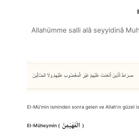
Allahümme salli alâ seyyidinâ Mu
El-Mü’min isminden sonra gelen ve Allah’ın güzel 
الْمُهَيْمِنُ
El-Müheymin (
)