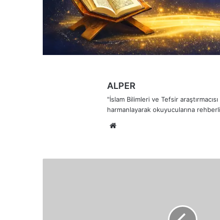
ALPER
"İslam Bilimleri ve Tefsir araştırmacı
harmanlayarak okuyucularına rehberli
Web
sitesi
El-
Bâsıt
(الْبَاسِطُ)
İsminin
Anlamları
ve