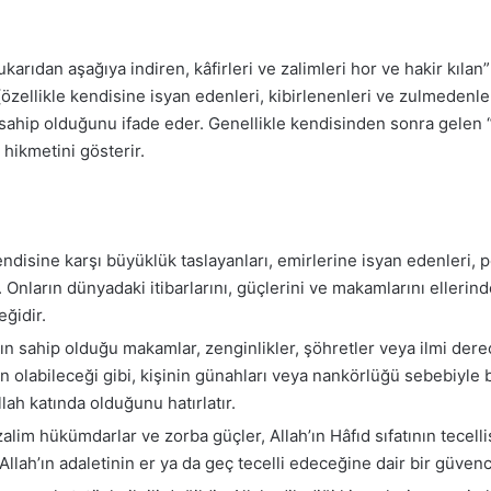
ukarıdan aşağıya indiren, kâfirleri ve zalimleri hor ve hakir kılan”
ı (özellikle kendisine isyan edenleri, kibirlenenleri ve zulmedenl
hip olduğunu ifade eder. Genellikle kendisinden sonra gelen “Er
e hikmetini gösterir.
endisine karşı büyüklük taslayanları, emirlerine isyan edenleri,
 Onların dünyadaki itibarlarını, güçlerini ve makamlarını ellerind
eğidir.
n sahip olduğu makamlar, zenginlikler, şöhretler veya ilmi derecel
an olabileceği gibi, kişinin günahları veya nankörlüğü sebebiyle
ah katında olduğunu hatırlatır.
im hükümdarlar ve zorba güçler, Allah’ın Hâfıd sıfatının tecellisiy
 Allah’ın adaletinin er ya da geç tecelli edeceğine dair bir güvenc