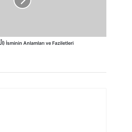
El-Mu'ız (الْمُعِزُّ) İsminin Anlamları ve Faziletleri