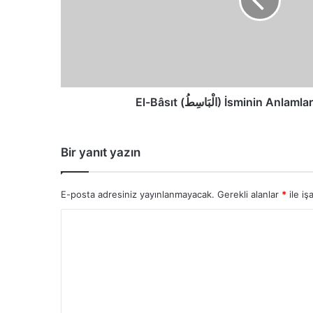
Faziletleri
El-Bâsıt (الْبَاسِطُ) İsminin 
Bir yanıt yazın
E-posta adresiniz yayınlanmayacak.
Gerekli alanlar
*
ile iş
Y
o
r
u
m