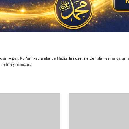
sı olan Alper, Kur'anî kavramlar ve Hadis ilmi üzerine derinlemesine çalış
k etmeyi amaçlar."
El-
Mu'ız
(الْمُعِزُّ)
İsminin
Anlamları
ve