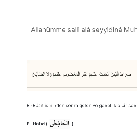
Allahümme salli alâ seyyidinâ Mu
El-Bâsıt isminden sonra gelen ve genellikle bir sonra
الْخَافِضُ
El-Hâfıd (
)