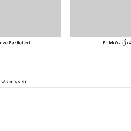
Faziletleri
Anlamları ve Faziletleri
aretlenmişlerdir