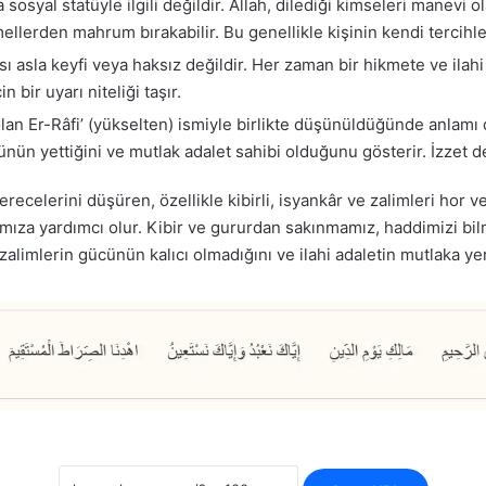
syal statüyle ilgili değildir. Allah, dilediği kimseleri manevi ola
 amellerden mahrum bırakabilir. Bu genellikle kişinin kendi tercih
sı asla keyfi veya haksız değildir. Her zaman bir hikmete ve ilah
 bir uyarı niteliği taşır.
olan Er-Râfi’ (yükselten) ismiyle birlikte düşünüldüğünde anlamı dah
ünün yettiğini ve mutlak adalet sahibi olduğunu gösterir. İzzet de
 derecelerini düşüren, özellikle kibirli, isyankâr ve zalimleri hor
mamıza yardımcı olur. Kibir ve gururdan sakınmamız, haddimizi 
alimlerin gücünün kalıcı olmadığını ve ilahi adaletin mutlaka yeri