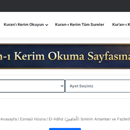
Kuran’ı Kerim Okuyun
Kuran-ı Kerim Tüm Sureler
Kur’an-ı 
Anasayfa
/
Esmaül Hüsna
/
El-Hâfıd (الْخَافِضُ) İsminin Anlamları ve Fazile