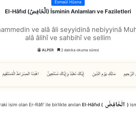
Esmaül Hüsna
El-Hâfıd (الْخَافِضُ) İsminin Anlamları ve Faziletleri
hammedin ve alâ âli seyyidinâ nebiyyinâ Mu
alâ âlihî ve sahbihî ve sellim
ALPER
2 dakika okuma süresi
الْخَافِضُ
ki isim olan Er-Râfi’ ile birlikte anılan
El-Hâfıd (
)
ism