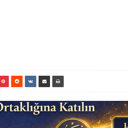
mblr
Pinterest
Reddit
VKontakte
E-Posta ile paylaş
Yazdır