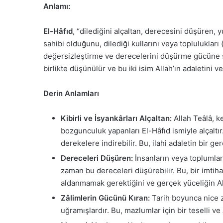
Anlamı:
El-Hâfıd
, “dilediğini alçaltan, derecesini düşüren, y
sahibi olduğunu, dilediği kullarını veya topluluklar
değersizleştirme ve derecelerini düşürme gücüne sa
birlikte düşünülür ve bu iki isim Allah’ın adaletini v
Derin Anlamları
Kibirli ve İsyankârları Alçaltan:
Allah Teâlâ, k
bozgunculuk yapanları El-Hâfıd ismiyle alçaltır.
derekelere indirebilir. Bu, ilahi adaletin bir ger
Dereceleri Düşüren:
İnsanların veya toplumları
zaman bu dereceleri düşürebilir. Bu, bir imtih
aldanmamak gerektiğini ve gerçek yüceliğin All
Zâlimlerin Gücünü Kıran:
Tarih boyunca nice zal
uğramışlardır. Bu, mazlumlar için bir teselli ve