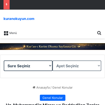
kuranokuyun.com
Ar
Menü
Sure
Ayet
Seçiniz
Seçiniz
Anasayfa
/
Genel Konular
Genel Konular