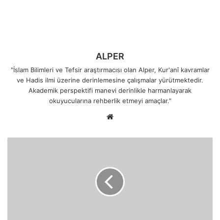
ALPER
"İslam Bilimleri ve Tefsir araştırmacısı olan Alper, Kur'anî kavramlar
ve Hadis ilmi üzerine derinlemesine çalışmalar yürütmektedir.
Akademik perspektifi manevi derinlikle harmanlayarak
okuyucularına rehberlik etmeyi amaçlar."
Web
sitesi
Ey
Saptırmayanlar
Fetihlerin
Rabbi
Olan
Aziz
Allah
cc