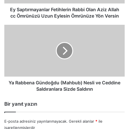
Ömrünüzü
Uzun
Ey Saptırmayanlar Fetihlerin Rabbi Olan Aziz Allah
Eylesin
cc Ömrünüzü Uzun Eylesin Ömrünüze Yön Versin
Ömrünüze
Yön
Ya
Versin
Rabbena
Gündoğdu
(Mahbub)
Nesli
ve
Ceddine
Saldıranlara
Sizde
Saldırın
Ya Rabbena Gündoğdu (Mahbub) Nesli ve Ceddine
Saldıranlara Sizde Saldırın
Bir yanıt yazın
E-posta adresiniz yayınlanmayacak.
Gerekli alanlar
*
ile
işaretlenmişlerdir