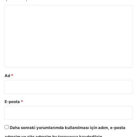
Y
o
r
u
m
*
Ad
*
E-posta
*
Daha sonraki yorumlarımda kullanılması için adım, e-posta
adresim ve site adresim bu tarayıcıya kaydedilsin.