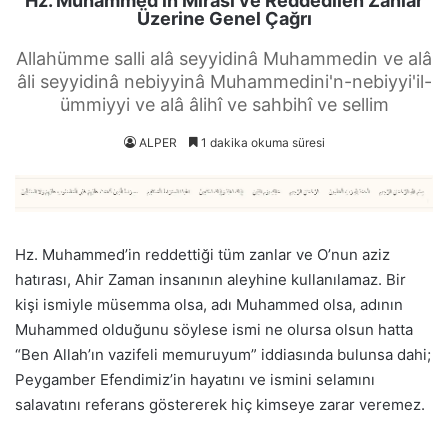
Hz. Muhammed’in Mirası ve Reddedilen Zanlar
Üzerine Genel Çağrı
Allahümme salli alâ seyyidinâ Muhammedin ve alâ
âli seyyidinâ nebiyyinâ Muhammedini'n-nebiyyi'il-
ümmiyyi ve alâ âlihî ve sahbihî ve sellim
ALPER
1 dakika okuma süresi
Hz. Muhammed’in reddettiği tüm zanlar ve O’nun aziz
hatırası, Ahir Zaman insanının aleyhine kullanılamaz. Bir
kişi ismiyle müsemma olsa, adı Muhammed olsa, adının
Muhammed olduğunu söylese ismi ne olursa olsun hatta
“Ben Allah’ın vazifeli memuruyum” iddiasında bulunsa dahi;
Peygamber Efendimiz’in hayatını ve ismini selamını
salavatını referans göstererek hiç kimseye zarar veremez.