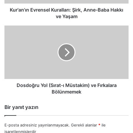
Yaşam
Kur'an'ın Evrensel Kuralları: Şirk, Anne-Baba Hakkı
ve Yaşam
Dosdoğru
Yol
(Sırat-
ı
Müstakim)
ve
Fırkalara
Bölünmemek
Dosdoğru Yol (Sırat-ı Müstakim) ve Fırkalara
Bölünmemek
Bir yanıt yazın
E-posta adresiniz yayınlanmayacak.
Gerekli alanlar
*
ile
işaretlenmişlerdir