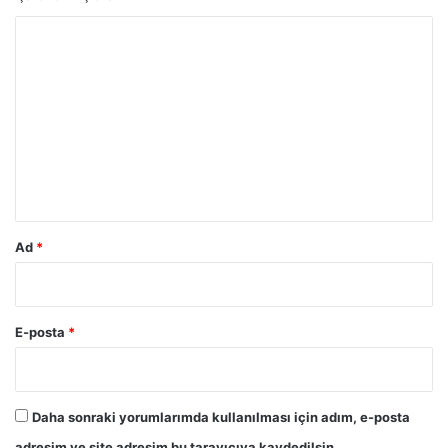
Y
o
r
u
m
*
Ad
*
E-posta
*
Daha sonraki yorumlarımda kullanılması için adım, e-posta
adresim ve site adresim bu tarayıcıya kaydedilsin.