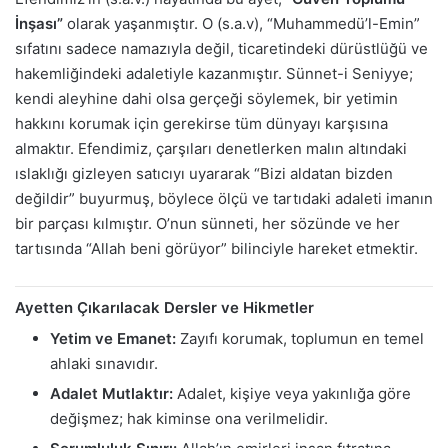
İnşası”
olarak yaşanmıştır. O (s.a.v), “Muhammedü’l-Emin”
sıfatını sadece namazıyla değil, ticaretindeki dürüstlüğü ve
hakemliğindeki adaletiyle kazanmıştır. Sünnet-i Seniyye;
kendi aleyhine dahi olsa gerçeği söylemek, bir yetimin
hakkını korumak için gerekirse tüm dünyayı karşısına
almaktır. Efendimiz, çarşıları denetlerken malın altındaki
ıslaklığı gizleyen satıcıyı uyararak “Bizi aldatan bizden
değildir” buyurmuş, böylece ölçü ve tartıdaki adaleti imanın
bir parçası kılmıştır. O’nun sünneti, her sözünde ve her
tartısında “Allah beni görüyor” bilinciyle hareket etmektir.
Ayetten Çıkarılacak Dersler ve Hikmetler
Yetim ve Emanet:
Zayıfı korumak, toplumun en temel
ahlaki sınavıdır.
Adalet Mutlaktır:
Adalet, kişiye veya yakınlığa göre
değişmez; hak kiminse ona verilmelidir.