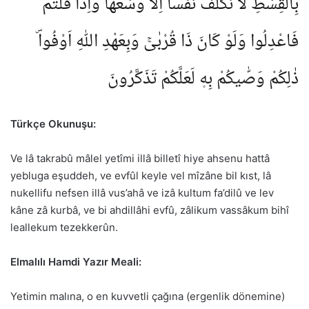
بِالْقِسْطِۚ لَا نُكَلِّفُ نَفْساً اِلَّا وُسْعَهَاۚ وَاِذَا قُلْتُمْ
فَاعْدِلُوا وَلَوْ كَانَ ذَا قُرْبٰىۚ وَبِعَهْدِ اللّٰهِ اَوْفُواۜ
ذٰلِكُمْ وَصّٰيكُمْ بِه۪ لَعَلَّكُمْ تَذَكَّرُونَ
Türkçe Okunuşu:
Ve lâ takrabû mâlel yetîmi illâ billetî hiye ahsenu hattâ
yebluga eşuddeh, ve evfûl keyle vel mîzâne bil kıst, lâ
nukellifu nefsen illâ vus’ahâ ve izâ kultum fa’dilû ve lev
kâne zâ kurbâ, ve bi ahdillâhi evfû, zâlikum vassâkum bihî
leallekum tezekkerûn.
Elmalılı Hamdi Yazır Meali:
Yetimin malına, o en kuvvetli çağına (ergenlik dönemine)