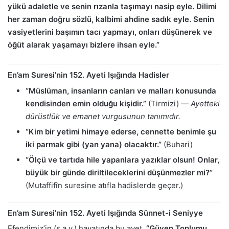
yükü adaletle ve senin rızanla taşımayı nasip eyle. Dilimi
her zaman doğru sözlü, kalbimi ahdine sadık eyle. Senin
vasiyetlerini başımın tacı yapmayı, onları düşünerek ve
öğüt alarak yaşamayı bizlere ihsan eyle.”
En’am Suresi’nin 152. Ayeti Işığında Hadisler
“Müslüman, insanların canları ve malları konusunda
kendisinden emin olduğu kişidir.”
(Tirmizi) —
Ayetteki
dürüstlük ve emanet vurgusunun tanımıdır.
“Kim bir yetimi himaye ederse, cennette benimle şu
iki parmak gibi (yan yana) olacaktır.”
(Buhari)
“Ölçü ve tartıda hile yapanlara yazıklar olsun! Onlar,
büyük bir günde diriltileceklerini düşünmezler mi?”
(Mutaffifîn suresine atıfla hadislerde geçer.)
En’am Suresi’nin 152. Ayeti Işığında Sünnet-i Seniyye
Efendimiz’in (s.a.v.) hayatında bu ayet,
“Güven Toplumu