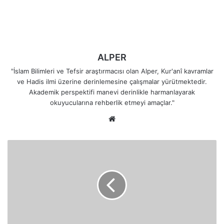
ALPER
"İslam Bilimleri ve Tefsir araştırmacısı olan Alper, Kur'anî kavramlar
ve Hadis ilmi üzerine derinlemesine çalışmalar yürütmektedir.
Akademik perspektifi manevi derinlikle harmanlayarak
okuyucularına rehberlik etmeyi amaçlar."
Web
sitesi
Kur'an'ın
Evrensel
Kuralları:
Şirk,
Anne-
Baba
Hakkı
ve