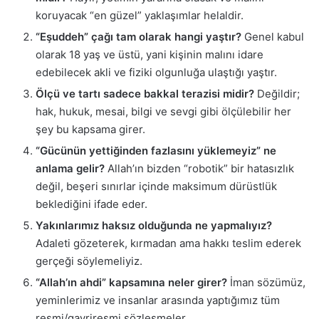
koruyacak “en güzel” yaklaşımlar helaldir.
“Eşuddeh” çağı tam olarak hangi yaştır?
Genel kabul
olarak 18 yaş ve üstü, yani kişinin malını idare
edebilecek akli ve fiziki olgunluğa ulaştığı yaştır.
Ölçü ve tartı sadece bakkal terazisi midir?
Değildir;
hak, hukuk, mesai, bilgi ve sevgi gibi ölçülebilir her
şey bu kapsama girer.
“Gücünün yettiğinden fazlasını yüklemeyiz” ne
anlama gelir?
Allah’ın bizden “robotik” bir hatasızlık
değil, beşeri sınırlar içinde maksimum dürüstlük
beklediğini ifade eder.
Yakınlarımız haksız olduğunda ne yapmalıyız?
Adaleti gözeterek, kırmadan ama hakkı teslim ederek
gerçeği söylemeliyiz.
“Allah’ın ahdi” kapsamına neler girer?
İman sözümüz,
yeminlerimiz ve insanlar arasında yaptığımız tüm
resmi/gayriresmi sözleşmeler.