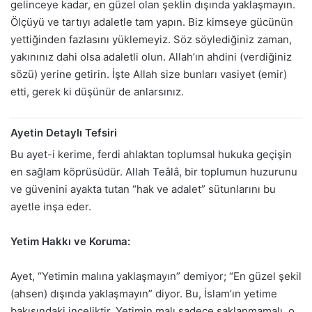
gelinceye kadar, en güzel olan şeklin dışında yaklaşmayın.
Ölçüyü ve tartıyı adaletle tam yapın. Biz kimseye gücünün
yettiğinden fazlasını yüklemeyiz. Söz söylediğiniz zaman,
yakınınız dahi olsa adaletli olun. Allah’ın ahdini (verdiğiniz
sözü) yerine getirin. İşte Allah size bunları vasiyet (emir)
etti, gerek ki düşünür de anlarsınız.
Ayetin Detaylı Tefsiri
Bu ayet-i kerime, ferdi ahlaktan toplumsal hukuka geçişin
en sağlam köprüsüdür. Allah Teâlâ, bir toplumun huzurunu
ve güvenini ayakta tutan “hak ve adalet” sütunlarını bu
ayetle inşa eder.
Yetim Hakkı ve Koruma:
Ayet, “Yetimin malına yaklaşmayın” demiyor; “En güzel şekil
(ahsen) dışında yaklaşmayın” diyor. Bu, İslam’ın yetime
bakışındaki inceliktir. Yetimin malı sadece saklanmamalı, o