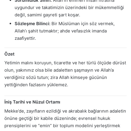
Sorumluluk Sınırı:
Allah’ın emirleri insan fıtratına
uygundur ve takatimizin üzerindeki bir mükemmelliği
değil, samimi gayreti şart koşar.
Sözleşme Bilinci:
Bir Müslüman için söz vermek,
Allah’ı şahit tutmaktır; ahde vefasızlık imanda
zaafiyettir.
Özet
Yetimin malını koruyun, ticarette ve her türlü ölçüde dürüst
olun, yakınınız olsa bile adaletten şaşmayın ve Allah’a
verdiğiniz sözü tutun; zira Allah kimseye gücünün
yettiğinden fazlasını yüklemez.
İniş Tarihi ve Nüzul Ortamı
Mekke’de, zayıfların ezildiği ve akrabalık bağlarının adaletin
önüne geçtiği bir kabile düzeninde; evrensel hukuk
prensiplerini ve “emin” bir toplum modelini yerleştirmek