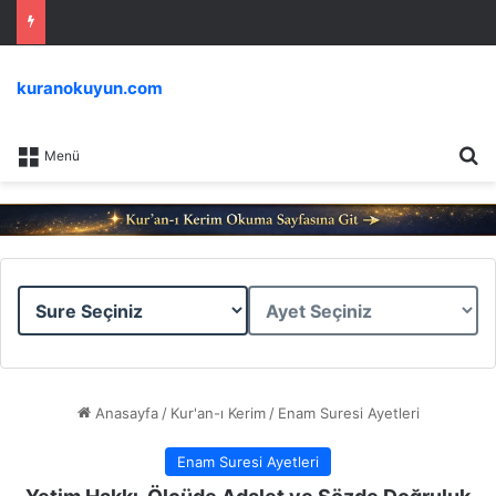
kuranokuyun.com
Ar
Menü
Sure
Ayet
Seçiniz
Seçiniz
Anasayfa
/
Kur'an-ı Kerim
/
Enam Suresi Ayetleri
Enam Suresi Ayetleri