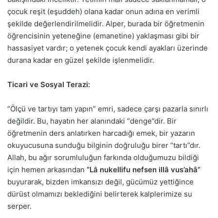
çocuk reşit (eşuddeh) olana kadar onun adına en verimli
şekilde değerlendirilmelidir. Alper, burada bir öğretmenin
öğrencisinin yeteneğine (emanetine) yaklaşması gibi bir
hassasiyet vardır; o yetenek çocuk kendi ayakları üzerinde
durana kadar en güzel şekilde işlenmelidir.
Ticari ve Sosyal Terazi:
“Ölçü ve tartıyı tam yapın” emri, sadece çarşı pazarla sınırlı
değildir. Bu, hayatın her alanındaki “denge”dir. Bir
öğretmenin ders anlatırken harcadığı emek, bir yazarın
okuyucusuna sunduğu bilginin doğruluğu birer “tartı”dır.
Allah, bu ağır sorumluluğun farkında olduğumuzu bildiği
için hemen arkasından
“Lâ nukellifu nefsen illâ vus’ahâ”
buyurarak, bizden imkansızı değil, gücümüz yettiğince
dürüst olmamızı beklediğini belirterek kalplerimize su
serper.