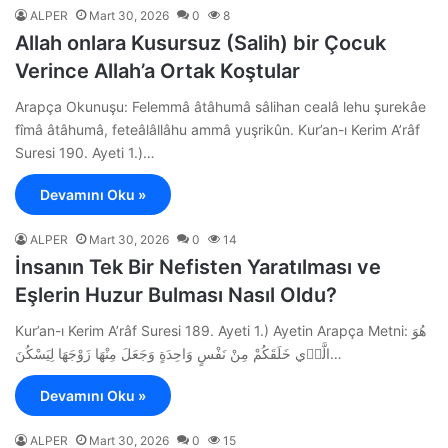
ALPER
Mart 30, 2026
0
8
Allah onlara Kusursuz (Salih) bir Çocuk
Verince Allah’a Ortak Koştular
Arapça Okunuşu: Felemmâ âtâhumâ sâlihan cealâ lehu şurekâe
fîmâ âtâhumâ, feteâlâllâhu ammâ yuşrikûn. Kur’an-ı Kerim A’râf
Suresi 190. Ayeti 1.)…
Devamını Oku »
ALPER
Mart 30, 2026
0
14
İnsanın Tek Bir Nefisten Yaratılması ve
Eşlerin Huzur Bulması Nasıl Oldu?
Kur’an-ı Kerim A’râf Suresi 189. Ayeti 1.) Ayetin Arapça Metni: هُوَ
الَّذ۪ي خَلَقَكُمْ مِنْ نَفْسٍ وَاحِدَةٍ وَجَعَلَ مِنْهَا زَوْجَهَا لِيَسْكُنَ…
Devamını Oku »
ALPER
Mart 30, 2026
0
15