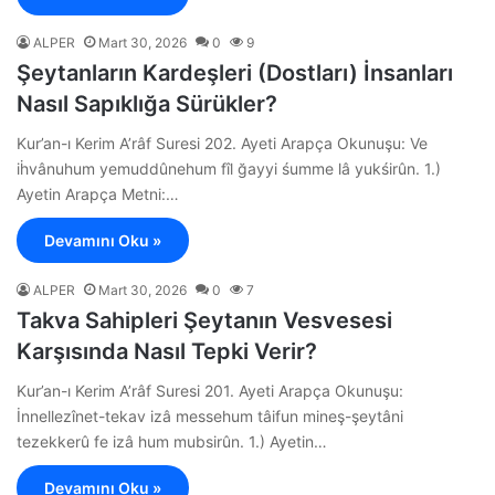
ALPER
Mart 30, 2026
0
9
Şeytanların Kardeşleri (Dostları) İnsanları
Nasıl Sapıklığa Sürükler?
Kur’an-ı Kerim A’râf Suresi 202. Ayeti Arapça Okunuşu: Ve
iḣvânuhum yemuddûnehum fîl ğayyi śumme lâ yukśirûn. 1.)
Ayetin Arapça Metni:…
Devamını Oku »
ALPER
Mart 30, 2026
0
7
Takva Sahipleri Şeytanın Vesvesesi
Karşısında Nasıl Tepki Verir?
Kur’an-ı Kerim A’râf Suresi 201. Ayeti Arapça Okunuşu:
İnnellezînet-tekav izâ messehum tâifun mineş-şeytâni
tezekkerû fe izâ hum mubsirûn. 1.) Ayetin…
Devamını Oku »