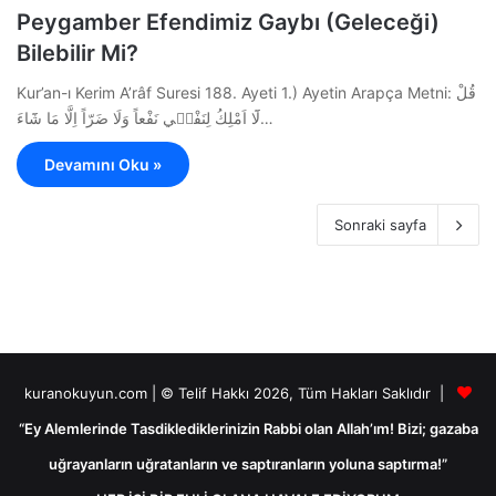
Peygamber Efendimiz Gaybı (Geleceği)
Bilebilir Mi?
Kur’an-ı Kerim A’râf Suresi 188. Ayeti 1.) Ayetin Arapça Metni: قُلْ
لَٓا اَمْلِكُ لِنَفْس۪ي نَفْعاً وَلَا ضَرّاً اِلَّا مَا شَٓاءَ…
Devamını Oku »
Sonraki sayfa
kuranokuyun.com | © Telif Hakkı 2026, Tüm Hakları Saklıdır |
“Ey Alemlerinde Tasdiklediklerinizin Rabbi olan Allah’ım! Bizi; gazaba
uğrayanların uğratanların ve saptıranların yoluna saptırma!”