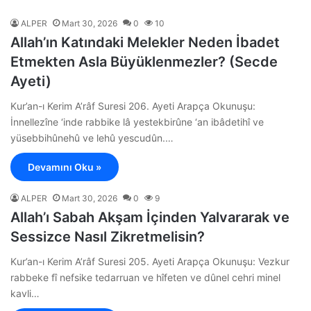
ALPER
Mart 30, 2026
0
10
Allah’ın Katındaki Melekler Neden İbadet
Etmekten Asla Büyüklenmezler? (Secde
Ayeti)
Kur’an-ı Kerim A’râf Suresi 206. Ayeti Arapça Okunuşu:
İnnellezîne ‘inde rabbike lâ yestekbirûne ‘an ibâdetihî ve
yüsebbihûnehû ve lehû yescudûn.…
Devamını Oku »
ALPER
Mart 30, 2026
0
9
Allah’ı Sabah Akşam İçinden Yalvararak ve
Sessizce Nasıl Zikretmelisin?
Kur’an-ı Kerim A’râf Suresi 205. Ayeti Arapça Okunuşu: Vezkur
rabbeke fî nefsike tedarruan ve hîfeten ve dûnel cehri minel
kavli…