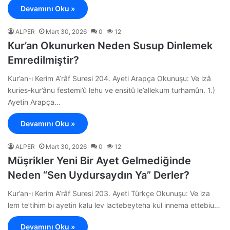
Devamını Oku »
ALPER
Mart 30, 2026
0
12
Kur’an Okunurken Neden Susup Dinlemek
Emredilmiştir?
Kur’an-ı Kerim A’râf Suresi 204. Ayeti Arapça Okunuşu: Ve izâ
kuries-kur’ânu festemi’û lehu ve ensitû le’allekum turhamûn. 1.)
Ayetin Arapça…
Devamını Oku »
ALPER
Mart 30, 2026
0
12
Müşrikler Yeni Bir Ayet Gelmediğinde
Neden “Sen Uydursaydın Ya” Derler?
Kur’an-ı Kerim A’râf Suresi 203. Ayeti Türkçe Okunuşu: Ve iza
lem te’tihim bi ayetin kalu lev lactebeyteha kul innema ettebiu…
Devamını Oku »