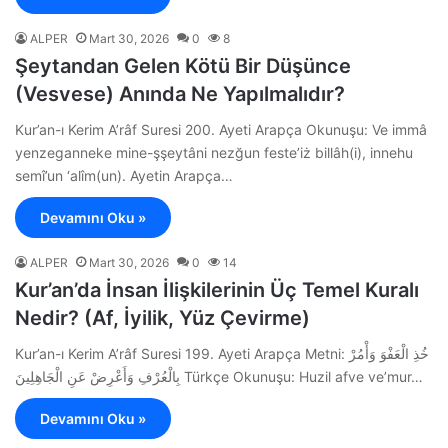
ALPER
Mart 30, 2026
0
8
Şeytandan Gelen Kötü Bir Düşünce
(Vesvese) Anında Ne Yapılmalıdır?
Kur’an-ı Kerim A’râf Suresi 200. Ayeti Arapça Okunuşu: Ve immâ
yenzeganneke mine-şşeytâni nezğun feste’iż billâh(i), innehu
semî’un ‘alîm(un). Ayetin Arapça…
Devamını Oku »
ALPER
Mart 30, 2026
0
14
Kur’an’da İnsan İlişkilerinin Üç Temel Kuralı
Nedir? (Af, İyilik, Yüz Çevirme)
Kur’an-ı Kerim A’râf Suresi 199. Ayeti Arapça Metni: خُذِ الْعَفْوَ وَأْمُرْ
بِالْعُرْفِ وَأَعْرِضْ عَنِ الْجَاهِلِينَ Türkçe Okunuşu: Huzil afve ve’mur…
Devamını Oku »