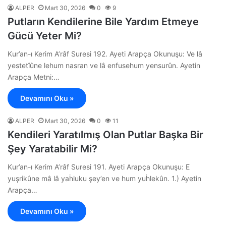
ALPER
Mart 30, 2026
0
9
Putların Kendilerine Bile Yardım Etmeye
Gücü Yeter Mi?
Kur’an-ı Kerim A’râf Suresi 192. Ayeti Arapça Okunuşu: Ve lâ
yestetîûne lehum nasran ve lâ enfusehum yensurûn. Ayetin
Arapça Metni:…
Devamını Oku »
ALPER
Mart 30, 2026
0
11
Kendileri Yaratılmış Olan Putlar Başka Bir
Şey Yaratabilir Mi?
Kur’an-ı Kerim A’râf Suresi 191. Ayeti Arapça Okunuşu: E
yuşrikûne mâ lâ yaḣluku şey’en ve hum yuḣlekûn. 1.) Ayetin
Arapça…
Devamını Oku »