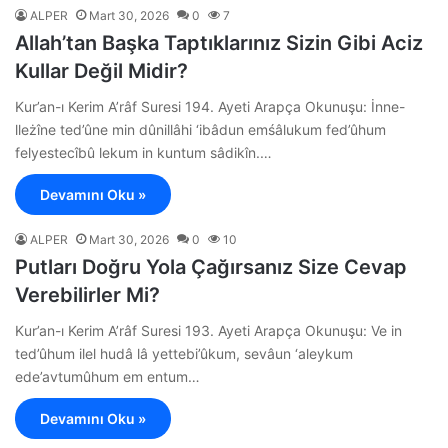
ALPER
Mart 30, 2026
0
7
Allah’tan Başka Taptıklarınız Sizin Gibi Aciz
Kullar Değil Midir?
Kur’an-ı Kerim A’râf Suresi 194. Ayeti Arapça Okunuşu: İnne-
lleżîne ted’ûne min dûnillâhi ‘ibâdun emśâlukum fed’ûhum
felyestecîbû lekum in kuntum sâdikîn.…
Devamını Oku »
ALPER
Mart 30, 2026
0
10
Putları Doğru Yola Çağırsanız Size Cevap
Verebilirler Mi?
Kur’an-ı Kerim A’râf Suresi 193. Ayeti Arapça Okunuşu: Ve in
ted’ûhum ilel hudâ lâ yettebi’ûkum, sevâun ‘aleykum
ede’avtumûhum em entum…
Devamını Oku »