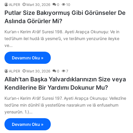
ALPER
Mart 30, 2026
0
10
Putlar Size Bakıyormuş Gibi Görünseler De
Aslında Görürler Mi?
Kur’an-ı Kerim A’râf Suresi 198. Ayeti Arapça Okunuşu: Ve in
ted’ûhum ilel hudâ lâ yesme’û, ve terâhum yenzurûne ileyke
ve…
Devamını Oku »
ALPER
Mart 30, 2026
0
7
Allah’tan Başka Yalvardıklarınızın Size veya
Kendilerine Bir Yardımı Dokunur Mu?
Kur’an-ı Kerim A’râf Suresi 197. Ayeti Arapça Okunuşu: Vellezîne
ted’ûne min dûnihî lâ yestetîûne nasrakum ve lâ enfusehum
yensurûn. 1.)…
Devamını Oku »