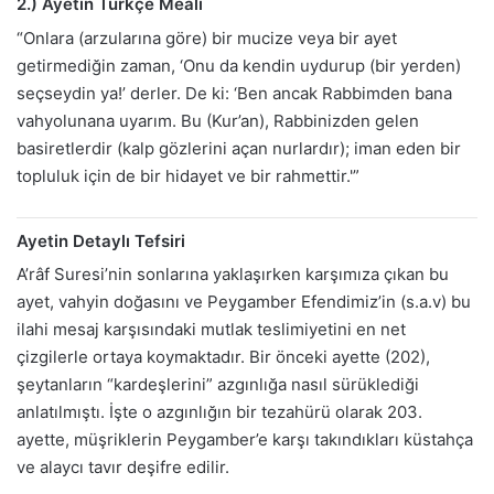
2.) Ayetin Türkçe Meali
“Onlara (arzularına göre) bir mucize veya bir ayet
getirmediğin zaman, ‘Onu da kendin uydurup (bir yerden)
seçseydin ya!’ derler. De ki: ‘Ben ancak Rabbimden bana
vahyolunana uyarım. Bu (Kur’an), Rabbinizden gelen
basiretlerdir (kalp gözlerini açan nurlardır); iman eden bir
topluluk için de bir hidayet ve bir rahmettir.'”
Ayetin Detaylı Tefsiri
A’râf Suresi’nin sonlarına yaklaşırken karşımıza çıkan bu
ayet, vahyin doğasını ve Peygamber Efendimiz’in (s.a.v) bu
ilahi mesaj karşısındaki mutlak teslimiyetini en net
çizgilerle ortaya koymaktadır. Bir önceki ayette (202),
şeytanların “kardeşlerini” azgınlığa nasıl sürüklediği
anlatılmıştı. İşte o azgınlığın bir tezahürü olarak 203.
ayette, müşriklerin Peygamber’e karşı takındıkları küstahça
ve alaycı tavır deşifre edilir.