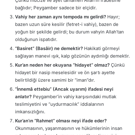
Çünkü mucize ve ayet tamamen Allah’ın iradesine
bağlıdır; Peygamber sadece bir elçidir.
Vahiy her zaman aynı tempoda mı gelirdi?
Hayır;
bazen uzun süre kesilir (fetret-i vahiy), bazen de
yoğun bir şekilde gelirdi; bu durum vahyin Allah’tan
olduğunun ispatıdır.
“Basiret” (Basâir) ne demektir?
Hakikati görmeyi
sağlayan manevi ışık, kalp gözünün aydınlığı demektir.
Kur’an neden her okuyana “hidayet” olmaz?
Çünkü
hidayet bir nasip meselesidir ve ön şartı ayette
belirtildiği üzere samimi bir “iman”dır.
“İnnemâ ettebiu” (Ancak uyarım) ifadesi neyi
anlatır?
Peygamber’in vahiy karşısındaki mutlak
teslimiyetini ve “uydurmacılık” iddialarının
imkansızlığını.
Kur’an’ın “Rahmet” olması neyi ifade eder?
Okunmasının, yaşanmasının ve hükümlerinin insan