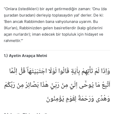
“Onlara (istedikleri) bir ayet getirmediğin zaman: ‘Onu (da
şuradan buradan) derleyip toplasaydın ya!’ derler. De ki:
‘Ben ancak Rabbimden bana vahyolunana uyarım. Bu
(Kur’an), Rabbinizden gelen basiretlerdir (kalp gözlerini
açan nurlardır); iman edecek bir topluluk için hidayet ve
rahmettir.'”
1.) Ayetin Arapça Metni
وَاِذَا لَمْ تَأْتِهِمْ بِاٰيَةٍ قَالُوا لَوْلَا اجْتَبَيْتَهَاۜ قُلْ اِنَّمَٓا
اَتَّبِعُ مَا يُوحٰٓى اِلَيَّ مِنْ رَبّ۪يۚ هٰذَا بَصَٓائِرُ مِنْ رَبِّكُمْ
وَهُدًى وَرَحْمَةٌ لِقَوْمٍ يُؤْمِنُونَ