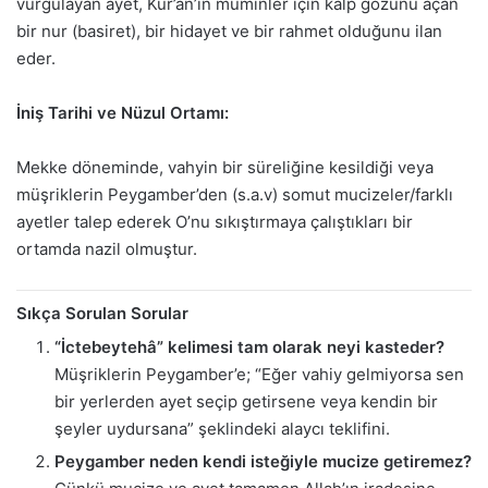
vurgulayan ayet, Kur’an’ın müminler için kalp gözünü açan
bir nur (basiret), bir hidayet ve bir rahmet olduğunu ilan
eder.
İniş Tarihi ve Nüzul Ortamı:
Mekke döneminde, vahyin bir süreliğine kesildiği veya
müşriklerin Peygamber’den (s.a.v) somut mucizeler/farklı
ayetler talep ederek O’nu sıkıştırmaya çalıştıkları bir
ortamda nazil olmuştur.
Sıkça Sorulan Sorular
“İctebeytehâ” kelimesi tam olarak neyi kasteder?
Müşriklerin Peygamber’e; “Eğer vahiy gelmiyorsa sen
bir yerlerden ayet seçip getirsene veya kendin bir
şeyler uydursana” şeklindeki alaycı teklifini.
Peygamber neden kendi isteğiyle mucize getiremez?