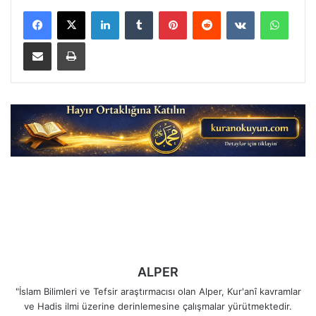
LinkedIn
Tumblr
Pinterest
Reddit
VKontakte
Whats
E-Posta ile paylaş
Yazdır
ALPER
"İslam Bilimleri ve Tefsir araştırmacısı olan Alper, Kur'anî kavramlar
ve Hadis ilmi üzerine derinlemesine çalışmalar yürütmektedir.