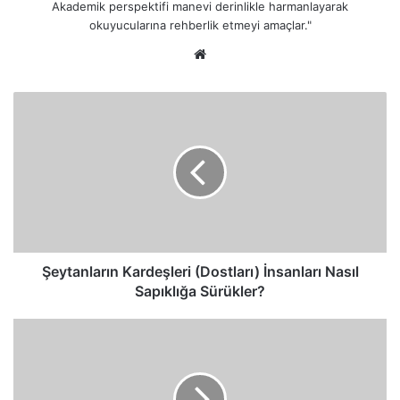
Akademik perspektifi manevi derinlikle harmanlayarak
okuyucularına rehberlik etmeyi amaçlar."
Web
sitesi
Şeytanların
Kardeşleri
(Dostları)
İnsanları
Nasıl
Sapıklığa
Sürükler?
Şeytanların Kardeşleri (Dostları) İnsanları Nasıl
Sapıklığa Sürükler?
Kur'an
Okunurken
Neden
Susup