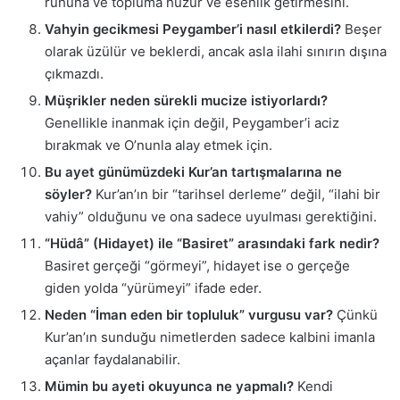
ruhuna ve topluma huzur ve esenlik getirmesini.
Vahyin gecikmesi Peygamber’i nasıl etkilerdi?
Beşer
olarak üzülür ve beklerdi, ancak asla ilahi sınırın dışına
çıkmazdı.
Müşrikler neden sürekli mucize istiyorlardı?
Genellikle inanmak için değil, Peygamber’i aciz
bırakmak ve O’nunla alay etmek için.
Bu ayet günümüzdeki Kur’an tartışmalarına ne
söyler?
Kur’an’ın bir “tarihsel derleme” değil, “ilahi bir
vahiy” olduğunu ve ona sadece uyulması gerektiğini.
“Hüdâ” (Hidayet) ile “Basiret” arasındaki fark nedir?
Basiret gerçeği “görmeyi”, hidayet ise o gerçeğe
giden yolda “yürümeyi” ifade eder.
Neden “İman eden bir topluluk” vurgusu var?
Çünkü
Kur’an’ın sunduğu nimetlerden sadece kalbini imanla
açanlar faydalanabilir.
Mümin bu ayeti okuyunca ne yapmalı?
Kendi