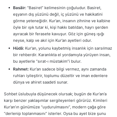
Basâir:
“Basiret” kelimesinin çoğuludur. Basiret,
eşyanın dış yüzünü değil, iç yüzünü ve hakikatini
görme yeteneğidir. Kur’an, insanın zihnine ve kalbine
öyle bir ışık tutar ki, kişi hakkı batıldan, hayrı şerden
ayıracak bir ferasete kavuşur. Göz için güneş ışığı
neyse, kalp ve akıl için Kur’an ayetleri odur.
Hüdâ:
Kur’an, yolunu kaybetmiş insanlık için sarsılmaz
bir rehberdir. Karanlıkta el yordamıyla yürüyen insan,
bu ayetlerle “sırat-ı müstakim”i bulur.
Rahmet:
Kur’an sadece bilgi vermez, aynı zamanda
ruhları iyileştirir, toplumu düzeltir ve iman edenlere
dünya ve ahiret saadeti sunar.
Sohbet üslubuyla düşünecek olursak; bugün de Kur’an’a
karşı benzer yaklaşımlar sergileyenleri görürüz. Kimileri
Kur’an’ın günümüze “uydurulmasını”, modern çağa göre
“derlenip toplanmasını” isterler. Oysa bu ayet bize şunu