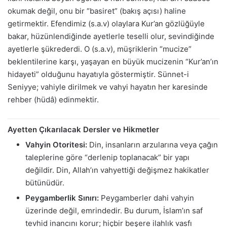
okumak değil, onu bir “basiret” (bakış açısı) haline
getirmektir. Efendimiz (s.a.v) olaylara Kur’an gözlüğüyle
bakar, hüzünlendiğinde ayetlerle teselli olur, sevindiğinde
ayetlerle şükrederdi. O (s.a.v), müşriklerin “mucize”
beklentilerine karşı, yaşayan en büyük mucizenin “Kur’an’ın
hidayeti” olduğunu hayatıyla göstermiştir. Sünnet-i
Seniyye; vahiyle dirilmek ve vahyi hayatın her karesinde
rehber (hüdâ) edinmektir.
Ayetten Çıkarılacak Dersler ve Hikmetler
Vahyin Otoritesi:
Din, insanların arzularına veya çağın
taleplerine göre “derlenip toplanacak” bir yapı
değildir. Din, Allah’ın vahyettiği değişmez hakikatler
bütünüdür.
Peygamberlik Sınırı:
Peygamberler dahi vahyin
üzerinde değil, emrindedir. Bu durum, İslam’ın saf
tevhid inancını korur; hiçbir beşere ilahlık vasfı