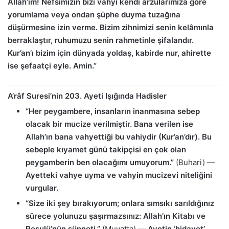
Allah’ım! Nefsimizin bizi vahyi kendi arzularımıza göre
yorumlama veya ondan şüphe duyma tuzağına
düşürmesine izin verme. Bizim zihnimizi senin kelâmınla
berraklaştır, ruhumuzu senin rahmetinle şifalandır.
Kur’an’ı bizim için dünyada yoldaş, kabirde nur, ahirette
ise şefaatçi eyle. Amin.”
A’râf Suresi’nin 203. Ayeti Işığında Hadisler
“Her peygambere, insanların inanmasına sebep
olacak bir mucize verilmiştir. Bana verilen ise
Allah’ın bana vahyettiği bu vahiydir (Kur’an’dır). Bu
sebeple kıyamet günü takipçisi en çok olan
peygamberin ben olacağımı umuyorum.”
(Buhari) —
Ayetteki vahye uyma ve vahyin mucizevi niteliğini
vurgular.
“Size iki şey bırakıyorum; onlara sımsıkı sarıldığınız
sürece yolunuzu şaşırmazsınız: Allah’ın Kitabı ve
Resulü’nün sünneti.”
(Muvatta) —
Ayetin ‘hidayet’