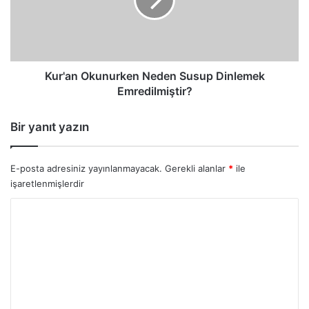
Dinlemek
Emredilmiştir?
Kur'an Okunurken Neden Susup Dinlemek
Emredilmiştir?
Bir yanıt yazın
E-posta adresiniz yayınlanmayacak.
Gerekli alanlar
*
ile
işaretlenmişlerdir
Y
o
r
u
m