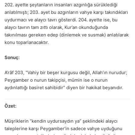
202. ayette şeytanların insanları azgınlığa sürüklediği
anlatılmıştı; 203. ayet bu azgınların vahye karşı takındıkları
uydurmacı ve alaycı tavrı gösterdi. 204. ayette ise, bu
alaycı tavrın tam zıttı olarak, Kur’an okunduğunda
takınılması gereken edep (dinlemek ve susmak) anlatılarak
konu toparlanacaktır.
Sonuç:
A’râf 203, “Vahiy bir beşer kurgusu değil, Allah’ın nurudur;
Peygamber o nurun takipçisi, mümin ise o nurun
aydınlattığı basiret sahibidir” diyen bir hakikat beyanıdır.
Özet:
Müşriklerin “kendin uydursaydın ya” şeklindeki alaycı
taleplerine karşı Peygamber’in sadece vahye uyduğunu