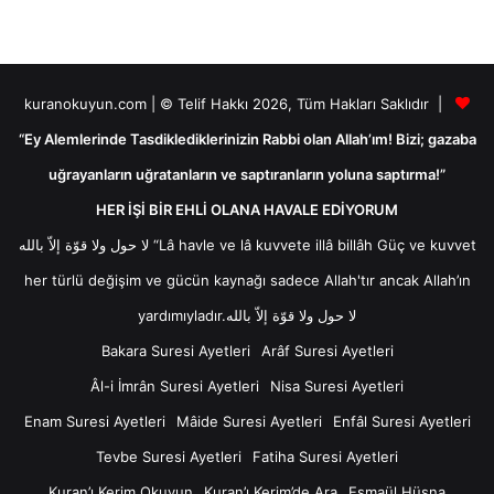
kuranokuyun.com | © Telif Hakkı 2026, Tüm Hakları Saklıdır |
“Ey Alemlerinde Tasdiklediklerinizin Rabbi olan Allah’ım! Bizi; gazaba
uğrayanların uğratanların ve saptıranların yoluna saptırma!”
HER İŞİ BİR EHLİ OLANA HAVALE EDİYORUM
لا حول ولا قوّة إلاّ بالله “Lâ havle ve lâ kuvvete illâ billâh Güç ve kuvvet
her türlü değişim ve gücün kaynağı sadece Allah'tır ancak Allah’ın
yardımıyladır.لا حول ولا قوّة إلاّ بالله
Bakara Suresi Ayetleri
Arâf Suresi Ayetleri
Âl-i İmrân Suresi Ayetleri
Nisa Suresi Ayetleri
Enam Suresi Ayetleri
Mâide Suresi Ayetleri
Enfâl Suresi Ayetleri
Tevbe Suresi Ayetleri
Fatiha Suresi Ayetleri
Kuran’ı Kerim Okuyun
Kuran’ı Kerim’de Ara
Esmaül Hüsna