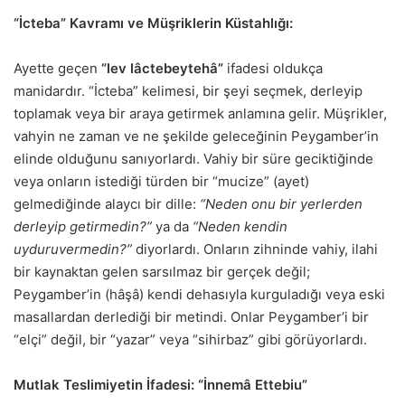
“İcteba” Kavramı ve Müşriklerin Küstahlığı:
Ayette geçen
“lev lâctebeytehâ”
ifadesi oldukça
manidardır. “İcteba” kelimesi, bir şeyi seçmek, derleyip
toplamak veya bir araya getirmek anlamına gelir. Müşrikler,
vahyin ne zaman ve ne şekilde geleceğinin Peygamber’in
elinde olduğunu sanıyorlardı. Vahiy bir süre geciktiğinde
veya onların istediği türden bir “mucize” (ayet)
gelmediğinde alaycı bir dille:
“Neden onu bir yerlerden
derleyip getirmedin?”
ya da
“Neden kendin
uyduruvermedin?”
diyorlardı. Onların zihninde vahiy, ilahi
bir kaynaktan gelen sarsılmaz bir gerçek değil;
Peygamber’in (hâşâ) kendi dehasıyla kurguladığı veya eski
masallardan derlediği bir metindi. Onlar Peygamber’i bir
“elçi” değil, bir “yazar” veya “sihirbaz” gibi görüyorlardı.
Mutlak Teslimiyetin İfadesi: “İnnemâ Ettebiu”