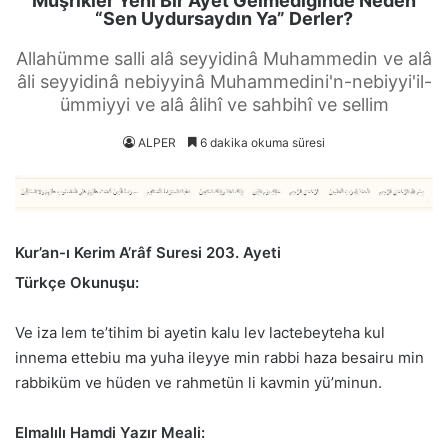
Müşrikler Yeni Bir Ayet Gelmediğinde Neden
“Sen Uydursaydın Ya” Derler?
Allahümme salli alâ seyyidinâ Muhammedin ve alâ
âli seyyidinâ nebiyyinâ Muhammedini'n-nebiyyi'il-
ümmiyyi ve alâ âlihî ve sahbihî ve sellim
ALPER
6 dakika okuma süresi
Kur’an-ı Kerim A’râf Suresi 203. Ayeti
Türkçe Okunuşu:
Ve iza lem te’tihim bi ayetin kalu lev lactebeyteha kul
innema ettebiu ma yuha ileyye min rabbi haza besairu min
rabbiküm ve hüden ve rahmetün li kavmin yü’minun.
Elmalılı Hamdi Yazır Meali: