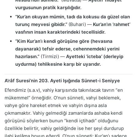
vurgusunun pratik karşılığıdır.
“Kur’an okuyan mümin, tadı da kokusu da güzel olan
turunç meyvesi gibidir.”
(Buhari) —
Kur’an’ın ‘rahmet’
vasfının insan karakterindeki tecellisidir.
“Kim Kur’an’ı kendi görüşüne göre (hevasına
dayanarak) tefsir ederse, cehennemdeki yerini
hazırlasın.”
(Tirmizi) —
Ayetteki ‘icteba’ (derleyip
uydurma) tehlikesine karşı bir uyarıdır.
A’râf Suresi’nin 203. Ayeti Işığında Sünnet-i Seniyye
Efendimiz (s.a.v), vahiy karşısında takınılacak tavrın “en
mükemmel” örneğidir. O’nun sünneti, vahyi beklemek,
vahye göre hareket etmek ve vahyin dışına asla
çıkmamaktır. Vahiy gelmediği zamanlarda ashaba kendi
görüşünü söylerken bunun “kendi içtihadı” olduğunu
özellikle belirtir, vahiy geldiğinde ise her şeyi durdurup
ilahi kelâma boyun eğerdi. O’nun sünneti; Kur’an’ı sadece