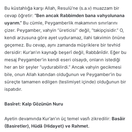
Bu küstahlığa karşı Allah, Resulü’ne (s.a.v) muazzam bir
cevap öğretir:
“Ben ancak Rabbimden bana vahyolunana
uyarım.”
Bu cümle, Peygamberlik makamının sınırlarını
çizer. Peygamber, vahyin “üreticisi” değil, “takipçisidir.” O,
kendi arzusuna göre ayet uyduramaz, ilahi takvimin önüne
geçemez. Bu cevap, aynı zamanda müşriklere bir tevhid
dersidir: Kur’an’ın kaynağı beşerî değil, Rabbânîdir. Eğer bu
mesaj Peygamber’in kendi eseri olsaydı, onların istediği
her an bir şeyler “uydurabilirdi.” Ancak vahyin gecikmesi
bile, onun Allah katından olduğunun ve Peygamber’in bu
süreçte tamamen edilgen (teslimiyet içinde) olduğunun bir
ispatıdır.
Basîret: Kalp Gözünün Nuru
Ayetin devamında Kur’an’ın üç temel vasfı zikredilir:
Basâir
(Basiretler), Hüdâ (Hidayet) ve Rahmet.