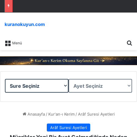
kuranokuyun.com
Ar
Menü
Sure
Ayet
Seçiniz
Seçiniz
Anasayfa
/
Kur'an-ı Kerim
/
Arâf Suresi Ayetleri
Arâf Suresi Ayetleri