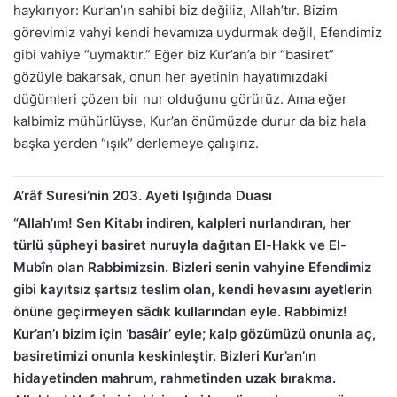
haykırıyor: Kur’an’ın sahibi biz değiliz, Allah’tır. Bizim
görevimiz vahyi kendi hevamıza uydurmak değil, Efendimiz
gibi vahiye “uymaktır.” Eğer biz Kur’an’a bir “basiret”
gözüyle bakarsak, onun her ayetinin hayatımızdaki
düğümleri çözen bir nur olduğunu görürüz. Ama eğer
kalbimiz mühürlüyse, Kur’an önümüzde durur da biz hala
başka yerden “ışık” derlemeye çalışırız.
A’râf Suresi’nin 203. Ayeti Işığında Duası
“Allah’ım! Sen Kitabı indiren, kalpleri nurlandıran, her
türlü şüpheyi basiret nuruyla dağıtan El-Hakk ve El-
Mubîn olan Rabbimizsin. Bizleri senin vahyine Efendimiz
gibi kayıtsız şartsız teslim olan, kendi hevasını ayetlerin
önüne geçirmeyen sâdık kullarından eyle. Rabbimiz!
Kur’an’ı bizim için ‘basâir’ eyle; kalp gözümüzü onunla aç,
basiretimizi onunla keskinleştir. Bizleri Kur’an’ın
hidayetinden mahrum, rahmetinden uzak bırakma.