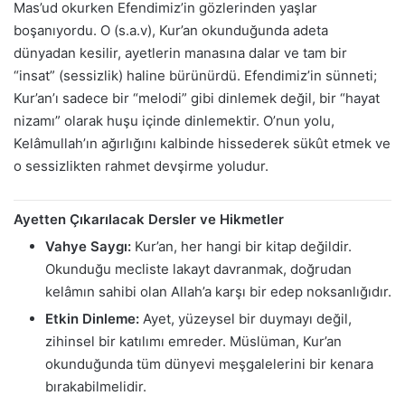
Mas’ud okurken Efendimiz’in gözlerinden yaşlar
boşanıyordu. O (s.a.v), Kur’an okunduğunda adeta
dünyadan kesilir, ayetlerin manasına dalar ve tam bir
“insat” (sessizlik) haline bürünürdü. Efendimiz’in sünneti;
Kur’an’ı sadece bir “melodi” gibi dinlemek değil, bir “hayat
nizamı” olarak huşu içinde dinlemektir. O’nun yolu,
Kelâmullah’ın ağırlığını kalbinde hissederek sükût etmek ve
o sessizlikten rahmet devşirme yoludur.
Ayetten Çıkarılacak Dersler ve Hikmetler
Vahye Saygı:
Kur’an, her hangi bir kitap değildir.
Okunduğu mecliste lakayt davranmak, doğrudan
kelâmın sahibi olan Allah’a karşı bir edep noksanlığıdır.
Etkin Dinleme:
Ayet, yüzeysel bir duymayı değil,
zihinsel bir katılımı emreder. Müslüman, Kur’an
okunduğunda tüm dünyevi meşgalelerini bir kenara
bırakabilmelidir.