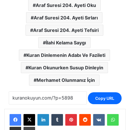
Araf Suresi 204. Ayeti Oku
Araf Suresi 204. Ayeti Sırları
Araf Suresi 204. Ayeti Tefsiri
İlahi Kelama Saygı
Kuran Dinlemenin Adabı Ve Fazileti
Kuran Okunurken Susup Dinleyin
Merhamet Olunmanız İçin
Copy URL
LinkedIn
Tumblr
Pinterest
Reddit
VKontakte
Whats
E-Posta ile paylaş
Yazdır