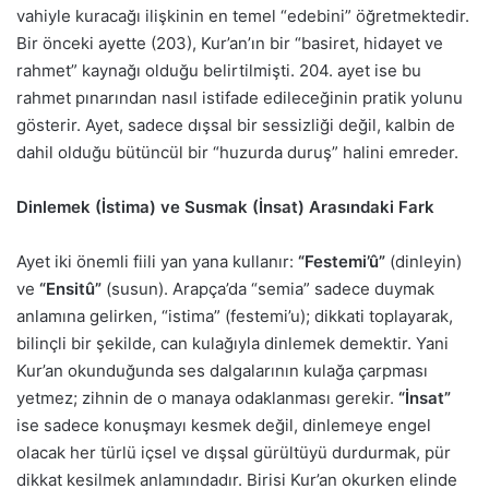
vahiyle kuracağı ilişkinin en temel “edebini” öğretmektedir.
Bir önceki ayette (203), Kur’an’ın bir “basiret, hidayet ve
rahmet” kaynağı olduğu belirtilmişti. 204. ayet ise bu
rahmet pınarından nasıl istifade edileceğinin pratik yolunu
gösterir. Ayet, sadece dışsal bir sessizliği değil, kalbin de
dahil olduğu bütüncül bir “huzurda duruş” halini emreder.
Dinlemek (İstima) ve Susmak (İnsat) Arasındaki Fark
Ayet iki önemli fiili yan yana kullanır:
“Festemi’û”
(dinleyin)
ve
“Ensitû”
(susun). Arapça’da “semia” sadece duymak
anlamına gelirken, “istima” (festemi’u); dikkati toplayarak,
bilinçli bir şekilde, can kulağıyla dinlemek demektir. Yani
Kur’an okunduğunda ses dalgalarının kulağa çarpması
yetmez; zihnin de o manaya odaklanması gerekir.
“İnsat”
ise sadece konuşmayı kesmek değil, dinlemeye engel
olacak her türlü içsel ve dışsal gürültüyü durdurmak, pür
dikkat kesilmek anlamındadır. Birisi Kur’an okurken elinde