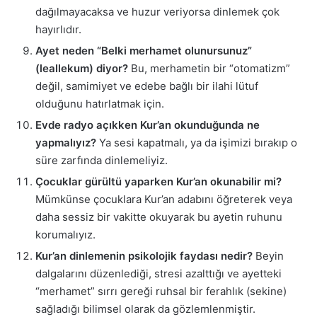
dağılmayacaksa ve huzur veriyorsa dinlemek çok
hayırlıdır.
Ayet neden “Belki merhamet olunursunuz”
(leallekum) diyor?
Bu, merhametin bir “otomatizm”
değil, samimiyet ve edebe bağlı bir ilahi lütuf
olduğunu hatırlatmak için.
Evde radyo açıkken Kur’an okunduğunda ne
yapmalıyız?
Ya sesi kapatmalı, ya da işimizi bırakıp o
süre zarfında dinlemeliyiz.
Çocuklar gürültü yaparken Kur’an okunabilir mi?
Mümkünse çocuklara Kur’an adabını öğreterek veya
daha sessiz bir vakitte okuyarak bu ayetin ruhunu
korumalıyız.
Kur’an dinlemenin psikolojik faydası nedir?
Beyin
dalgalarını düzenlediği, stresi azalttığı ve ayetteki
“merhamet” sırrı gereği ruhsal bir ferahlık (sekine)
sağladığı bilimsel olarak da gözlemlenmiştir.