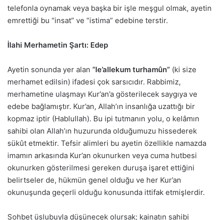
telefonla oynamak veya başka bir işle meşgul olmak, ayetin
emrettiği bu “insat” ve “istima” edebine terstir.
İlahi Merhametin Şartı: Edep
Ayetin sonunda yer alan
“le’allekum turhamûn”
(ki size
merhamet edilsin) ifadesi çok sarsıcıdır. Rabbimiz,
merhametine ulaşmayı Kur’an’a gösterilecek saygıya ve
edebe bağlamıştır. Kur’an, Allah’ın insanlığa uzattığı bir
kopmaz iptir (Hablullah). Bu ipi tutmanın yolu, o kelâmın
sahibi olan Allah’ın huzurunda olduğumuzu hissederek
sükût etmektir. Tefsir alimleri bu ayetin özellikle namazda
imamın arkasında Kur’an okunurken veya cuma hutbesi
okunurken gösterilmesi gereken duruşa işaret ettiğini
belirtseler de, hükmün genel olduğu ve her Kur’an
okunuşunda geçerli olduğu konusunda ittifak etmişlerdir.
Sohbet üslubuyla düşünecek olursak; kainatın sahibi