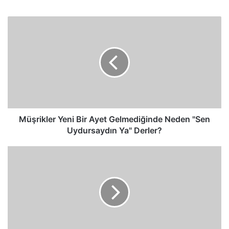
sitesi
Müşrikler
Yeni
Bir
Ayet
Gelmediğinde
Neden
"Sen
Uydursaydın
Ya"
Derler?
Müşrikler Yeni Bir Ayet Gelmediğinde Neden "Sen
Uydursaydın Ya" Derler?
Allah'ı
Sabah
Akşam
İçinden
Yalvararak
ve
Sessizce
Nasıl