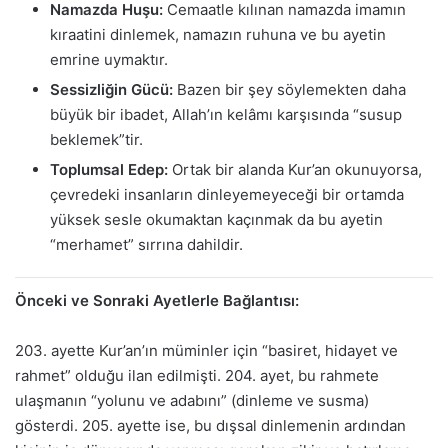
Namazda Huşu:
Cemaatle kılınan namazda imamın
kıraatini dinlemek, namazın ruhuna ve bu ayetin
emrine uymaktır.
Sessizliğin Gücü:
Bazen bir şey söylemekten daha
büyük bir ibadet, Allah’ın kelâmı karşısında “susup
beklemek”tir.
Toplumsal Edep:
Ortak bir alanda Kur’an okunuyorsa,
çevredeki insanların dinleyemeyeceği bir ortamda
yüksek sesle okumaktan kaçınmak da bu ayetin
“merhamet” sırrına dahildir.
Önceki ve Sonraki Ayetlerle Bağlantısı:
203. ayette Kur’an’ın müminler için “basiret, hidayet ve
rahmet” olduğu ilan edilmişti. 204. ayet, bu rahmete
ulaşmanın “yolunu ve adabını” (dinleme ve susma)
gösterdi. 205. ayette ise, bu dışsal dinlemenin ardından