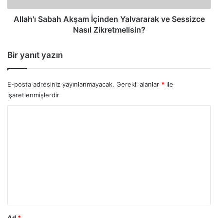
Zikretmelisin?
Allah'ı Sabah Akşam İçinden Yalvararak ve Sessizce
Nasıl Zikretmelisin?
Bir yanıt yazın
E-posta adresiniz yayınlanmayacak.
Gerekli alanlar
*
ile
işaretlenmişlerdir
Y
o
r
u
m
*
Ad
*