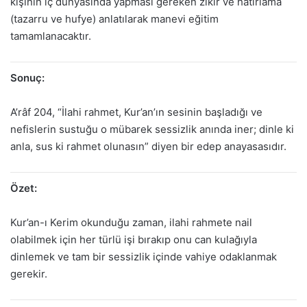
kişinin iç dünyasında yapması gereken zikir ve hatırlama
(tazarru ve hufye) anlatılarak manevi eğitim
tamamlanacaktır.
Sonuç:
A’râf 204, “İlahi rahmet, Kur’an’ın sesinin başladığı ve
nefislerin sustuğu o mübarek sessizlik anında iner; dinle ki
anla, sus ki rahmet olunasın” diyen bir edep anayasasıdır.
Özet:
Kur’an-ı Kerim okunduğu zaman, ilahi rahmete nail
olabilmek için her türlü işi bırakıp onu can kulağıyla
dinlemek ve tam bir sessizlik içinde vahiye odaklanmak
gerekir.