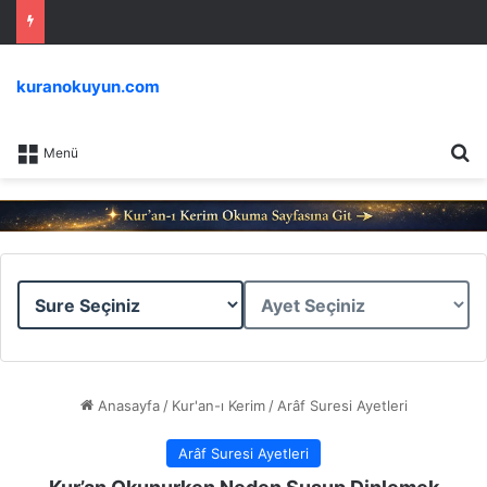
kuranokuyun.com
Ar
Menü
Sure
Ayet
Seçiniz
Seçiniz
Anasayfa
/
Kur'an-ı Kerim
/
Arâf Suresi Ayetleri
Arâf Suresi Ayetleri