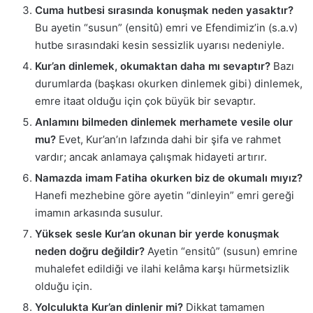
Cuma hutbesi sırasında konuşmak neden yasaktır?
Bu ayetin “susun” (ensitû) emri ve Efendimiz’in (s.a.v)
hutbe sırasındaki kesin sessizlik uyarısı nedeniyle.
Kur’an dinlemek, okumaktan daha mı sevaptır?
Bazı
durumlarda (başkası okurken dinlemek gibi) dinlemek,
emre itaat olduğu için çok büyük bir sevaptır.
Anlamını bilmeden dinlemek merhamete vesile olur
mu?
Evet, Kur’an’ın lafzında dahi bir şifa ve rahmet
vardır; ancak anlamaya çalışmak hidayeti artırır.
Namazda imam Fatiha okurken biz de okumalı mıyız?
Hanefi mezhebine göre ayetin “dinleyin” emri gereği
imamın arkasında susulur.
Yüksek sesle Kur’an okunan bir yerde konuşmak
neden doğru değildir?
Ayetin “ensitû” (susun) emrine
muhalefet edildiği ve ilahi kelâma karşı hürmetsizlik
olduğu için.
Yolculukta Kur’an dinlenir mi?
Dikkat tamamen