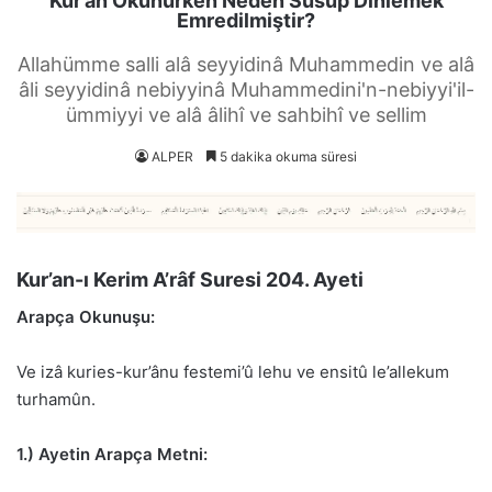
Kur’an Okunurken Neden Susup Dinlemek
Emredilmiştir?
Allahümme salli alâ seyyidinâ Muhammedin ve alâ
âli seyyidinâ nebiyyinâ Muhammedini'n-nebiyyi'il-
ümmiyyi ve alâ âlihî ve sahbihî ve sellim
ALPER
5 dakika okuma süresi
Kur’an-ı Kerim A’râf Suresi 204. Ayeti
Arapça Okunuşu:
Ve izâ kuries-kur’ânu festemi’û lehu ve ensitû le’allekum
turhamûn.
1.) Ayetin Arapça Metni: