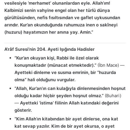
vesilesiyle ‘merhamet’ olunanlardan eyle. Allah’ım!
Kalbimizi senin vahyine engel olan her türlü dünya
gürültüsünden, nefis fısıltısından ve gaflet uykusundan
arındır. Kur’an okunduğunda ruhumuza inen o sakîneyi
(huzuru) hayatımızın her anına yay. Amin.”
A’râf Suresi’nin 204. Ayeti Işığında Hadisler
“Kur’an okuyan kişi, Rabbi ile özel olarak
konuşmaktadır (münacat etmektedir).”
(İbn Mace) —
Ayetteki dinleme ve susma emrinin, bir “huzurda
olma” hali olduğunu vurgular.
“Allah, Kur’an’ın can kulağıyla dinlenmesinden hoşnut
olduğu kadar hiçbir şeyden hoşnut olmaz.”
(Buhari)
—
Ayetteki ‘istima’ fiilinin Allah katındaki değerini
gösterir.
“Kim Allah’ın kitabından bir ayet dinlerse, ona kat
kat sevap yazılır. Kim de bir ayet okursa, o ayet