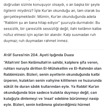
doğrudan sizinle konuşuyor olsaydı, o an başka bir şeyle
ilgilenir miydiniz? İşte Kur’an okunduğu an, tam olarak bu
gerçekleşmektedir. Mümin, Kur’an okunduğunda adeta
“Rabbim şu an bana hitap ediyor” şuuruyla durmalıdır. Bu
sessizlik, bir çaresizlik sessizliği değil, ilahi kelâmın kalbe
nüfuz etmesi için açılan bir alandır. Kalp susmadan ruh
duymaz; ruh duymadan rahmet inmez.
A’râf Suresi’nin 204. Ayeti Işığında Duası
“Allah’ım! Sen Kelâmullah’ın sahibi, kalplere şifa veren,
ruhları nuruyla dirilten El-Mütekellim ve El-Rahmân olan
Rabbimizsin. Bizleri, senin ayetlerin okunduğunda kalbi
ürperen, kulakları senin vahyine kilitlenen ve huzurunda
sükût ile duran sâdık kullarından eyle. Ya Rabbi! Kur’an
okunduğunda bize sadece kulakla duymayı değil, can
kulağıyla dinlemeyi ve ‘insat’ edebine bürünmeyi nasip
eyle. Bizleri, senin kelâmına gösterdiğimiz hürmet