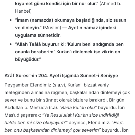
kıyamet günü kendisi için bir nur olur.”
(Ahmed b.
Hanbel)
“İmam (namazda) okumaya başladığında, siz susun
ve dinleyin.”
(Müslim) —
Ayetin namaz içindeki
uygulama sünnetidir.
“Allah Teâlâ buyurur ki: ‘Kulum beni andığında ben
onunla beraberim.’ Kur’an’ı dinlemek ise zikrin en
büyüğüdür.”
A’râf Suresi’nin 204. Ayeti Işığında Sünnet-i Seniyye
Peygamber Efendimiz (s.a.v), Kur’an’ı bizzat vahiy
meleğinden almasına rağmen, başkalarından dinlemeyi çok
sever ve bunu bir sünnet olarak bizlere bırakırdı. Bir gün
Abdullah b. Mes’ud’a (r.a):
“Bana Kur’an oku”
buyurdu. İbn
Mas’ud şaşırarak:
“Ya Resulullah! Kur’an size indirildiği
halde ben mi size okuyayım?”
deyince, Efendimiz:
“Evet,
ben onu başkasından dinlemeyi çok severim”
buyurdu. İbn