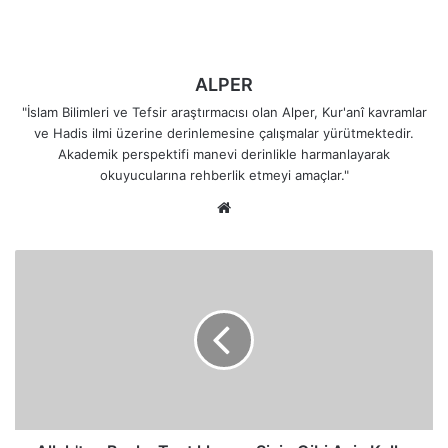
ALPER
"İslam Bilimleri ve Tefsir araştırmacısı olan Alper, Kur'anî kavramlar
ve Hadis ilmi üzerine derinlemesine çalışmalar yürütmektedir.
Akademik perspektifi manevi derinlikle harmanlayarak
okuyucularına rehberlik etmeyi amaçlar."
Web
sitesi
Allah'tan
Başka
Taptıklarınız
Sizin
Gibi
Aciz
Kullar
Değil
Midir?