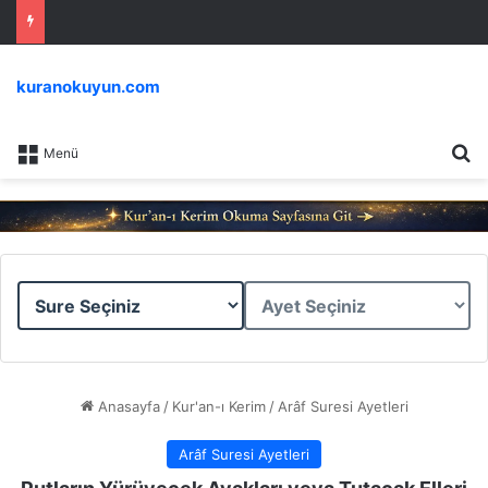
kuranokuyun.com
Ar
Menü
Sure
Ayet
Seçiniz
Seçiniz
Anasayfa
/
Kur'an-ı Kerim
/
Arâf Suresi Ayetleri
Arâf Suresi Ayetleri