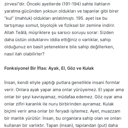
zirvesi”dir. Önceki ayetlerde (191-194) sahte ilahların
yaratma gücünden yoksun oldukları ve tapanlar gibi birer
“kul” (mahluk) oldukları anlatılmıştı. 195. ayet ise bu
tartışmayı somut, biyolojik ve fiziksel bir zemine indirir.
Allah Teâlâ, müşriklere şu sarsıcı soruyu sorar: Sizden
daha üstün olduklarını iddia ettiğiniz o varlıklar, sahip
olduğunuz en basit yeteneklere bile sahip değillerken,
nasıl ilah olabilirler?
Fonksiyonel Bir İflas: Ayak, El, Göz ve Kulak
İnsan, kendi eliyle yaptığı putlara genellikle insani formlar
verir. Onlara ayak yapar ama onlar yürüyemez. El yapar ama
onlar bir şeyi kavrayamaz, müdafaa edemez. Göz oyar ama
onlar zifiri karanlık ile nuru birbirinden ayıramaz. Kulak
biçimi verir ama onlar bir feryadı işitemez. Ayet, muazzam
bir mantık yürütür: İnsan, bu organlara sahip olan ve onları
kullanan bir varlıktır. Tapan (insan), tapılandan (put) daha