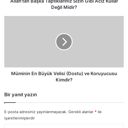
Allah'tan Başka Taptıklarınız Sizin Gibi Aciz Kullar
Değil Midir?
Müminin
En
Büyük
Velisi
(Dostu)
ve
Koruyucusu
Kimdir?
Müminin En Büyük Velisi (Dostu) ve Koruyucusu
Kimdir?
Bir yanıt yazın
E-posta adresiniz yayınlanmayacak.
Gerekli alanlar
*
ile
işaretlenmişlerdir