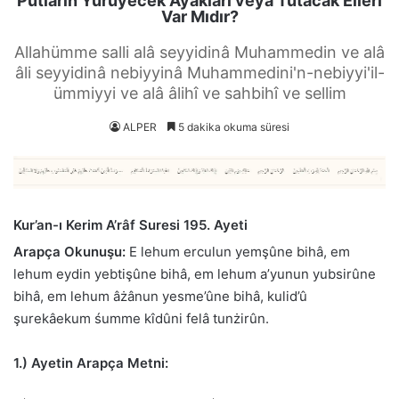
Putların Yürüyecek Ayakları veya Tutacak Elleri
Var Mıdır?
Allahümme salli alâ seyyidinâ Muhammedin ve alâ
âli seyyidinâ nebiyyinâ Muhammedini'n-nebiyyi'il-
ümmiyyi ve alâ âlihî ve sahbihî ve sellim
ALPER
5 dakika okuma süresi
Kur’an-ı Kerim A’râf Suresi 195. Ayeti
Arapça Okunuşu:
E lehum erculun yemşûne bihâ, em
lehum eydin yebtişûne bihâ, em lehum a’yunun yubsirûne
bihâ, em lehum âżânun yesme’ûne bihâ, kulid’û
şurekâekum śumme kîdûni felâ tunżirûn.
1.) Ayetin Arapça Metni: