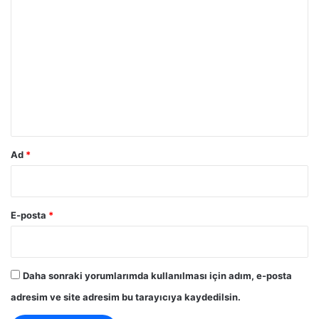
Y
o
r
u
m
*
Ad
*
E-posta
*
Daha sonraki yorumlarımda kullanılması için adım, e-posta
adresim ve site adresim bu tarayıcıya kaydedilsin.