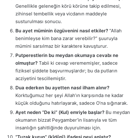
Genellikle geleneğin körü körüne takip edilmesi,
zihinsel tembellik veya vicdanın maddeyle
susturulması sonucu.
Bu ayet müminin özgüvenini nasıl etkiler?
“Allah
benimleyse kim bana zarar verebilir?” şuuruyla
mümini sarsılmaz bir karaktere kavuşturur.
Putperestlerin bu meydan okumaya cevabı ne
olmuştur?
Tabii ki cevap verememişler, sadece
fiziksel şiddete başvurmuşlardır; bu da putların
acziyetini tescillemiştir.
Dua ederken bu ayetten nasıl ilham alınır?
Korktuğumuz her şeyi Allah’ın karşısında ne kadar
küçük olduğunu hatırlayarak, sadece O’na sığınarak.
Ayet neden “De ki” (Kul) emriyle başlar?
Bu meydan
okumanın bizzat Peygamber’in lisanıyla ve tüm
insanlığın şahitliğinde duyurulması için.
“Tuzak kurun” (kîdûnî) ifadesi neyi anlatır?