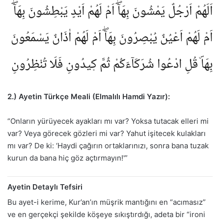
اَلَهُمْ اَرْجُلٌ يَمْشُونَ بِهَآۖ اَمْ لَهُمْ اَيْدٍ يَبْطِشُونَ بِهَآۖ
اَمْ لَهُمْ اَعْيُنٌ يُبْصِرُونَ بِهَآۖ اَمْ لَهُمْ اٰذَانٌ يَسْمَعُونَ
بِهَاۜ قُلِ ادْعُوا شُرَكَآءَكُمْ ثُمَّ ك۪يدُونِ فَلَا تُنْظِرُونِ
2.) Ayetin Türkçe Meali (Elmalılı Hamdi Yazır):
“Onların yürüyecek ayakları mı var? Yoksa tutacak elleri mi
var? Veya görecek gözleri mi var? Yahut işitecek kulakları
mı var? De ki: ‘Haydi çağırın ortaklarınızı, sonra bana tuzak
kurun da bana hiç göz açtırmayın!'”
Ayetin Detaylı Tefsiri
Bu ayet-i kerime, Kur’an’ın müşrik mantığını en “acımasız”
ve en gerçekçi şekilde köşeye sıkıştırdığı, adeta bir “ironi