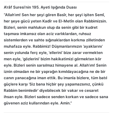
A’râf Suresi’nin 195. Ayeti Işığında Duası
“Allah’ım! Sen her şeyi gören Basîr, her şeyi işiten Semî,
her şeye gücü yeten Kadîr ve El-Metîn olan Rabbimizsin.
Bizleri, senin mahlukun olup da senin gibi bir kudret
taşıması imkansız olan aciz varlıklardan, ruhsuz
sistemlerden ve sahte sığınaklardan korkma zilletinden
muhafaza eyle. Rabbimiz! Düşmanlarımızın ‘ayaklarını’
senin yolunda ferç eyle, ‘ellerini’ bize zarar vermekten
men eyle, ‘gözlerini’ bizim hakikatimizi görmekten kör
eyle. Bizleri senin sarsılmaz himayene al. Allah’ım! Senin
iznin olmadan ne bir yaprağın kımıldayacağına ne de bir
canın yanacağına iman ettik. Bu imanla bizlere, tüm batıl
güçlere karşı ‘Siz bana hiçbir şey yapamazsınız, çünkü
Rabbim benimledir’ diyebilecek bir vakar ve cesaret
ihsan eyle. Bizleri sadece senden korkan ve sadece sana
güvenen aziz kullarından eyle. Amin.”