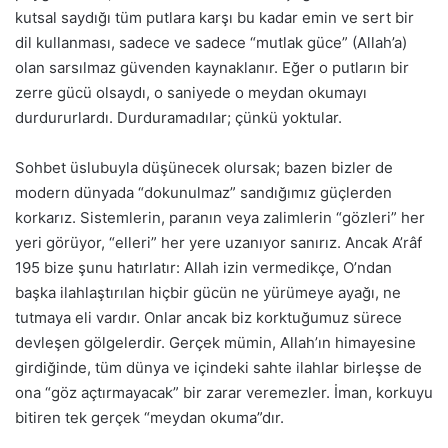
kutsal saydığı tüm putlara karşı bu kadar emin ve sert bir
dil kullanması, sadece ve sadece “mutlak güce” (Allah’a)
olan sarsılmaz güvenden kaynaklanır. Eğer o putların bir
zerre gücü olsaydı, o saniyede o meydan okumayı
durdururlardı. Durduramadılar; çünkü yoktular.
Sohbet üslubuyla düşünecek olursak; bazen bizler de
modern dünyada “dokunulmaz” sandığımız güçlerden
korkarız. Sistemlerin, paranın veya zalimlerin “gözleri” her
yeri görüyor, “elleri” her yere uzanıyor sanırız. Ancak A’râf
195 bize şunu hatırlatır: Allah izin vermedikçe, O’ndan
başka ilahlaştırılan hiçbir gücün ne yürümeye ayağı, ne
tutmaya eli vardır. Onlar ancak biz korktuğumuz sürece
devleşen gölgelerdir. Gerçek mümin, Allah’ın himayesine
girdiğinde, tüm dünya ve içindeki sahte ilahlar birleşse de
ona “göz açtırmayacak” bir zarar veremezler. İman, korkuyu
bitiren tek gerçek “meydan okuma”dır.