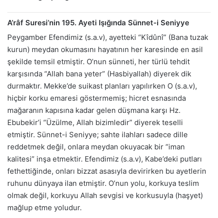
A’râf Suresi’nin 195. Ayeti Işığında Sünnet-i Seniyye
Peygamber Efendimiz (s.a.v), ayetteki “Kîdûnî” (Bana tuzak
kurun) meydan okumasını hayatının her karesinde en asil
şekilde temsil etmiştir. O’nun sünneti, her türlü tehdit
karşısında “Allah bana yeter” (Hasbiyallah) diyerek dik
durmaktır. Mekke’de suikast planları yapılırken O (s.a.v),
hiçbir korku emaresi göstermemiş; hicret esnasında
mağaranın kapısına kadar gelen düşmana karşı Hz.
Ebubekir’i “Üzülme, Allah bizimledir” diyerek teselli
etmiştir. Sünnet-i Seniyye; sahte ilahları sadece dille
reddetmek değil, onlara meydan okuyacak bir “iman
kalitesi” inşa etmektir. Efendimiz (s.a.v), Kabe’deki putları
fethettiğinde, onları bizzat asasıyla devirirken bu ayetlerin
ruhunu dünyaya ilan etmiştir. O’nun yolu, korkuya teslim
olmak değil, korkuyu Allah sevgisi ve korkusuyla (haşyet)
mağlup etme yoludur.