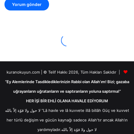
kuranokuyun.com | © Telif Hakkı 2026, Tüm Hakları Saklıdır |
“Ey Alemlerinde Tasdiklediklerinizin Rabbi olan Allah’ım! Bizi; gazaba
uğrayanların uğratanların ve saptıranların yoluna saptırma!”
HER İŞİ BİR EHLİ OLANA HAVALE EDİYORUM
لا حول ولا قوّة إلاّ بالله “Lâ havle ve lâ kuvvete illâ billâh Güç ve kuvvet
her türlü değişim ve gücün kaynağı sadece Allah'tır ancak Allah’ın
yardımıyladır.لا حول ولا قوّة إلاّ بالله