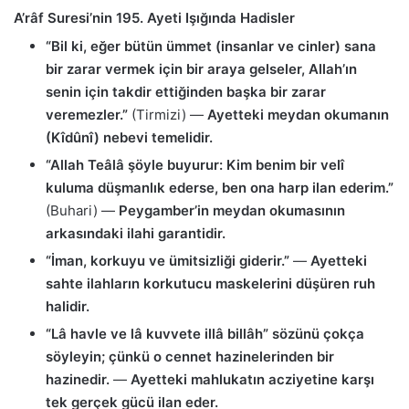
A’râf Suresi’nin 195. Ayeti Işığında Hadisler
“Bil ki, eğer bütün ümmet (insanlar ve cinler) sana
bir zarar vermek için bir araya gelseler, Allah’ın
senin için takdir ettiğinden başka bir zarar
veremezler.”
(Tirmizi) —
Ayetteki meydan okumanın
(Kîdûnî) nebevi temelidir.
“Allah Teâlâ şöyle buyurur: Kim benim bir velî
kuluma düşmanlık ederse, ben ona harp ilan ederim.”
(Buhari) —
Peygamber’in meydan okumasının
arkasındaki ilahi garantidir.
“İman, korkuyu ve ümitsizliği giderir.”
—
Ayetteki
sahte ilahların korkutucu maskelerini düşüren ruh
halidir.
“Lâ havle ve lâ kuvvete illâ billâh” sözünü çokça
söyleyin; çünkü o cennet hazinelerinden bir
hazinedir.
—
Ayetteki mahlukatın acziyetine karşı
tek gerçek gücü ilan eder.