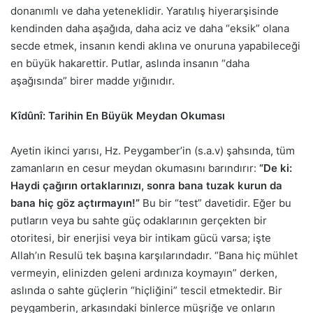
donanımlı ve daha yeteneklidir. Yaratılış hiyerarşisinde
kendinden daha aşağıda, daha aciz ve daha “eksik” olana
secde etmek, insanın kendi aklına ve onuruna yapabileceği
en büyük hakarettir. Putlar, aslında insanın “daha
aşağısında” birer madde yığınıdır.
Kîdûnî: Tarihin En Büyük Meydan Okuması
Ayetin ikinci yarısı, Hz. Peygamber’in (s.a.v) şahsında, tüm
zamanların en cesur meydan okumasını barındırır:
“De ki:
Haydi çağırın ortaklarınızı, sonra bana tuzak kurun da
bana hiç göz açtırmayın!”
Bu bir “test” davetidir. Eğer bu
putların veya bu sahte güç odaklarının gerçekten bir
otoritesi, bir enerjisi veya bir intikam gücü varsa; işte
Allah’ın Resulü tek başına karşılarındadır. “Bana hiç mühlet
vermeyin, elinizden geleni ardınıza koymayın” derken,
aslında o sahte güçlerin “hiçliğini” tescil etmektedir. Bir
peygamberin, arkasındaki binlerce müşriğe ve onların