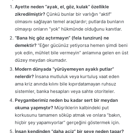
Ayette neden “ayak, el, göz, kulak” özellikle
zikredilmiştir?
Çünkü bunlar bir varlığın “aktif”
olmasını sağlayan temel araçlardır; putlarda bunların
olmayışı onların “yok” hükmünde olduğunu kanıtlar.
“Bana hiç göz açtırmayın” (fela tunzirun) ne
demektir?
“Eğer gücünüz yetiyorsa hemen şimdi beni
yok edin, mühlet bile vermeyin” anlamına gelen en üst
düzey meydan okumadır.
Modern dünyada “yürüyemeyen ayaklı putlar”
nelerdir?
İnsana mutluluk veya kurtuluş vaat eden
ama kriz anında kılını bile kıpırdatamayan ruhsuz
sistemler, banka hesapları veya sahte otoriteler.
Peygamberimiz neden bu kadar sert bir meydan
okuma yapmıştır?
Müşriklerin kalbindeki put
korkusunu tamamen söküp atmak ve onlara “bakın,
hiçbir şey yapamıyorlar” gerçeğini göstermek için.
İnsan kendinden “daha aciz” bir şeye neden tapar?