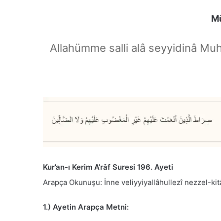
Mü
Allahümme salli alâ seyyidinâ Mu
Kur’an-ı Kerim A’râf Suresi 196. Ayeti
Arapça Okunuşu: İnne veliyyiyallâhullezî nezzel-kit
1.) Ayetin Arapça Metni: