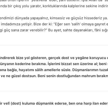
nda bir çıkış yolu yaratır, korktuklarında kalplerine sekine indirir
ndimizi dünyada yapayalnız, kimsesiz ve güçsüz hissederiz ya… 
a imdadımıza yetişir. Bize der ki: “Eğer sen ‘salih’ olmaya gayret
angi güç sana zarar verebilir?” Bu ayet, sahte dayanakları, fâni s
ı indirerek bize yol gösteren, gerçek dost ve yegâne koruyucu 
 dünyanın kederine bırakma. İşlerimi bizzat sen üzerine al; be
tabına bağla, hayatımı sâlih amellerle süsle. Düşmanlarımın tuz
cı ve ne güzel dostsun. Beni senin dostluğundan mahrum bıra
ir velî (dost) kuluma düşmanlık ederse, ben ona harp ilan eder