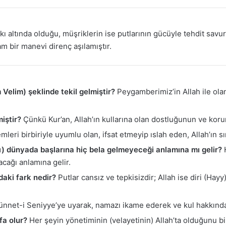
ltında olduğu, müşriklerin ise putlarının gücüyle tehdit savurd
am bir manevi direnç aşılamıştır.
 Velim) şeklinde tekil gelmiştir?
Peygamberimiz’in Allah ile ola
miştir?
Çünkü Kur’an, Allah’ın kullarına olan dostluğunun ve kor
mleri birbiriyle uyumlu olan, ifsat etmeyip ıslah eden, Allah’ın 
sı) dünyada başlarına hiç bela gelmeyeceği anlamına mı gelir?
H
acağı anlamına gelir.
ndaki fark nedir?
Putlar cansız ve tepkisizdir; Allah ise diri (Hayy)
nnet-i Seniyye’ye uyarak, namazı ikame ederek ve kul hakkından
fa olur?
Her şeyin yönetiminin (velayetinin) Allah’ta olduğunu bi