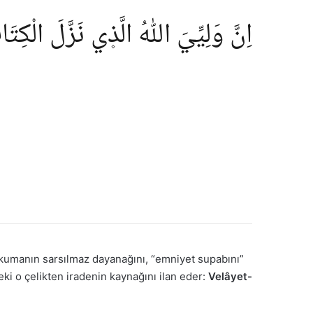
اِنَّ وَلِيِّيَ اللّٰهُ الَّذ۪ي نَزَّلَ الْكِ
okumanın sarsılmaz dayanağını, “emniyet supabını”
eki o çelikten iradenin kaynağını ilan eder:
Velâyet-