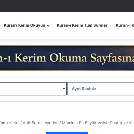
Kuran’ı Kerim Okuyun
Kuran-ı Kerim Tüm Sureler
Kur’an-ı 
'an-ı Kerim
/
Arâf Suresi Ayetleri
/
Müminin En Büyük Velisi (Dostu) ve K