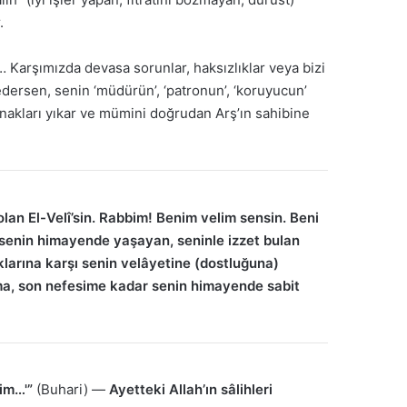
.
Karşımızda devasa sorunlar, haksızlıklar veya bizi
 edersen, senin ‘müdürün’, ‘patronun’, ‘koruyucun’
ığınakları yıkar ve mümini doğrudan Arş’ın sahibine
olan El-Velî’sin. Rabbim! Benim velim sensin. Beni
ni senin himayende yaşayan, seninle izzet bulan
aklarına karşı senin velâyetine (dostluğuna)
kma, son nefesime kadar senin himayende sabit
im…'”
(Buhari) —
Ayetteki Allah’ın sâlihleri