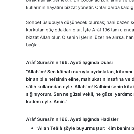
kullarının hayatını bizzat yönetir. Onlar darda kaldığı
Sohbet üslubuyla düşünecek olursak; hani bazen ke
korkutan güç odakları olur. İşte A’râf 196 tam o and
bizzat Allah olur. O senin işlerini üzerine alırsa, h
bağlar.
A’râf Suresi’nin 196. Ayeti Işığında Duası
“Allah’ım! Sen kâinatı nuruyla aydınlatan, kitabın
bir an bile nefsimin eline, mahlukatın insafına ve
sâlih kullarından eyle. Allah’ım! Kalbimi senin ki
sığınıyorum. Sen ne güzel vekil, ne güzel yardım
kadem eyle. Amin.”
A’râf Suresi’nin 196. Ayeti Işığında Hadisler
“Allah Teâlâ şöyle buyurmuştur: ‘Kim benim b