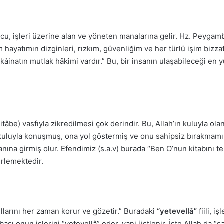
cu, işleri üzerine alan ve yöneten manalarına gelir. Hz. Peygamb
ayatımın dizginleri, rızkım, güvenliğim ve her türlü işim bizzat 
kâinatın mutlak hâkimi vardır.” Bu, bir insanın ulaşabileceği en
âbe) vasfıyla zikredilmesi çok derindir. Bu, Allah’ın kuluyla olan 
kuluyla konuşmuş, ona yol göstermiş ve onu sahipsiz bırakmamışt
kanına girmiş olur. Efendimiz (s.a.v) burada “Ben O’nun kitabını 
ürlemektedir.
kullarını her zaman korur ve gözetir.” Buradaki
“yetevellâ”
fiili, i
ı onun işlerini “yetevellâ” eder, yani üstlenir. İşte Allah da “sal