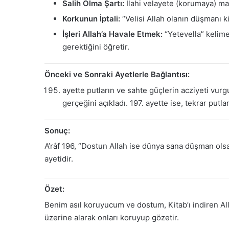
Salih Olma Şartı:
İlahi velayete (korumaya) mazh
Korkunun İptali:
“Velisi Allah olanın düşmanı k
İşleri Allah’a Havale Etmek:
“Yetevella” kelimes
gerektiğini öğretir.
Önceki ve Sonraki Ayetlerle Bağlantısı:
ayette putların ve sahte güçlerin acziyeti vu
gerçeğini açıkladı. 197. ayette ise, tekrar pu
Sonuç:
A’râf 196, “Dostun Allah ise dünya sana düşman olsa
ayetidir.
Özet:
Benim asıl koruyucum ve dostum, Kitab’ı indiren Allah
üzerine alarak onları koruyup gözetir.