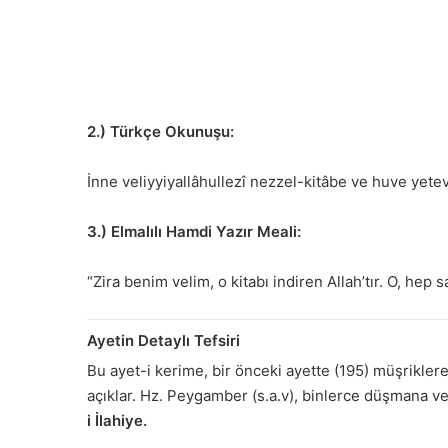
2.) Türkçe Okunuşu:
İnne veliyyiyallâhullezî nezzel-kitâbe ve huve yetev
3.) Elmalılı Hamdi Yazır Meali:
“Zira benim velim, o kitabı indiren Allah’tır. O, hep s
Ayetin Detaylı Tefsiri
Bu ayet-i kerime, bir önceki ayette (195) müşrikle
açıklar. Hz. Peygamber (s.a.v), binlerce düşmana ve 
i İlahiye.