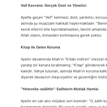
Velî Kavramı: Gerçek Dost ve Yönetici
Ayette geçen “Velî” kelimesi; dost, yardımcı, koruyu
aslında şu muazzam hakikati haykırmaktadır: “Benim h
kendi ellerini bile kıpırdatamazken, benim arkamda 
Allah olanın, kimseden korkmasına gerek yoktur.
Kitap ile Gelen Koruma
Ayetin devamında Allah’ın “Kitabı indiren” (nezzel-kit
yaratıp bir kenara bırakmamış; “Kitap” göndererek 
kaledir. Vahye tutunan, aslında Allah’ın koruma kal
diyerek davasının meşruiyetini ve güvenliğini müh
“Yetevella-ssâlihîn”: Salihlerin Mutlak Hamisi
Ayetin en can alıcı müjdesi son kısmıdır: “O, salih 
bırakmamak demektir. Bir çocuk acizdir, anne ve babas