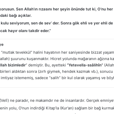
 korusun. Sen Allah’ın rızasını her şeyin önünde tut ki, O’nu he
ndaki bağı açıklar.
an kulu seviyorum, sen de sev’ der. Sonra gök ehli ve yer ehli d
ncak hayır olanı takdir eder.”
ye
 “mutlak tevekkül” halini hayatının her saniyesinde bizzat yaşamı
yallah) şuurunu kuşanmaktır. Hicret yolunda mağaranın ağzına 
llah bizimledir
” demiştir. Bu, ayetteki
“Yetevella-ssâlihîn”
(Allah
birleri aldıktan sonra (zırh giymek, hendek kazmak vb.), sonucu 
r imtiyaz istememiş, sadece “salih” bir kul olarak yaşamış ve bö
elî) ne paradır, ne makamdır ne de insanlardır. Gerçek emniyet
enin yolu, O’nun indirdiği Kitap’la (Kur’an) sağlam bir bağ kurma