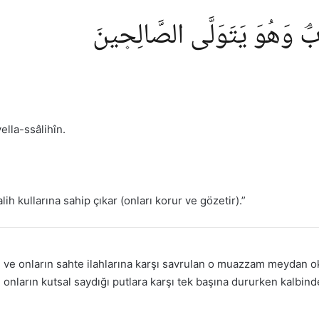
تَابَۘ وَهُوَ يَتَوَلَّى الصَّالِح۪ينَ
ella-ssâlihîn.
alih kullarına sahip çıkar (onları korur ve gözetir).”
re ve onların sahte ilahlarına karşı savrulan o muazzam meydan 
onların kutsal saydığı putlara karşı tek başına dururken kalbind