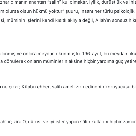
ar olmanın anahtarı “salih” kul olmaktır. İyilik, dürüstlük ve ihlas
im olursa olsun hükmü yoktur” şuuru, insanı her türlü psikolojik
i, müminin işlerini kendi kısıtlı aklıyla değil, Allah’ın sonsuz h
rgulanmış ve onlara meydan okunmuştu. 196. ayet, bu meydan oku
tlara dönülerek onların müminlerin aksine hiçbir yardıma güç yeti
 ne çıkar; Kitabı rehber, salih ameli zırh edinenin koruyucusu bi
’tır; zira O, dürüst ve iyi işler yapan sâlih kullarını hiçbir zama