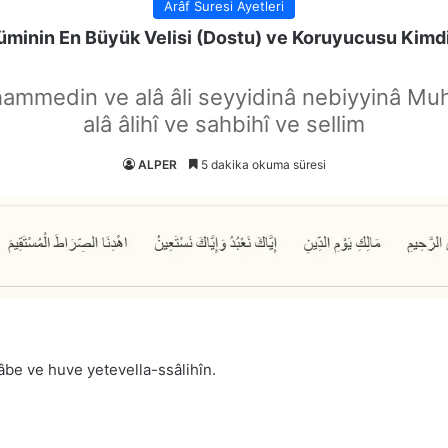
Arâf Suresi Ayetleri
minin En Büyük Velisi (Dostu) ve Koruyucusu Kimd
hammedin ve alâ âli seyyidinâ nebiyyinâ Mu
alâ âlihî ve sahbihî ve sellim
ALPER
5 dakika okuma süresi
âbe ve huve yetevella-ssâlihîn.