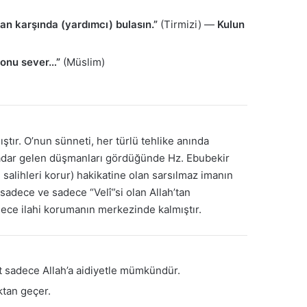
r an karşında (yardımcı) bulasın.”
(Tirmizi) —
Kulun
e onu sever…”
(Müslim)
ştır. O’nun sünneti, her türlü tehlike anında
kadar gelen düşmanları gördüğünde Hz. Ebubekir
 salihleri korur) hakikatine olan sarsılmaz imanın
sadece ve sadece “Velî”si olan Allah’tan
ylece ilahi korumanın merkezinde kalmıştır.
 sadece Allah’a aidiyetle mümkündür.
ktan geçer.