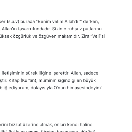
er (s.a.v) burada “Benim velim Allah’tır” derken,
Allah’ın tasarrufundadır. Sizin o ruhsuz putlarınız
 yüksek özgürlük ve özgüven makamıdır. Zira “Velî”si
iletişiminin sürekliliğine işarettir. Allah, sadece
ır. Kitap (Kur’an), müminin sığındığı en büyük
tebliğ ediyorum, dolayısıyla O’nun himayesindeyim”
şlerini bizzat üzerine almak, onları kendi haline
ih” (iyi işler yapan, fıtratını bozmayan, dürüst)