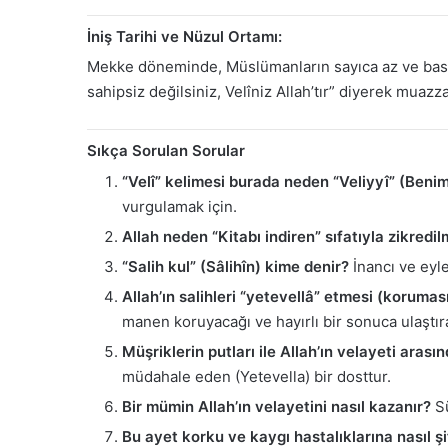
İniş Tarihi ve Nüzul Ortamı:
Mekke döneminde, Müslümanların sayıca az ve baskı a
sahipsiz değilsiniz, Velîniz Allah’tır” diyerek muazz
Sıkça Sorulan Sorular
“Velî” kelimesi burada neden “Veliyyî” (Benim
vurgulamak için.
Allah neden “Kitabı indiren” sıfatıyla zikredil
“Salih kul” (Sâlihîn) kime denir?
İnancı ve eyle
Allah’ın salihleri “yetevellâ” etmesi (koruma
manen koruyacağı ve hayırlı bir sonuca ulaştır
Müşriklerin putları ile Allah’ın velayeti arası
müdahale eden (Yetevella) bir dosttur.
Bir mümin Allah’ın velayetini nasıl kazanır?
Sü
Bu ayet korku ve kaygı hastalıklarına nasıl şi