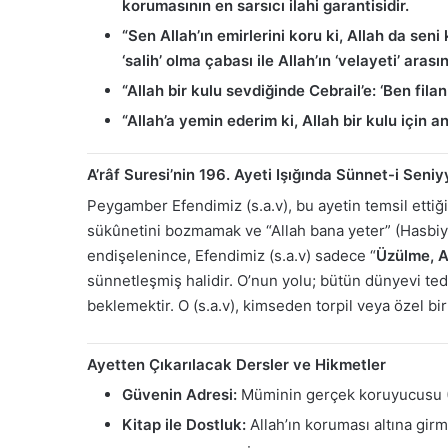
korumasının en sarsıcı ilahi garantisidir.
“Sen Allah’ın emirlerini koru ki, Allah da seni
‘salih’ olma çabası ile Allah’ın ‘velayeti’ arası
“Allah bir kulu sevdiğinde Cebrail’e: ‘Ben fil
“Allah’a yemin ederim ki, Allah bir kulu için a
A’râf Suresi’nin 196. Ayeti Işığında Sünnet-i Seniy
Peygamber Efendimiz (s.a.v), bu ayetin temsil ettiği
sükûnetini bozmamak ve “Allah bana yeter” (Hasbi
endişelenince, Efendimiz (s.a.v) sadece “
Üzülme, A
sünnetleşmiş halidir. O’nun yolu; bütün dünyevi ted
beklemektir. O (s.a.v), kimseden torpil veya özel bi
Ayetten Çıkarılacak Dersler ve Hikmetler
Güvenin Adresi:
Müminin gerçek koruyucusu (V
Kitap ile Dostluk:
Allah’ın koruması altına girm