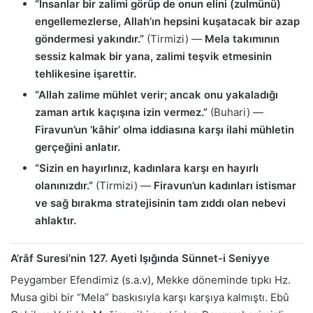
“İnsanlar bir zalimi görüp de onun elini (zulmünü)
engellemezlerse, Allah’ın hepsini kuşatacak bir azap
göndermesi yakındır.”
(Tirmizi) —
Mela takımının
sessiz kalmak bir yana, zalimi teşvik etmesinin
tehlikesine işarettir.
“Allah zalime mühlet verir; ancak onu yakaladığı
zaman artık kaçışına izin vermez.”
(Buhari) —
Firavun’un ‘kâhir’ olma iddiasına karşı ilahi mühletin
gerçeğini anlatır.
“Sizin en hayırlınız, kadınlara karşı en hayırlı
olanınızdır.”
(Tirmizi) —
Firavun’un kadınları istismar
ve sağ bırakma stratejisinin tam zıddı olan nebevi
ahlaktır.
A’râf Suresi’nin 127. Ayeti Işığında Sünnet-i Seniyye
Peygamber Efendimiz (s.a.v), Mekke döneminde tıpkı Hz.
Musa gibi bir “Mela” baskısıyla karşı karşıya kalmıştı. Ebû