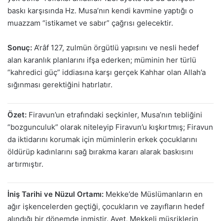
baskı karşısında Hz. Musa’nın kendi kavmine yaptığı o
muazzam “istikamet ve sabır” çağrısı gelecektir.
Sonuç:
A’râf 127, zulmün örgütlü yapısını ve nesli hedef
alan karanlık planlarını ifşa ederken; müminin her türlü
“kahredici güç” iddiasına karşı gerçek Kahhar olan Allah’a
sığınması gerektiğini hatırlatır.
Özet:
Firavun’un etrafındaki seçkinler, Musa’nın tebliğini
“bozgunculuk” olarak niteleyip Firavun’u kışkırtmış; Firavun
da iktidarını korumak için müminlerin erkek çocuklarını
öldürüp kadınlarını sağ bırakma kararı alarak baskısını
artırmıştır.
İniş Tarihi ve Nüzul Ortamı:
Mekke’de Müslümanların en
ağır işkencelerden geçtiği, çocukların ve zayıfların hedef
alındığı bir dönemde inmiştir. Ayet, Mekkeli müşriklerin