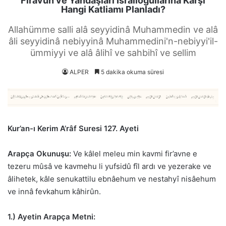
Firavun ve Yandaşları İsrailoğullarına Karşı
Hangi Katliamı Planladı?
Allahümme salli alâ seyyidinâ Muhammedin ve alâ
âli seyyidinâ nebiyyinâ Muhammedini'n-nebiyyi'il-
ümmiyyi ve alâ âlihî ve sahbihî ve sellim
ALPER
5 dakika okuma süresi
Kur’an-ı Kerim A’râf Suresi 127. Ayeti
Arapça Okunuşu:
Ve kâlel meleu min kavmi fir’avne e
tezeru mûsâ ve kavmehu li yufsidû fîl ardı ve yezerake ve
âlihetek, kâle senukattilu ebnâehum ve nestahyî nisâehum
ve innâ fevkahum kâhirûn.
1.) Ayetin Arapça Metni: