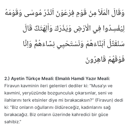
وَقَالَ الْمَلَاُ مِنْ قَوْمِ فِرْعَوْنَ اَتَذَرُ مُوسٰى وَقَوْمَهُ
لِيُفْسِدُوا فِي الْاَرْضِ وَيَذَرَكَ وَاٰلِهَتَكَۜ قَالَ
سَنُقَتِّلُ اَبْنَٓاءَهُمْ وَنَسْتَحْي۪ي نِسَٓاءَهُمْۚ وَاِنَّا
فَوْقَهُمْ قَاهِرُونَ
2.) Ayetin Türkçe Meali:
Elmalılı Hamdi Yazır Meali:
Firavun kavminin ileri gelenleri dediler ki: “Musa’yı ve
kavmini, yeryüzünde bozgunculuk çıkarsınlar, seni ve
ilahlarını terk etsinler diye mi bırakacaksın?” (Firavun) dedi
ki: “Biz onların oğullarını öldüreceğiz, kadınlarını sağ
bırakacağız. Biz onların üzerinde kahredici bir güce
sahibiz.”