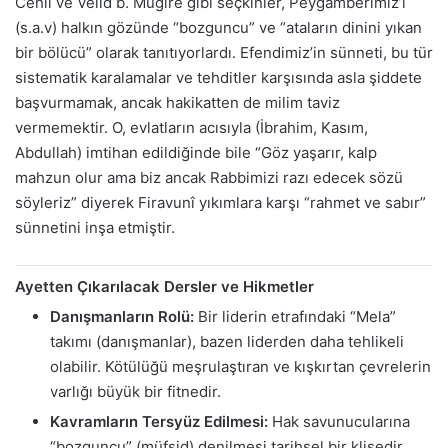
Cehil ve Velid b. Muğire gibi seçkinler, Peygamberimiz’i
(s.a.v) halkın gözünde “bozguncu” ve “ataların dinini yıkan
bir bölücü” olarak tanıtıyorlardı. Efendimiz’in sünneti, bu tür
sistematik karalamalar ve tehditler karşısında asla şiddete
başvurmamak, ancak hakikatten de milim taviz
vermemektir. O, evlatların acısıyla (İbrahim, Kasım,
Abdullah) imtihan edildiğinde bile “Göz yaşarır, kalp
mahzun olur ama biz ancak Rabbimizi razı edecek sözü
söyleriz” diyerek Firavunî yıkımlara karşı “rahmet ve sabır”
sünnetini inşa etmiştir.
Ayetten Çıkarılacak Dersler ve Hikmetler
Danışmanların Rolü:
Bir liderin etrafındaki “Mela”
takımı (danışmanlar), bazen liderden daha tehlikeli
olabilir. Kötülüğü meşrulaştıran ve kışkırtan çevrelerin
varlığı büyük bir fitnedir.
Kavramların Tersyüz Edilmesi:
Hak savunucularına
“bozguncu” (müfsid) denilmesi tarihsel bir klişedir.