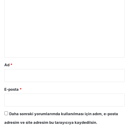
Y
o
r
u
m
*
Ad
*
E-posta
*
Daha sonraki yorumlarımda kullanılması için adım, e-posta
adresim ve site adresim bu tarayıcıya kaydedilsin.