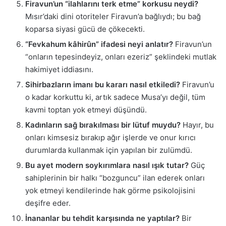
Firavun’un “ilahlarını terk etme” korkusu neydi?
Mısır’daki dini otoriteler Firavun’a bağlıydı; bu bağ
koparsa siyasi gücü de çökecekti.
“Fevkahum kâhirûn” ifadesi neyi anlatır?
Firavun’un
“onların tepesindeyiz, onları ezeriz” şeklindeki mutlak
hakimiyet iddiasını.
Sihirbazların imanı bu kararı nasıl etkiledi?
Firavun’u
o kadar korkuttu ki, artık sadece Musa’yı değil, tüm
kavmi toptan yok etmeyi düşündü.
Kadınların sağ bırakılması bir lütuf muydu?
Hayır, bu
onları kimsesiz bırakıp ağır işlerde ve onur kırıcı
durumlarda kullanmak için yapılan bir zulümdü.
Bu ayet modern soykırımlara nasıl ışık tutar?
Güç
sahiplerinin bir halkı “bozguncu” ilan ederek onları
yok etmeyi kendilerinde hak görme psikolojisini
deşifre eder.
İnananlar bu tehdit karşısında ne yaptılar?
Bir