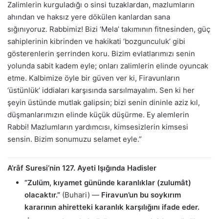
Zalimlerin kurguladığı o sinsi tuzaklardan, mazlumların
ahından ve haksız yere dökülen kanlardan sana
sığınıyoruz. Rabbimiz! Bizi ‘Mela’ takımının fitnesinden, güç
sahiplerinin kibrinden ve hakikati ‘bozgunculuk’ gibi
gösterenlerin şerrinden koru. Bizim evlatlarımızı senin
yolunda sabit kadem eyle; onları zalimlerin elinde oyuncak
etme. Kalbimize öyle bir güven ver ki, Firavunların
‘üstünlük’ iddiaları karşısında sarsılmayalım. Sen ki her
şeyin üstünde mutlak galipsin; bizi senin dininle aziz kıl,
düşmanlarımızın elinde küçük düşürme. Ey alemlerin
Rabbi! Mazlumların yardımcısı, kimsesizlerin kimsesi
sensin. Bizim sonumuzu selamet eyle.”
A’râf Suresi’nin 127. Ayeti Işığında Hadisler
“Zulüm, kıyamet gününde karanlıklar (zulumât)
olacaktır.”
(Buhari) —
Firavun’un bu soykırım
kararının ahiretteki karanlık karşılığını ifade eder.