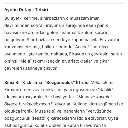
Ayetin Detaylı Tefsiri
Bu ayet-i kerime, sihirbazların o muazzam iman
devriminden sonra Firavun’un sarayında esen panik
havasını ve ardından gelen sistematik zulüm kararını
belgeliyor. Sihirbazların secdeye kapanmasıyla Firavun’un
karizması çizilmiş, halkın zihninde “Acaba?” soruları
uyanmıştır. İşte tam bu noktada, Firavun’un çevresini saran
o sinsi “Mela” takımı (seçkinler, aristokratlar ve çıkar
çevreleri) sahneye çıkıyor.
Sinsi Bir Kışkırtma: “Bozgunculuk” İftirası
Mela takımı,
Firavun’un en zayıf noktasını, yani egosunu ve “ilahlık”
iddiasını kaşıyarak söze başlıyorlar:
“Musa ve kavmini
öylece bırakacak mısın?”
diyorlar. Kullandıkları argüman ise
oldukça ironik: Musa (a.s) ve inananların “yeryüzünde
bozgunculuk (fesat)” çıkaracaklarını iddia ediyorlar. Oysa
asıl bozguncu, kölelik düzenini kuran Firavun’un ta