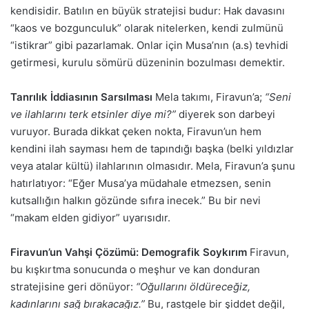
kendisidir. Batılın en büyük stratejisi budur: Hak davasını
“kaos ve bozgunculuk” olarak nitelerken, kendi zulmünü
“istikrar” gibi pazarlamak. Onlar için Musa’nın (a.s) tevhidi
getirmesi, kurulu sömürü düzeninin bozulması demektir.
Tanrılık İddiasının Sarsılması
Mela takımı, Firavun’a;
“Seni
ve ilahlarını terk etsinler diye mi?”
diyerek son darbeyi
vuruyor. Burada dikkat çeken nokta, Firavun’un hem
kendini ilah sayması hem de tapındığı başka (belki yıldızlar
veya atalar kültü) ilahlarının olmasıdır. Mela, Firavun’a şunu
hatırlatıyor: “Eğer Musa’ya müdahale etmezsen, senin
kutsallığın halkın gözünde sıfıra inecek.” Bu bir nevi
“makam elden gidiyor” uyarısıdır.
Firavun’un Vahşi Çözümü: Demografik Soykırım
Firavun,
bu kışkırtma sonucunda o meşhur ve kan donduran
stratejisine geri dönüyor:
“Oğullarını öldüreceğiz,
kadınlarını sağ bırakacağız.”
Bu, rastgele bir şiddet değil,