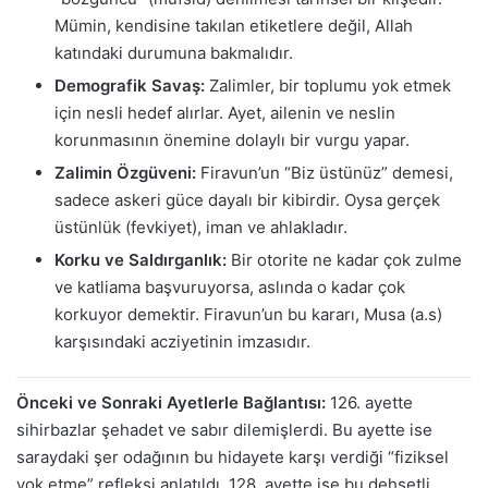
Mümin, kendisine takılan etiketlere değil, Allah
katındaki durumuna bakmalıdır.
Demografik Savaş:
Zalimler, bir toplumu yok etmek
için nesli hedef alırlar. Ayet, ailenin ve neslin
korunmasının önemine dolaylı bir vurgu yapar.
Zalimin Özgüveni:
Firavun’un “Biz üstünüz” demesi,
sadece askeri güce dayalı bir kibirdir. Oysa gerçek
üstünlük (fevkiyet), iman ve ahlakladır.
Korku ve Saldırganlık:
Bir otorite ne kadar çok zulme
ve katliama başvuruyorsa, aslında o kadar çok
korkuyor demektir. Firavun’un bu kararı, Musa (a.s)
karşısındaki acziyetinin imzasıdır.
Önceki ve Sonraki Ayetlerle Bağlantısı:
126. ayette
sihirbazlar şehadet ve sabır dilemişlerdi. Bu ayette ise
saraydaki şer odağının bu hidayete karşı verdiği “fiziksel
yok etme” refleksi anlatıldı. 128. ayette ise bu dehşetli