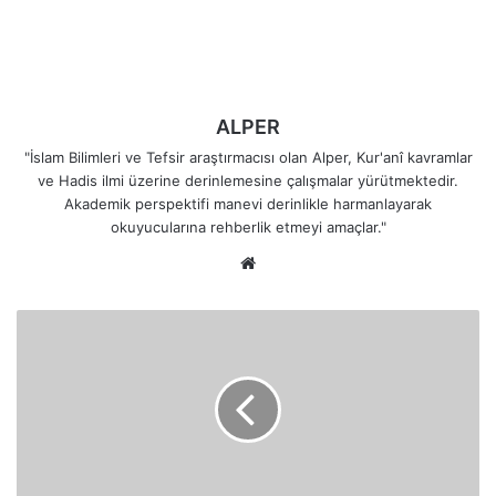
ALPER
"İslam Bilimleri ve Tefsir araştırmacısı olan Alper, Kur'anî kavramlar
ve Hadis ilmi üzerine derinlemesine çalışmalar yürütmektedir.
Akademik perspektifi manevi derinlikle harmanlayarak
okuyucularına rehberlik etmeyi amaçlar."
Web
sitesi
İlk
Şehitlerin
"Üzerimize
Sabır
Yağdır"
Duası
Nasıl
Yapıldı?