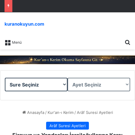
kuranokuyun.com
Ar
Menü
Sure
Ayet
Seçiniz
Seçiniz
Anasayfa
/
Kur'an-ı Kerim
/
Arâf Suresi Ayetleri
Arâf Suresi Ayetleri