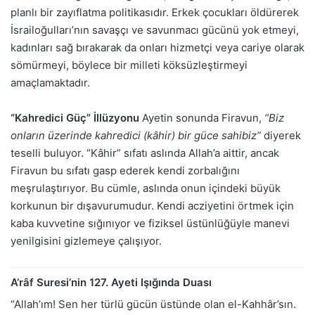
planlı bir zayıflatma politikasıdır. Erkek çocukları öldürerek
İsrailoğulları’nın savaşçı ve savunmacı gücünü yok etmeyi,
kadınları sağ bırakarak da onları hizmetçi veya cariye olarak
sömürmeyi, böylece bir milleti köksüzleştirmeyi
amaçlamaktadır.
“Kahredici Güç” İllüzyonu
Ayetin sonunda Firavun,
“Biz
onların üzerinde kahredici (kâhir) bir güce sahibiz”
diyerek
teselli buluyor. “Kâhir” sıfatı aslında Allah’a aittir, ancak
Firavun bu sıfatı gasp ederek kendi zorbalığını
meşrulaştırıyor. Bu cümle, aslında onun içindeki büyük
korkunun bir dışavurumudur. Kendi acziyetini örtmek için
kaba kuvvetine sığınıyor ve fiziksel üstünlüğüyle manevi
yenilgisini gizlemeye çalışıyor.
A’râf Suresi’nin 127. Ayeti Işığında Duası
“Allah’ım! Sen her türlü gücün üstünde olan el-Kahhâr’sın.