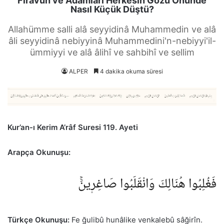
Firavun ve Adamları Herkesin Gözü Önünde
Nasıl Küçük Düştü?
Allahümme salli alâ seyyidinâ Muhammedin ve alâ
âli seyyidinâ nebiyyinâ Muhammedini'n-nebiyyi'il-
ümmiyyi ve alâ âlihî ve sahbihî ve sellim
ALPER
4 dakika okuma süresi
Kur’an-ı Kerim A’râf Suresi 119. Ayeti
Arapça Okunuşu:
فَغُلِبُوا هُنَالِكَ وَانْقَلَبُوا صَاغِر۪ينَۚ
Türkçe Okunuşu:
Fe ğulibû hunâlike venkalebû sâğirîn.