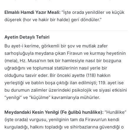
Elmalılı Hamdi Yazır Meali:
“İşte orada yenildiler ve küçük
düşerek (hor ve hakir bir halde) geri döndüler.”
Ayetin Detaylı Tefsiri
Bu ayet-i kerime, görkemli bir şov ve mutlak zafer
sarhoşluğuyla meydana çıkan Firavun ve kurmay heyetinin
(mela), Hz. Musa’nın tek bir hamlesiyle nasıl bir bozguna
uğradığını ve toplumsal statülerinin nasıl yerle bir
olduğunu tasvir eder. Bir önceki ayette (118) hakkın
yerleştiği ve batılın boşa çıktığı ilan edilmişti; 119. ayet ise
bu durumun zalimler üzerindeki psikolojik ve siyasi etkisini
“yenilgi” ve “küçülme” kavramlarıyla mühürler.
Meydandaki Kesin Yenilgi (Fe ğulibû hunâlike):
“Hunâlike”
(işte orada) vurgusu, yenilginin tam da Firavun’un kendi
kurguladığı, halkını topladığı ve sihirbazlarına güvendiği o