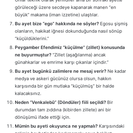
görüleceği üzere secdeye kapanarak manen “en
büyük” makama (iman izzetine) ulaştılar.
Bu ayet bize “ego” hakkında ne söyler?
Egosu şişmiş
olanların, hakikat iğnesi dokunduğunda nasıl sönüp
“küçüldüklerini.”
Peygamber Efendimiz “küçülme” (zillet) konusunda
ne buyurmuştur?
“Zillet (aşağılanma) ancak
günahkarlar ve emrime karşı çıkanlar içindir.”
Bu ayet bugünkü zalimlere ne mesaj verir?
Ne kadar
medya ve askeri gücünüz olursa olsun, hakkın
karşısında bir gün mutlaka “küçülmüş” bir halde
kalacaksınız.
Neden “Venkalebû” (Döndüler) fiili seçildi?
Bir
durumdan tam zıddına (kibirden zillete) ani bir
dönüşümü ifade ettiği için.
Mümin bu ayeti okuyunca ne yapmalı?
Karşısındaki