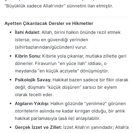
“Büyüklük sadece Allah’ındır” sünnetini ilan etmiştir.
Ayetten Çıkarılacak Dersler ve Hikmetler
İlahi Adalet:
Allah, birini halkın önünde rezil etmek
isterse, onu en güvendiği yerinden
(sihirbazlarından/gücünden) vurur.
Kibrin Sonu:
Kibirle yola çıkanlar, mutlaka zilletle geri
dönerler. Firavun’un “en yüce ilah” iddiası, o
meydanda “en küçük acziyete” dönüşmüştür.
Psikolojik Savaş:
Hakikat bazen sadece bir fikir olarak
değil, düşmanı “küçük düşüren” sarsıcı bir eylem
olarak tecelli eder.
Algıların Yıkılışı:
Halkın gözünde “yenilmez” görünen
otoritelerin aslında ne kadar kırılgan olduğu, bir anlık
hakikat parlamasıyla (asâ ile) anlaşılabilir.
Gerçek İzzet ve Zillet:
İzzet Allah’ın yanındadır; Allah’a