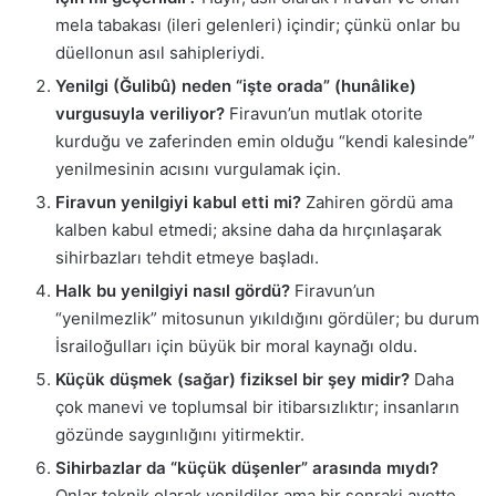
mela tabakası (ileri gelenleri) içindir; çünkü onlar bu
düellonun asıl sahipleriydi.
Yenilgi (Ğulibû) neden “işte orada” (hunâlike)
vurgusuyla veriliyor?
Firavun’un mutlak otorite
kurduğu ve zaferinden emin olduğu “kendi kalesinde”
yenilmesinin acısını vurgulamak için.
Firavun yenilgiyi kabul etti mi?
Zahiren gördü ama
kalben kabul etmedi; aksine daha da hırçınlaşarak
sihirbazları tehdit etmeye başladı.
Halk bu yenilgiyi nasıl gördü?
Firavun’un
“yenilmezlik” mitosunun yıkıldığını gördüler; bu durum
İsrailoğulları için büyük bir moral kaynağı oldu.
Küçük düşmek (sağar) fiziksel bir şey midir?
Daha
çok manevi ve toplumsal bir itibarsızlıktır; insanların
gözünde saygınlığını yitirmektir.
Sihirbazlar da “küçük düşenler” arasında mıydı?
Onlar teknik olarak yenildiler ama bir sonraki ayette