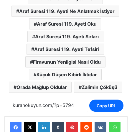
Araf Suresi 119. Ayeti Ne Anlatmak İstiyor
Araf Suresi 119. Ayeti Oku
Araf Suresi 119. Ayeti Sırları
Araf Suresi 119. Ayeti Tefsiri
Firavunun Yenilgisi Nasıl Oldu
Küçük Düşen Kibirli İktidar
Orada Mağlup Oldular
Zalimin Çöküşü
Copy URL
LinkedIn
Tumblr
Pinterest
Reddit
VKontakte
Whats