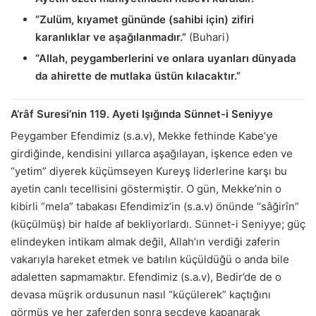
“Zulüm, kıyamet gününde (sahibi için) zifiri
karanlıklar ve aşağılanmadır.”
(Buhari)
“Allah, peygamberlerini ve onlara uyanları dünyada
da ahirette de mutlaka üstün kılacaktır.”
A’râf Suresi’nin 119. Ayeti Işığında Sünnet-i Seniyye
Peygamber Efendimiz (s.a.v), Mekke fethinde Kabe’ye
girdiğinde, kendisini yıllarca aşağılayan, işkence eden ve
“yetim” diyerek küçümseyen Kureyş liderlerine karşı bu
ayetin canlı tecellisini göstermiştir. O gün, Mekke’nin o
kibirli “mela” tabakası Efendimiz’in (s.a.v) önünde “sâğirîn”
(küçülmüş) bir halde af bekliyorlardı. Sünnet-i Seniyye; güç
elindeyken intikam almak değil, Allah’ın verdiği zaferin
vakarıyla hareket etmek ve batılın küçüldüğü o anda bile
adaletten sapmamaktır. Efendimiz (s.a.v), Bedir’de de o
devasa müşrik ordusunun nasıl “küçülerek” kaçtığını
görmüş ve her zaferden sonra secdeye kapanarak