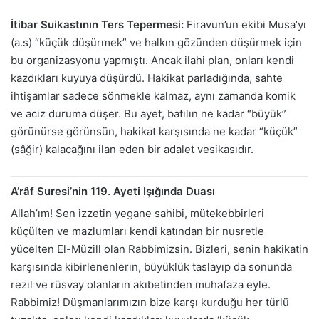
İtibar Suikastının Ters Tepermesi:
Firavun’un ekibi Musa’yı
(a.s) “küçük düşürmek” ve halkın gözünden düşürmek için
bu organizasyonu yapmıştı. Ancak ilahi plan, onları kendi
kazdıkları kuyuya düşürdü. Hakikat parladığında, sahte
ihtişamlar sadece sönmekle kalmaz, aynı zamanda komik
ve aciz duruma düşer. Bu ayet, batılın ne kadar “büyük”
görünürse görünsün, hakikat karşısında ne kadar “küçük”
(sâğir) kalacağını ilan eden bir adalet vesikasıdır.
A’râf Suresi’nin 119. Ayeti Işığında Duası
Allah’ım! Sen izzetin yegane sahibi, mütekebbirleri
küçülten ve mazlumları kendi katından bir nusretle
yücelten El-Müzill olan Rabbimizsin. Bizleri, senin hakikatin
karşısında kibirlenenlerin, büyüklük taslayıp da sonunda
rezil ve rüsvay olanların akıbetinden muhafaza eyle.
Rabbimiz! Düşmanlarımızın bize karşı kurduğu her türlü