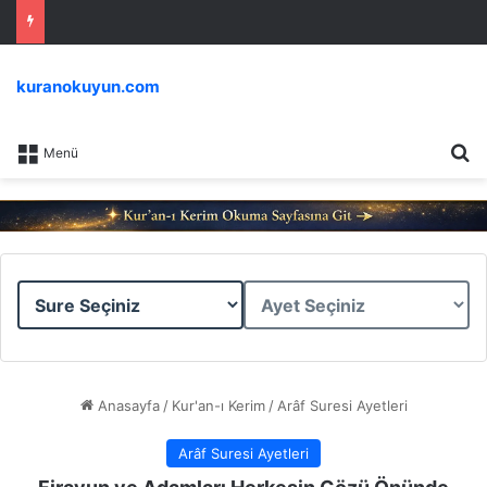
kuranokuyun.com
Ar
Menü
Sure
Ayet
Seçiniz
Seçiniz
Anasayfa
/
Kur'an-ı Kerim
/
Arâf Suresi Ayetleri
Arâf Suresi Ayetleri