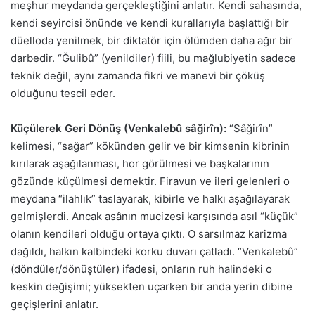
meşhur meydanda gerçekleştiğini anlatır. Kendi sahasında,
kendi seyircisi önünde ve kendi kurallarıyla başlattığı bir
düelloda yenilmek, bir diktatör için ölümden daha ağır bir
darbedir. “Ğulibû” (yenildiler) fiili, bu mağlubiyetin sadece
teknik değil, aynı zamanda fikri ve manevi bir çöküş
olduğunu tescil eder.
Küçülerek Geri Dönüş (Venkalebû sâğirîn):
“Sâğirîn”
kelimesi, “sağar” kökünden gelir ve bir kimsenin kibrinin
kırılarak aşağılanması, hor görülmesi ve başkalarının
gözünde küçülmesi demektir. Firavun ve ileri gelenleri o
meydana “ilahlık” taslayarak, kibirle ve halkı aşağılayarak
gelmişlerdi. Ancak asânın mucizesi karşısında asıl “küçük”
olanın kendileri olduğu ortaya çıktı. O sarsılmaz karizma
dağıldı, halkın kalbindeki korku duvarı çatladı. “Venkalebû”
(döndüler/dönüştüler) ifadesi, onların ruh halindeki o
keskin değişimi; yüksekten uçarken bir anda yerin dibine
geçişlerini anlatır.