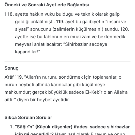
Önceki ve Sonraki Ayetlerle Bağlantısı
ayette hakkın vuku bulduğu ve teknik olarak galip
geldiği anlatılmıştı. 119. ayet bu galibiyetin “insani ve
siyasi” sonucunu (zalimlerin küçülmesini) sundu. 120.
ayette ise bu tablonun en muazzam ve beklenmedik
meyvesi anlatılacaktır: “Sihirbazlar secdeye
kapandılar!”
Sonuç
A’râf 119, “Allah’ın nurunu söndürmek için toplananlar, o
nurun heybeti altında karıncalar gibi küçülmeye
mahkumdur; gerçek büyüklük sadece El-Kebîr olan Allah’a
aittir” diyen bir heybet ayetidir.
Sıkça Sorulan Sorular
“Sâğirîn” (Küçük düşenler) ifadesi sadece sihirbazlar
için mi geçerlidir?
Hayır, asıl olarak Firavun ve onun