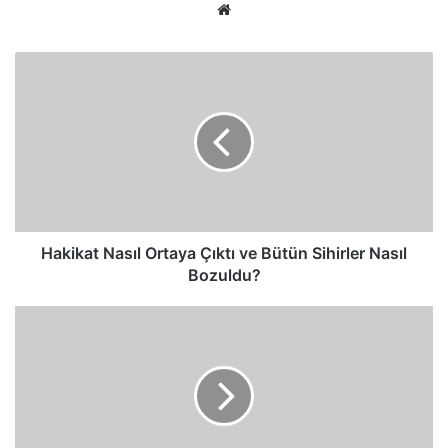
Web
sitesi
Hakikat
Nasıl
Ortaya
Çıktı
ve
Bütün
Sihirler
Nasıl
Bozuldu?
Hakikat Nasıl Ortaya Çıktı ve Bütün Sihirler Nasıl
Bozuldu?
Mucizeyi
Gören
Sihirbazlar
Neden
Birdenbire
Secdeye
Kapandı?