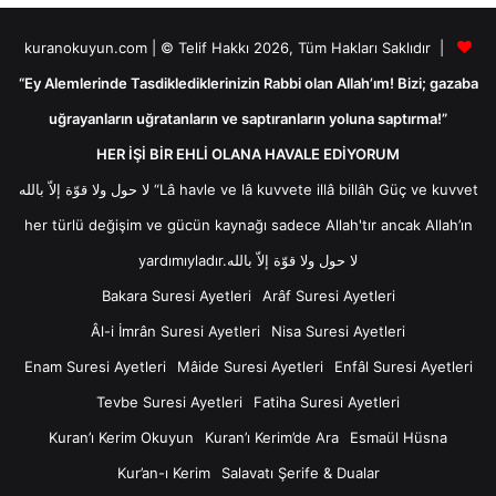
kuranokuyun.com | © Telif Hakkı 2026, Tüm Hakları Saklıdır |
“Ey Alemlerinde Tasdiklediklerinizin Rabbi olan Allah’ım! Bizi; gazaba
uğrayanların uğratanların ve saptıranların yoluna saptırma!”
HER İŞİ BİR EHLİ OLANA HAVALE EDİYORUM
لا حول ولا قوّة إلاّ بالله “Lâ havle ve lâ kuvvete illâ billâh Güç ve kuvvet
her türlü değişim ve gücün kaynağı sadece Allah'tır ancak Allah’ın
yardımıyladır.لا حول ولا قوّة إلاّ بالله
Bakara Suresi Ayetleri
Arâf Suresi Ayetleri
Âl-i İmrân Suresi Ayetleri
Nisa Suresi Ayetleri
Enam Suresi Ayetleri
Mâide Suresi Ayetleri
Enfâl Suresi Ayetleri
Tevbe Suresi Ayetleri
Fatiha Suresi Ayetleri
Kuran’ı Kerim Okuyun
Kuran’ı Kerim’de Ara
Esmaül Hüsna
Kur’an-ı Kerim
Salavatı Şerife & Dualar