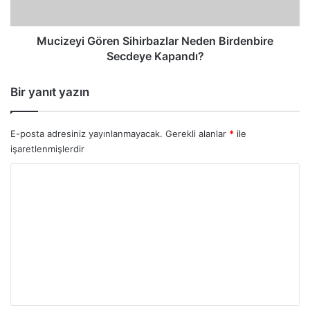
Mucizeyi Gören Sihirbazlar Neden Birdenbire
Secdeye Kapandı?
Bir yanıt yazın
E-posta adresiniz yayınlanmayacak.
Gerekli alanlar
*
ile
işaretlenmişlerdir
Y
o
r
u
m
*