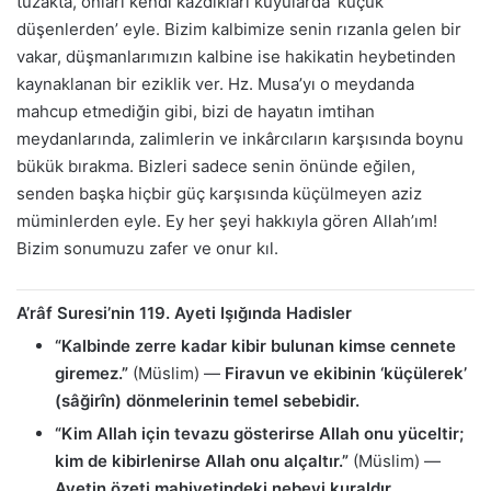
tuzakta, onları kendi kazdıkları kuyularda ‘küçük
düşenlerden’ eyle. Bizim kalbimize senin rızanla gelen bir
vakar, düşmanlarımızın kalbine ise hakikatin heybetinden
kaynaklanan bir eziklik ver. Hz. Musa’yı o meydanda
mahcup etmediğin gibi, bizi de hayatın imtihan
meydanlarında, zalimlerin ve inkârcıların karşısında boynu
bükük bırakma. Bizleri sadece senin önünde eğilen,
senden başka hiçbir güç karşısında küçülmeyen aziz
müminlerden eyle. Ey her şeyi hakkıyla gören Allah’ım!
Bizim sonumuzu zafer ve onur kıl.
A’râf Suresi’nin 119. Ayeti Işığında Hadisler
“Kalbinde zerre kadar kibir bulunan kimse cennete
giremez.”
(Müslim) —
Firavun ve ekibinin ‘küçülerek’
(sâğirîn) dönmelerinin temel sebebidir.
“Kim Allah için tevazu gösterirse Allah onu yüceltir;
kim de kibirlenirse Allah onu alçaltır.”
(Müslim) —
Ayetin özeti mahiyetindeki nebevi kuraldır.