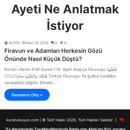
Ayeti Ne Anlatmak
İstiyor
ALPER
Mart 28, 2026
0
9
Firavun ve Adamları Herkesin Gözü
Önünde Nasıl Küçük Düştü?
Kur’an-ı Kerim A’râf Suresi 119. Ayeti Arapça Okunuşu: فَغُلِبُوا
هُنَالِكَ وَانْقَلَبُوا صَاغِر۪ينَۚ Türkçe Okunuşu: Fe ğulibû hunâlike
venkalebû sâğirîn. Elmalılı…
Devamını Oku »
kuranokuyun.com | © Telif Hakkı 2026, Tüm Hakları Saklıdır |
“Ey Alemlerinde Tasdiklediklerinizin Rabbi olan Allah’ım! Bizi; gazaba