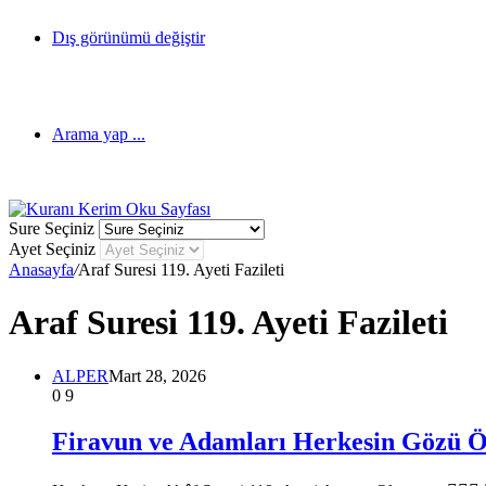
Dış görünümü değiştir
Arama yap ...
Sure Seçiniz
Ayet Seçiniz
Anasayfa
/
Araf Suresi 119. Ayeti Fazileti
Araf Suresi 119. Ayeti Fazileti
ALPER
Mart 28, 2026
0
9
Firavun ve Adamları Herkesin Gözü 