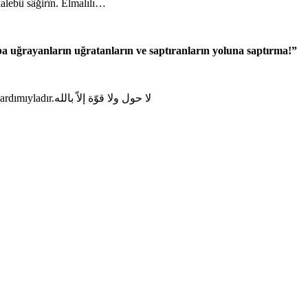
kçe Okunuşu: Fe ğulibû hunâlike venkalebû sâğirîn. Elmalılı…
ba uğrayanların uğratanların ve saptıranların yoluna saptırma!”
لا حول ولا قوّة إلاّ بالله “Lâ havle ve lâ kuvvete illâ billâh Güç ve kuvvet her türlü değişim ve gücün kaynağı sadece Allah'tır ancak Allah’ın yardımıyladır.لا حول ولا قوّة إلاّ بالله