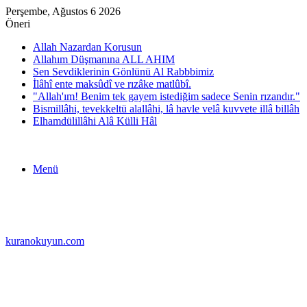
Perşembe, Ağustos 6 2026
Öneri
Allah Nazardan Korusun
Allahım Düşmanına ALL AHIM
Sen Sevdiklerinin Gönlünü Al Rabbbimiz
İlâhî ente maksûdî ve rızâke matlûbî.
"Allah'ım! Benim tek gayem istediğim sadece Senin rızandır."
Bismillâhi, tevekkeltü alallâhi, lâ havle velâ kuvvete illâ billâh
Elhamdülillâhi Alâ Külli Hâl
Menü
kuranokuyun.com