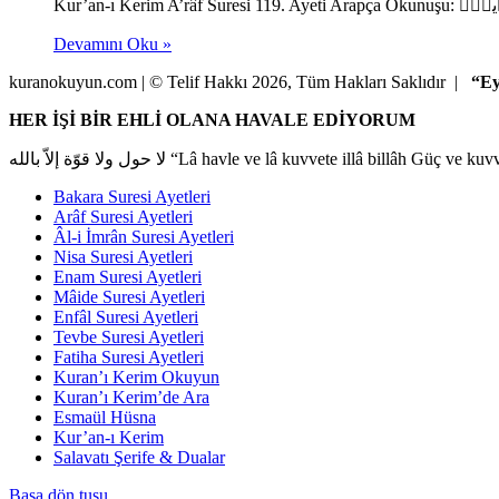
Devamını Oku »
kuranokuyun.com | © Telif Hakkı 2026, Tüm Hakları Saklıdır |
“Ey
HER İŞİ BİR EHLİ OLANA HAVALE EDİYORUM
Bakara Suresi Ayetleri
Arâf Suresi Ayetleri
Âl-i İmrân Suresi Ayetleri
Nisa Suresi Ayetleri
Enam Suresi Ayetleri
Mâide Suresi Ayetleri
Enfâl Suresi Ayetleri
Tevbe Suresi Ayetleri
Fatiha Suresi Ayetleri
Kuran’ı Kerim Okuyun
Kuran’ı Kerim’de Ara
Esmaül Hüsna
Kur’an-ı Kerim
Salavatı Şerife & Dualar
Başa dön tuşu