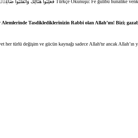
Kur’an-ı Kerim A’râf Suresi 119. Ayeti Arapça Okunuşu: فَغُلِبُوا هُنَالِكَ وَانْقَلَبُوا صَاغِر۪ينَۚ Tür
 Alemlerinde Tasdiklediklerinizin Rabbi olan Allah’ım! Bizi; gaza