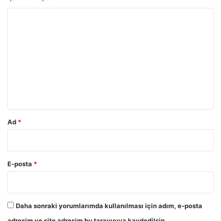
Y
o
r
u
m
*
Ad
*
E-posta
*
Daha sonraki yorumlarımda kullanılması için adım, e-posta
adresim ve site adresim bu tarayıcıya kaydedilsin.