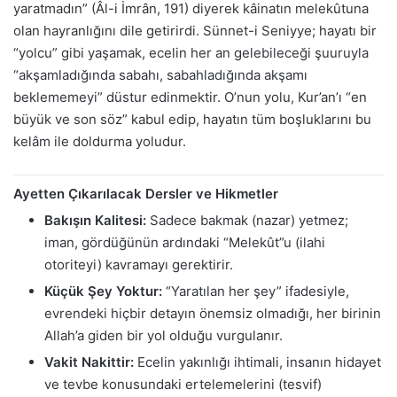
yaratmadın” (Âl-i İmrân, 191) diyerek kâinatın melekûtuna
olan hayranlığını dile getirirdi. Sünnet-i Seniyye; hayatı bir
“yolcu” gibi yaşamak, ecelin her an gelebileceği şuuruyla
“akşamladığında sabahı, sabahladığında akşamı
beklememeyi” düstur edinmektir. O’nun yolu, Kur’an’ı “en
büyük ve son söz” kabul edip, hayatın tüm boşluklarını bu
kelâm ile doldurma yoludur.
Ayetten Çıkarılacak Dersler ve Hikmetler
Bakışın Kalitesi:
Sadece bakmak (nazar) yetmez;
iman, gördüğünün ardındaki “Melekût”u (ilahi
otoriteyi) kavramayı gerektirir.
Küçük Şey Yoktur:
“Yaratılan her şey” ifadesiyle,
evrendeki hiçbir detayın önemsiz olmadığı, her birinin
Allah’a giden bir yol olduğu vurgulanır.
Vakit Nakittir:
Ecelin yakınlığı ihtimali, insanın hidayet
ve tevbe konusundaki ertelemelerini (tesvif)