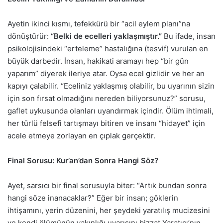
Ayetin ikinci kısmı, tefekkürü bir “acil eylem planı”na
dönüştürür:
“Belki de ecelleri yaklaşmıştır.”
Bu ifade, insan
psikolojisindeki “erteleme” hastalığına (tesvif) vurulan en
büyük darbedir. İnsan, hakikati aramayı hep “bir gün
yaparım” diyerek ileriye atar. Oysa ecel gizlidir ve her an
kapıyı çalabilir. “Eceliniz yaklaşmış olabilir, bu uyarının sizin
için son fırsat olmadığını nereden biliyorsunuz?” sorusu,
gaflet uykusunda olanları uyandırmak içindir. Ölüm ihtimali,
her türlü felsefi tartışmayı bitiren ve insanı “hidayet” için
acele etmeye zorlayan en çıplak gerçektir.
Final Sorusu: Kur’an’dan Sonra Hangi Söz?
Ayet, sarsıcı bir final sorusuyla biter: “Artık bundan sonra
hangi söze inanacaklar?” Eğer bir insan; göklerin
ihtişamını, yerin düzenini, her şeydeki yaratılış mucizesini
ve kendi ölümünün yakınlığı uyarısını bizzat Yaratıcı’nın