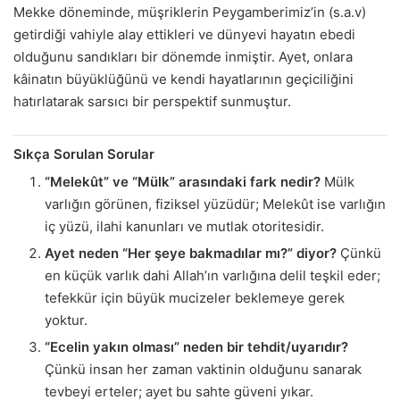
Mekke döneminde, müşriklerin Peygamberimiz’in (s.a.v)
getirdiği vahiyle alay ettikleri ve dünyevi hayatın ebedi
olduğunu sandıkları bir dönemde inmiştir. Ayet, onlara
kâinatın büyüklüğünü ve kendi hayatlarının geçiciliğini
hatırlatarak sarsıcı bir perspektif sunmuştur.
Sıkça Sorulan Sorular
“Melekût” ve “Mülk” arasındaki fark nedir?
Mülk
varlığın görünen, fiziksel yüzüdür; Melekût ise varlığın
iç yüzü, ilahi kanunları ve mutlak otoritesidir.
Ayet neden “Her şeye bakmadılar mı?” diyor?
Çünkü
en küçük varlık dahi Allah’ın varlığına delil teşkil eder;
tefekkür için büyük mucizeler beklemeye gerek
yoktur.
“Ecelin yakın olması” neden bir tehdit/uyarıdır?
Çünkü insan her zaman vaktinin olduğunu sanarak
tevbeyi erteler; ayet bu sahte güveni yıkar.