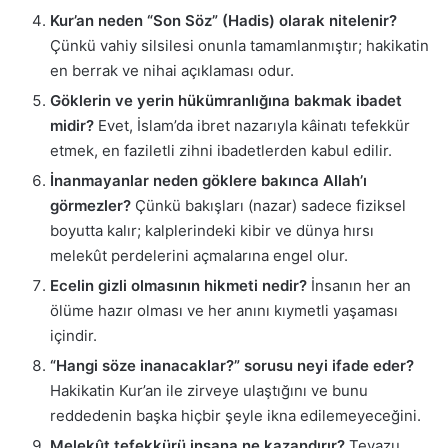
Kur’an neden “Son Söz” (Hadis) olarak nitelenir?
Çünkü vahiy silsilesi onunla tamamlanmıştır; hakikatin
en berrak ve nihai açıklaması odur.
Göklerin ve yerin hükümranlığına bakmak ibadet
midir?
Evet, İslam’da ibret nazarıyla kâinatı tefekkür
etmek, en faziletli zihni ibadetlerden kabul edilir.
İnanmayanlar neden göklere bakınca Allah’ı
görmezler?
Çünkü bakışları (nazar) sadece fiziksel
boyutta kalır; kalplerindeki kibir ve dünya hırsı
melekût perdelerini açmalarına engel olur.
Ecelin gizli olmasının hikmeti nedir?
İnsanın her an
ölüme hazır olması ve her anını kıymetli yaşaması
içindir.
“Hangi söze inanacaklar?” sorusu neyi ifade eder?
Hakikatin Kur’an ile zirveye ulaştığını ve bunu
reddedenin başka hiçbir şeyle ikna edilemeyeceğini.
Melekût tefekkürü insana ne kazandırır?
Tevazu,