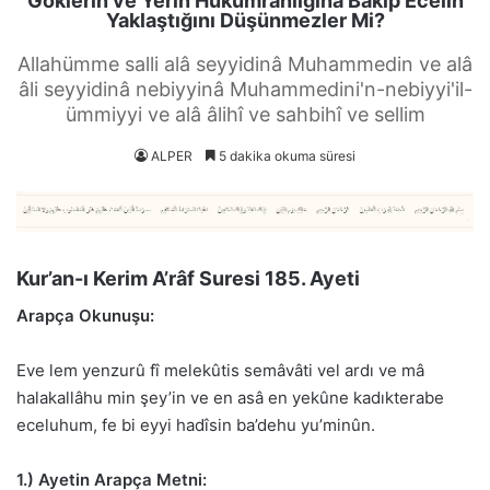
Göklerin ve Yerin Hükümranlığına Bakıp Ecelin
Yaklaştığını Düşünmezler Mi?
Allahümme salli alâ seyyidinâ Muhammedin ve alâ
âli seyyidinâ nebiyyinâ Muhammedini'n-nebiyyi'il-
ümmiyyi ve alâ âlihî ve sahbihî ve sellim
ALPER
5 dakika okuma süresi
Kur’an-ı Kerim A’râf Suresi 185. Ayeti
Arapça Okunuşu:
Eve lem yenzurû fî melekûtis semâvâti vel ardı ve mâ
halakallâhu min şey’in ve en asâ en yekûne kadıkterabe
eceluhum, fe bi eyyi hadîsin ba’dehu yu’minûn.
1.) Ayetin Arapça Metni: