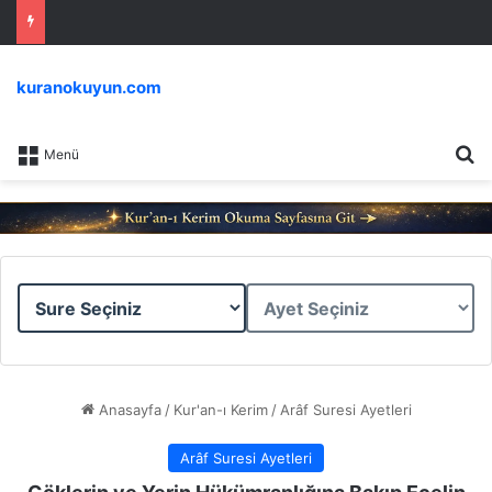
kuranokuyun.com
Ar
Menü
Sure
Ayet
Seçiniz
Seçiniz
Anasayfa
/
Kur'an-ı Kerim
/
Arâf Suresi Ayetleri
Arâf Suresi Ayetleri