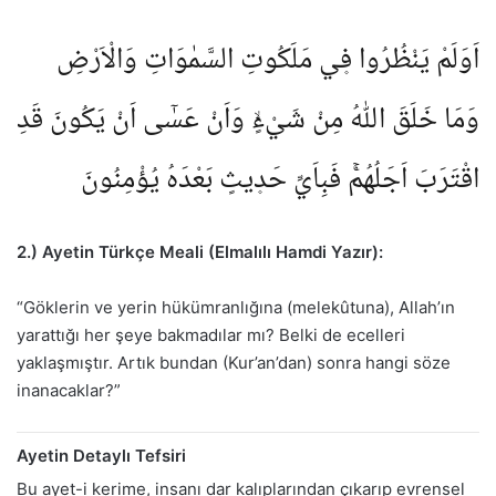
اَوَلَمْ يَنْظُرُوا ف۪ي مَلَكُوتِ السَّمٰوَاتِ وَالْاَرْضِ
وَمَا خَلَقَ اللّٰهُ مِنْ شَيْءٍۙ وَاَنْ عَسٰٓى اَنْ يَكُونَ قَدِ
اقْتَرَبَ اَجَلُهُمْۚ فَبِاَيِّ حَد۪يثٍ بَعْدَهُ يُؤْمِنُونَ
2.) Ayetin Türkçe Meali (Elmalılı Hamdi Yazır):
“Göklerin ve yerin hükümranlığına (melekûtuna), Allah’ın
yarattığı her şeye bakmadılar mı? Belki de ecelleri
yaklaşmıştır. Artık bundan (Kur’an’dan) sonra hangi söze
inanacaklar?”
Ayetin Detaylı Tefsiri
Bu ayet-i kerime, insanı dar kalıplarından çıkarıp evrensel