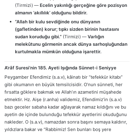
(Tirmizi) —
Ecelin yakınlığı gerçeğine göre pozisyon
almanın ‘akıllılık’ olduğunu bildirir.
“Allah bir kulu sevdiğinde onu dünyanın
(gafletinden) korur; tıpkı sizden birinin hastasını
sudan koruduğu gibi.”
(Tirmizi) —
Varlığın
melekûtunu görmenin ancak dünya sarhoşluğundan
kurtulmakla mümkün olduğuna işarettir.
A’râf Suresi’nin 185. Ayeti Işığında Sünnet-i Seniyye
Peygamber Efendimiz (s.a.v), kâinatı bir “tefekkür kitabı”
gibi okumanın en büyük temsilcisidir. O’nun sünneti, her
fırsatta göklere bakmak ve Allah’ın azametini müşahede
etmektir. Hz. Aişe (r.anha) validemiz, Efendimiz’in (s.a.v)
bazı geceler sabaha kadar ağlayarak namaz kıldığını ve bu
ayetin de içinde bulunduğu tefekkür ayetlerini okuduğunu
nakleder. O (s.a.v), namazdan sonra başını semaya kaldırır,
yıldızlara bakar ve “Rabbimiz! Sen bunları boş yere