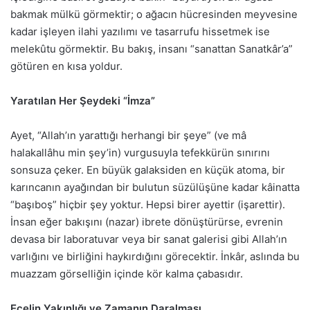
bakmak mülkü görmektir; o ağacın hücresinden meyvesine
kadar işleyen ilahi yazılımı ve tasarrufu hissetmek ise
melekûtu görmektir. Bu bakış, insanı “sanattan Sanatkâr’a”
götüren en kısa yoldur.
Yaratılan Her Şeydeki “İmza”
Ayet, “Allah’ın yarattığı herhangi bir şeye” (ve mâ
halakallâhu min şey’in) vurgusuyla tefekkürün sınırını
sonsuza çeker. En büyük galaksiden en küçük atoma, bir
karıncanın ayağından bir bulutun süzülüşüne kadar kâinatta
“başıboş” hiçbir şey yoktur. Hepsi birer ayettir (işarettir).
İnsan eğer bakışını (nazar) ibrete dönüştürürse, evrenin
devasa bir laboratuvar veya bir sanat galerisi gibi Allah’ın
varlığını ve birliğini haykırdığını görecektir. İnkâr, aslında bu
muazzam görselliğin içinde kör kalma çabasıdır.
Ecelin Yakınlığı ve Zamanın Daralması