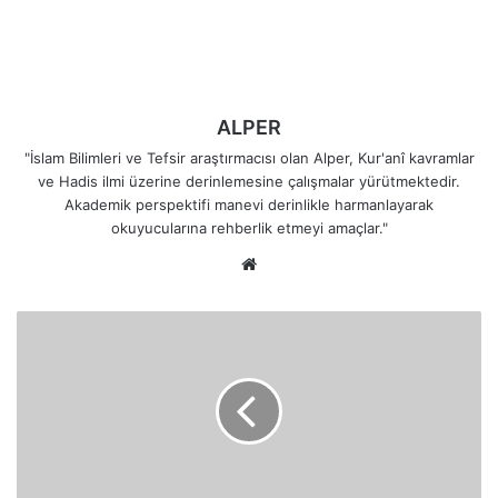
ALPER
"İslam Bilimleri ve Tefsir araştırmacısı olan Alper, Kur'anî kavramlar
ve Hadis ilmi üzerine derinlemesine çalışmalar yürütmektedir.
Akademik perspektifi manevi derinlikle harmanlayarak
okuyucularına rehberlik etmeyi amaçlar."
Web
sitesi
Peygambere
Atılan
"Delilik"
İftirasına
Kur'an
Nasıl
Cevap
Verir?