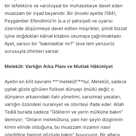
bir tefekküre ve varoluşsal bir muhasebeye davet eden
muazzam bir irşad beyanıdır. Bir önceki ayette (184),
Peygamber Efendimiz’in (s.a.v) şahsiyeti ve uyarısı
üzerinde düşünmeye davet edilen müşrikler, şimdi bizzat
içine doğdukları kâinat kitabını okumaya çağrılmaktadır.
Ayet, sarsıcı bir “bakmadılar mı?” (eve lem yenzurû)
sorusuyla zihinleri sarsar.
Melekût: Varlığın Arka Planı ve Mutlak Hâkimiyet
Ayetin en kilit kavramı **”melekût”**tur. Melekût, sadece
çıplak gözle görülen fiziksel dünyayı (mülk) değil; o
dünyanın arkasındaki ilahi yönetimi, sarsılmaz yasaları,
varlığın özündeki nuraniyet ve otoriteyi ifade eder. Allah
Teâlâ burada sadece “Göklerin ve yerin mülküne bakın”
demiyor; “Onların melekûtuna, yani her şeyin dizgininin
kimin elinde olduğuna, bu muazzam nizamın nasıl
işlediğine basiret gözüyle bakın” buyuruyor. Bir ağaca