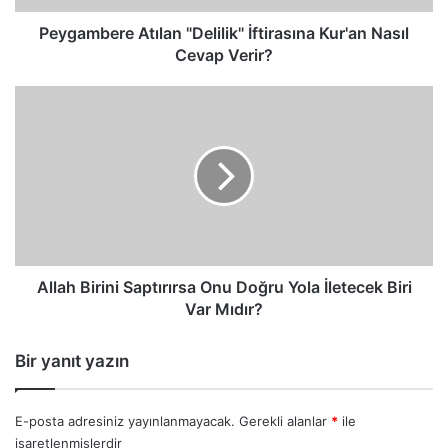
Peygambere Atılan "Delilik" İftirasına Kur'an Nasıl
Cevap Verir?
Allah
Birini
Saptırırsa
Onu
Doğru
Yola
İletecek
Biri
Var
Mıdır?
Allah Birini Saptırırsa Onu Doğru Yola İletecek Biri
Var Mıdır?
Bir yanıt yazın
E-posta adresiniz yayınlanmayacak.
Gerekli alanlar
*
ile
işaretlenmişlerdir