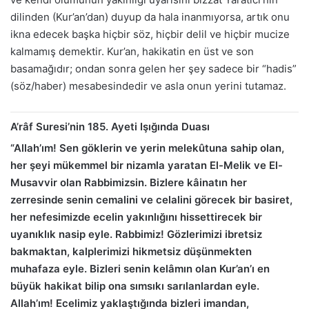
dilinden (Kur’an’dan) duyup da hala inanmıyorsa, artık onu
ikna edecek başka hiçbir söz, hiçbir delil ve hiçbir mucize
kalmamış demektir. Kur’an, hakikatin en üst ve son
basamağıdır; ondan sonra gelen her şey sadece bir “hadis”
(söz/haber) mesabesindedir ve asla onun yerini tutamaz.
A’râf Suresi’nin 185. Ayeti Işığında Duası
“Allah’ım! Sen göklerin ve yerin melekûtuna sahip olan,
her şeyi mükemmel bir nizamla yaratan El-Melik ve El-
Musavvir olan Rabbimizsin. Bizlere kâinatın her
zerresinde senin cemalini ve celalini görecek bir basiret,
her nefesimizde ecelin yakınlığını hissettirecek bir
uyanıklık nasip eyle. Rabbimiz! Gözlerimizi ibretsiz
bakmaktan, kalplerimizi hikmetsiz düşünmekten
muhafaza eyle. Bizleri senin kelâmın olan Kur’an’ı en
büyük hakikat bilip ona sımsıkı sarılanlardan eyle.
Allah’ım! Ecelimiz yaklaştığında bizleri imandan,