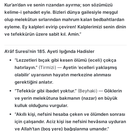
Kur’an’dan ve senin rızandan ayırma; son sözümüzü
kelime-i şehadet eyle. Bizleri dünya gailesiyle meşgul
olup melekûtun sırlarından mahrum kalan bedbahtlardan
eyleme. Ey kalpleri evirip çeviren! Kalplerimizi senin dinin
ve tefekkürün üzere sabit kıl. Amin.”
A’râf Suresi’nin 185. Ayeti Işığında Hadisler
“Lezzetleri bıçak gibi kesen ölümü (eceli) çokça
hatırlayın.”
(Tirmizi) —
Ayetin ‘ecelleri yaklaşmış
olabilir’ uyarısının hayatın merkezine alınması
gerektiğini anlatır.
“Tefekkür gibi ibadet yoktur.”
(Beyhaki) —
Göklerin
ve yerin melekûtuna bakmanın (nazar) en büyük
kulluk olduğunu vurgular.
“Akıllı kişi, nefsini hesaba çeken ve ölümden sonrası
için çalışandır. Aciz kişi ise nefsini hevâsına uyduran
ve Allah’tan (boş yere) bağışlanma umandır.”