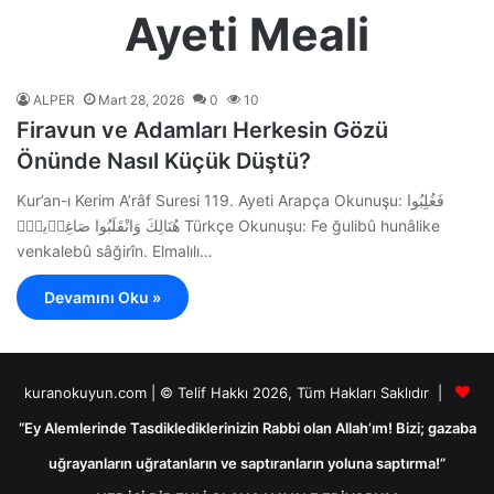
Ayeti Meali
ALPER
Mart 28, 2026
0
10
Firavun ve Adamları Herkesin Gözü
Önünde Nasıl Küçük Düştü?
Kur’an-ı Kerim A’râf Suresi 119. Ayeti Arapça Okunuşu: فَغُلِبُوا
هُنَالِكَ وَانْقَلَبُوا صَاغِر۪ينَۚ Türkçe Okunuşu: Fe ğulibû hunâlike
venkalebû sâğirîn. Elmalılı…
Devamını Oku »
kuranokuyun.com | © Telif Hakkı 2026, Tüm Hakları Saklıdır |
“Ey Alemlerinde Tasdiklediklerinizin Rabbi olan Allah’ım! Bizi; gazaba
uğrayanların uğratanların ve saptıranların yoluna saptırma!”