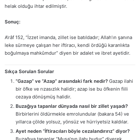
helak olduğu ihtar edilmiştir.
Sonuç:
A’râf 152, “İzzet imanda, zillet ise batıldadır; Allah’ın şanına
leke sürmeye çalışan her iftiracı, kendi ördüğü karanlıkta
boğulmaya mahkûmdur” diyen bir adalet ve ibret ayetidir.
Sıkça Sorulan Sorular
“Gazap” ve “Azap” arasındaki fark nedir?
Gazap ilahi
bir öfke ve rızasızlık halidir; azap ise bu öfkenin fiili
cezaya dönüşmüş halidir.
Buzağıya tapanlar dünyada nasıl bir zillet yaşadı?
Birbirlerini öldürmekle emrolundular (bakara 54) ve
yıllarca çölde yolsuz, yönsüz ve hürriyetsiz kaldılar.
Ayet neden “İftiracıları böyle cezalandırırız” diyor?
Buzağıya tapanlar “Musa’nın ilahı budur” diyerek