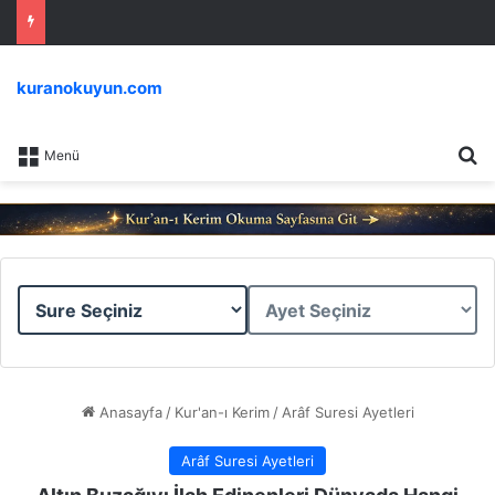
kuranokuyun.com
Ar
Menü
Sure
Ayet
Seçiniz
Seçiniz
Anasayfa
/
Kur'an-ı Kerim
/
Arâf Suresi Ayetleri
Arâf Suresi Ayetleri