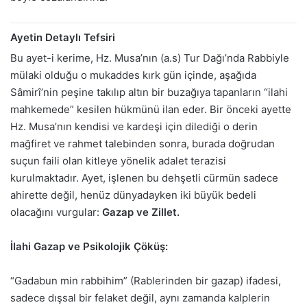
Ayetin Detaylı Tefsiri
Bu ayet-i kerime, Hz. Musa’nın (a.s) Tur Dağı’nda Rabbiyle
mülaki olduğu o mukaddes kırk gün içinde, aşağıda
Sâmirî’nin peşine takılıp altın bir buzağıya tapanların “ilahi
mahkemede” kesilen hükmünü ilan eder. Bir önceki ayette
Hz. Musa’nın kendisi ve kardeşi için dilediği o derin
mağfiret ve rahmet talebinden sonra, burada doğrudan
suçun faili olan kitleye yönelik adalet terazisi
kurulmaktadır. Ayet, işlenen bu dehşetli cürmün sadece
ahirette değil, henüz dünyadayken iki büyük bedeli
olacağını vurgular:
Gazap ve Zillet.
İlahi Gazap ve Psikolojik Çöküş:
“Gadabun min rabbihim” (Rablerinden bir gazap) ifadesi,
sadece dışsal bir felaket değil, aynı zamanda kalplerin