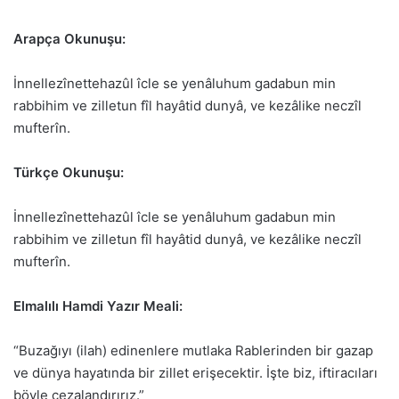
Arapça Okunuşu:
İnnellezînettehazûl îcle se yenâluhum gadabun min
rabbihim ve zilletun fîl hayâtid dunyâ, ve kezâlike neczîl
mufterîn.
Türkçe Okunuşu:
İnnellezînettehazûl îcle se yenâluhum gadabun min
rabbihim ve zilletun fîl hayâtid dunyâ, ve kezâlike neczîl
mufterîn.
Elmalılı Hamdi Yazır Meali:
“Buzağıyı (ilah) edinenlere mutlaka Rablerinden bir gazap
ve dünya hayatında bir zillet erişecektir. İşte biz, iftiracıları
böyle cezalandırırız.”