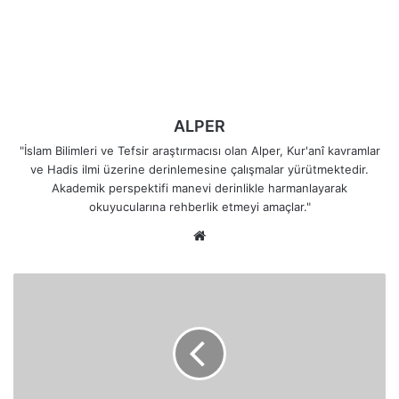
ALPER
"İslam Bilimleri ve Tefsir araştırmacısı olan Alper, Kur'anî kavramlar
ve Hadis ilmi üzerine derinlemesine çalışmalar yürütmektedir.
Akademik perspektifi manevi derinlikle harmanlayarak
okuyucularına rehberlik etmeyi amaçlar."
Web
sitesi
Hz.
Musa
Kendisi
ve
Kardeşi
İçin
Allah'tan