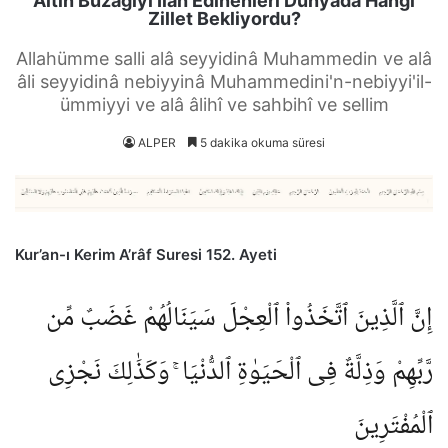
Altın Buzağıyı İlah Edinenleri Dünyada Hangi
Zillet Bekliyordu?
Allahümme salli alâ seyyidinâ Muhammedin ve alâ
âli seyyidinâ nebiyyinâ Muhammedini'n-nebiyyi'il-
ümmiyyi ve alâ âlihî ve sahbihî ve sellim
ALPER
5 dakika okuma süresi
Kur’an-ı Kerim A’râf Suresi 152. Ayeti
إِنَّ ٱلَّذِينَ ٱتَّخَذُوا۟ ٱلْعِجْلَ سَيَنَالُهُمْ غَضَبٌ مِّن
رَّبِّهِمْ وَذِلَّةٌ فِى ٱلْحَيَوٰةِ ٱلدُّنْيَا ۚ وَكَذَٰلِكَ نَجْزِى
ٱلْمُفْتَرِينَ