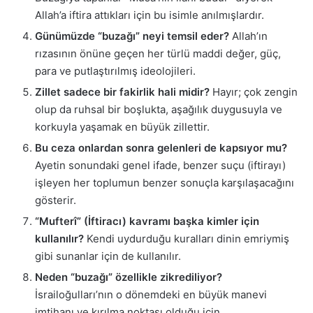
Allah’a iftira attıkları için bu isimle anılmışlardır.
Günümüzde “buzağı” neyi temsil eder?
Allah’ın
rızasının önüne geçen her türlü maddi değer, güç,
para ve putlaştırılmış ideolojileri.
Zillet sadece bir fakirlik hali midir?
Hayır; çok zengin
olup da ruhsal bir boşlukta, aşağılık duygusuyla ve
korkuyla yaşamak en büyük zillettir.
Bu ceza onlardan sonra gelenleri de kapsıyor mu?
Ayetin sonundaki genel ifade, benzer suçu (iftirayı)
işleyen her toplumun benzer sonuçla karşılaşacağını
gösterir.
“Mufterî” (İftiracı) kavramı başka kimler için
kullanılır?
Kendi uydurduğu kuralları dinin emriymiş
gibi sunanlar için de kullanılır.
Neden “buzağı” özellikle zikrediliyor?
İsrailoğulları’nın o dönemdeki en büyük manevi
imtihanı ve kırılma noktası olduğu için.