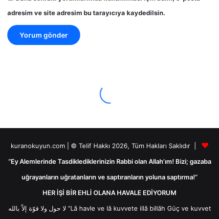
adresim ve site adresim bu tarayıcıya kaydedilsin.
kuranokuyun.com | © Telif Hakkı 2026, Tüm Hakları Saklıdır |
“Ey Alemlerinde Tasdiklediklerinizin Rabbi olan Allah’ım! Bizi; gazaba
uğrayanların uğratanların ve saptıranların yoluna saptırma!”
HER İŞİ BİR EHLİ OLANA HAVALE EDİYORUM
لا حول ولا قوّة إلاّ بالله “Lâ havle ve lâ kuvvete illâ billâh Güç ve kuvvet