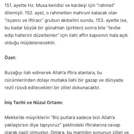
151. ayette Hz. Musa kendisi ve kardeşi için “rahmet”
dilemişti. 152. ayet, o rahmetten mahrum kalacak olan
“isyancı ve iftiracı” grubun akıbetini sundu. 153. ayette ise,
bu kadar büyük bir günahtan (şirkten) sonra bile “tevbe
edip hallerini düzeltenler” için ilahi affın kapısının hala açık
olduğu müjdelenecektir.
Özet:
Buzağıyı ilah edinerek Allah’a iftira atanlara, bu
cürümlerinden dolayı mutlaka ilahi bir gazap ve dünyada
rezil rüsvâ edilecekleri bir zillet dokunacaktır.
İniş Tarihi ve Nüzul Ortamı:
Mekke’de müşriklerin “Biz putlara sadece bizi Allah’a
yaklaştırsın diye tapıyoruz” şeklindeki iftiralarına cevap
olarak nazil olmuştur. Onlara, bu mantığın sonunun zillet ve