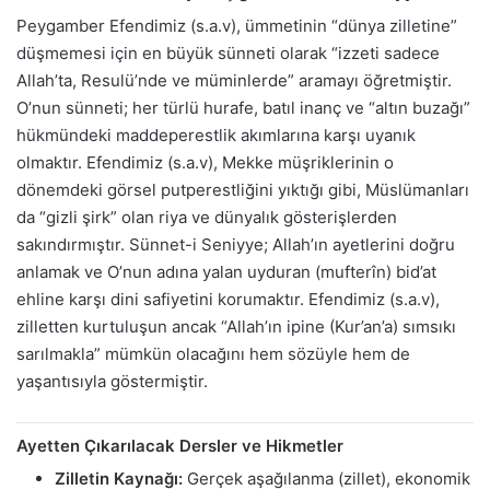
Peygamber Efendimiz (s.a.v), ümmetinin “dünya zilletine”
düşmemesi için en büyük sünneti olarak “izzeti sadece
Allah’ta, Resulü’nde ve müminlerde” aramayı öğretmiştir.
O’nun sünneti; her türlü hurafe, batıl inanç ve “altın buzağı”
hükmündeki maddeperestlik akımlarına karşı uyanık
olmaktır. Efendimiz (s.a.v), Mekke müşriklerinin o
dönemdeki görsel putperestliğini yıktığı gibi, Müslümanları
da “gizli şirk” olan riya ve dünyalık gösterişlerden
sakındırmıştır. Sünnet-i Seniyye; Allah’ın ayetlerini doğru
anlamak ve O’nun adına yalan uyduran (mufterîn) bid’at
ehline karşı dini safiyetini korumaktır. Efendimiz (s.a.v),
zilletten kurtuluşun ancak “Allah’ın ipine (Kur’an’a) sımsıkı
sarılmakla” mümkün olacağını hem sözüyle hem de
yaşantısıyla göstermiştir.
Ayetten Çıkarılacak Dersler ve Hikmetler
Zilletin Kaynağı:
Gerçek aşağılanma (zillet), ekonomik