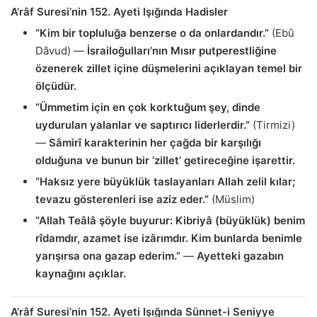
A’râf Suresi’nin 152. Ayeti Işığında Hadisler
“Kim bir topluluğa benzerse o da onlardandır.”
(Ebû
Dâvud) —
İsrailoğulları’nın Mısır putperestliğine
özenerek zillet içine düşmelerini açıklayan temel bir
ölçüdür.
“Ümmetim için en çok korktuğum şey, dinde
uydurulan yalanlar ve saptırıcı liderlerdir.”
(Tirmizi)
—
Sâmirî karakterinin her çağda bir karşılığı
olduğuna ve bunun bir ‘zillet’ getireceğine işarettir.
“Haksız yere büyüklük taslayanları Allah zelil kılar;
tevazu gösterenleri ise aziz eder.”
(Müslim)
“Allah Teâlâ şöyle buyurur: Kibriyâ (büyüklük) benim
rîdamdır, azamet ise izârımdır. Kim bunlarda benimle
yarışırsa ona gazap ederim.”
—
Ayetteki gazabın
kaynağını açıklar.
A’râf Suresi’nin 152. Ayeti Işığında Sünnet-i Seniyye