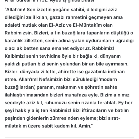
“Allah’ım! Sen izzetin yegâne sahibi, dilediğini aziz
dilediğini zelil kılan, gazabı rahmetini geçmeyen ama
adaleti mutlak olan El-Azîz ve El-Müntakîm olan
Rabbimizsin. Bizleri, altın buzağılara tapanların düştüğü o
karanlık zilletten, senin adına yalan uyduranların uğradığı
o acı akıbetten sana emanet ediyoruz. Rabbimiz!
Kalbimizi senin tevhidine öyle bir bağla ki, dünyanın
yaldızlı putları bizi senin yolundan bir an bile ayırmasın.
Bizleri dünyada zilletle, ahirette ise gazabınla imtihan
etme. Allah’ım! Nefsimizin bizi sürüklediği ‘modern
buzağılardan’, paranın, makamın ve şöhretin sahte
ilahlaştırılmasından bizleri muhafaza eyle. Bizim alnımızı
secdeyle aziz kıl, ruhumuzu senin rızanla ferahlat. Ey her
şeyi hakkıyla işiten Rabbimiz! Bizi iftiracıların ve batılın
peşinden gidenlerin zümresinden eyleme; bizi sırat-ı
müstakim üzere sabit kadem kıl. Amin.”