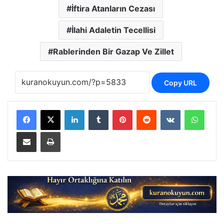
İftira Atanların Cezası
İlahi Adaletin Tecellisi
Rablerinden Bir Gazap Ve Zillet
Copy URL
LinkedIn
Tumblr
Pinterest
Reddit
VKontakte
Whats
E-Posta ile paylaş
Yazdır