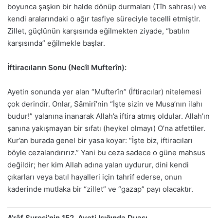
boyunca şaşkın bir halde dönüp durmaları (Tîh sahrası) ve
kendi aralarındaki o ağır tasfiye süreciyle tecelli etmiştir.
Zillet, güçlünün karşısında eğilmekten ziyade, “batılın
karşısında” eğilmekle başlar.
İftiracıların Sonu (Necîl Mufterîn):
Ayetin sonunda yer alan “Mufterîn” (İftiracılar) nitelemesi
çok derindir. Onlar, Sâmirî’nin “İşte sizin ve Musa’nın ilahı
budur!” yalanına inanarak Allah’a iftira atmış oldular. Allah’ın
şanına yakışmayan bir sıfatı (heykel olmayı) O’na atfettiler.
Kur’an burada genel bir yasa koyar: “İşte biz, iftiracıları
böyle cezalandırırız.” Yani bu ceza sadece o güne mahsus
değildir; her kim Allah adına yalan uydurur, dini kendi
çıkarları veya batıl hayalleri için tahrif ederse, onun
kaderinde mutlaka bir “zillet” ve “gazap” payı olacaktır.
A’râf Suresi’nin 152. Ayeti Işığında Duası