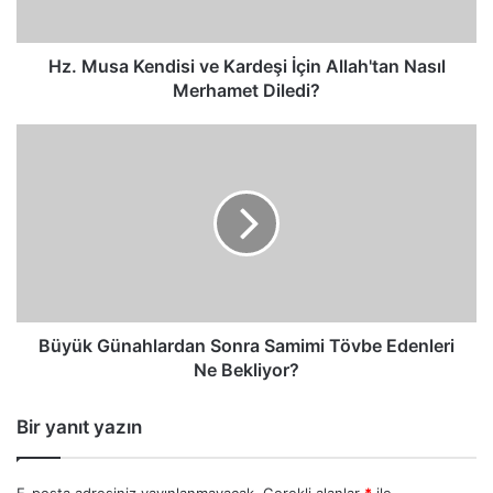
Nasıl
Merhamet
Diledi?
Hz. Musa Kendisi ve Kardeşi İçin Allah'tan Nasıl
Merhamet Diledi?
Büyük
Günahlardan
Sonra
Samimi
Tövbe
Edenleri
Ne
Bekliyor?
Büyük Günahlardan Sonra Samimi Tövbe Edenleri
Ne Bekliyor?
Bir yanıt yazın
E-posta adresiniz yayınlanmayacak.
Gerekli alanlar
*
ile