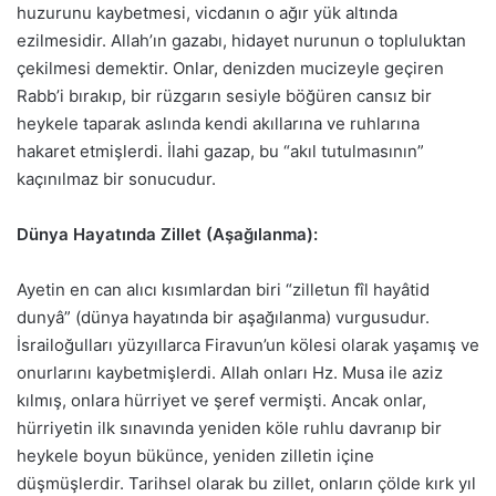
huzurunu kaybetmesi, vicdanın o ağır yük altında
ezilmesidir. Allah’ın gazabı, hidayet nurunun o topluluktan
çekilmesi demektir. Onlar, denizden mucizeyle geçiren
Rabb’i bırakıp, bir rüzgarın sesiyle böğüren cansız bir
heykele taparak aslında kendi akıllarına ve ruhlarına
hakaret etmişlerdi. İlahi gazap, bu “akıl tutulmasının”
kaçınılmaz bir sonucudur.
Dünya Hayatında Zillet (Aşağılanma):
Ayetin en can alıcı kısımlardan biri “zilletun fîl hayâtid
dunyâ” (dünya hayatında bir aşağılanma) vurgusudur.
İsrailoğulları yüzyıllarca Firavun’un kölesi olarak yaşamış ve
onurlarını kaybetmişlerdi. Allah onları Hz. Musa ile aziz
kılmış, onlara hürriyet ve şeref vermişti. Ancak onlar,
hürriyetin ilk sınavında yeniden köle ruhlu davranıp bir
heykele boyun bükünce, yeniden zilletin içine
düşmüşlerdir. Tarihsel olarak bu zillet, onların çölde kırk yıl