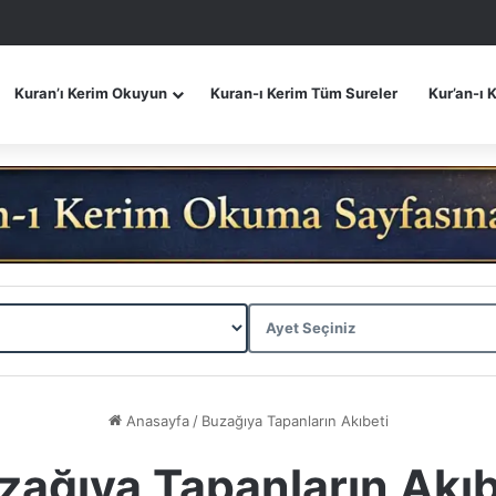
Kuran’ı Kerim Okuyun
Kuran-ı Kerim Tüm Sureler
Kur’an-ı 
Anasayfa
/
Buzağıya Tapanların Akıbeti
zağıya Tapanların Akıb