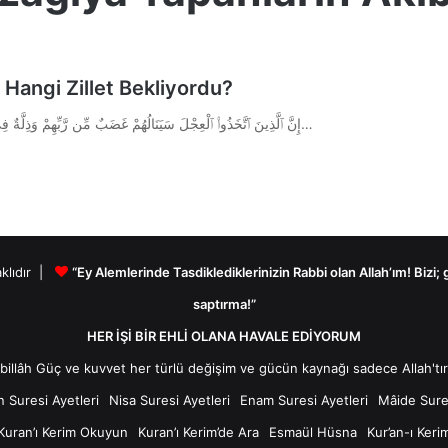
 Hangi Zillet Bekliyordu?
Kur’an-ı Kerim A’râf Suresi 152. Ayeti إِنَّ ٱلَّذِينَ ٱتَّخَذُوا۟ ٱلْعِجْلَ سَيَنَالُهُمْ غَضَبٌ مِّن رَّبِّهِمْ وَذِلَّةٌ فِى ٱلْحَيَوٰةِ ٱلدُّنْيَا ۚ وَكَذَٰلِكَ…
aklıdır |
“Ey Alemlerinde Tasdiklediklerinizin Rabbi olan Allah’ım! Bizi;
saptırma!”
HER İŞİ BİR EHLİ OLANA HAVALE EDİYORUM
n Suresi Ayetleri
Nisa Suresi Ayetleri
Enam Suresi Ayetleri
Mâide Sures
Kuran’ı Kerim Okuyun
Kuran’ı Kerim’de Ara
Esmaül Hüsna
Kur’an-ı Keri