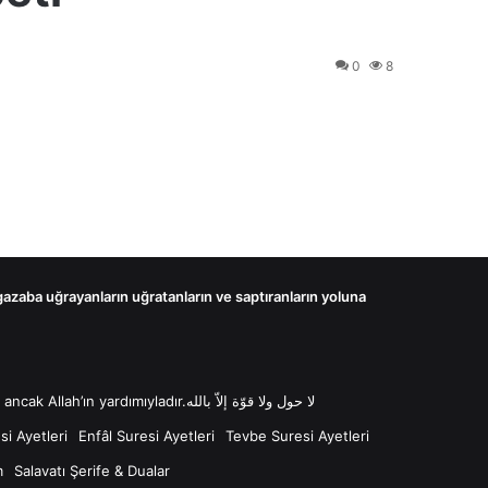
0
8
 gazaba uğrayanların uğratanların ve saptıranların yoluna
لا حول ولا قوّة إلاّ بالله “Lâ havle ve lâ kuvvete illâ billâh Güç ve kuvvet her türlü değişim ve gücün kaynağı sadece Allah'tır ancak Allah’ın yardımıyladır.لا حول ولا قوّة إلاّ بالله
i Ayetleri
Enfâl Suresi Ayetleri
Tevbe Suresi Ayetleri
m
Salavatı Şerife & Dualar