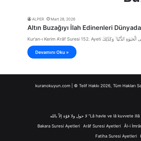
ALPER
Mart 28, 2026
Altın Buzağıyı İlah Edinenleri Dünyada
Devamını Oku »
kuranokuyun.com | © Telif Hakkı 2026, Tüm Hakları S
Bakara Suresi Ayetleri
Arâf Suresi Ayetleri
Âl-i İmrâ
Fatiha Suresi Ayetleri