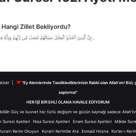
 Hangi Zillet Bekliyordu?
Kur’an-ı Kerim A’râf Suresi 152. Ayeti إِنَّ ٱلَّذِينَ ٱتَّخَذُوا۟ ٱلْعِجْلَ سَيَنَالُهُمْ غَضَبٌ مِّن رَّبِّهِمْ وَذِلَّةٌ فِى ٱلْحَيَوٰةِ ٱلدُّنْيَا ۚ وَكَذَٰلِكَ…
aklıdır |
“Ey Alemlerinde Tasdiklediklerinizin Rabbi olan Allah’ım! Bizi;
saptırma!”
HER İŞİ BİR EHLİ OLANA HAVALE EDİYORUM
n Suresi Ayetleri
Nisa Suresi Ayetleri
Enam Suresi Ayetleri
Mâide Sures
Kuran’ı Kerim Okuyun
Kuran’ı Kerim’de Ara
Esmaül Hüsna
Kur’an-ı Keri