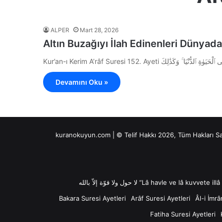
ALPER
Mart 28, 2026
Altın Buzağıyı İlah Edinenleri Dünyada
Devamını Oku »
kuranokuyun.com | © Telif Hakkı 2026, Tüm Hakları S
Bakara Suresi Ayetleri
Arâf Suresi Ayetleri
Âl-i İmrâ
Fatiha Suresi Ayetleri