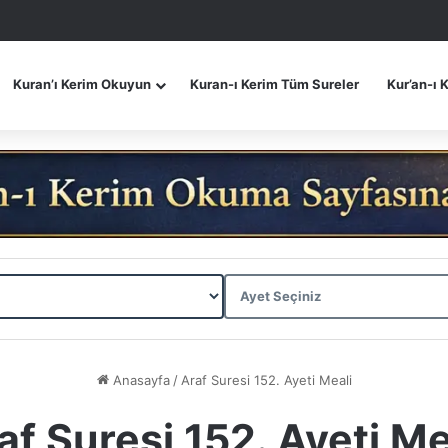
Kuran’ı Kerim Okuyun
Kuran-ı Kerim Tüm Sureler
Kur’an-ı 
Anasayfa
/
Araf Suresi 152. Ayeti Meali
af Suresi 152. Ayeti Me