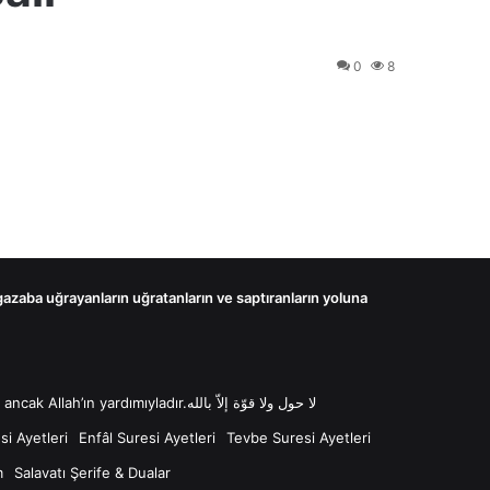
0
8
 gazaba uğrayanların uğratanların ve saptıranların yoluna
لا حول ولا قوّة إلاّ بالله “Lâ havle ve lâ kuvvete illâ billâh Güç ve kuvvet her türlü değişim ve gücün kaynağı sadece Allah'tır ancak Allah’ın yardımıyladır.لا حول ولا قوّة إلاّ بالله
i Ayetleri
Enfâl Suresi Ayetleri
Tevbe Suresi Ayetleri
m
Salavatı Şerife & Dualar