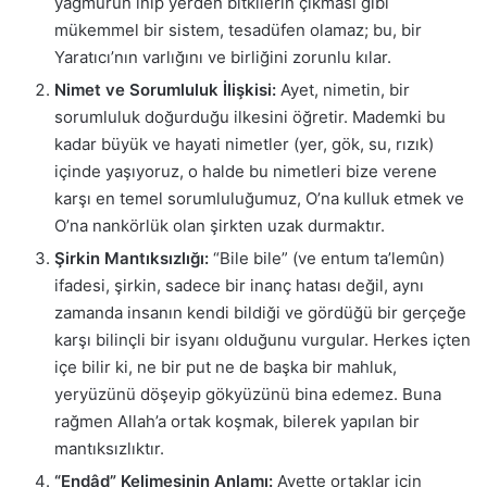
yağmurun inip yerden bitkilerin çıkması gibi
mükemmel bir sistem, tesadüfen olamaz; bu, bir
Yaratıcı’nın varlığını ve birliğini zorunlu kılar.
Nimet ve Sorumluluk İlişkisi:
Ayet, nimetin, bir
sorumluluk doğurduğu ilkesini öğretir. Mademki bu
kadar büyük ve hayati nimetler (yer, gök, su, rızık)
içinde yaşıyoruz, o halde bu nimetleri bize verene
karşı en temel sorumluluğumuz, O’na kulluk etmek ve
O’na nankörlük olan şirkten uzak durmaktır.
Şirkin Mantıksızlığı:
“Bile bile” (ve entum ta’lemûn)
ifadesi, şirkin, sadece bir inanç hatası değil, aynı
zamanda insanın kendi bildiği ve gördüğü bir gerçeğe
karşı bilinçli bir isyanı olduğunu vurgular. Herkes içten
içe bilir ki, ne bir put ne de başka bir mahluk,
yeryüzünü döşeyip gökyüzünü bina edemez. Buna
rağmen Allah’a ortak koşmak, bilerek yapılan bir
mantıksızlıktır.
“Endâd” Kelimesinin Anlamı:
Ayette ortaklar için