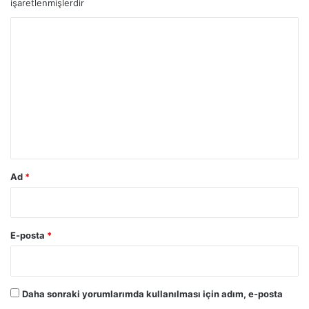
işaretlenmişlerdir
Y
o
r
u
m
*
Ad
*
E-posta
*
Daha sonraki yorumlarımda kullanılması için adım, e-posta