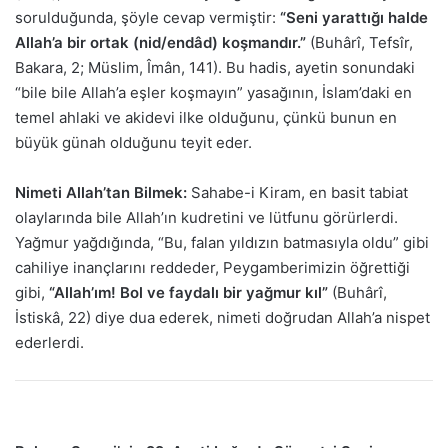
sorulduğunda, şöyle cevap vermiştir:
“Seni yarattığı halde
Allah’a bir ortak (nid/endâd) koşmandır.”
(Buhârî, Tefsîr,
Bakara, 2; Müslim, Îmân, 141). Bu hadis, ayetin sonundaki
“bile bile Allah’a eşler koşmayın” yasağının, İslam’daki en
temel ahlaki ve akidevi ilke olduğunu, çünkü bunun en
büyük günah olduğunu teyit eder.
Nimeti Allah’tan Bilmek:
Sahabe-i Kiram, en basit tabiat
olaylarında bile Allah’ın kudretini ve lütfunu görürlerdi.
Yağmur yağdığında, “Bu, falan yıldızın batmasıyla oldu” gibi
cahiliye inançlarını reddeder, Peygamberimizin öğrettiği
gibi,
“Allah’ım! Bol ve faydalı bir yağmur kıl”
(Buhârî,
İstiskâ, 22) diye dua ederek, nimeti doğrudan Allah’a nispet
ederlerdi.