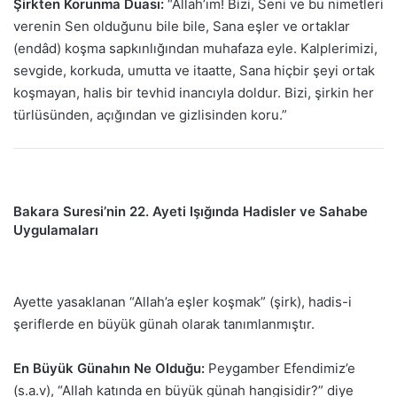
Şirkten Korunma Duası:
“Allah’ım! Bizi, Seni ve bu nimetleri
verenin Sen olduğunu bile bile, Sana eşler ve ortaklar
(endâd) koşma sapkınlığından muhafaza eyle. Kalplerimizi,
sevgide, korkuda, umutta ve itaatte, Sana hiçbir şeyi ortak
koşmayan, halis bir tevhid inancıyla doldur. Bizi, şirkin her
türlüsünden, açığından ve gizlisinden koru.”
Bakara Suresi’nin 22. Ayeti Işığında Hadisler ve Sahabe
Uygulamaları
Ayette yasaklanan “Allah’a eşler koşmak” (şirk), hadis-i
şeriflerde en büyük günah olarak tanımlanmıştır.
En Büyük Günahın Ne Olduğu:
Peygamber Efendimiz’e
(s.a.v), “Allah katında en büyük günah hangisidir?” diye