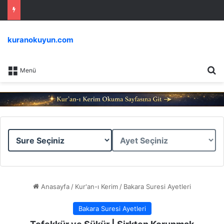
kuranokuyun.com
Ar
Menü
Sure
Ayet
Seçiniz
Seçiniz
Anasayfa
/
Kur'an-ı Kerim
/
Bakara Suresi Ayetleri
Bakara Suresi Ayetleri