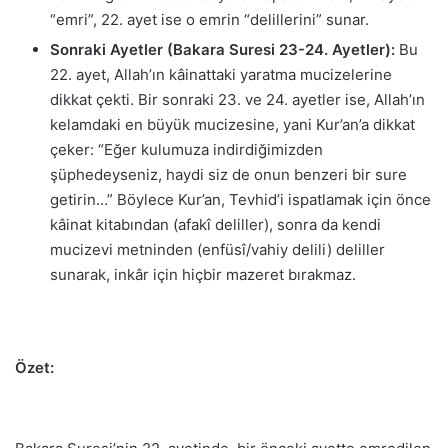
“emri”, 22. ayet ise o emrin “delillerini” sunar.
Sonraki Ayetler (Bakara Suresi 23-24. Ayetler):
Bu
22. ayet, Allah’ın kâinattaki yaratma mucizelerine
dikkat çekti. Bir sonraki 23. ve 24. ayetler ise, Allah’ın
kelamdaki en büyük mucizesine, yani Kur’an’a dikkat
çeker: “Eğer kulumuza indirdiğimizden
şüphedeyseniz, haydi siz de onun benzeri bir sure
getirin…” Böylece Kur’an, Tevhid’i ispatlamak için önce
kâinat kitabından (afakî deliller), sonra da kendi
mucizevi metninden (enfüsî/vahiy delili) deliller
sunarak, inkâr için hiçbir mazeret bırakmaz.
Özet: