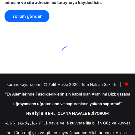
adresim ve site adresim bu tarayıcıya kaydedilsin.
kuranokuyun.com | © Telif Hakkı 2026, Tüm Hakları Saklıdır |
“Ey Alemlerinde Tasdiklediklerinizin Rabbi olan Allah’ım! Bizi; gazaba
uğrayanların uğratanların ve saptıranların yoluna saptırma!”
HER İŞİ BİR EHLİ OLANA HAVALE EDİYORUM
لا حول ولا قوّة إلاّ بالله “Lâ havle ve lâ kuvvete illâ billâh Güç ve kuvvet
her türlü değişim ve gücün kaynağı sadece Allah'tır ancak Allah’ın