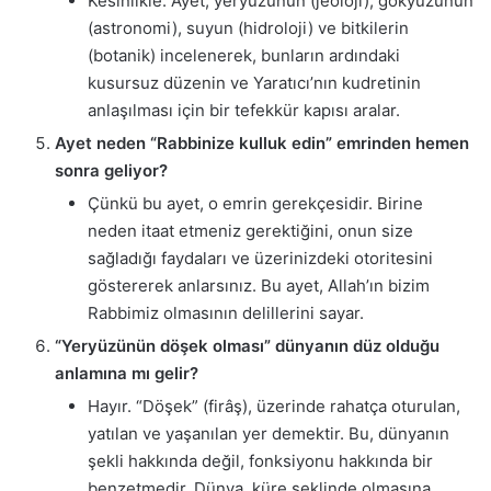
Kesinlikle. Ayet, yeryüzünün (jeoloji), gökyüzünün
(astronomi), suyun (hidroloji) ve bitkilerin
(botanik) incelenerek, bunların ardındaki
kusursuz düzenin ve Yaratıcı’nın kudretinin
anlaşılması için bir tefekkür kapısı aralar.
Ayet neden “Rabbinize kulluk edin” emrinden hemen
sonra geliyor?
Çünkü bu ayet, o emrin gerekçesidir. Birine
neden itaat etmeniz gerektiğini, onun size
sağladığı faydaları ve üzerinizdeki otoritesini
göstererek anlarsınız. Bu ayet, Allah’ın bizim
Rabbimiz olmasının delillerini sayar.
“Yeryüzünün döşek olması” dünyanın düz olduğu
anlamına mı gelir?
Hayır. “Döşek” (firâş), üzerinde rahatça oturulan,
yatılan ve yaşanılan yer demektir. Bu, dünyanın
şekli hakkında değil, fonksiyonu hakkında bir
benzetmedir. Dünya, küre şeklinde olmasına