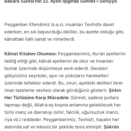
Bakara Suresi’nin 22. Ayeti Işığında Sünnet-i Seniyye
Peygamber Efendimiz (s.a.v), insanları Tevhid’e davet
ederken, en sık başvurduğu deliller, bu ayette olduğu gibi,
kâinattaki ilahi sanat ve nimetlerdi.
Kâinat Kitabını Okuması:
Peygamberimiz, Kur’an ayetlerini
tebliğ ettiği gibi, kâinat ayetlerini de okur ve insanları
bunlar üzerinde düşünmeye sevk ederdi. Geceleri
gökyüzünü seyreder, ayın ve yıldızların hareketleri
üzerinde tefekkür ederdi. Bu, onun, ayetteki delilleri birer
iman tazeleme vesilesi olarak gördüğünü gösterir.
Şirkin
Her Türlüsüne Karşı Mücadele:
Sünnet, sadece putlara
tapmayı değil, Allah’a eş koşma anlamına gelebilecek her
türlü inanç ve davranışı (sihir, falcılık, uğursuzluk inancı,
riya vb.) reddeder. Peygamberimiz, Tevhid’i, hayatın her
alanında saf ve lekesiz bir şekilde tesis etmiştir.
Şükrün