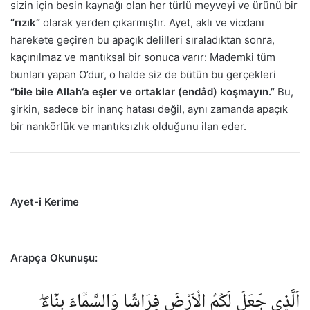
sizin için besin kaynağı olan her türlü meyveyi ve ürünü bir
“rızık”
olarak yerden çıkarmıştır. Ayet, aklı ve vicdanı
harekete geçiren bu apaçık delilleri sıraladıktan sonra,
kaçınılmaz ve mantıksal bir sonuca varır: Mademki tüm
bunları yapan O’dur, o halde siz de bütün bu gerçekleri
“bile bile Allah’a eşler ve ortaklar (endâd) koşmayın.”
Bu,
şirkin, sadece bir inanç hatası değil, aynı zamanda apaçık
bir nankörlük ve mantıksızlık olduğunu ilan eder.
Ayet-i Kerime
Arapça Okunuşu:
اَلَّذ۪ي جَعَلَ لَكُمُ الْاَرْضَ فِرَاشًا وَالسَّمَٓاءَ بِنَٓاءًۖ