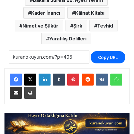
Kader İnancı
Kâinat Kitabı
Nimet ve Şükür
Şirk
Tevhid
Yaratılış Delilleri
Copy URL
LinkedIn
Tumblr
Pinterest
Reddit
VKontakte
Whats
E-Posta ile paylaş
Yazdır