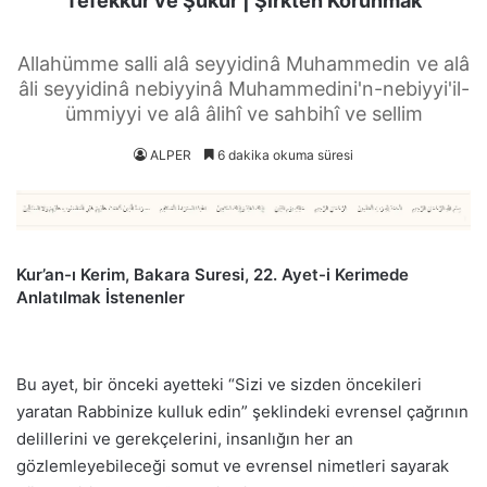
Tefekkür ve Şükür | Şirkten Korunmak
Allahümme salli alâ seyyidinâ Muhammedin ve alâ
âli seyyidinâ nebiyyinâ Muhammedini'n-nebiyyi'il-
ümmiyyi ve alâ âlihî ve sahbihî ve sellim
ALPER
6 dakika okuma süresi
Kur’an-ı Kerim, Bakara Suresi, 22. Ayet-i Kerimede
Anlatılmak İstenenler
Bu ayet, bir önceki ayetteki “Sizi ve sizden öncekileri
yaratan Rabbinize kulluk edin” şeklindeki evrensel çağrının
delillerini ve gerekçelerini, insanlığın her an
gözlemleyebileceği somut ve evrensel nimetleri sayarak