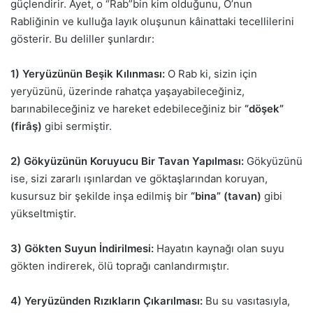
güçlendirir. Ayet, o “Rab”bin kim olduğunu, O’nun
Rabliğinin ve kulluğa layık oluşunun kâinattaki tecellilerini
gösterir. Bu deliller şunlardır:
1) Yeryüzünün Beşik Kılınması:
O Rab ki, sizin için
yeryüzünü, üzerinde rahatça yaşayabileceğiniz,
barınabileceğiniz ve hareket edebileceğiniz bir
“döşek”
(firâş)
gibi sermiştir.
2) Gökyüzünün Koruyucu Bir Tavan Yapılması:
Gökyüzünü
ise, sizi zararlı ışınlardan ve göktaşlarından koruyan,
kusursuz bir şekilde inşa edilmiş bir
“bina” (tavan)
gibi
yükseltmiştir.
3) Gökten Suyun İndirilmesi:
Hayatın kaynağı olan suyu
gökten indirerek, ölü toprağı canlandırmıştır.
4) Yeryüzünden Rızıkların Çıkarılması:
Bu su vasıtasıyla,