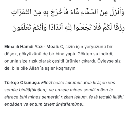
وَاَنْزَلَ مِنَ السَّمَٓاءِ مَٓاءً فَاَخْرَجَ بِه۪ مِنَ الثَّمَرَاتِ
رِزْقًا لَكُمْۚ فَلَا تَجْعَلُوا لِلّٰهِ اَنْدَادًا وَاَنْتُمْ تَعْلَمُونَ
Elmalılı Hamdi Yazır Meali:
O, sizin için yeryüzünü bir
döşek, gökyüzünü de bir bina yaptı. Gökten su indirdi,
onunla size rızık olarak çeşitli ürünler çıkardı. Öyleyse siz
de, bile bile Allah´a eşler koşmayın.
Türkçe Okunuşu:
Ellezî ceale lekumul arda firâşen ves
semâe binââ(binâen), ve enzele mines semâi mâen fe
ahrece bihî mines semerâti rızkan lekum, fe lâ tec’alû lillâhi
endâden ve entum ta’lemûn(ta’lemûne).