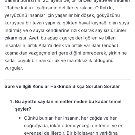
Bakara Suresi’nin 22. ayetinde, bir önceki ayette emredilen
“Rabbe kulluk” çağrısının delilleri sıralanır. O Rab ki,
yeryüzünü insanlar için yaşanılır bir döşek, gökyüzünü
koruyucu bir tavan yapmış, gökten hayat kaynağı olan suyu
indirmiş ve o suyla kendilerine rızık olarak sayısız ürünler
çıkarmıştır. Ayet, bu apaçık gerçekleri gören ve bilen
insanların, artık Allah’a denk ve ortak varlıklar (endâd)
koşmaktan vazgeçmeleri gerektiğini emrederek, şirkin ne
kadar büyük bir nankörlük ve mantıksızlık olduğunu
vurgular.
Sure ve İlgili Konular Hakkında Sıkça Sorulan Sorular
Bu ayette sayılan nimetler neden bu kadar temel
şeyler?
Çünkü bunlar, her insanın, her çağda ve her
coğrafyada, inkâr edemeyeceği en temel ve en
evrensel delillerdir. Bir bilgisayarın varlığına