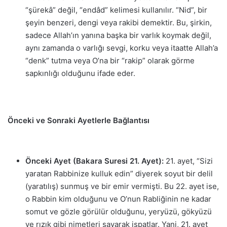
“şürekâ” değil, “endâd” kelimesi kullanılır. “Nid”, bir
şeyin benzeri, dengi veya rakibi demektir. Bu, şirkin,
sadece Allah’ın yanına başka bir varlık koymak değil,
aynı zamanda o varlığı sevgi, korku veya itaatte Allah’a
“denk” tutma veya O’na bir “rakip” olarak görme
sapkınlığı olduğunu ifade eder.
Önceki ve Sonraki Ayetlerle Bağlantısı
Önceki Ayet (Bakara Suresi 21. Ayet):
21. ayet, “Sizi
yaratan Rabbinize kulluk edin” diyerek soyut bir delil
(yaratılış) sunmuş ve bir emir vermişti. Bu 22. ayet ise,
o Rabbin kim olduğunu ve O’nun Rabliğinin ne kadar
somut ve gözle görülür olduğunu, yeryüzü, gökyüzü
ve rızık gibi nimetleri sayarak ispatlar. Yani, 21. ayet