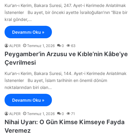
Kur’an-ı Kerim, Bakara Suresi, 247. Ayet-i Kerimede Anlatılmak
İstenenler Bu ayet, bir önceki ayette İsrailoğulları’nın “Bize bir
kral gönder,…
Devamını Oku »
ALPER
Temmuz 1, 2026
0
63
Peygamber’in Arzusu ve Kıble’nin Kâbe’ye
Çevrilmesi
Kur’an-ı Kerim, Bakara Suresi, 144. Ayet-i Kerimede Anlatılmak
İstenenler Bu ayet, İslam tarihinin en önemli dönüm
noktalarından biri olan…
Devamını Oku »
ALPER
Temmuz 1, 2026
0
71
Nihai Uyarı: O Gün Kimse Kimseye Fayda
Veremez