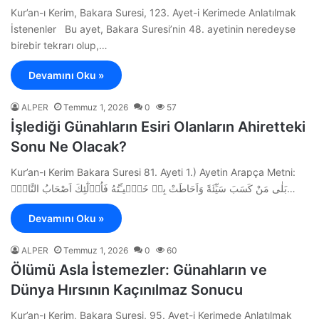
Kur’an-ı Kerim, Bakara Suresi, 123. Ayet-i Kerimede Anlatılmak
İstenenler Bu ayet, Bakara Suresi’nin 48. ayetinin neredeyse
birebir tekrarı olup,…
Devamını Oku »
ALPER
Temmuz 1, 2026
0
57
İşlediği Günahların Esiri Olanların Ahiretteki
Sonu Ne Olacak?
Kur’an-ı Kerim Bakara Suresi 81. Ayeti 1.) Ayetin Arapça Metni:
بَلٰى مَنْ كَسَبَ سَيِّئَةً وَاَحَاطَتْ بِه۪ خَط۪ٓيـَٔتُهُ فَاُو۬لٰٓئِكَ اَصْحَابُ النَّارِۚ…
Devamını Oku »
ALPER
Temmuz 1, 2026
0
60
Ölümü Asla İstemezler: Günahların ve
Dünya Hırsının Kaçınılmaz Sonucu
Kur’an-ı Kerim, Bakara Suresi, 95. Ayet-i Kerimede Anlatılmak