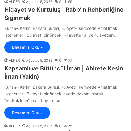
ALPER
Ağustos 5, 2026
0
69
Hidayet ve Kurtuluş | Rabb’in Rehberliğine
Sığınmak
Kur’an-ı Kerim, Bakara Suresi, 5. Ayet-i Kerimede Anlatılmak
İstenenler Bu ayet, bir önceki iki ayette (3. ve 4. ayetler)…
Devamını Oku »
ALPER
Ağustos 5, 2026
0
77
Kapsamlı ve Bütüncül İman | Ahirete Kesin
İman (Yakin)
Kur’an-ı Kerim, Bakara Suresi, 4. Ayet-i Kerimede Anlatılmak
İstenenler Bu ayet, bir önceki ayetin devamı olarak,
“müttakilerin” iman boyutunu…
Devamını Oku »
ALPER
Ağustos 5, 2026
0
75