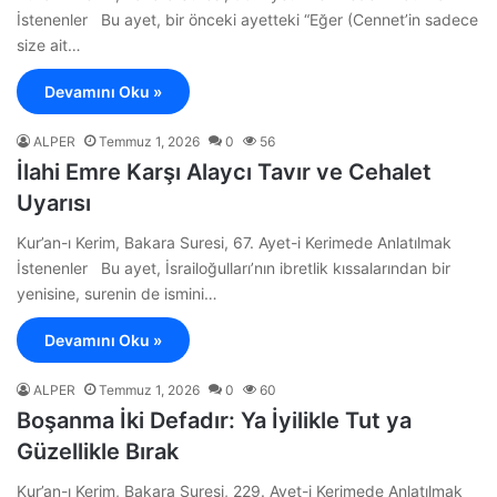
İstenenler Bu ayet, bir önceki ayetteki “Eğer (Cennet’in sadece
size ait…
Devamını Oku »
ALPER
Temmuz 1, 2026
0
56
İlahi Emre Karşı Alaycı Tavır ve Cehalet
Uyarısı
Kur’an-ı Kerim, Bakara Suresi, 67. Ayet-i Kerimede Anlatılmak
İstenenler Bu ayet, İsrailoğulları’nın ibretlik kıssalarından bir
yenisine, surenin de ismini…
Devamını Oku »
ALPER
Temmuz 1, 2026
0
60
Boşanma İki Defadır: Ya İyilikle Tut ya
Güzellikle Bırak
Kur’an-ı Kerim, Bakara Suresi, 229. Ayet-i Kerimede Anlatılmak