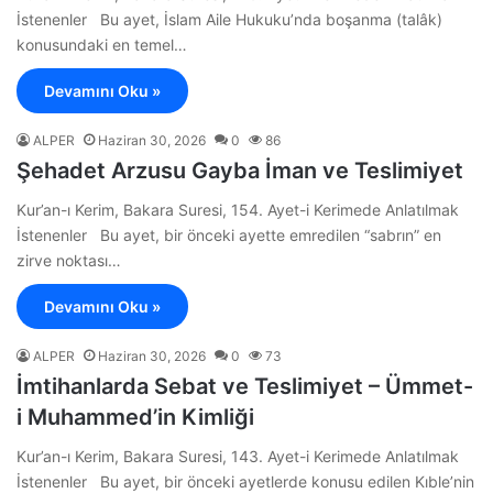
İstenenler Bu ayet, İslam Aile Hukuku’nda boşanma (talâk)
konusundaki en temel…
Devamını Oku »
ALPER
Haziran 30, 2026
0
86
Şehadet Arzusu Gayba İman ve Teslimiyet
Kur’an-ı Kerim, Bakara Suresi, 154. Ayet-i Kerimede Anlatılmak
İstenenler Bu ayet, bir önceki ayette emredilen “sabrın” en
zirve noktası…
Devamını Oku »
ALPER
Haziran 30, 2026
0
73
İmtihanlarda Sebat ve Teslimiyet – Ümmet-
i Muhammed’in Kimliği
Kur’an-ı Kerim, Bakara Suresi, 143. Ayet-i Kerimede Anlatılmak
İstenenler Bu ayet, bir önceki ayetlerde konusu edilen Kıble’nin