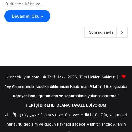
Kudüs’ten Kâbe’ye…
Devamını Oku »
Sonraki sayfa
kuranokuyun.com | © Telif Hakkı 2026, Tüm Hakları Saklıdır |
“Ey Alemlerinde Tasdiklediklerinizin Rabbi olan Allah’ım! Bizi; gazaba
uğrayanların uğratanların ve saptıranların yoluna saptırma!”
HER İŞİ BİR EHLİ OLANA HAVALE EDİYORUM
لا حول ولا قوّة إلاّ بالله “Lâ havle ve lâ kuvvete illâ billâh Güç ve kuvvet
her türlü değişim ve gücün kaynağı sadece Allah'tır ancak Allah’ın