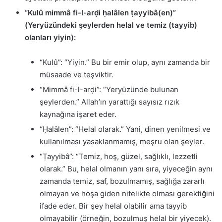
“Kulû mimmâ fi-l-arḍi ḥalâlen ṭayyibâ(en)”
(Yeryüzündeki şeylerden helal ve temiz (tayyib)
olanları yiyin):
“Kulû”: “Yiyin.” Bu bir emir olup, aynı zamanda bir
müsaade ve teşviktir.
“Mimmâ fi-l-arḍi”: “Yeryüzünde bulunan
şeylerden.” Allah’ın yarattığı sayısız rızık
kaynağına işaret eder.
“Ḥalâlen”: “Helal olarak.” Yani, dinen yenilmesi ve
kullanılması yasaklanmamış, meşru olan şeyler.
“Ṭayyibâ”: “Temiz, hoş, güzel, sağlıklı, lezzetli
olarak.” Bu, helal olmanın yanı sıra, yiyeceğin aynı
zamanda temiz, saf, bozulmamış, sağlığa zararlı
olmayan ve hoşa giden nitelikte olması gerektiğini
ifade eder. Bir şey helal olabilir ama tayyib
olmayabilir (örneğin, bozulmuş helal bir yiyecek).