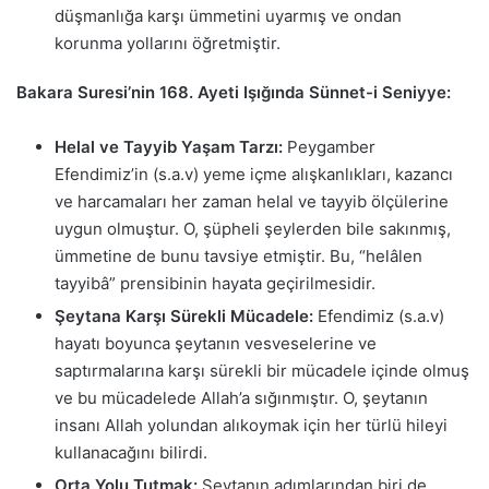
düşmanlığa karşı ümmetini uyarmış ve ondan
korunma yollarını öğretmiştir.
Bakara Suresi’nin 168. Ayeti Işığında Sünnet-i Seniyye:
Helal ve Tayyib Yaşam Tarzı:
Peygamber
Efendimiz’in (s.a.v) yeme içme alışkanlıkları, kazancı
ve harcamaları her zaman helal ve tayyib ölçülerine
uygun olmuştur. O, şüpheli şeylerden bile sakınmış,
ümmetine de bunu tavsiye etmiştir. Bu, “helâlen
tayyibâ” prensibinin hayata geçirilmesidir.
Şeytana Karşı Sürekli Mücadele:
Efendimiz (s.a.v)
hayatı boyunca şeytanın vesveselerine ve
saptırmalarına karşı sürekli bir mücadele içinde olmuş
ve bu mücadelede Allah’a sığınmıştır. O, şeytanın
insanı Allah yolundan alıkoymak için her türlü hileyi
kullanacağını bilirdi.
Orta Yolu Tutmak:
Şeytanın adımlarından biri de