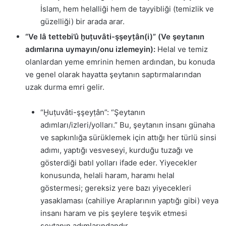
İslam, hem helalliği hem de tayyibliği (temizlik ve
güzelliği) bir arada arar.
“Ve lâ tettebi’û ḫuṭuvâti-şşeyṭân(i)” (Ve şeytanın
adımlarına uymayın/onu izlemeyin):
Helal ve temiz
olanlardan yeme emrinin hemen ardından, bu konuda
ve genel olarak hayatta şeytanın saptırmalarından
uzak durma emri gelir.
“Ḫuṭuvâti-şşeyṭân”: “Şeytanın
adımları/izleri/yolları.” Bu, şeytanın insanı günaha
ve sapkınlığa sürüklemek için attığı her türlü sinsi
adımı, yaptığı vesveseyi, kurduğu tuzağı ve
gösterdiği batıl yolları ifade eder. Yiyecekler
konusunda, helali haram, haramı helal
göstermesi; gereksiz yere bazı yiyecekleri
yasaklaması (cahiliye Araplarının yaptığı gibi) veya
insanı haram ve pis şeylere teşvik etmesi
şeytanın adımlarındandır.