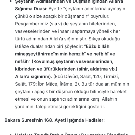
Şeytanın Adımlarından ve Düşmanlığından Allah’a
Sığınma Duası:
Ayette “şeytanın adımlarına uymayın,
çünkü o size apaçık bir düşmandır” buyrulur.
Peygamberimiz (s.a.v) de şeytanın hilelerinden,
vesveselerinden ve insanı saptırmaya yönelik her
türlü adımından Allah’a sığınmıştır. Sıkça okuduğu
istiâze dualarından biri şöyledir:
“Eûżu billâhi
mineşşeytânirracîm min hemzihî ve nefḫihî ve
nefśih” (Kovulmuş şeytanın vesveselerinden,
kibrinden ve üfürüklerinden (sihir, aldatma vb.)
Allah’a sığınırım).
(Ebû Dâvûd, Salât, 120; Tirmizî,
Salât, 179; İbn Mâce, İkāme, 2). Bu tür dualar, müminin
şeytanın apaçık bir düşman olduğu bilinciyle hareket
etmesi ve onun saptırıcı adımlarına karşı Allah’ın
yardımını talep etmesi gerektiğini gösterir.
Bakara Suresi’nin 168. Ayeti Işığında Hadisler: