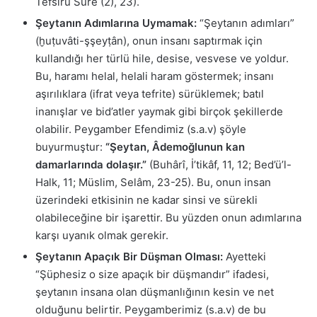
Tefsîru Sûre (2), 23).
Şeytanın Adımlarına Uymamak:
“Şeytanın adımları”
(ḫuṭuvâti-şşeyṭân), onun insanı saptırmak için
kullandığı her türlü hile, desise, vesvese ve yoldur.
Bu, haramı helal, helali haram göstermek; insanı
aşırılıklara (ifrat veya tefrite) sürüklemek; batıl
inanışlar ve bid’atler yaymak gibi birçok şekillerde
olabilir. Peygamber Efendimiz (s.a.v) şöyle
buyurmuştur:
“Şeytan, Âdemoğlunun kan
damarlarında dolaşır.”
(Buhârî, İ’tikâf, 11, 12; Bed’ü’l-
Halk, 11; Müslim, Selâm, 23-25). Bu, onun insan
üzerindeki etkisinin ne kadar sinsi ve sürekli
olabileceğine bir işarettir. Bu yüzden onun adımlarına
karşı uyanık olmak gerekir.
Şeytanın Apaçık Bir Düşman Olması:
Ayetteki
“Şüphesiz o size apaçık bir düşmandır” ifadesi,
şeytanın insana olan düşmanlığının kesin ve net
olduğunu belirtir. Peygamberimiz (s.a.v) de bu