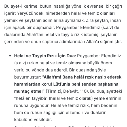
Bu ayet-i kerime, bütün insanlığa yönelik evrensel bir çağrı
içerir: Yeryüzündeki nimetlerden helal ve temiz olanları
yemek ve şeytanın adımlarına uymamak. Zira şeytan, insan
için apaçık bir düşmandır. Peygamber Efendimiz (s.a.v) de
dualarında Allah’tan helal ve tayyib rızık istemiş, şeytanın
şerrinden ve onun saptırıcı adımlarından Allah’a sığınmıştır.
Helal ve Tayyib Rızık İçin Dua:
Peygamber Efendimiz
(s.a.v) rızkın helal ve temiz olmasına büyük önem
verir, bu yönde dua ederdi. Bir duasında şöyle
buyurmuştur:
“Allah’ım! Bana helâl rızık nasip ederek
haramlardan koru! Lütfunla beni senden başkasına
muhtaç etme!”
(Tirmizî, De’avât, 110). Bu dua, ayetteki
“helâlen tayyibâ” (helal ve temiz olarak) yeme emrinin
ruhuna uygundur. Helal ve temiz rızık, hem bedenin
hem de ruhun sağlığı için elzemdir ve duaların
kabulüne vesiledir.