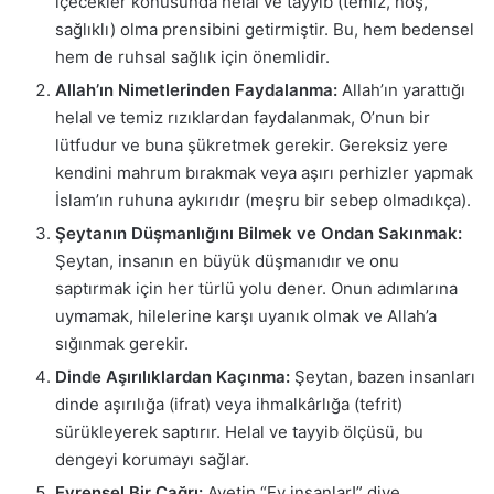
içecekler konusunda helal ve tayyib (temiz, hoş,
sağlıklı) olma prensibini getirmiştir. Bu, hem bedensel
hem de ruhsal sağlık için önemlidir.
Allah’ın Nimetlerinden Faydalanma:
Allah’ın yarattığı
helal ve temiz rızıklardan faydalanmak, O’nun bir
lütfudur ve buna şükretmek gerekir. Gereksiz yere
kendini mahrum bırakmak veya aşırı perhizler yapmak
İslam’ın ruhuna aykırıdır (meşru bir sebep olmadıkça).
Şeytanın Düşmanlığını Bilmek ve Ondan Sakınmak:
Şeytan, insanın en büyük düşmanıdır ve onu
saptırmak için her türlü yolu dener. Onun adımlarına
uymamak, hilelerine karşı uyanık olmak ve Allah’a
sığınmak gerekir.
Dinde Aşırılıklardan Kaçınma:
Şeytan, bazen insanları
dinde aşırılığa (ifrat) veya ihmalkârlığa (tefrit)
sürükleyerek saptırır. Helal ve tayyib ölçüsü, bu
dengeyi korumayı sağlar.
Evrensel Bir Çağrı:
Ayetin “Ey insanlar!” diye