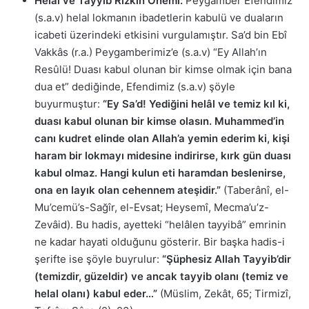
Helal ve Tayyib Rızkın Önemi:
Peygamber Efendimiz
(s.a.v) helal lokmanın ibadetlerin kabulü ve duaların
icabeti üzerindeki etkisini vurgulamıştır. Sa’d bin Ebî
Vakkâs (r.a.) Peygamberimiz’e (s.a.v) “Ey Allah’ın
Resûlü! Duası kabul olunan bir kimse olmak için bana
dua et” dediğinde, Efendimiz (s.a.v) şöyle
buyurmuştur:
“Ey Sa’d! Yediğini helâl ve temiz kıl ki,
duası kabul olunan bir kimse olasın. Muhammed’in
canı kudret elinde olan Allah’a yemin ederim ki, kişi
haram bir lokmayı midesine indirirse, kırk gün duası
kabul olmaz. Hangi kulun eti haramdan beslenirse,
ona en layık olan cehennem ateşidir.”
(Taberânî, el-
Mu’cemü’s-Sağîr, el-Evsat; Heysemî, Mecma’u’z-
Zevâid). Bu hadis, ayetteki “helâlen tayyibâ” emrinin
ne kadar hayati olduğunu gösterir. Bir başka hadis-i
şerifte ise şöyle buyrulur:
“Şüphesiz Allah Tayyib’dir
(temizdir, güzeldir) ve ancak tayyib olanı (temiz ve
helal olanı) kabul eder…”
(Müslim, Zekât, 65; Tirmizî,