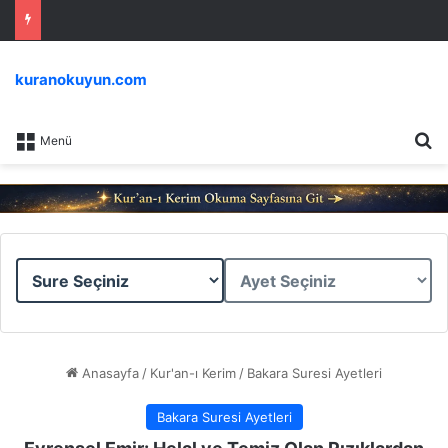
kuranokuyun.com
Ar
Menü
Sure
Ayet
Seçiniz
Seçiniz
Anasayfa
/
Kur'an-ı Kerim
/
Bakara Suresi Ayetleri
Bakara Suresi Ayetleri