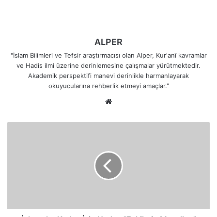
ALPER
"İslam Bilimleri ve Tefsir araştırmacısı olan Alper, Kur'anî kavramlar
ve Hadis ilmi üzerine derinlemesine çalışmalar yürütmektedir.
Akademik perspektifi manevi derinlikle harmanlayarak
okuyucularına rehberlik etmeyi amaçlar."
Web
sitesi
İnkarcılar
Kur'an
İçin
Neden
"Eskilerin
Masalları"
Dediler?