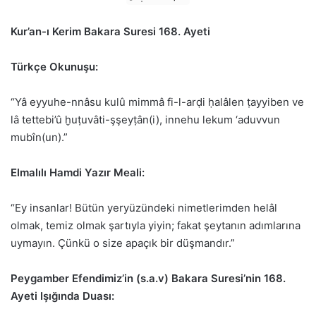
Kur’an-ı Kerim Bakara Suresi 168. Ayeti
Türkçe Okunuşu:
“Yâ eyyuhe-nnâsu kulû mimmâ fi-l-arḍi ḥalâlen ṭayyiben ve
lâ tettebi’û ḫuṭuvâti-şşeyṭân(i), innehu lekum ‘aduvvun
mubîn(un).”
Elmalılı Hamdi Yazır Meali:
“Ey insanlar! Bütün yeryüzündeki nimetlerimden helâl
olmak, temiz olmak şartıyla yiyin; fakat şeytanın adımlarına
uymayın. Çünkü o size
apaçık bir düşmandır.”
Peygamber Efendimiz’in (s.a.v) Bakara Suresi’nin 168.
Ayeti Işığında Duası: