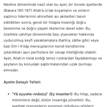
Medine döneminde nazil olan bu ayet, bir önceki ayetlerde
(Bakara 165-167) Allah’a ortak koşanların ve onların
saptırıcı liderlerinin ahiretteki acı akıbetleri tasvir
edildikten sonra, genel bir hitapla insanlığı doğru
beslenme ve doğru yaşam ilkelerine davet eder. Bu,
özellikle cahiliye döneminde bazı yiyecekler hakkında
uydurulmuş keyfi yasaklamalara (bahîra, sâibe gibi) veya
bazı Ehl-i Kitap mensuplarının kendi kendilerine
çıkardıkları aşırı perhizlere bir cevap niteliğinde olabilir.
Ayet, Allah’ın helal kıldığı temiz rızıklardan faydalanmayı ve
şeytanın bu konudaki saptırmalarından uzak durmayı
emreder.
Ayetin Detaylı Tefsiri:
“Yâ eyyuhe-nnâs(u)” (Ey insanlar!):
Bu hitap, sadece
müminlere değil, bütün insanlığa yöneliktir. Bu,
ayetteki prensiplerin evrensel olduğunu gösterir.