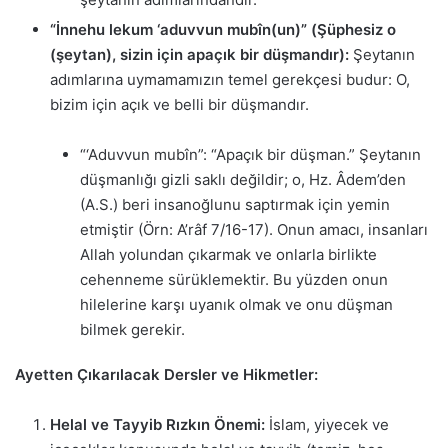
“İnnehu lekum ‘aduvvun mubîn(un)” (Şüphesiz o
(şeytan), sizin için apaçık bir düşmandır):
Şeytanın
adımlarına uymamamızın temel gerekçesi budur: O,
bizim için açık ve belli bir düşmandır.
“‘Aduvvun mubîn”: “Apaçık bir düşman.” Şeytanın
düşmanlığı gizli saklı değildir; o, Hz. Âdem’den
(A.S.) beri insanoğlunu saptırmak için yemin
etmiştir (Örn: A’râf 7/16-17). Onun amacı, insanları
Allah yolundan çıkarmak ve onlarla birlikte
cehenneme sürüklemektir. Bu yüzden onun
hilelerine karşı uyanık olmak ve onu düşman
bilmek gerekir.
Ayetten Çıkarılacak Dersler ve Hikmetler:
Helal ve Tayyib Rızkın Önemi:
İslam, yiyecek ve