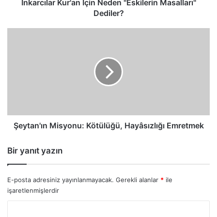
İnkarcılar Kur'an İçin Neden "Eskilerin Masalları"
Dediler?
Şeytan'ın
Misyonu:
Kötülüğü,
Hayâsızlığı
Emretmek
Şeytan'ın Misyonu: Kötülüğü, Hayâsızlığı Emretmek
Bir yanıt yazın
E-posta adresiniz yayınlanmayacak.
Gerekli alanlar
*
ile
işaretlenmişlerdir
Y