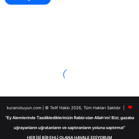
kuranokuyun.com | © Telif Hakkı 2026, Tüm Hakları Saklıdır |
“Ey Alemlerinde Tasdiklediklerinizin Rabbi olan Allah’ım! Bizi; gazaba
uğrayanların uğratanların ve saptıranların yoluna saptırma!”
HER İŞİ BİR EHLİ OLANA HAVALE EDİYORUM