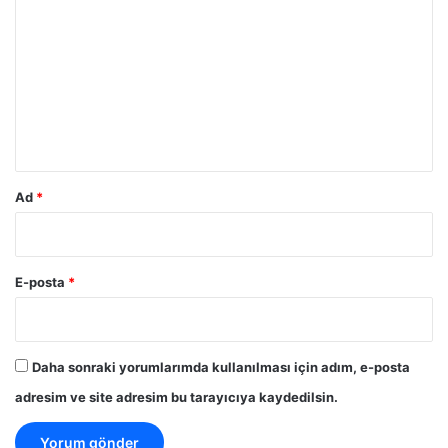
o
r
u
m
*
Ad
*
E-posta
*
Daha sonraki yorumlarımda kullanılması için adım, e-posta
adresim ve site adresim bu tarayıcıya kaydedilsin.