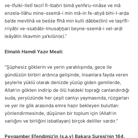
ve-lfulki-lletî tecrî fi-lbaḥri bimâ yenfe’u-nnâse ve mâ
enzela-llâhu mine-ssemâ-i min mâ-in fe-aḥyâ bihi-l-arḍa
ba’de mevtihâ ve beśśe fîhâ min kulli dâbbe(tin) ve taṣrîfi-
rriyâḥi ve-ssaḥâbi-lmusaḫḫari beyne-ssemâ-i vel-arḍi
leâyâtin likavmin ya’kılûn(e).”
Elmalılı Hamdi Yazır Meali:
“Şüphesiz göklerin ve yerin yaratılışında, gece ile
gündüzün birbiri ardınca gelişinde, insanlara
fayda veren
şeylerle yüklü olarak denizde yüzüp giden gemilerde,
Allah’ın gökten
indirip de ölü haldeki toprağı canlandırdığı
suda, yeryüzünde her çeşit canlıyı yaymasında, rüzgarları
ve yer ile gök arasında emre
hazır bekleyen bulutları
yönlendirmesinde, düşünen bir toplum için
(Allah’ın
varlığını ve birliğini isbatlayan) birçok deliller vardır.”
Peygamber Efendimiz’in (s.a.v) Bakara Suresi’nin 164.