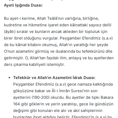
Ayeti Işığında Duası:
Bu ayet-i kerime, Allah Teâlâ’nın varlığına, birliğine,
kudretine ve hikmetine işaret eden kâinattaki sayısız delili
(âyâtı) sıralar ve bunların ancak akleden bir topluluk için
birer ibret olduğunu vurgular. Peygamber Efendimiz (s.a.v)
de bu kâinat kitabını okumuş, Allah’ın yarattığı her şeyde
O’nun azametini görmüş ve dualarında bu tefekkürünü dile
getirmiştir. O, Allah’tan faydalı ilim, anlayış ve bu ayetlerden
ders çıkarma kabiliyeti istemiştir.
Tefekkür ve Allah’ın Azametini İdrak Duası:
Peygamber Efendimiz (s.a.v) gece namaza kalktığında
gökyüzüne bakar ve Âl-i İmrân Suresi’nin son
ayetlerini (190-200) okurdu. Bu ayetler de tıpkı Bakara
164 gibi göklerin ve yerin yaratılışı, gece ile gündüzün
değişimi gibi konuları ele alır ve akıl sahiplerinin
bunlardan ibret aldığını belirtir. Efendimiz’in (s.a.v) bu