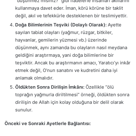
“düşünmez misiniz?” gibi ifadelerle insanları akıllarını
kullanmaya davet eder. İman, körü körüne bir taklit
değil, akıl ve tefekkürle desteklenen bir teslimiyettir.
Doğa Bilimlerinin Teşviki (Dolaylı Olarak):
Ayette
sayılan tabiat olayları (yağmur, rüzgar, bitkiler,
hayvanlar, gemilerin yüzmesi vb.) üzerinde
düşünmek, aynı zamanda bu olayların nasıl meydana
geldiğini araştırmaya, yani doğa bilimlerine bir
teşviktir. Ancak bu araştırmanın amacı, Yaratıcı’yı inkâr
etmek değil, O’nun sanatını ve kudretini daha iyi
anlamak olmalıdır.
Öldükten Sonra Dirilişin İmkânı:
Özellikle “ölü
toprağın yağmurla diriltilmesi” örneği, öldükten sonra
dirilişin de Allah için kolay olduğuna bir delil olarak
sunulur.
Önceki ve Sonraki Ayetlerle Bağlantısı: