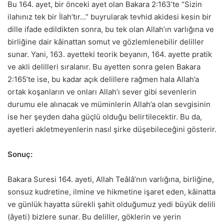
Bu 164. ayet, bir önceki ayet olan Bakara 2:163’te “Sizin
ilahınız tek bir İlah’tır…” buyrularak tevhid akidesi kesin bir
dille ifade edildikten sonra, bu tek olan Allah’ın varlığına ve
birliğine dair kâinattan somut ve gözlemlenebilir deliller
sunar. Yani, 163. ayetteki teorik beyanın, 164. ayette pratik
ve akli delilleri sıralanır. Bu ayetten sonra gelen Bakara
2:165’te ise, bu kadar açık delillere rağmen hala Allah’a
ortak koşanların ve onları Allah’ı sever gibi sevenlerin
durumu ele alınacak ve müminlerin Allah’a olan sevgisinin
ise her şeyden daha güçlü olduğu belirtilecektir. Bu da,
ayetleri akletmeyenlerin nasıl şirke düşebileceğini gösterir.
Sonuç:
Bakara Suresi 164. ayeti, Allah Teâlâ’nın varlığına, birliğine,
sonsuz kudretine, ilmine ve hikmetine işaret eden, kâinatta
ve günlük hayatta sürekli şahit olduğumuz yedi büyük delili
(âyeti) bizlere sunar. Bu deliller, göklerin ve yerin