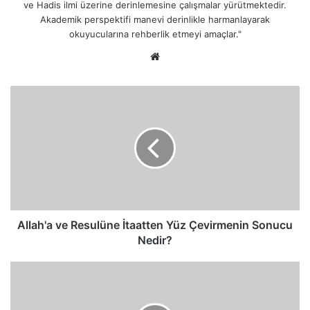
ve Hadis ilmi üzerine derinlemesine çalışmalar yürütmektedir.
Akademik perspektifi manevi derinlikle harmanlayarak
okuyucularına rehberlik etmeyi amaçlar."
Web
sitesi
Allah'a
ve
Resulüne
İtaatten
Yüz
Çevirmenin
Sonucu
Nedir?
Allah'a ve Resulüne İtaatten Yüz Çevirmenin Sonucu
Nedir?
Sahte
Sevgiler
ve