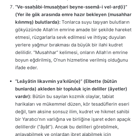
“Ve-ssaḥâbi-lmusaḫḫari beyne-ssemâ-i vel-arḍ(i)”
(Yer ile gök arasında emre hazır bekleyen (musahhar
kılınmış) bulutlarda):
Tonlarca suyu taşıyan bulutların
gökyüzünde Allah’ın emrine amade bir şekilde hareket
etmesi, rüzgarlarla sevk edilmesi ve ihtiyaç duyulan
yerlere yağmur bırakması da büyük bir ilahi kudret
delilidir. “Musahhar” kelimesi, onların Allah’ın emrine
boyun eğdirilmiş, O’nun hizmetine verilmiş olduğunu
ifade eder.
“Leâyâtin likavmin ya’kılûn(e)” (Elbette (bütün
bunlarda) akleden bir topluluk için deliller (âyetler)
vardır):
Bütün bu sayılan kozmik olaylar, tabiat
harikaları ve mükemmel düzen, kör tesadüflerin eseri
değil, tam aksine sonsuz ilim, kudret ve hikmet sahibi
bir Yaratıcı’nın varlığına ve birliğine işaret eden apaçık
delillerdir (“âyât”). Ancak bu delilleri görebilmek,
anlayabilmek ve onlardan ibret alabilmek için