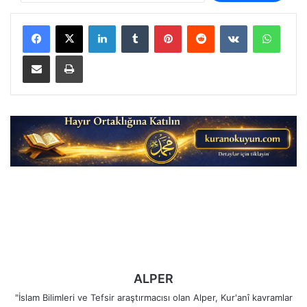
LinkedIn
Tumblr
Pinterest
Reddit
VKontakte
Whats
E-Posta ile paylaş
Yazdır
ALPER
"İslam Bilimleri ve Tefsir araştırmacısı olan Alper, Kur'anî kavramlar