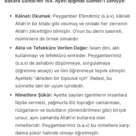
Bakara Suresi’nin 164. Ayeti Işığında Sünnet-i Seniyye:
Kâinatı Okumak:
Peygamber Efendimiz (s.a.v), kâinatı
Allah’ın bir kitabı gibi okumuş ve ondaki her zerrenin
Allah’ı zikrettiğini bilmiştir. O’nun bu derin basireti,
müminlere de örnek olmalıdır.
Akla ve Tefekküre Verilen Değer:
İslam dini, aklı
kullanmayı ve tefekkürü emreder. Peygamberimiz
(s.a.v) de ashabını düşünmeye, sorgulamaya
(öğrenme amaçlı) ve ilim öğrenmeye teşvik etmiştir.
Ayetteki “akleden bir topluluk için” ifadesi, bu
sünnetle tam bir uyum içindedir.
Nimetlere Şükür:
Ayette sayılan (gemilerin insanlara
fayda vermesi, yağmurla ölü toprağın canlanması,
rüzgarların ve bulutların yönlendirilmesi gibi) birçok
unsur, aynı zamanda Allah’ın kullarına olan
nimetleridir. Peygamberimiz (s.a.v) bu nimetlere karşı
daima şükür halinde olmayı öğretmiştir.