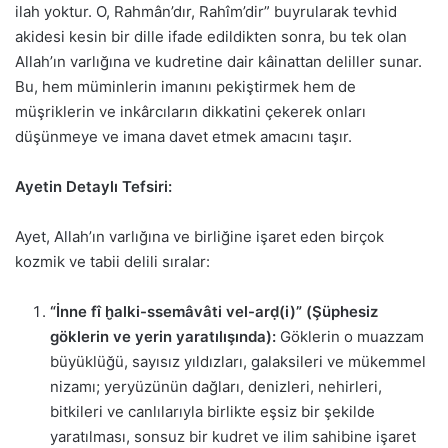
ilah yoktur. O, Rahmân’dır, Rahîm’dir” buyrularak tevhid
akidesi kesin bir dille ifade edildikten sonra, bu tek olan
Allah’ın varlığına ve kudretine dair kâinattan deliller sunar.
Bu, hem müminlerin imanını pekiştirmek hem de
müşriklerin ve inkârcıların dikkatini çekerek onları
düşünmeye ve imana davet etmek amacını taşır.
Ayetin Detaylı Tefsiri:
Ayet, Allah’ın varlığına ve birliğine işaret eden birçok
kozmik ve tabii delili sıralar:
“İnne fî ḫalki-ssemâvâti vel-arḍ(i)” (Şüphesiz
göklerin ve yerin yaratılışında):
Göklerin o muazzam
büyüklüğü, sayısız yıldızları, galaksileri ve mükemmel
nizamı; yeryüzünün dağları, denizleri, nehirleri,
bitkileri ve canlılarıyla birlikte eşsiz bir şekilde
yaratılması, sonsuz bir kudret ve ilim sahibine işaret