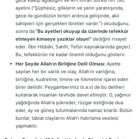
gece kalkıp ağladığını ve Âl-i İmrân Suresi’nin 190.
ayetini (“Şüphesiz, göklerin ve yerin yaratılışında,
gece ile gündüzün birbiri ardınca gelişinde, akıl
sahipleri için gerçekten ibretler vardır.”) okuduğunu,
sonra da
“Bu ayetleri okuyup da üzerinde tefekkür
etmeyen kimseye yazıklar olsun!”
dediğini rivayet
eder. (İbn Hibbân, Sahîh; Tefsir kaynaklarında geçer).
Bu, tefekkürün ne kadar önemli olduğunu gösterir.
Her Şeyde Allah’ın Birliğine Delil Olması:
Ayette
sayılan her bir varlık ve olay, Allah’ın varlığına,
birliğine, kudretine, ilmine ve hikmetine işaret eden
birer delildir. Peygamberimiz (s.a.v) de bu delilleri
kullanarak insanları tevhide davet etmiştir. O, yağmur
yağdığında Allah’a şükreder, rüzgar estiğinde dua
eder, ay ve güneş tutulmalarında namaz kılardı. Bütün
bunlar, tabiat olaylarını Allah’ı hatırlama vesilesi
yapmaktır.