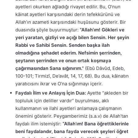
ayetleri okurken ağladığı rivayet edilir. Bu, O’nun
kâinat ayetleri karşısındaki derin tefekkürünü ve
Allah’ın azameti karşısındaki huşûsunu gösterir. Bir
duasında şöyle buyurmuştur:
“Allah’ım! Gökleri ve
yeri yaratan, gizliyi ve açığı bilen Sensin. Her şeyin
Rabbi ve Sahibi Sensin. Senden başka ilah
olmadığına şehadet ederim. Nefsimin şerrinden,
şeytanın şerrinden ve onun ortak koşmaya
çağırmasından Sana sığınırım.”
(Ebû Dâvûd, Edeb,
100-101; Tirmizî, De’avât, 14, 17, 68). Bu dua, kâinatın
yaratıcısını ikrar ve O’na sığınmayı içerir.
Faydalı İlim ve Anlayış İçin Dua:
Ayette “akleden bir
topluluk için deliller vardır” buyrulması, aklı
kullanmanın ve ilahi ayetleri anlamaya çalışmanın
önemini gösterir. Peygamberimiz (s.a.v) de Allah’tan
faydalı ilim istemiştir:
“Allah’ım! Bana öğrettiklerinle
beni faydalandır, bana fayda verecek şeyleri öğret