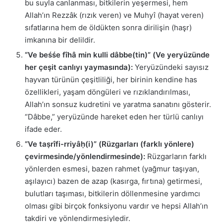
bu suyla canlanması, bitkilerin yeşermesi, hem
Allah’ın Rezzâk (rızık veren) ve Muhyî (hayat veren)
sıfatlarına hem de öldükten sonra dirilişin (haşr)
imkanına bir delildir.
“Ve beśśe fîhâ min kulli dâbbe(tin)” (Ve yeryüzünde
her çeşit canlıyı yaymasında):
Yeryüzündeki sayısız
hayvan türünün çeşitliliği, her birinin kendine has
özellikleri, yaşam döngüleri ve rızıklandırılması,
Allah’ın sonsuz kudretini ve yaratma sanatını gösterir.
“Dâbbe,” yeryüzünde hareket eden her türlü canlıyı
ifade eder.
“Ve taṣrîfi-rriyâḥ(i)” (Rüzgarları (farklı yönlere)
çevirmesinde/yönlendirmesinde):
Rüzgarların farklı
yönlerden esmesi, bazen rahmet (yağmur taşıyan,
aşılayıcı) bazen de azap (kasırga, fırtına) getirmesi,
bulutları taşıması, bitkilerin döllenmesine yardımcı
olması gibi birçok fonksiyonu vardır ve hepsi Allah’ın
takdiri ve yönlendirmesiyledir.