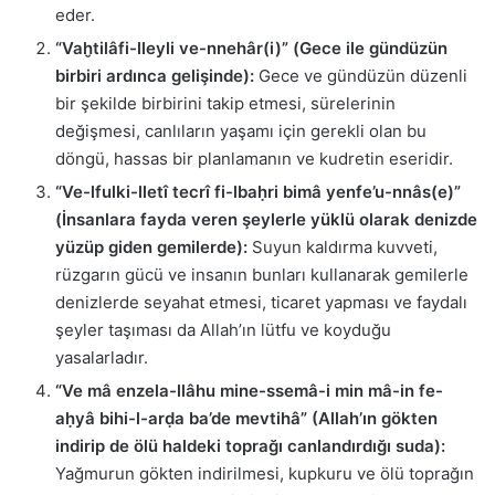
eder.
“Vaḫtilâfi-lleyli ve-nnehâr(i)” (Gece ile gündüzün
birbiri ardınca gelişinde):
Gece ve gündüzün düzenli
bir şekilde birbirini takip etmesi, sürelerinin
değişmesi, canlıların yaşamı için gerekli olan bu
döngü, hassas bir planlamanın ve kudretin eseridir.
“Ve-lfulki-lletî tecrî fi-lbaḥri bimâ yenfe’u-nnâs(e)”
(İnsanlara fayda veren şeylerle yüklü olarak denizde
yüzüp giden gemilerde):
Suyun kaldırma kuvveti,
rüzgarın gücü ve insanın bunları kullanarak gemilerle
denizlerde seyahat etmesi, ticaret yapması ve faydalı
şeyler taşıması da Allah’ın lütfu ve koyduğu
yasalarladır.
“Ve mâ enzela-llâhu mine-ssemâ-i min mâ-in fe-
aḥyâ bihi-l-arḍa ba’de mevtihâ” (Allah’ın gökten
indirip de ölü haldeki toprağı canlandırdığı suda):
Yağmurun gökten indirilmesi, kupkuru ve ölü toprağın