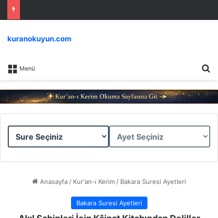
kuranokuyun.com
Ar
Menü
Sure
Ayet
Seçiniz
Seçiniz
Anasayfa
/
Kur'an-ı Kerim
/
Bakara Suresi Ayetleri
Bakara Suresi Ayetleri