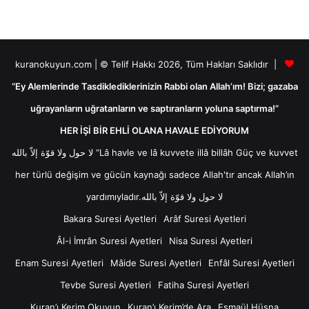
kuranokuyun.com | © Telif Hakkı 2026, Tüm Hakları Saklıdır |
“Ey Alemlerinde Tasdiklediklerinizin Rabbi olan Allah’ım! Bizi; gazaba
uğrayanların uğratanların ve saptıranların yoluna saptırma!”
HER İŞİ BİR EHLİ OLANA HAVALE EDİYORUM
لا حول ولا قوّة إلاّ بالله “Lâ havle ve lâ kuvvete illâ billâh Güç ve kuvvet
her türlü değişim ve gücün kaynağı sadece Allah'tır ancak Allah’ın
yardımıyladır.لا حول ولا قوّة إلاّ بالله
Bakara Suresi Ayetleri
Arâf Suresi Ayetleri
Âl-i İmrân Suresi Ayetleri
Nisa Suresi Ayetleri
Enam Suresi Ayetleri
Mâide Suresi Ayetleri
Enfâl Suresi Ayetleri
Tevbe Suresi Ayetleri
Fatiha Suresi Ayetleri
Kuran’ı Kerim Okuyun
Kuran’ı Kerim’de Ara
Esmaül Hüsna