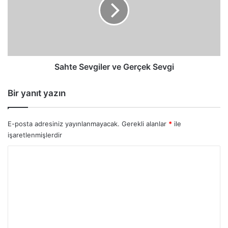
Gerçek
Sevgi
Sahte Sevgiler ve Gerçek Sevgi
Bir yanıt yazın
E-posta adresiniz yayınlanmayacak.
Gerekli alanlar
*
ile
işaretlenmişlerdir
Y
o
r
u
m