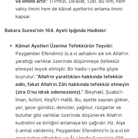
ve ilmimi artır.”
(Tirmizî, De’avât, 128). Bu ilim, hem
vahiy ilmini hem de kâinat ayetlerini anlama ilmini
kapsar.
Bakara Suresi’nin 164. Ayeti Işığında Hadisler:
Kâinat Ayetleri Üzerine Tefekkürün Teşviki:
Peygamber Efendimiz (s.a.v) ashabını sık sık Allah’ın
yarattığı varlıklar üzerinde düşünmeye (tefekkür
etmeye) teşvik etmiştir. Bir hadis-i şerifte şöyle
buyrulur:
“Allah’ın yarattıkları hakkında tefekkür
edin, fakat Allah’ın Zâtı hakkında tefekkür etmeyin
(zira O’nu idrak edemezsiniz).”
(Beyhakî, Şuabü’l-
İman; Aclûnî, Keşfü’l-Hafâ). Bu, ayette sayılan gökler,
yer, gece-gündüz, denizler, yağmur, rüzgarlar ve
bulutlar gibi varlıklar üzerinde düşünerek Allah’ın
kudretini ve birliğini anlamaya bir çağrıdır. Hz. Aişe
(r.anha) validemiz, Peygamber Efendimiz’in (s.a.v) bir