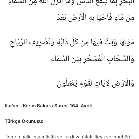
الْبَحْرِ بِمَا يَنْفَعُ النَّاسَ وَمَٓا اَنْزَلَ اللّٰهُ مِنَ السَّمَٓاءِ
مِنْ مَٓاءٍ فَاَحْيَا بِهِ الْاَرْضَ بَعْدَ
مَوْتِهَا وَبَثَّ ف۪يهَا مِنْ كُلِّ دَٓابَّةٍ وَتَصْر۪يفِ الرِّيَاحِ
وَالسَّحَابِ الْمُسَخَّرِ بَيْنَ السَّمَٓاءِ
وَالْاَرْضِ لَاٰيَاتٍ لِقَوْمٍ يَعْقِلُونَ
Kur’an-ı Kerim Bakara Suresi 164. Ayeti
Türkçe Okunuşu:
“İnne fî ḫalki-ssemâvâti vel-arḍi vaḫtilâfi-lleyli ve-nnehâri