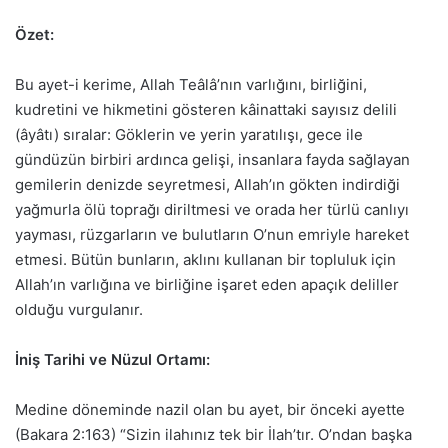
Özet:
Bu ayet-i kerime, Allah Teâlâ’nın varlığını, birliğini,
kudretini ve hikmetini gösteren kâinattaki sayısız delili
(âyâtı) sıralar: Göklerin ve yerin yaratılışı, gece ile
gündüzün birbiri ardınca gelişi, insanlara fayda sağlayan
gemilerin denizde seyretmesi, Allah’ın gökten indirdiği
yağmurla ölü toprağı diriltmesi ve orada her türlü canlıyı
yayması, rüzgarların ve bulutların O’nun emriyle hareket
etmesi. Bütün bunların, aklını kullanan bir topluluk için
Allah’ın varlığına ve birliğine işaret eden apaçık deliller
olduğu vurgulanır.
İniş Tarihi ve Nüzul Ortamı:
Medine döneminde nazil olan bu ayet, bir önceki ayette
(Bakara 2:163) “Sizin ilahınız tek bir İlah’tır. O’ndan başka