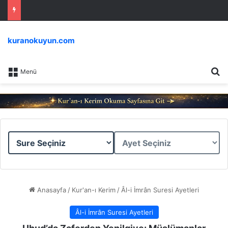
kuranokuyun.com
Ar
Menü
Sure
Ayet
Seçiniz
Seçiniz
Anasayfa
/
Kur'an-ı Kerim
/
Âl-i İmrân Suresi Ayetleri
Âl-i İmrân Suresi Ayetleri