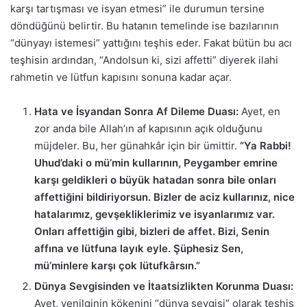
karşı tartışması ve isyan etmesi” ile durumun tersine
döndüğünü belirtir. Bu hatanın temelinde ise bazılarının
“dünyayı istemesi” yattığını teşhis eder. Fakat bütün bu acı
teşhisin ardından, “Andolsun ki, sizi affetti” diyerek ilahi
rahmetin ve lütfun kapısını sonuna kadar açar.
Hata ve İsyandan Sonra Af Dileme Duası:
Ayet, en
zor anda bile Allah’ın af kapısının açık olduğunu
müjdeler. Bu, her günahkâr için bir ümittir.
“Ya Rabbi!
Uhud’daki o mü’min kullarının, Peygamber emrine
karşı geldikleri o büyük hatadan sonra bile onları
affettiğini bildiriyorsun. Bizler de aciz kullarınız, nice
hatalarımız, gevşekliklerimiz ve isyanlarımız var.
Onları affettiğin gibi, bizleri de affet. Bizi, Senin
affına ve lütfuna layık eyle. Şüphesiz Sen,
mü’minlere karşı çok lütufkârsın.”
Dünya Sevgisinden ve İtaatsizlikten Korunma Duası:
Ayet, yenilginin kökenini “dünya sevgisi” olarak teşhis