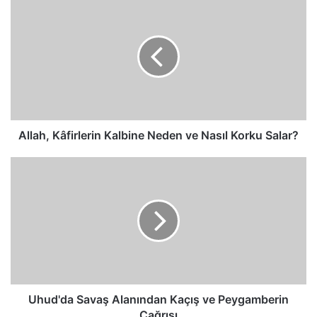
Kâfirlerin
Kalbine
Neden
ve
Nasıl
Korku
Salar?
Allah, Kâfirlerin Kalbine Neden ve Nasıl Korku Salar?
Uhud'da
Savaş
Alanından
Kaçış
ve
Peygamberin
Çağrısı
Uhud'da Savaş Alanından Kaçış ve Peygamberin
Çağrısı