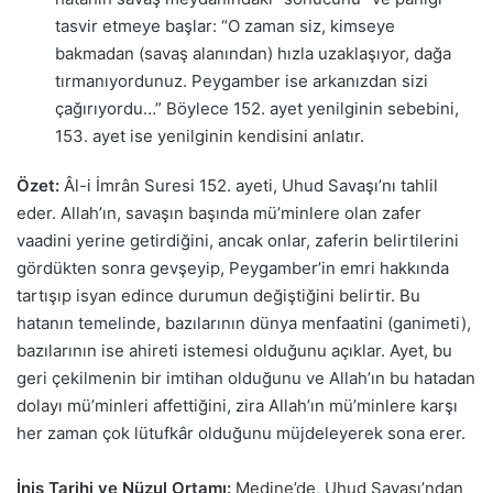
tasvir etmeye başlar: “O zaman siz, kimseye
bakmadan (savaş alanından) hızla uzaklaşıyor, dağa
tırmanıyordunuz. Peygamber ise arkanızdan sizi
çağırıyordu…” Böylece 152. ayet yenilginin sebebini,
153. ayet ise yenilginin kendisini anlatır.
Özet:
Âl-i İmrân Suresi 152. ayeti, Uhud Savaşı’nı tahlil
eder. Allah’ın, savaşın başında mü’minlere olan zafer
vaadini yerine getirdiğini, ancak onlar, zaferin belirtilerini
gördükten sonra gevşeyip, Peygamber’in emri hakkında
tartışıp isyan edince durumun değiştiğini belirtir. Bu
hatanın temelinde, bazılarının dünya menfaatini (ganimeti),
bazılarının ise ahireti istemesi olduğunu açıklar. Ayet, bu
geri çekilmenin bir imtihan olduğunu ve Allah’ın bu hatadan
dolayı mü’minleri affettiğini, zira Allah’ın mü’minlere karşı
her zaman çok lütufkâr olduğunu müjdeleyerek sona erer.
İniş Tarihi ve Nüzul Ortamı:
Medine’de, Uhud Savaşı’ndan