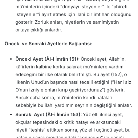
mü’minlerin içindeki “dünyayı isteyenler” ile “ahireti
isteyenler”i ayırt etmek için ilahi bir imtihan olduğunu
gösterir. Zorluk anları, niyetlerin ve samimiyetin
ortaya çıktığı anlardır.
Önceki ve Sonraki Ayetlerle Bağlantısı:
Önceki Ayet (Âl-i İmrân 151):
Önceki ayet, Allah’ın,
kâfirlerin kalbine korku salarak mü’minlere yardım
edeceğini bir ilke olarak belirtmişti. Bu ayet (152), o
ilkenin Uhud’un başında nasıl tecelli ettiğini (“Hani siz
O’nun izniyle onları kırıp geçiriyordunuz”) gösterir.
Ancak daha sonra, mü’minlerin kendi hataları
sebebiyle bu ilahi yardımın seyrinin değiştiğini anlatır.
Sonraki Ayet (Âl-i İmrân 153):
Yüz elli ikinci ayet,
okçular tepesindeki o kritik hatayı ve arkasındaki
niyeti “teşhis” ettikten sonra, yüz elli üçüncü ayet, bu
hatanın savaş meydanındaki “sonucunu” ve paniği