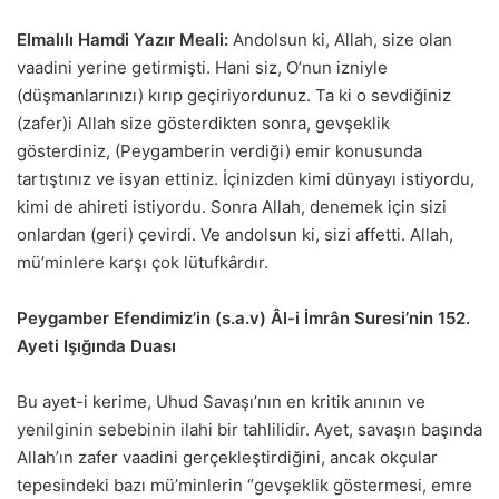
Elmalılı Hamdi Yazır Meali:
Andolsun ki, Allah, size olan
vaadini yerine getirmişti. Hani siz, O’nun izniyle
(düşmanlarınızı) kırıp geçiriyordunuz. Ta ki o sevdiğiniz
(zafer)i Allah size gösterdikten sonra, gevşeklik
gösterdiniz, (Peygamberin verdiği) emir konusunda
tartıştınız ve isyan ettiniz. İçinizden kimi dünyayı istiyordu,
kimi de ahireti istiyordu. Sonra Allah, denemek için sizi
onlardan (geri) çevirdi. Ve andolsun ki, sizi affetti. Allah,
mü’minlere karşı çok lütufkârdır.
Peygamber Efendimiz’in (s.a.v) Âl-i İmrân Suresi’nin 152.
Ayeti Işığında Duası
Bu ayet-i kerime, Uhud Savaşı’nın en kritik anının ve
yenilginin sebebinin ilahi bir tahlilidir. Ayet, savaşın başında
Allah’ın zafer vaadini gerçekleştirdiğini, ancak okçular
tepesindeki bazı mü’minlerin “gevşeklik göstermesi, emre