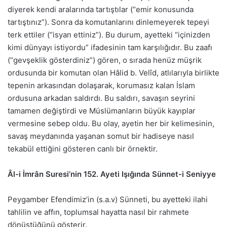
diyerek kendi aralarında tartıştılar (“emir konusunda
tartıştınız”). Sonra da komutanlarını dinlemeyerek tepeyi
terk ettiler (“isyan ettiniz”). Bu durum, ayetteki “içinizden
kimi dünyayı istiyordu” ifadesinin tam karşılığıdır. Bu zaafı
(“gevşeklik gösterdiniz”) gören, o sırada henüz müşrik
ordusunda bir komutan olan Hâlid b. Velîd, atlılarıyla birlikte
tepenin arkasından dolaşarak, korumasız kalan İslam
ordusuna arkadan saldırdı. Bu saldırı, savaşın seyrini
tamamen değiştirdi ve Müslümanların büyük kayıplar
vermesine sebep oldu. Bu olay, ayetin her bir kelimesinin,
savaş meydanında yaşanan somut bir hadiseye nasıl
tekabül ettiğini gösteren canlı bir örnektir.
Âl-i İmrân Suresi’nin 152. Ayeti Işığında Sünnet-i Seniyye
Peygamber Efendimiz’in (s.a.v) Sünneti, bu ayetteki ilahi
tahlilin ve affın, toplumsal hayatta nasıl bir rahmete
dönüştüğünü gösterir.