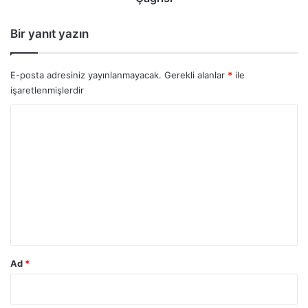
Bir yanıt yazın
E-posta adresiniz yayınlanmayacak.
Gerekli alanlar
*
ile
işaretlenmişlerdir
Y
o
r
u
m
*
Ad
*