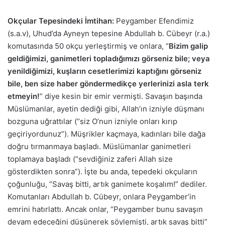
Okçular Tepesindeki İmtihan:
Peygamber Efendimiz
(s.a.v), Uhud’da Ayneyn tepesine Abdullah b. Cübeyr (r.a.)
komutasında 50 okçu yerleştirmiş ve onlara, “
Bizim galip
geldiğimizi, ganimetleri topladığımızı görseniz bile; veya
yenildiğimizi, kuşların cesetlerimizi kaptığını görseniz
bile, ben size haber göndermedikçe yerlerinizi asla terk
etmeyin!
” diye kesin bir emir vermişti. Savaşın başında
Müslümanlar, ayetin dediği gibi, Allah’ın izniyle düşmanı
bozguna uğrattılar (“siz O’nun izniyle onları kırıp
geçiriyordunuz”). Müşrikler kaçmaya, kadınları bile dağa
doğru tırmanmaya başladı. Müslümanlar ganimetleri
toplamaya başladı (“sevdiğiniz zaferi Allah size
gösterdikten sonra”). İşte bu anda, tepedeki okçuların
çoğunluğu, “Savaş bitti, artık ganimete koşalım!” dediler.
Komutanları Abdullah b. Cübeyr, onlara Peygamber’in
emrini hatırlattı. Ancak onlar, “Peygamber bunu savaşın
devam edeceğini düşünerek söylemişti, artık savaş bitti”