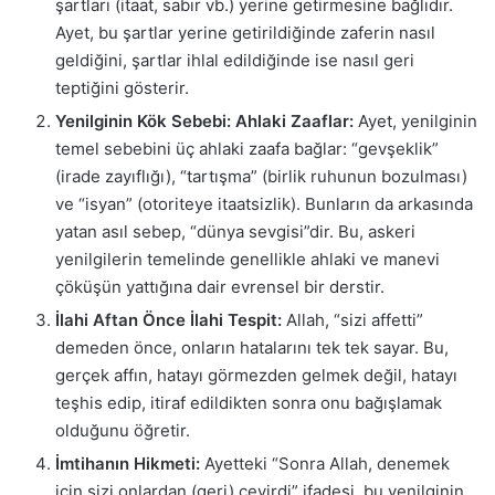
şartları (itaat, sabır vb.) yerine getirmesine bağlıdır.
Ayet, bu şartlar yerine getirildiğinde zaferin nasıl
geldiğini, şartlar ihlal edildiğinde ise nasıl geri
teptiğini gösterir.
Yenilginin Kök Sebebi: Ahlaki Zaaflar:
Ayet, yenilginin
temel sebebini üç ahlaki zaafa bağlar: “gevşeklik”
(irade zayıflığı), “tartışma” (birlik ruhunun bozulması)
ve “isyan” (otoriteye itaatsizlik). Bunların da arkasında
yatan asıl sebep, “dünya sevgisi”dir. Bu, askeri
yenilgilerin temelinde genellikle ahlaki ve manevi
çöküşün yattığına dair evrensel bir derstir.
İlahi Aftan Önce İlahi Tespit:
Allah, “sizi affetti”
demeden önce, onların hatalarını tek tek sayar. Bu,
gerçek affın, hatayı görmezden gelmek değil, hatayı
teşhis edip, itiraf edildikten sonra onu bağışlamak
olduğunu öğretir.
İmtihanın Hikmeti:
Ayetteki “Sonra Allah, denemek
için sizi onlardan (geri) çevirdi” ifadesi, bu yenilginin,