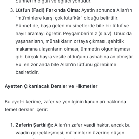
Sünnet’in olgun ve eğitici yönüdür.
Lütfun (Fadl) Farkında Olma:
Ayetin sonunda Allah’ın
“mü’minlere karşı çok lütufkâr” olduğu belirtilir.
Sünnet de, başa gelen musibetlerde bile bir lütuf ve
hayır aramayı öğretir. Peygamberimiz (s.a.v), Uhud’da
yaşananların, münafıkların ortaya çıkması, şehitlik
makamına ulaşanların olması, ümmetin olgunlaşması
gibi birçok hayra vesile olduğunu ashabına anlatmıştır.
Bu, en zor anda bile Allah’ın lütfunu görebilme
basiretidir.
Ayetten Çıkarılacak Dersler ve Hikmetler
Bu ayet-i kerime, zafer ve yenilginin kanunları hakkında
temel dersler içerir:
Zaferin Şartlılığı:
Allah’ın zafer vaadi haktır, ancak bu
vaadin gerçekleşmesi, mü’minlerin üzerine düşen