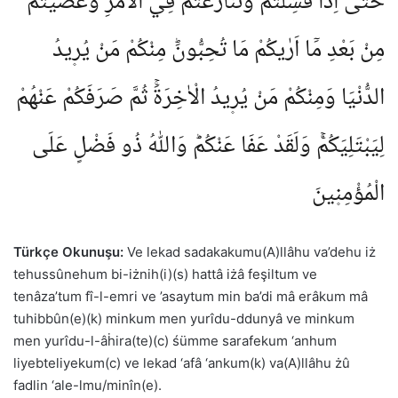
حَتّٰٓى اِذَا فَشِلْتُمْ وَتَنَازَعْتُمْ فِي الْاَمْرِ وَعَصَيْتُمْ
مِنْ بَعْدِ مَٓا اَرٰيكُمْ مَا تُحِبُّونَؕ مِنْكُمْ مَنْ يُر۪يدُ
الدُّنْيَا وَمِنْكُمْ مَنْ يُر۪يدُ الْاٰخِرَةَۚ ثُمَّ صَرَفَكُمْ عَنْهُمْ
لِيَبْتَلِيَكُمْۚ وَلَقَدْ عَفَا عَنْكُمْؕ وَاللّٰهُ ذُو فَضْلٍ عَلَى
الْمُؤْمِن۪ينَ
Türkçe Okunuşu:
Ve lekad sadakakumu(A)llâhu va’dehu iż
tehussûnehum bi-iżnih(i)(s) hattâ iżâ feşiltum ve
tenâza’tum fî-l-emri ve ’asaytum min ba’di mâ erâkum mâ
tuhibbûn(e)(k) minkum men yurîdu-ddunyâ ve minkum
men yurîdu-l-âḣira(te)(c) śümme sarafekum ‘anhum
liyebteliyekum(c) ve lekad ‘afâ ‘ankum(k) va(A)llâhu żû
fadlin ‘ale-lmu/minîn(e).