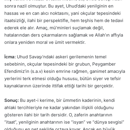
sonra nazil olmuştur. Bu ayet, Uhud’daki yenilginin en
hassas ve en can alıcı noktasını, yani okçular tepesindeki
itaatsizliği, ilahi bir perspektifle, hem teşhis hem de tedavi
ederek ele alır. Amaç, mü’minleri suçlamak değil,
hatalarından ders çıkarmalarını sağlamak ve Allah’ın affıyla
onlara yeniden moral ve ümit vermektir.
İcma:
Uhud Savaşı’ndaki askeri gerilemenin temel
sebebinin, okçular tepesindeki bir grubun, Peygamber
Efendimiz’in (s.a.v) kesin emrine rağmen, ganimet amacıyla
yerlerini terk etmesi olduğu hususu, bütün siyer ve tefsir
kaynaklarının üzerinde ittifak ettiği tarihi bir gerçektir.
Sonuç:
Bu ayet-i kerime, bir ümmetin kaderinin, kendi
ahlaki tercihleriyle ne kadar yakından ilişkili olduğunu
gösteren ilahi bir tarih dersidir. O, zaferin anahtarının
“itaat”, yenilginin anahtarının ise “isyan” ve “dünya sevgisi”
olduğunu en net şekilde ortaya koyar. Ancak en büyük