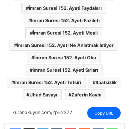
İmran Suresi 152. Ayeti Faydaları
İmran Suresi 152. Ayeti Fazileti
İmran Suresi 152. Ayeti Meali
İmran Suresi 152. Ayeti Ne Anlatmak İstiyor
İmran Suresi 152. Ayeti Oku
İmran Suresi 152. Ayeti Sırları
İmran Suresi 152. Ayeti Tefsiri
İtaatsizlik
Uhud Savaşı
Zaferin Kaybı
Copy URL
LinkedIn
Tumblr
Pinterest
Reddit
VKontakte
Whats