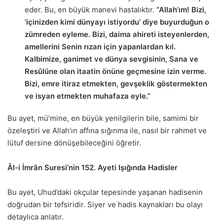
eder. Bu, en büyük manevi hastalıktır.
“Allah’ım! Bizi,
‘içinizden kimi dünyayı istiyordu’ diye buyurduğun o
zümreden eyleme. Bizi, daima ahireti isteyenlerden,
amellerini Senin rızan için yapanlardan kıl.
Kalbimize, ganimet ve dünya sevgisinin, Sana ve
Resûlüne olan itaatin önüne geçmesine izin verme.
Bizi, emre itiraz etmekten, gevşeklik göstermekten
ve isyan etmekten muhafaza eyle.”
Bu ayet, mü’mine, en büyük yenilgilerin bile, samimi bir
özeleştiri ve Allah’ın affına sığınma ile, nasıl bir rahmet ve
lütuf dersine dönüşebileceğini öğretir.
Âl-i İmrân Suresi’nin 152. Ayeti Işığında Hadisler
Bu ayet, Uhud’daki okçular tepesinde yaşanan hadisenin
doğrudan bir tefsiridir. Siyer ve hadis kaynakları bu olayı
detaylıca anlatır.