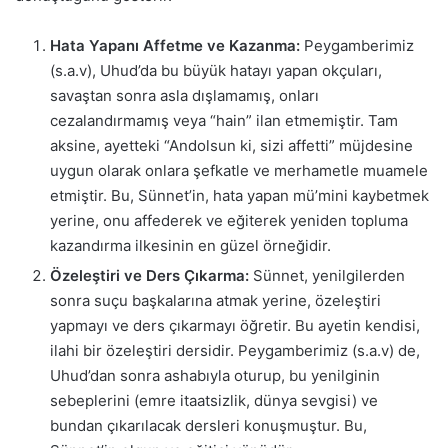
Hata Yapanı Affetme ve Kazanma:
Peygamberimiz
(s.a.v), Uhud’da bu büyük hatayı yapan okçuları,
savaştan sonra asla dışlamamış, onları
cezalandırmamış veya “hain” ilan etmemiştir. Tam
aksine, ayetteki “Andolsun ki, sizi affetti” müjdesine
uygun olarak onlara şefkatle ve merhametle muamele
etmiştir. Bu, Sünnet’in, hata yapan mü’mini kaybetmek
yerine, onu affederek ve eğiterek yeniden topluma
kazandırma ilkesinin en güzel örneğidir.
Özeleştiri ve Ders Çıkarma:
Sünnet, yenilgilerden
sonra suçu başkalarına atmak yerine, özeleştiri
yapmayı ve ders çıkarmayı öğretir. Bu ayetin kendisi,
ilahi bir özeleştiri dersidir. Peygamberimiz (s.a.v) de,
Uhud’dan sonra ashabıyla oturup, bu yenilginin
sebeplerini (emre itaatsizlik, dünya sevgisi) ve
bundan çıkarılacak dersleri konuşmuştur. Bu,