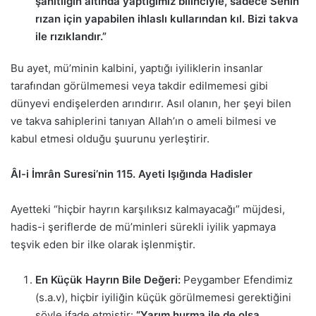
şahitliğin altında yaptığımız bilinciyle, sadece Senin
rızan için yapabilen ihlaslı kullarından kıl. Bizi takva
ile rızıklandır.”
Bu ayet, mü’minin kalbini, yaptığı iyiliklerin insanlar
tarafından görülmemesi veya takdir edilmemesi gibi
dünyevi endişelerden arındırır. Asıl olanın, her şeyi bilen
ve takva sahiplerini tanıyan Allah’ın o ameli bilmesi ve
kabul etmesi olduğu şuurunu yerleştirir.
Âl-i İmrân Suresi’nin 115. Ayeti Işığında Hadisler
Ayetteki “hiçbir hayrın karşılıksız kalmayacağı” müjdesi,
hadis-i şeriflerde de mü’minleri sürekli iyilik yapmaya
teşvik eden bir ilke olarak işlenmiştir.
En Küçük Hayrın Bile Değeri:
Peygamber Efendimiz
(s.a.v), hiçbir iyiliğin küçük görülmemesi gerektiğini
şöyle ifade etmiştir:
“Yarım hurma ile de olsa,