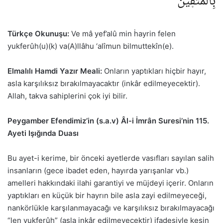
بِالْمُتَّق۪ينَ
Türkçe Okunuşu:
Ve mâ yef’alû min ḣayrin felen
yukferûh(u)(k) va(A)llâhu ‘alîmun bilmuttekîn(e).
Elmalılı Hamdi Yazır Meali:
Onların yaptıkları hiçbir hayır,
asla karşılıksız bırakılmayacaktır (inkâr edilmeyecektir).
Allah, takva sahiplerini çok iyi bilir.
Peygamber Efendimiz’in (s.a.v) Âl-i İmrân Suresi’nin 115.
Ayeti Işığında Duası
Bu ayet-i kerime, bir önceki ayetlerde vasıfları sayılan salih
insanların (gece ibadet eden, hayırda yarışanlar vb.)
amelleri hakkındaki ilahi garantiyi ve müjdeyi içerir. Onların
yaptıkları en küçük bir hayrın bile asla zayi edilmeyeceği,
nankörlükle karşılanmayacağı ve karşılıksız bırakılmayacağı
“len yukferûh” (asla inkâr edilmeyecektir) ifadesiyle kesin