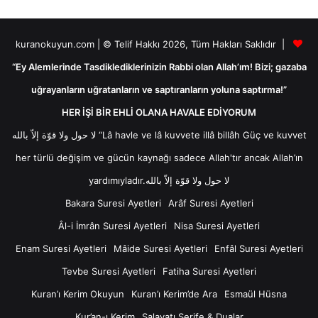
kuranokuyun.com | © Telif Hakkı 2026, Tüm Hakları Saklıdır |
“Ey Alemlerinde Tasdiklediklerinizin Rabbi olan Allah’ım! Bizi; gazaba
uğrayanların uğratanların ve saptıranların yoluna saptırma!”
HER İŞİ BİR EHLİ OLANA HAVALE EDİYORUM
لا حول ولا قوّة إلاّ بالله “Lâ havle ve lâ kuvvete illâ billâh Güç ve kuvvet
her türlü değişim ve gücün kaynağı sadece Allah'tır ancak Allah’ın
yardımıyladır.لا حول ولا قوّة إلاّ بالله
Bakara Suresi Ayetleri
Arâf Suresi Ayetleri
Âl-i İmrân Suresi Ayetleri
Nisa Suresi Ayetleri
Enam Suresi Ayetleri
Mâide Suresi Ayetleri
Enfâl Suresi Ayetleri
Tevbe Suresi Ayetleri
Fatiha Suresi Ayetleri
Kuran’ı Kerim Okuyun
Kuran’ı Kerim’de Ara
Esmaül Hüsna
Kur’an-ı Kerim
Salavatı Şerife & Dualar