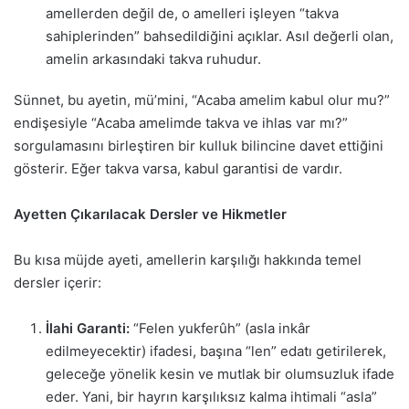
amellerden değil de, o amelleri işleyen “takva
sahiplerinden” bahsedildiğini açıklar. Asıl değerli olan,
amelin arkasındaki takva ruhudur.
Sünnet, bu ayetin, mü’mini, “Acaba amelim kabul olur mu?”
endişesiyle “Acaba amelimde takva ve ihlas var mı?”
sorgulamasını birleştiren bir kulluk bilincine davet ettiğini
gösterir. Eğer takva varsa, kabul garantisi de vardır.
Ayetten Çıkarılacak Dersler ve Hikmetler
Bu kısa müjde ayeti, amellerin karşılığı hakkında temel
dersler içerir:
İlahi Garanti:
“Felen yukferûh” (asla inkâr
edilmeyecektir) ifadesi, başına “len” edatı getirilerek,
geleceğe yönelik kesin ve mutlak bir olumsuzluk ifade
eder. Yani, bir hayrın karşılıksız kalma ihtimali “asla”