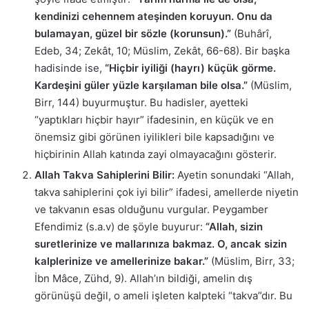
kendinizi cehennem ateşinden koruyun. Onu da
bulamayan, güzel bir sözle (korunsun).”
(Buhârî,
Edeb, 34; Zekât, 10; Müslim, Zekât, 66-68). Bir başka
hadisinde ise,
“Hiçbir iyiliği (hayrı) küçük görme.
Kardeşini güler yüzle karşılaman bile olsa.”
(Müslim,
Birr, 144) buyurmuştur. Bu hadisler, ayetteki
“yaptıkları hiçbir hayır” ifadesinin, en küçük ve en
önemsiz gibi görünen iyilikleri bile kapsadığını ve
hiçbirinin Allah katında zayi olmayacağını gösterir.
Allah Takva Sahiplerini Bilir:
Ayetin sonundaki “Allah,
takva sahiplerini çok iyi bilir” ifadesi, amellerde niyetin
ve takvanın esas olduğunu vurgular. Peygamber
Efendimiz (s.a.v) de şöyle buyurur:
“Allah, sizin
suretlerinize ve mallarınıza bakmaz. O, ancak sizin
kalplerinize ve amellerinize bakar.”
(Müslim, Birr, 33;
İbn Mâce, Zühd, 9). Allah’ın bildiği, amelin dış
görünüşü değil, o ameli işleten kalpteki “takva”dır. Bu