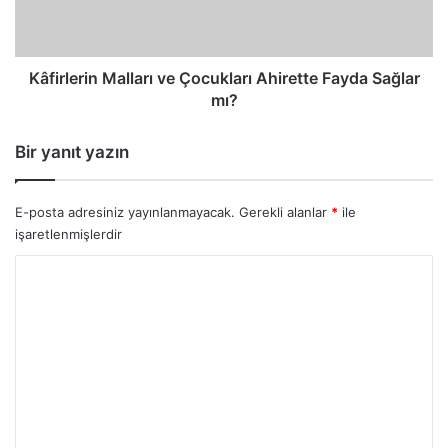
Sağlar
mı?
Kâfirlerin Malları ve Çocukları Ahirette Fayda Sağlar
mı?
Bir yanıt yazın
E-posta adresiniz yayınlanmayacak.
Gerekli alanlar
*
ile
işaretlenmişlerdir
Y
o
r
u
m
*