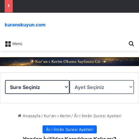
kuranokuyun.com
Ar
Menü
Sure
Ayet
Seçiniz
Seçiniz
Anasayfa
/
Kur'an-ı Kerim
/
Âl-i İmrân Suresi Ayetleri
Âl-i İmrân Suresi Ayetleri