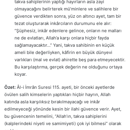
takva sahiplerinin yaptığı hayırların asla zayi
olmayacağını belirterek mü’minlere ve salihlere bir
güvence verdikten sonra, yüz on altıncı ayet, tam bir
tezat oluşturarak inkârcıların durumunu ele alır:
“Şüphesiz, inkâr edenlere gelince, onların ne malları
ne de evlatları, Allah’a karşı onlara hiçbir fayda
sağlamayacaktır…” Yani, takva sahibinin en küçük
ameli bile değerliyken, kâfirin en büyük dünyevi
varlıkları (mal ve evlat) ahirette beş para etmeyecektir.
Bu karşılaştırma, gerçek değerin ne olduğunu ortaya
koyar.
Özet:
Âl-i İmrân Suresi 115. ayeti, bir önceki ayetlerde
övülen salih kimselerin yaptıkları hiçbir hayrın, Allah
katında asla karşılıksız bırakılmayacağı ve inkâr
edilmeyeceği yönünde kesin bir ilahi güvence verir. Ayet,
bu güvencenin temelini, “Allah’ın, takva sahiplerini
(kalplerindeki niyeti ve samimiyeti) çok iyi bilmesi” olarak