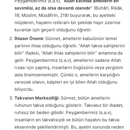
Peygamberimiz (s.a.v), “
Allah katında amellerin en
sevimlisi, az da olsa devamlı olanıdır
” (Buhârî, Rikâk,
18; Müslim, Müsâfirîn, 218) buyurarak, bu ayetteki
müjdenin, hayatını istikrarlı bir şekilde hayır üzerine
kuranlar için geçerli olduğunu öğretir.
İhlasın Önemi:
Sünnet, amellerin kabulünün temel
şartının ihlas olduğunu öğretir. “Allah takva sahiplerini
bilir” ifadesi, “Allah ihlas sahiplerini bilir” anlamına da
gelir. Peygamberimiz (s.a.v), amellerini sadece Allah
rızası için yapmış, insanların övgüsünü veya yergisini
asla önemsememiştir. Çünkü o, amellerin karşılığını
verecek olanın, kalpleri en iyi bilen Allah olduğunu
biliyordu.
Takvanın Merkeziliği:
Sünnet, bütün amellerin
ruhunun takva olduğunu gösterir. Takvasız bir ibadet,
ruhsuz bir beden gibidir. Peygamberimiz (s.a.v),
insanların en takvalısıydı ve bütün hayatını bu takva
ekseninde şekillendirmişti. Bu, ayetin sonunda neden