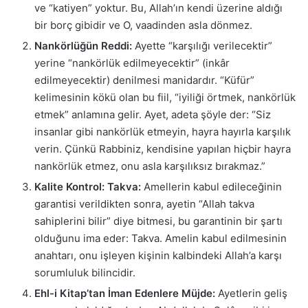
ve “katiyen” yoktur. Bu, Allah’ın kendi üzerine aldığı
bir borç gibidir ve O, vaadinden asla dönmez.
Nankörlüğün Reddi:
Ayette “karşılığı verilecektir”
yerine “nankörlük edilmeyecektir” (inkâr
edilmeyecektir) denilmesi manidardır. “Küfür”
kelimesinin kökü olan bu fiil, “iyiliği örtmek, nankörlük
etmek” anlamına gelir. Ayet, adeta şöyle der: “Siz
insanlar gibi nankörlük etmeyin, hayra hayırla karşılık
verin. Çünkü Rabbiniz, kendisine yapılan hiçbir hayra
nankörlük etmez, onu asla karşılıksız bırakmaz.”
Kalite Kontrol: Takva:
Amellerin kabul edileceğinin
garantisi verildikten sonra, ayetin “Allah takva
sahiplerini bilir” diye bitmesi, bu garantinin bir şartı
olduğunu ima eder: Takva. Amelin kabul edilmesinin
anahtarı, onu işleyen kişinin kalbindeki Allah’a karşı
sorumluluk bilincidir.
Ehl-i Kitap’tan İman Edenlere Müjde:
Ayetlerin geliş