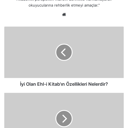
okuyucularına rehberlik etmeyi amaçlar."
Web
sitesi
İyi
Olan
Ehl-
i
Kitab'ın
Özellikleri
Nelerdir?
İyi Olan Ehl-i Kitab'ın Özellikleri Nelerdir?
Kâfirlerin
Malları
ve
Çocukları
Ahirette
Fayda