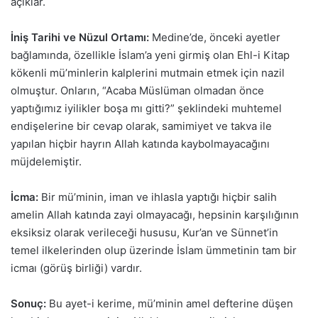
açıklar.
İniş Tarihi ve Nüzul Ortamı:
Medine’de, önceki ayetler
bağlamında, özellikle İslam’a yeni girmiş olan Ehl-i Kitap
kökenli mü’minlerin kalplerini mutmain etmek için nazil
olmuştur. Onların, “Acaba Müslüman olmadan önce
yaptığımız iyilikler boşa mı gitti?” şeklindeki muhtemel
endişelerine bir cevap olarak, samimiyet ve takva ile
yapılan hiçbir hayrın Allah katında kaybolmayacağını
müjdelemiştir.
İcma:
Bir mü’minin, iman ve ihlasla yaptığı hiçbir salih
amelin Allah katında zayi olmayacağı, hepsinin karşılığının
eksiksiz olarak verileceği hususu, Kur’an ve Sünnet’in
temel ilkelerinden olup üzerinde İslam ümmetinin tam bir
icmaı (görüş birliği) vardır.
Sonuç:
Bu ayet-i kerime, mü’minin amel defterine düşen