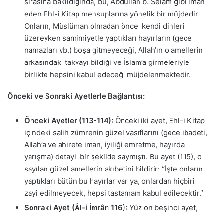
sırasına bakıldığında, bu, Abdullah b. Selâm gibi iman
eden Ehl-i Kitap mensuplarına yönelik bir müjdedir.
Onların, Müslüman olmadan önce, kendi dinleri
üzereyken samimiyetle yaptıkları hayırların (gece
namazları vb.) boşa gitmeyeceği, Allah’ın o amellerin
arkasındaki takvayı bildiği ve İslam’a girmeleriyle
birlikte hepsini kabul edeceği müjdelenmektedir.
Önceki ve Sonraki Ayetlerle Bağlantısı:
Önceki Ayetler (113-114):
Önceki iki ayet, Ehl-i Kitap
içindeki salih zümrenin güzel vasıflarını (gece ibadeti,
Allah’a ve ahirete iman, iyiliği emretme, hayırda
yarışma) detaylı bir şekilde saymıştı. Bu ayet (115), o
sayılan güzel amellerin akıbetini bildirir: “İşte onların
yaptıkları bütün bu hayırlar var ya, onlardan hiçbiri
zayi edilmeyecek, hepsi tastamam kabul edilecektir.”
Sonraki Ayet (Âl-i İmrân 116):
Yüz on beşinci ayet,