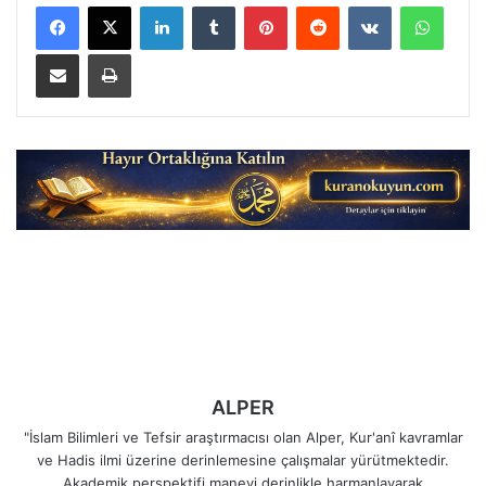
LinkedIn
Tumblr
Pinterest
Reddit
VKontakte
Whats
E-Posta ile paylaş
Yazdır
ALPER
"İslam Bilimleri ve Tefsir araştırmacısı olan Alper, Kur'anî kavramlar
ve Hadis ilmi üzerine derinlemesine çalışmalar yürütmektedir.
Akademik perspektifi manevi derinlikle harmanlayarak