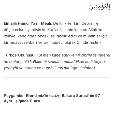
لِلْمُؤْمِن۪ينَ
Elmalılı Hamdi Yazır Meali:
De ki: «Her kim Cebrail´e
düşman ise, iyi bilsin ki, Kur´an´ı senin kalbine Allah´ın
izniyle, kendinden öncekileri tasdik edici ve müminler için
bir hidayet rehberi ve bir müjdeci olarak O indirmiştir.»
Türkçe Okunuşu:
Kul men kâne aduvven li cibrîle fe innehu
nezzelehu alâ kalbike bi iznillâhi musaddikan limâ beyne
yedeyhi ve huden ve buşrâ lil mu’minîn(mu’minîne).
Peygamber Efendimiz’in (s.a.v) Bakara Suresi’nin 97.
Ayeti Işığında Duası