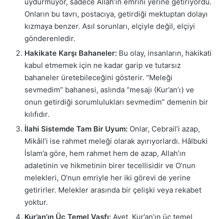
uydurmuyor, sadece Allah’ın emrini yerine getiriyordu.
Onların bu tavrı, postacıya, getirdiği mektuptan dolayı
kızmaya benzer. Asıl sorunları, elçiyle değil, elçiyi
gönderenledir.
Hakikate Karşı Bahaneler:
Bu olay, insanların, hakikati
kabul etmemek için ne kadar garip ve tutarsız
bahaneler üretebileceğini gösterir. “Meleği
sevmedim” bahanesi, aslında “mesajı (Kur’an’ı) ve
onun getirdiği sorumlulukları sevmedim” demenin bir
kılıfıdır.
İlahi Sistemde Tam Bir Uyum:
Onlar, Cebrail’i azap,
Mikâil’i ise rahmet meleği olarak ayırıyorlardı. Hâlbuki
İslam’a göre, hem rahmet hem de azap, Allah’ın
adaletinin ve hikmetinin birer tecellisidir ve O’nun
melekleri, O’nun emriyle her iki görevi de yerine
getirirler. Melekler arasında bir çelişki veya rekabet
yoktur.
Kur’an’ın Üç Temel Vasfı:
Ayet, Kur’an’ın üç temel