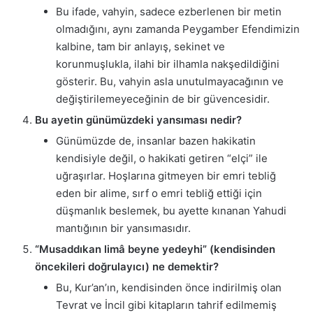
Bu ifade, vahyin, sadece ezberlenen bir metin
olmadığını, aynı zamanda Peygamber Efendimizin
kalbine, tam bir anlayış, sekinet ve
korunmuşlukla, ilahi bir ilhamla nakşedildiğini
gösterir. Bu, vahyin asla unutulmayacağının ve
değiştirilemeyeceğinin de bir güvencesidir.
Bu ayetin günümüzdeki yansıması nedir?
Günümüzde de, insanlar bazen hakikatin
kendisiyle değil, o hakikati getiren “elçi” ile
uğraşırlar. Hoşlarına gitmeyen bir emri tebliğ
eden bir alime, sırf o emri tebliğ ettiği için
düşmanlık beslemek, bu ayette kınanan Yahudi
mantığının bir yansımasıdır.
“Musaddıkan limâ beyne yedeyhi” (kendisinden
öncekileri doğrulayıcı) ne demektir?
Bu, Kur’an’ın, kendisinden önce indirilmiş olan
Tevrat ve İncil gibi kitapların tahrif edilmemiş