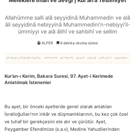
Meleklere İman ve Sevgi | Kur’an’a Teslimiyet
Allahümme salli alâ seyyidinâ Muhammedin ve alâ
âli seyyidinâ nebiyyinâ Muhammedini'n-nebiyyi'il-
ümmiyyi ve alâ âlihî ve sahbihî ve sellim
ALPER
6 dakika okuma süresi
Kur’an-ı Kerim, Bakara Suresi, 97. Ayet-i Kerimede
Anlatılmak İstenenler
Bu ayet, bir önceki ayetlerde genel olarak anlatılan
İsrailoğulları’nın inkâr ve düşmanlıklarının, bu kez çok özel
ve tuhaf bir gerekçesini ele alır ve çürütür. Ayet,
Peygamber Efendimize (s.a.v), Medine Yahudilerinden