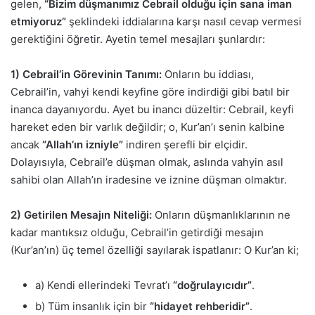
gelen,
“Bizim düşmanımız Cebrail olduğu için sana iman
etmiyoruz”
şeklindeki iddialarına karşı nasıl cevap vermesi
gerektiğini öğretir. Ayetin temel mesajları şunlardır:
1) Cebrail’in Görevinin Tanımı:
Onların bu iddiası,
Cebrail’in, vahyi kendi keyfine göre indirdiği gibi batıl bir
inanca dayanıyordu. Ayet bu inancı düzeltir: Cebrail, keyfi
hareket eden bir varlık değildir; o, Kur’an’ı senin kalbine
ancak
“Allah’ın izniyle”
indiren şerefli bir elçidir.
Dolayısıyla, Cebrail’e düşman olmak, aslında vahyin asıl
sahibi olan Allah’ın iradesine ve iznine düşman olmaktır.
2) Getirilen Mesajın Niteliği:
Onların düşmanlıklarının ne
kadar mantıksız olduğu, Cebrail’in getirdiği mesajın
(Kur’an’ın) üç temel özelliği sayılarak ispatlanır: O Kur’an ki;
a) Kendi ellerindeki Tevrat’ı
“doğrulayıcıdır”
.
b) Tüm insanlık için bir
“hidayet rehberidir”
.