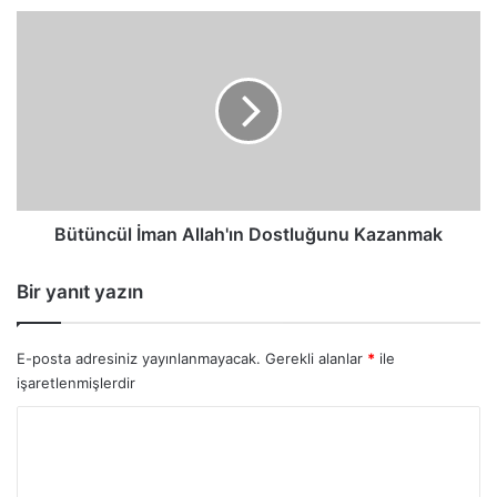
Bütüncül
İman
Allah'ın
Dostluğunu
Kazanmak
Bütüncül İman Allah'ın Dostluğunu Kazanmak
Bir yanıt yazın
E-posta adresiniz yayınlanmayacak.
Gerekli alanlar
*
ile
işaretlenmişlerdir
Y
o
r