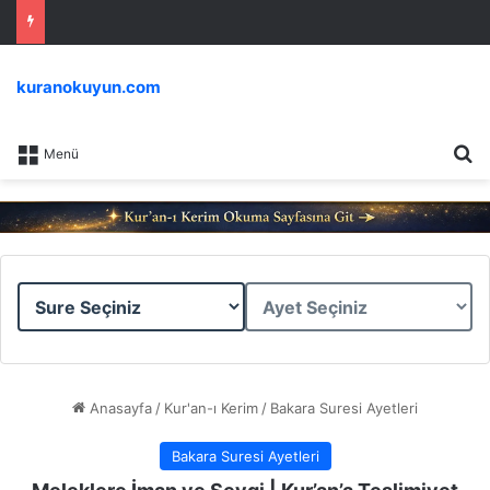
kuranokuyun.com
Ar
Menü
Sure
Ayet
Seçiniz
Seçiniz
Anasayfa
/
Kur'an-ı Kerim
/
Bakara Suresi Ayetleri
Bakara Suresi Ayetleri