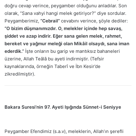
doğru cevap verince, peygamber olduğunu anladılar. Son
olarak, “Sana vahyi hangi melek getiriyor?” diye sordular.
Peygamberimiz,
“Cebrail”
cevabını verince, şöyle dediler:
“O bizim düşmanımızdır. O, melekler içinde hep savaş,
şiddet ve azap indirir. Eğer sana gelen melek, rahmet,
bereket ve yağmur meleği olan Mikâil olsaydı, sana iman
ederdik.”
İşte onların bu garip ve mantıksız bahaneleri
üzerine, Allah Teâlâ bu ayeti indirmiştir. (Tefsir
kaynaklarında, örneğin Taberî ve İbn Kesir’de
zikredilmiştir).
Bakara Suresi’nin 97. Ayeti Işığında Sünnet-i Seniyye
Peygamber Efendimiz (s.a.v), meleklerin, Allah’ın şerefli