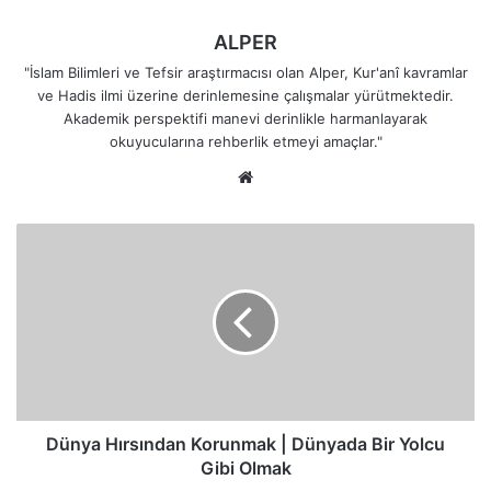
ALPER
"İslam Bilimleri ve Tefsir araştırmacısı olan Alper, Kur'anî kavramlar
ve Hadis ilmi üzerine derinlemesine çalışmalar yürütmektedir.
Akademik perspektifi manevi derinlikle harmanlayarak
okuyucularına rehberlik etmeyi amaçlar."
Web
sitesi
Dünya
Hırsından
Korunmak
|
Dünyada
Bir
Yolcu
Gibi
Olmak
Dünya Hırsından Korunmak | Dünyada Bir Yolcu
Gibi Olmak