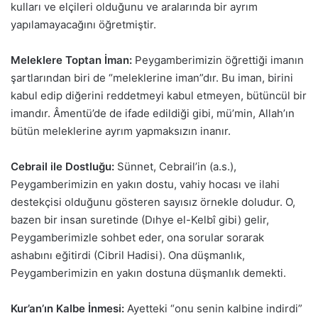
kulları ve elçileri olduğunu ve aralarında bir ayrım
yapılamayacağını öğretmiştir.
Meleklere Toptan İman:
Peygamberimizin öğrettiği imanın
şartlarından biri de “meleklerine iman”dır. Bu iman, birini
kabul edip diğerini reddetmeyi kabul etmeyen, bütüncül bir
imandır. Âmentü’de de ifade edildiği gibi, mü’min, Allah’ın
bütün meleklerine ayrım yapmaksızın inanır.
Cebrail ile Dostluğu:
Sünnet, Cebrail’in (a.s.),
Peygamberimizin en yakın dostu, vahiy hocası ve ilahi
destekçisi olduğunu gösteren sayısız örnekle doludur. O,
bazen bir insan suretinde (Dıhye el-Kelbî gibi) gelir,
Peygamberimizle sohbet eder, ona sorular sorarak
ashabını eğitirdi (Cibril Hadisi). Ona düşmanlık,
Peygamberimizin en yakın dostuna düşmanlık demekti.
Kur’an’ın Kalbe İnmesi:
Ayetteki “onu senin kalbine indirdi”