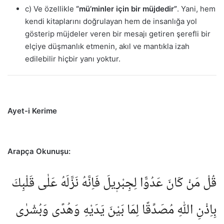
c) Ve özellikle
“mü’minler için bir müjdedir”
. Yani, hem
kendi kitaplarını doğrulayan hem de insanlığa yol
gösterip müjdeler veren bir mesajı getiren şerefli bir
elçiye düşmanlık etmenin, akıl ve mantıkla izah
edilebilir hiçbir yanı yoktur.
Ayet-i Kerime
Arapça Okunuşu:
قُلْ مَنْ كَانَ عَدُوًّا لِجِبْر۪يلَ فَاِنَّهُ نَزَّلَهُ عَلٰى قَلْبِكَ
بِاِذْنِ اللّٰهِ مُصَدِّقًا لِمَا بَيْنَ يَدَيْهِ وَهُدًى وَبُشْرٰى