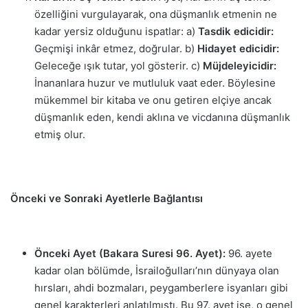
özelliğini vurgulayarak, ona düşmanlık etmenin ne
kadar yersiz olduğunu ispatlar: a)
Tasdik edicidir:
Geçmişi inkâr etmez, doğrular. b)
Hidayet edicidir:
Geleceğe ışık tutar, yol gösterir. c)
Müjdeleyicidir:
İnananlara huzur ve mutluluk vaat eder. Böylesine
mükemmel bir kitaba ve onu getiren elçiye ancak
düşmanlık eden, kendi aklına ve vicdanına düşmanlık
etmiş olur.
Önceki ve Sonraki Ayetlerle Bağlantısı
Önceki Ayet (Bakara Suresi 96. Ayet):
96. ayete
kadar olan bölümde, İsrailoğulları’nın dünyaya olan
hırsları, ahdi bozmaları, peygamberlere isyanları gibi
genel karakterleri anlatılmıştı. Bu 97. ayet ise, o genel