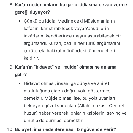
Kur’an neden onların bu garip iddiasına cevap verme
gereği duyuyor?
Çünkü bu iddia, Medine’deki Müslümanların
kafasını karıştırabilecek veya Yahudilerin
inkârlarını kendilerince meşrulaştırabilecek bir
argümandı. Kur’an, batılın her türlü argümanını
çürüterek, hakikatin önündeki tüm engelleri
kaldırır.
Kur’an’ın “hidayet” ve “müjde” olması ne anlama
gelir?
Hidayet olması, insanlığa dünya ve ahiret
mutluluğuna giden doğru yolu göstermesi
demektir. Müjde olması ise, bu yola uyanları
bekleyen güzel sonuçları (Allah’ın rızası, Cennet,
huzur) haber vererek, onların kalplerini sevinç ve
umutla doldurması demektir.
Bu ayet, iman edenlere nasıl bir güvence verir?