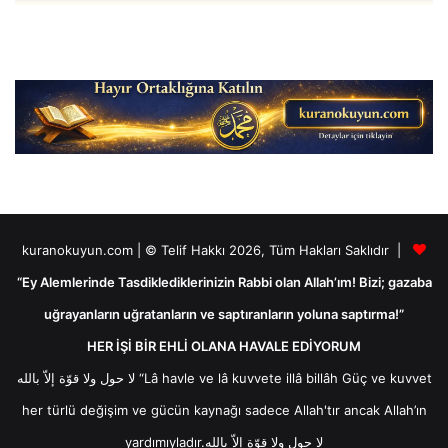
kuranokuyun.com | © Telif Hakkı 2026, Tüm Hakları Saklıdır |
“Ey Alemlerinde Tasdiklediklerinizin Rabbi olan Allah’ım! Bizi; gazaba
uğrayanların uğratanların ve saptıranların yoluna saptırma!”
HER İŞİ BİR EHLİ OLANA HAVALE EDİYORUM
لا حول ولا قوّة إلاّ بالله “Lâ havle ve lâ kuvvete illâ billâh Güç ve kuvvet
her türlü değişim ve gücün kaynağı sadece Allah'tır ancak Allah’ın
yardımıyladır.لا حول ولا قوّة إلاّ بالله