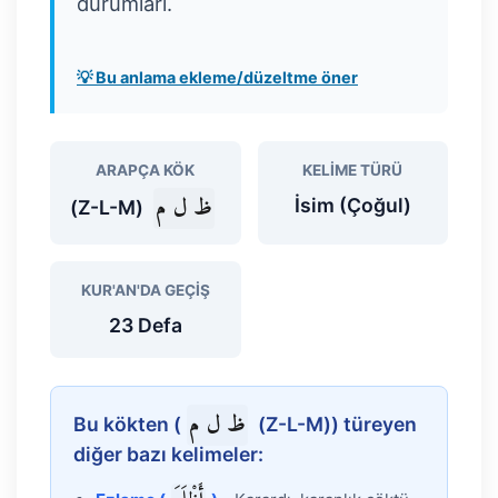
durumları.
💡 Bu anlama ekleme/düzeltme öner
ARAPÇA KÖK
KELIME TÜRÜ
ظ ل م
İsim (Çoğul)
(Z-L-M)
KUR'AN'DA GEÇIŞ
23 Defa
ظ ل م
Bu kökten (
(Z-L-M)) türeyen
diğer bazı kelimeler: