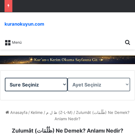
kuranokuyun.com
Ar
Menü
Sure
Ayet
Seçiniz
Seçiniz
Anasayfa
/
Kelime
/
ظ ل م (Z-L-M)
/
Zulumât (ظُلُمَات) Ne Demek?
Anlamı Nedir?
Zulumât (ظُلُمَات) Ne Demek? Anlamı Nedir?