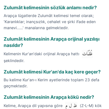
Zulumât kelimesinin sözlük anlamı nedir?
Arapça lügatlerde Zulumât kelimesi temel olarak;
'Karanlıklar; inançsızlık, cehalet ve şirki ifade eden
manevi…...' manalarına gelmektedir.
Zulumât kelimesinin Arapça orijinal yazılışı
nasıldır?
ظُلُمَات
Kelimenin Kur'an'daki orijinal Arapça hattı
şeklindedir.
Zulumât kelimesi Kur'an'da kaç kere geçer?
Bu kelime Kur'an-ı Kerim ayetlerinde toplam 23 defa
geçmektedir.
Zulumât kelimesinin Arapça kökü nedir?
ظ ل م
Kelime, Arapça dil yapısına göre
(Z-L-M) kök