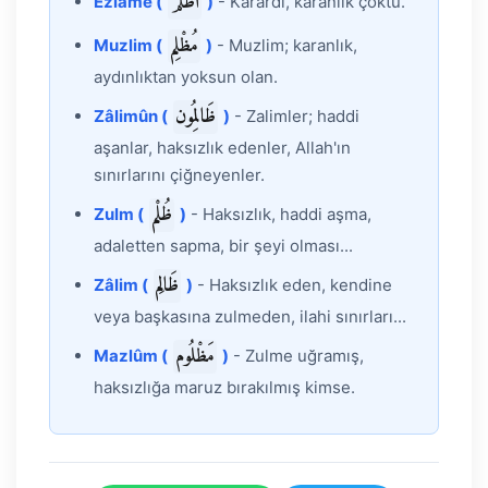
أَظْلَمَ
Ezlame (
)
- Karardı, karanlık çöktü.
مُظْلِم
Muzlim (
)
- Muzlim; karanlık,
aydınlıktan yoksun olan.
ظَالِمُون
Zâlimûn (
)
- Zalimler; haddi
aşanlar, haksızlık edenler, Allah'ın
sınırlarını çiğneyenler.
ظُلْم
Zulm (
)
- Haksızlık, haddi aşma,
adaletten sapma, bir şeyi olması...
ظَالِم
Zâlim (
)
- Haksızlık eden, kendine
veya başkasına zulmeden, ilahi sınırları...
مَظْلُوم
Mazlûm (
)
- Zulme uğramış,
haksızlığa maruz bırakılmış kimse.