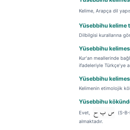
Kelime, Arapça dil yap
Yüsebbihu kelime t
Dilbilgisi kurallarına gö
Yüsebbihu kelimesi
Kur'an meallerinde bağl
ifadeleriyle Türkçe'ye a
Yüsebbihu kelimesi
Kelimenin etimolojik k
Yüsebbihu kökünden
س ب ح
Evet,
(S-B-H
almaktadır.