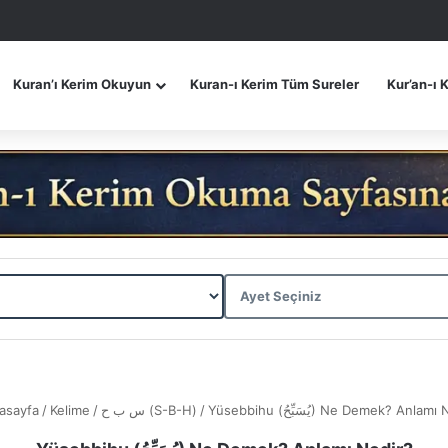
Kuran’ı Kerim Okuyun
Kuran-ı Kerim Tüm Sureler
Kur’an-ı 
asayfa
/
Kelime
/
س ب ح (S-B-H)
/
Yüsebbihu (يُسَبِّحُ) Ne Demek? Anla