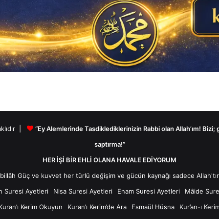
aklıdır |
“Ey Alemlerinde Tasdiklediklerinizin Rabbi olan Allah’ım! Bizi;
saptırma!”
HER İŞİ BİR EHLİ OLANA HAVALE EDİYORUM
n Suresi Ayetleri
Nisa Suresi Ayetleri
Enam Suresi Ayetleri
Mâide Sures
Kuran’ı Kerim Okuyun
Kuran’ı Kerim’de Ara
Esmaül Hüsna
Kur’an-ı Keri