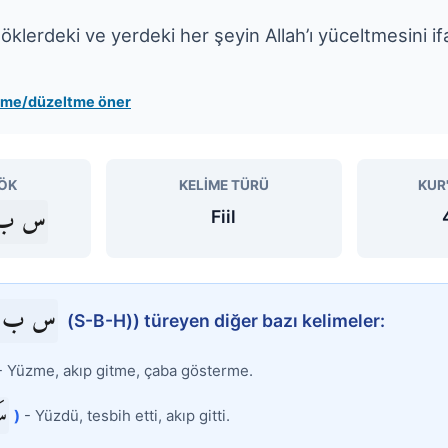
öklerdeki ve yerdeki her şeyin Allah’ı yüceltmesini i
leme/düzeltme öner
ÖK
KELIME TÜRÜ
KUR
س ب
Fiil
س ب 
(S-B-H)) türeyen diğer bazı kelimeler:
 Yüzme, akıp gitme, çaba gösterme.
سَ
)
- Yüzdü, tesbih etti, akıp gitti.