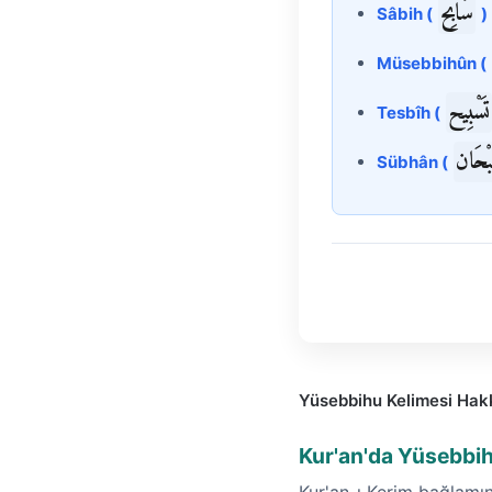
سَابِح
Sâbih (
)
Müsebbihûn (
تَسْبِيح
Tesbîh (
ْحَان
Sübhân (
Yüsebbihu Kelimesi Hak
Kur'an'da Yüsebbih