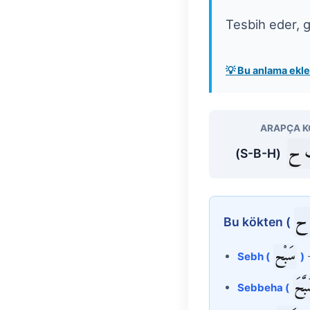
Tesbih eder, g
💡 Bu anlama ek
ARAPÇA K
 ح
(S-B-H)
ح
Bu kökten (
سَبْح
Sebh (
)
-
بَّحَ
Sebbeha (