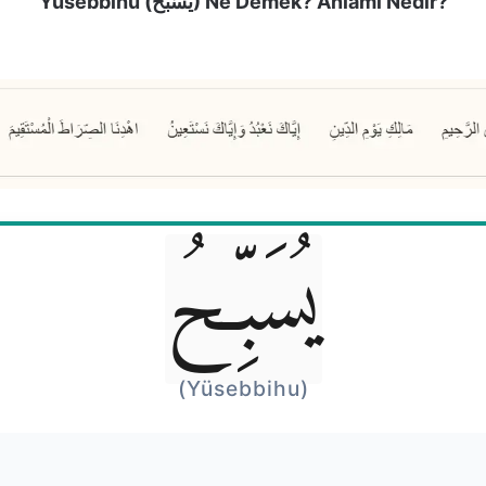
Yüsebbihu (يُسَبِّحُ) Ne Demek? Anlamı Nedir?
يُسَبِّحُ
(Yüsebbihu)