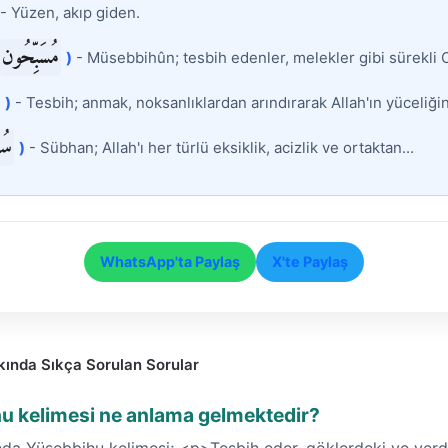
- Yüzen, akıp giden.
مُسَبِّحُون
)
- Müsebbihûn; tesbih edenler, melekler gibi sürekli O
)
- Tesbih; anmak, noksanlıklardan arındırarak Allah'ın yüceliğin
سُب
)
- Sübhan; Allah'ı her türlü eksiklik, acizlik ve ortaktan...
WhatsApp'ta Paylaş
X'te Paylaş
kında Sıkça Sorulan Sorular
u kelimesi ne anlama gelmektedir?