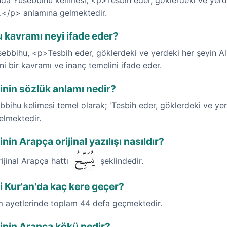
da Yüsebbihu kelimesi; <p>Tesbih eder, göklerdeki ve yerdek
r.</p> anlamına gelmektedir.
 kavramı neyi ifade eder?
sebbihu, <p>Tesbih eder, göklerdeki ve yerdeki her şeyin All
i bir kavramı ve inanç temelini ifade eder.
nin sözlük anlamı nedir?
bihu kelimesi temel olarak; 'Tesbih eder, göklerdeki ve yer
gelmektedir.
in Arapça orijinal yazılışı nasıldır?
يُسَبِّحُ
rijinal Arapça hattı
şeklindedir.
 Kur'an'da kaç kere geçer?
im ayetlerinde toplam 44 defa geçmektedir.
inin Arapça kökü nedir?