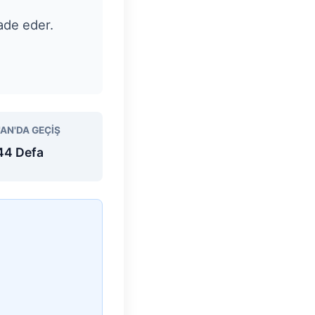
fade eder.
'AN'DA GEÇIŞ
44 Defa