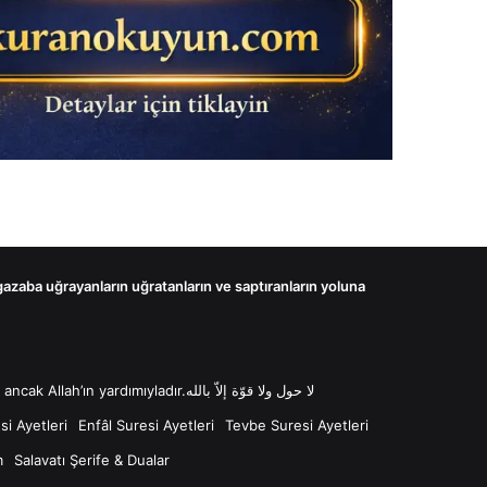
 gazaba uğrayanların uğratanların ve saptıranların yoluna
لا حول ولا قوّة إلاّ بالله “Lâ havle ve lâ kuvvete illâ billâh Güç ve kuvvet her türlü değişim ve gücün kaynağı sadece Allah'tır ancak Allah’ın yardımıyladır.لا حول ولا قوّة إلاّ بالله
i Ayetleri
Enfâl Suresi Ayetleri
Tevbe Suresi Ayetleri
m
Salavatı Şerife & Dualar