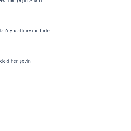
i her şeyin Allah’ı
ah’ı yüceltmesini ifade
deki her şeyin