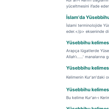
Kur'an-ı Kerim bağlamın
yüceltmesini ifade ede
İslam'da Yüsebbihu
İslami terminolojide Yü
eder.</p> ekseninde din
Yüsebbihu kelimesi
Arapça lügatlerde Yüseb
Allah’ı…...' manalarına 
Yüsebbihu kelimesin
Kelimenin Kur'an'daki o
Yüsebbihu kelimesi
Bu kelime Kur'an-ı Ker
Yüsebbihu kelimes