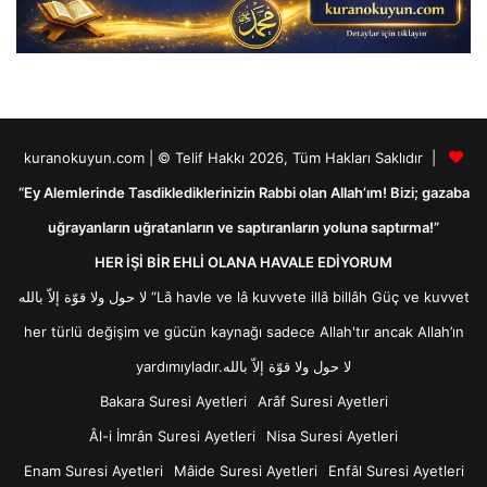
kuranokuyun.com | © Telif Hakkı 2026, Tüm Hakları Saklıdır |
“Ey Alemlerinde Tasdiklediklerinizin Rabbi olan Allah’ım! Bizi; gazaba
uğrayanların uğratanların ve saptıranların yoluna saptırma!”
HER İŞİ BİR EHLİ OLANA HAVALE EDİYORUM
لا حول ولا قوّة إلاّ بالله “Lâ havle ve lâ kuvvete illâ billâh Güç ve kuvvet
her türlü değişim ve gücün kaynağı sadece Allah'tır ancak Allah’ın
yardımıyladır.لا حول ولا قوّة إلاّ بالله
Bakara Suresi Ayetleri
Arâf Suresi Ayetleri
Âl-i İmrân Suresi Ayetleri
Nisa Suresi Ayetleri
Enam Suresi Ayetleri
Mâide Suresi Ayetleri
Enfâl Suresi Ayetleri