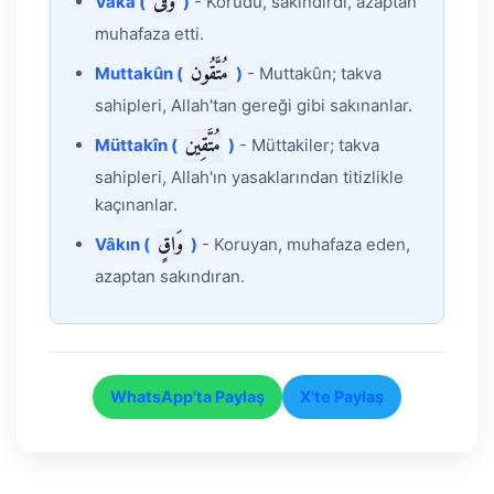
وَقَى
Vakā (
)
- Korudu, sakındırdı, azaptan
muhafaza etti.
مُتَّقُون
Muttakûn (
)
- Muttakûn; takva
sahipleri, Allah'tan gereği gibi sakınanlar.
مُتَّقِين
Müttakîn (
)
- Müttakiler; takva
sahipleri, Allah'ın yasaklarından titizlikle
kaçınanlar.
وَاقٍ
Vâkın (
)
- Koruyan, muhafaza eden,
azaptan sakındıran.
WhatsApp'ta Paylaş
X'te Paylaş