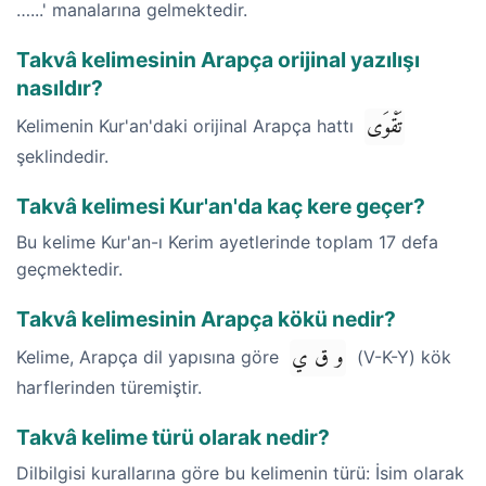
…...' manalarına gelmektedir.
Takvâ kelimesinin Arapça orijinal yazılışı
nasıldır?
تَقْوَى
Kelimenin Kur'an'daki orijinal Arapça hattı
şeklindedir.
Takvâ kelimesi Kur'an'da kaç kere geçer?
Bu kelime Kur'an-ı Kerim ayetlerinde toplam 17 defa
geçmektedir.
Takvâ kelimesinin Arapça kökü nedir?
و ق ي
Kelime, Arapça dil yapısına göre
(V-K-Y) kök
harflerinden türemiştir.
Takvâ kelime türü olarak nedir?
Dilbilgisi kurallarına göre bu kelimenin türü: İsim olarak