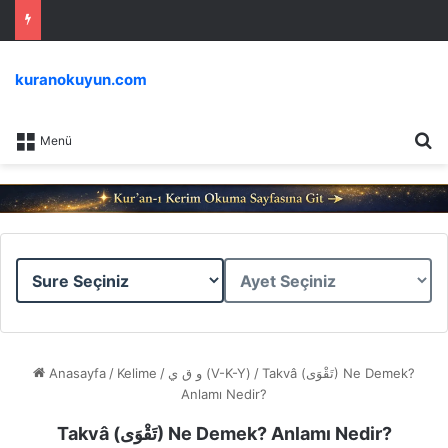
kuranokuyun.com
Ar
Menü
Sure
Ayet
Seçiniz
Seçiniz
Anasayfa
/
Kelime
/
و ق ي (V-K-Y)
/
Takvâ (تَقْوَى) Ne Demek?
Anlamı Nedir?
Takvâ (تَقْوَى) Ne Demek? Anlamı Nedir?