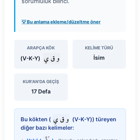
sorumluluk bilinci.
💡 Bu anlama ekleme/düzeltme öner
ARAPÇA KÖK
KELIME TÜRÜ
و ق ي
İsim
(V-K-Y)
KUR'AN'DA GEÇIŞ
17 Defa
و ق ي
Bu kökten (
(V-K-Y)) türeyen
diğer bazı kelimeler: