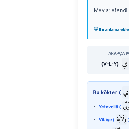
Mevla; efendi,
💡 Bu anlama ek
ARAPÇA K
 ي
(V-L-Y)
ي
Bu kökten (
وَلَّى
Yetevellâ (
وِلَايَة
Vilâye (