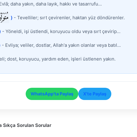
Evlâ; daha yakın, daha layık, hakkı ve tasarrufu...
مُتَوَلّ
)
- Tevelliler; sırt çevirenler, haktan yüz döndürenler.
)
- Yöneldi, işi üstlendi, koruyucu oldu veya sırt çevirip...
)
- Evliya; veliler, dostlar, Allah'a yakın olanlar veya batıl...
eli; dost, koruyucu, yardım eden, işleri üstlenen yakın.
WhatsApp'ta Paylaş
X'te Paylaş
 Sıkça Sorulan Sorular