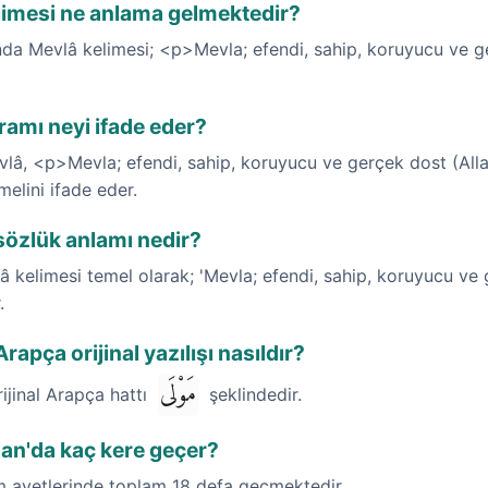
limesi ne anlama gelmektedir?
nda Mevlâ kelimesi; <p>Mevla; efendi, sahip, koruyucu ve g
ramı neyi ifade eder?
vlâ, <p>Mevla; efendi, sahip, koruyucu ve gerçek dost (All
melini ifade eder.
sözlük anlamı nedir?
 kelimesi temel olarak; 'Mevla; efendi, sahip, koruyucu ve ge
.
apça orijinal yazılışı nasıldır?
مَوْلَى
rijinal Arapça hattı
şeklindedir.
'an'da kaç kere geçer?
im ayetlerinde toplam 18 defa geçmektedir.