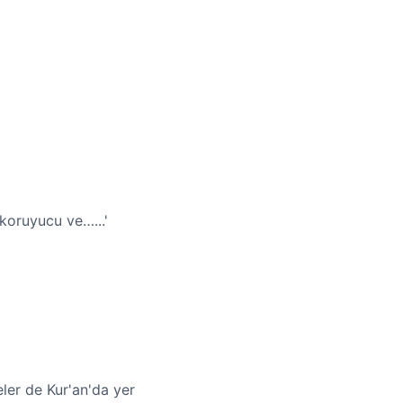
 koruyucu ve…...'
eler de Kur'an'da yer