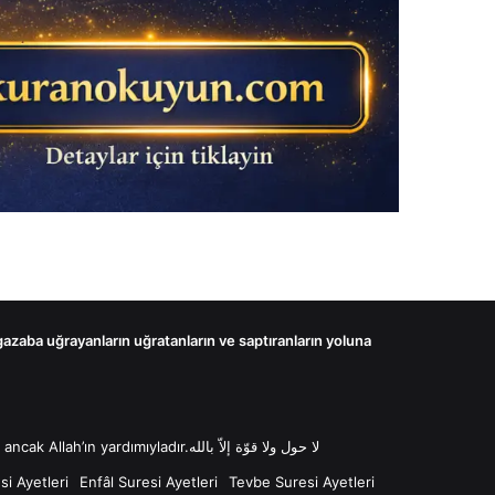
 gazaba uğrayanların uğratanların ve saptıranların yoluna
لا حول ولا قوّة إلاّ بالله “Lâ havle ve lâ kuvvete illâ billâh Güç ve kuvvet her türlü değişim ve gücün kaynağı sadece Allah'tır ancak Allah’ın yardımıyladır.لا حول ولا قوّة إلاّ بالله
i Ayetleri
Enfâl Suresi Ayetleri
Tevbe Suresi Ayetleri