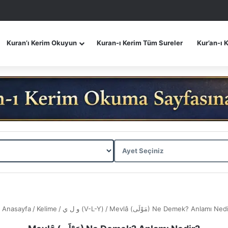
Kuran’ı Kerim Okuyun
Kuran-ı Kerim Tüm Sureler
Kur’an-ı 
Anasayfa
/
Kelime
/
و ل ي (V-L-Y)
/
Mevlâ (مَوْلَى) Ne Demek? Anlamı Ned