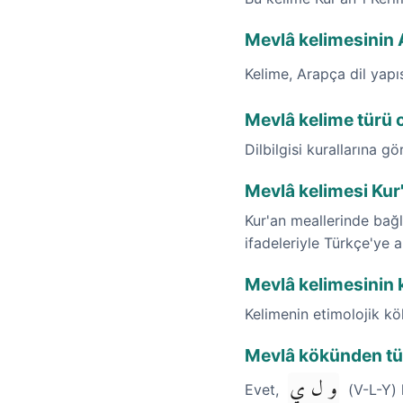
Mevlâ kelimesinin 
Kelime, Arapça dil yap
Mevlâ kelime türü 
Dilbilgisi kurallarına gö
Mevlâ kelimesi Kur
Kur'an meallerinde bağl
ifadeleriyle Türkçe'ye a
Mevlâ kelimesinin k
Kelimenin etimolojik k
Mevlâ kökünden tür
و ل ي
Evet,
(V-L-Y) 