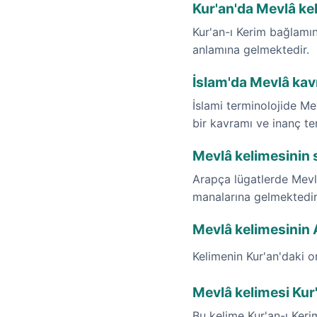
Kur'an'da Mevlâ ke
Kur'an-ı Kerim bağlamı
anlamına gelmektedir.
İslam'da Mevlâ kav
İslami terminolojide Me
bir kavramı ve inanç te
Mevlâ kelimesinin 
Arapça lügatlerde Mevlâ
manalarına gelmektedir
Mevlâ kelimesinin Ar
Kelimenin Kur'an'daki o
Mevlâ kelimesi Kur
Bu kelime Kur'an-ı Ker