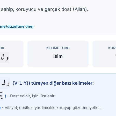
 sahip, koruyucu ve gerçek dost (Allah).
leme/düzeltme öner
ÖK
KELIME TÜRÜ
KUR
و ل
İsim
و ل 
(V-L-Y)) türeyen diğer bazı kelimeler:
يَتَ
)
- Dost edinir, işini üstlenir.
)
- Vilâyet; dostluk, yardımcılık, koruyup gözetme yetkisi.