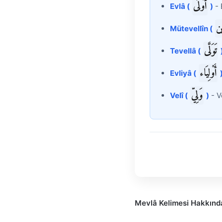
أَوْلَى
Evlâ (
)
- 
ِين
Mütevellîn (
تَوَلَّى
Tevellâ (
أَوْلِيَاء
Evliyâ (
وَلِيّ
Velî (
)
- V
Mevlâ Kelimesi Hakkında