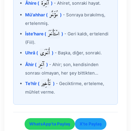
آخِرَة
Âhire (
)
- Ahiret, sonraki hayat.
مُؤَخَّر
Mü'ahhar (
)
- Sonraya bırakılmış,
ertelenmiş.
اسْتَأْخَرَ
İste'hare (
)
- Geri kaldı, ertelendi
(Fiil).
أُخْرَى
Uhrâ (
)
- Başka, diğer, sonraki.
آخِر
Âhir (
)
- Ahir; son, kendisinden
sonrası olmayan, her şey bittikten...
تَأْخِير
Te'hîr (
)
- Geciktirme, erteleme,
mühlet verme.
WhatsApp'ta Paylaş
X'te Paylaş