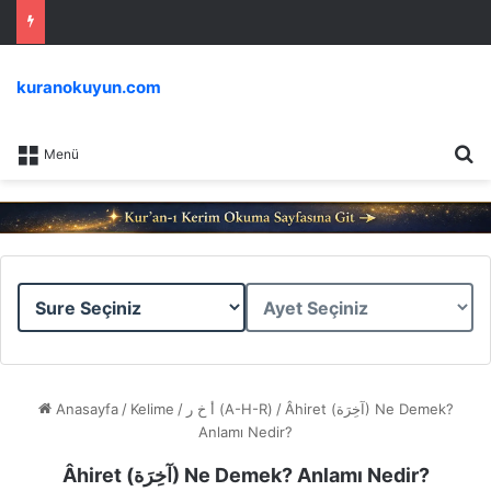
kuranokuyun.com
Ar
Menü
Sure
Ayet
Seçiniz
Seçiniz
Anasayfa
/
Kelime
/
أ خ ر (A-H-R)
/
Âhiret (آخِرَة) Ne Demek?
Anlamı Nedir?
Âhiret (آخِرَة) Ne Demek? Anlamı Nedir?