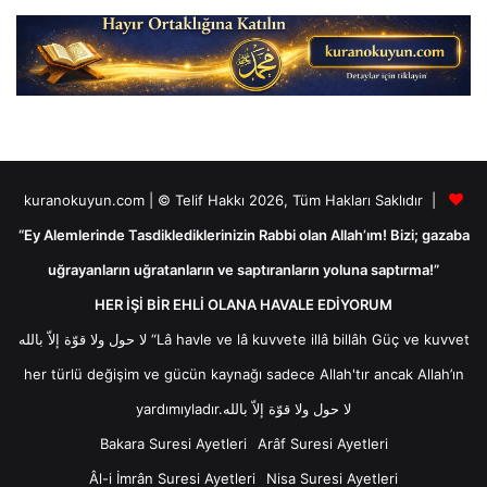
kuranokuyun.com | © Telif Hakkı 2026, Tüm Hakları Saklıdır |
“Ey Alemlerinde Tasdiklediklerinizin Rabbi olan Allah’ım! Bizi; gazaba
uğrayanların uğratanların ve saptıranların yoluna saptırma!”
HER İŞİ BİR EHLİ OLANA HAVALE EDİYORUM
لا حول ولا قوّة إلاّ بالله “Lâ havle ve lâ kuvvete illâ billâh Güç ve kuvvet
her türlü değişim ve gücün kaynağı sadece Allah'tır ancak Allah’ın
yardımıyladır.لا حول ولا قوّة إلاّ بالله
Bakara Suresi Ayetleri
Arâf Suresi Ayetleri
Âl-i İmrân Suresi Ayetleri
Nisa Suresi Ayetleri