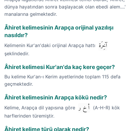
dünya hayatından sonra başlayacak olan ebedi alem....'
manalarına gelmektedir.
Âhiret kelimesinin Arapça orijinal yazılışı
nasıldır?
آخِرَة
Kelimenin Kur'an'daki orijinal Arapça hattı
şeklindedir.
Âhiret kelimesi Kur'an'da kaç kere geçer?
Bu kelime Kur'an-ı Kerim ayetlerinde toplam 115 defa
geçmektedir.
Âhiret kelimesinin Arapça kökü nedir?
أ خ ر
Kelime, Arapça dil yapısına göre
(A-H-R) kök
harflerinden türemiştir.
Âhiret kelime türü olarak nedir?