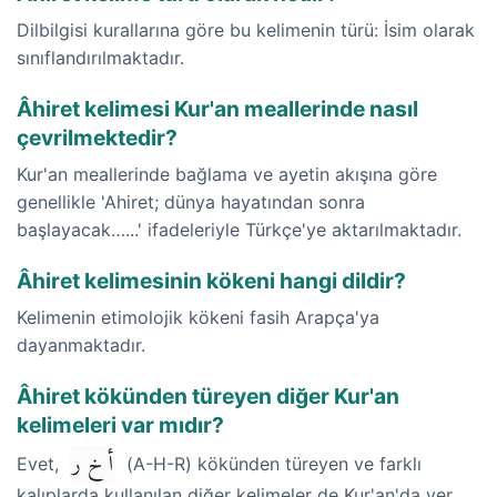
Dilbilgisi kurallarına göre bu kelimenin türü: İsim olarak
sınıflandırılmaktadır.
Âhiret kelimesi Kur'an meallerinde nasıl
çevrilmektedir?
Kur'an meallerinde bağlama ve ayetin akışına göre
genellikle 'Ahiret; dünya hayatından sonra
başlayacak…...' ifadeleriyle Türkçe'ye aktarılmaktadır.
Âhiret kelimesinin kökeni hangi dildir?
Kelimenin etimolojik kökeni fasih Arapça'ya
dayanmaktadır.
Âhiret kökünden türeyen diğer Kur'an
kelimeleri var mıdır?
أ خ ر
Evet,
(A-H-R) kökünden türeyen ve farklı
kalıplarda kullanılan diğer kelimeler de Kur'an'da yer