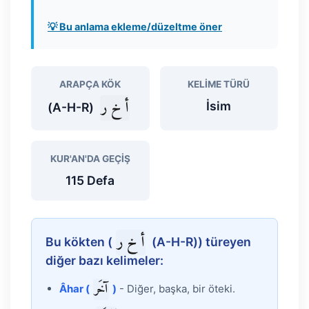
💡 Bu anlama ekleme/düzeltme öner
ARAPÇA KÖK
KELIME TÜRÜ
أ خ ر
İsim
(A-H-R)
KUR'AN'DA GEÇIŞ
115 Defa
أ خ ر
Bu kökten (
(A-H-R)) türeyen
diğer bazı kelimeler:
آخَر
Âhar (
)
- Diğer, başka, bir öteki.