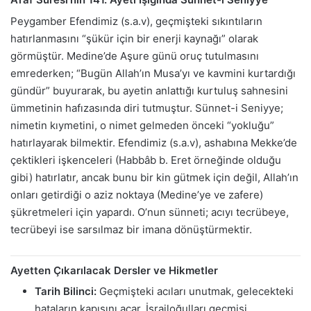
Peygamber Efendimiz (s.a.v), geçmişteki sıkıntıların
hatırlanmasını “şükür için bir enerji kaynağı” olarak
görmüştür. Medine’de Aşure günü oruç tutulmasını
emrederken; “Bugün Allah’ın Musa’yı ve kavmini kurtardığı
gündür” buyurarak, bu ayetin anlattığı kurtuluş sahnesini
ümmetinin hafızasında diri tutmuştur. Sünnet-i Seniyye;
nimetin kıymetini, o nimet gelmeden önceki “yokluğu”
hatırlayarak bilmektir. Efendimiz (s.a.v), ashabına Mekke’de
çektikleri işkenceleri (Habbâb b. Eret örneğinde olduğu
gibi) hatırlatır, ancak bunu bir kin gütmek için değil, Allah’ın
onları getirdiği o aziz noktaya (Medine’ye ve zafere)
şükretmeleri için yapardı. O’nun sünneti; acıyı tecrübeye,
tecrübeyi ise sarsılmaz bir imana dönüştürmektir.
Ayetten Çıkarılacak Dersler ve Hikmetler
Tarih Bilinci:
Geçmişteki acıları unutmak, gelecekteki
hataların kapısını açar. İsrailoğulları geçmişi