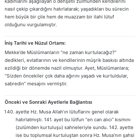
kadınlarını aşağılayan o dehşetli zulmünden kendilerini
nasıl çekip çıkardığını hatırlatarak; yaşadıkları bu sürecin
hem büyük bir çile hem de muazzam bir ilahi lütuf
olduğunu vurgulamıştır.
İniş Tarihi ve Nüzul Ortamı:
Mekke’de Müslümanların “ne zaman kurtulacağız?”
dedikleri, evlatlarının ve kendilerinin müşrik baskısı altında
ezildiği bir dönemde nazil olmuştur. Ayet, Müslümanlara;
“Sizden öncekiler çok daha ağırını yaşadı ve kurtuldular,
sabredin” mesajını vermiştir.
Önceki ve Sonraki Ayetlerle Bağlantısı
ayette Hz. Musa Allah’ın lütuflarını genel olarak
hatırlatmıştı. 141. ayet bu lütfun “en can alıcı” kısmını
(zulümden kurtuluşu) sahneleriyle sundu. 142. ayette
ise bu toplumsal kurtuluştan sonra Hz. Musa’nın şahsi