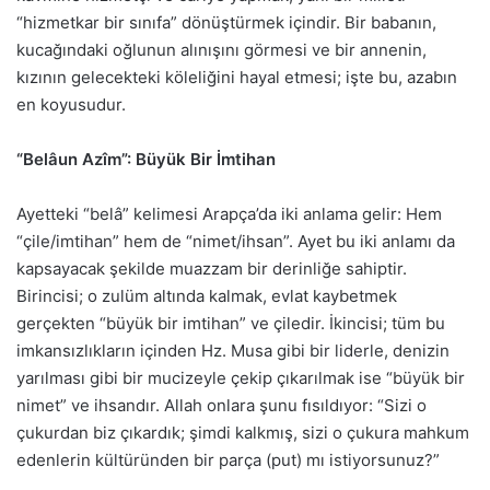
“hizmetkar bir sınıfa” dönüştürmek içindir. Bir babanın,
kucağındaki oğlunun alınışını görmesi ve bir annenin,
kızının gelecekteki köleliğini hayal etmesi; işte bu, azabın
en koyusudur.
“Belâun Azîm”: Büyük Bir İmtihan
Ayetteki “belâ” kelimesi Arapça’da iki anlama gelir: Hem
“çile/imtihan” hem de “nimet/ihsan”. Ayet bu iki anlamı da
kapsayacak şekilde muazzam bir derinliğe sahiptir.
Birincisi; o zulüm altında kalmak, evlat kaybetmek
gerçekten “büyük bir imtihan” ve çiledir. İkincisi; tüm bu
imkansızlıkların içinden Hz. Musa gibi bir liderle, denizin
yarılması gibi bir mucizeyle çekip çıkarılmak ise “büyük bir
nimet” ve ihsandır. Allah onlara şunu fısıldıyor: “Sizi o
çukurdan biz çıkardık; şimdi kalkmış, sizi o çukura mahkum
edenlerin kültüründen bir parça (put) mı istiyorsunuz?”