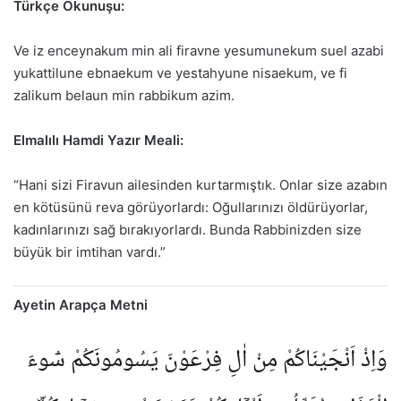
Türkçe Okunuşu:
Ve iz enceynakum min ali firavne yesumunekum suel azabi
yukattilune ebnaekum ve yestahyune nisaekum, ve fi
zalikum belaun min rabbikum azim.
Elmalılı Hamdi Yazır Meali:
“Hani sizi Firavun ailesinden kurtarmıştık. Onlar size azabın
en kötüsünü reva görüyorlardı: Oğullarınızı öldürüyorlar,
kadınlarınızı sağ bırakıyorlardı. Bunda Rabbinizden size
büyük bir imtihan vardı.”
Ayetin Arapça Metni
وَاِذْ اَنْجَيْنَاكُمْ مِنْ اٰلِ فِرْعَوْنَ يَسُومُونَكُمْ سُٓوءَ