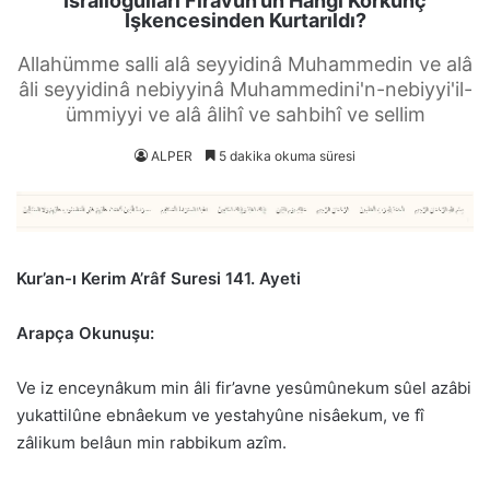
İsrailoğulları Firavun’un Hangi Korkunç
İşkencesinden Kurtarıldı?
Allahümme salli alâ seyyidinâ Muhammedin ve alâ
âli seyyidinâ nebiyyinâ Muhammedini'n-nebiyyi'il-
ümmiyyi ve alâ âlihî ve sahbihî ve sellim
ALPER
5 dakika okuma süresi
Kur’an-ı Kerim A’râf Suresi 141. Ayeti
Arapça Okunuşu:
Ve iz enceynâkum min âli fir’avne yesûmûnekum sûel azâbi
yukattilûne ebnâekum ve yestahyûne nisâekum, ve fî
zâlikum belâun min rabbikum azîm.