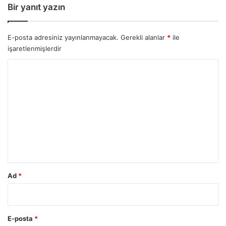
Bir yanıt yazın
E-posta adresiniz yayınlanmayacak.
Gerekli alanlar
*
ile
işaretlenmişlerdir
Y
o
r
u
m
*
Ad
*
E-posta
*