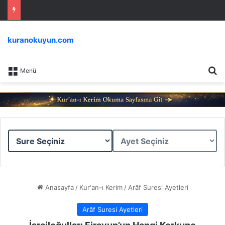
kuranokuyun.com
Ar
Menü
Sure
Ayet
Seçiniz
Seçiniz
Anasayfa
/
Kur'an-ı Kerim
/
Arâf Suresi Ayetleri
Arâf Suresi Ayetleri