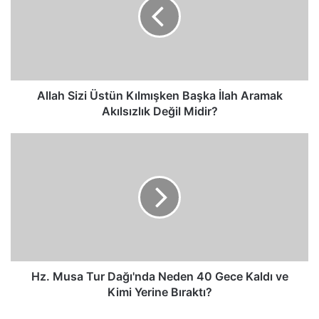
Kılmışken
Başka
İlah
Aramak
Akılsızlık
Değil
Midir?
Allah Sizi Üstün Kılmışken Başka İlah Aramak
Akılsızlık Değil Midir?
Hz.
Musa
Tur
Dağı'nda
Neden
40
Gece
Kaldı
ve
Kimi
Hz. Musa Tur Dağı'nda Neden 40 Gece Kaldı ve
Yerine
Kimi Yerine Bıraktı?
Bıraktı?