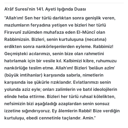
A’râf Suresi’nin 141. Ayeti Işığında Duası
“Allah’ım! Sen her türlü darlıktan sonra genişlik veren,
mazlumların feryadına yetişen ve bizleri her türlü
Firavunî zulümden muhafaza eden El-Müncî olan
Rabbimizsin. Bizleri, senin kurtuluşuna (necatına)
erdikten sonra nankörleşenlerden eyleme. Rabbimiz!
Geçmişteki acılarımızı, senin bize olan rahmetini
hatırlamak için bir vesile kıl. Kalbimizi kibre, ruhumuzu
nankörlüğe teslim etme. Allah’ım! Bizleri ‘belâun azîm’
(büyük imtihanlar) karşısında sabırla, nimetlerin
karşısında ise şükürle rızıklandır. Evlatlarımızı senin
yolunda aziz eyle; onları zalimlerin ve batıl ideolojilerin
elinde heba ettirme. Bizleri her türlü ruhsal kölelikten,
nefsimizin bizi aşağıladığı azaplardan senin sonsuz
izzetine sığındırıyoruz. Ey âlemlerin Rabbi! Bize verdiğin
kurtuluşu, ebedi cennetinle taçlandır. Amin.”