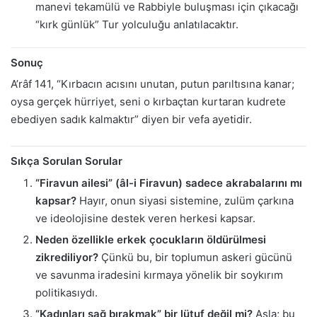
manevi tekamülü ve Rabbiyle buluşması için çıkacağı
“kırk günlük” Tur yolculuğu anlatılacaktır.
Sonuç
A’râf 141, “Kırbacın acısını unutan, putun parıltısına kanar;
oysa gerçek hürriyet, seni o kırbaçtan kurtaran kudrete
ebediyen sadık kalmaktır” diyen bir vefa ayetidir.
Sıkça Sorulan Sorular
“Firavun ailesi” (âl-i Firavun) sadece akrabalarını mı
kapsar?
Hayır, onun siyasi sistemine, zulüm çarkına
ve ideolojisine destek veren herkesi kapsar.
Neden özellikle erkek çocukların öldürülmesi
zikrediliyor?
Çünkü bu, bir toplumun askeri gücünü
ve savunma iradesini kırmaya yönelik bir soykırım
politikasıydı.
“Kadınları sağ bırakmak” bir lütuf değil mi?
Asla; bu