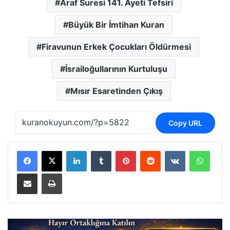
Araf Suresi 141. Ayeti Tefsiri
Büyük Bir İmtihan Kuran
Firavunun Erkek Çocukları Öldürmesi
İsrailoğullarının Kurtuluşu
Mısır Esaretinden Çıkış
Copy URL
LinkedIn
Tumblr
Pinterest
Reddit
VKontakte
Whats
E-Posta ile paylaş
Yazdır