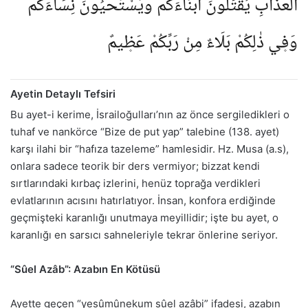
الْعَذَابِ يُقَتِّلُونَ اَبْنَٓاءَكُمْ وَيَسْتَحْيُونَ نِسَٓاءَكُمْۜ
وَف۪ي ذٰلِكُمْ بَلَاءٌ مِنْ رَبِّكُمْ عَظ۪يمٌ
Ayetin Detaylı Tefsiri
Bu ayet-i kerime, İsrailoğulları’nın az önce sergiledikleri o
tuhaf ve nankörce “Bize de put yap” talebine (138. ayet)
karşı ilahi bir “hafıza tazeleme” hamlesidir. Hz. Musa (a.s),
onlara sadece teorik bir ders vermiyor; bizzat kendi
sırtlarındaki kırbaç izlerini, henüz toprağa verdikleri
evlatlarının acısını hatırlatıyor. İnsan, konfora erdiğinde
geçmişteki karanlığı unutmaya meyillidir; işte bu ayet, o
karanlığı en sarsıcı sahneleriyle tekrar önlerine seriyor.
“Sûel Azâb”: Azabın En Kötüsü
Ayette geçen “yesûmûnekum sûel azâbi” ifadesi, azabın