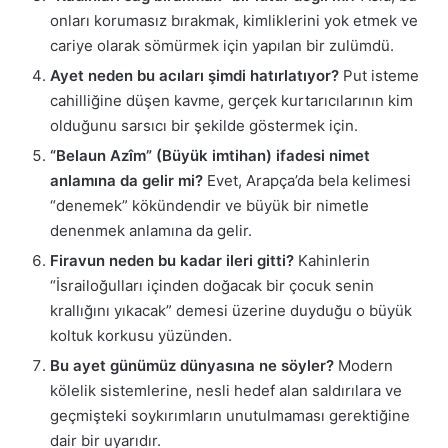
onları korumasız bırakmak, kimliklerini yok etmek ve
cariye olarak sömürmek için yapılan bir zulümdü.
Ayet neden bu acıları şimdi hatırlatıyor?
Put isteme
cahilliğine düşen kavme, gerçek kurtarıcılarının kim
olduğunu sarsıcı bir şekilde göstermek için.
“Belaun Azîm” (Büyük imtihan) ifadesi nimet
anlamına da gelir mi?
Evet, Arapça’da bela kelimesi
“denemek” kökündendir ve büyük bir nimetle
denenmek anlamına da gelir.
Firavun neden bu kadar ileri gitti?
Kahinlerin
“İsrailoğulları içinden doğacak bir çocuk senin
krallığını yıkacak” demesi üzerine duyduğu o büyük
koltuk korkusu yüzünden.
Bu ayet günümüz dünyasına ne söyler?
Modern
kölelik sistemlerine, nesli hedef alan saldırılara ve
geçmişteki soykırımların unutulmaması gerektiğine
dair bir uyarıdır.