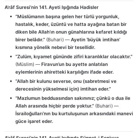
A’râf Suresi’nin 141. Ayeti Işığında Hadisler
“Müslümanın başına gelen her türlü yorgunluk,
hastalık, keder, üzüntü ve hatta ayağına batan bir
diken bile Allah’ın onun günahlarına kefaret kıldığı
birer belâdır.”
(Buhari) —
Ayetin ‘büyük imtihan’
kısmına yönelik nebevi bir tesellidir.
“Zulüm, kıyamet gününde zifiri karanlıklar olacaktır.”
(Müslim) —
Firavun’un bu ayette anlatılan
eylemlerinin ahiretteki karşılığını ifade eder.
“Allah bir kulunu severse, onu (sabretmesi ve
derecesinin yükselmesi için) imtihan eder.”
“Mazlumun bedduasından sakınınız; çünkü o dua ile
Allah arasında hiçbir perde yoktur.”
(Buhari) —
İsrailoğulları’nın bu kurtuluşunun arkasındaki manevi
güce işaret eder.
A’râf Suresi’nin 141. Ayeti Işığında Sünnet-i Seniyye