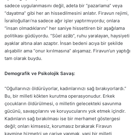
sadece uygulanmasını değil, adeta bir “pazarlama” veya
“dayatma” gibi her an hissedilmesini anlatır. Firavun rejimi,
İsrailoğulları’na sadece ağır işler yaptırmıyordu; onlara
“insan olmadıklarını” her saniye hissettiren bir aşağılama
politikası güdüyordu. “Sûel azâb”, ruhu yaralayan, haysiyeti
ayaklar altına alan azaptır. İnsan bedeni acıya bir şekilde
alışabilir ama “onur kırılmasına” alışamaz. Firavun’un yaptığı
tam olarak buydu.
Demografik ve Psikolojik Savaş:
“Oğullarınızı öldürüyorlar, kadınlarınızı sağ bırakıyorlardı.”
Bu, bir milleti kökten kurutma operasyonudur. Erkek
çocukların öldürülmesi, o milletin gelecekteki savunma
gücünü, savaşçılarını ve koruyucularını yok etmek içindir.
Kadınların sağ bırakılması ise bir merhamet göstergesi
değil; onları kimsesiz, korumasız bırakarak Firavun
kavmine hizmetçi ve cariye yapmak, yani bir milleti