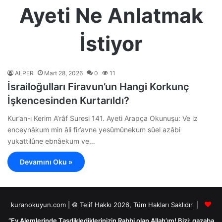
Ayeti Ne Anlatmak
İstiyor
ALPER
Mart 28, 2026
0
11
İsrailoğulları Firavun’un Hangi Korkunç
İşkencesinden Kurtarıldı?
Kur’an-ı Kerim A’râf Suresi 141. Ayeti Arapça Okunuşu: Ve iz
enceynâkum min âli fir’avne yesûmûnekum sûel azâbi
yukattilûne ebnâekum ve…
Devamını Oku »
kuranokuyun.com | © Telif Hakkı 2026, Tüm Hakları Saklıdır |
“Ey Alemlerinde Tasdiklediklerinizin Rabbi olan Allah’ım! Bizi; gazaba