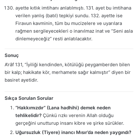
ayette kıtlık imtihanı anlatılmıştı. 131. ayet bu imtihana
verilen yanlış (batıl) tepkiyi sundu. 132. ayette ise
Firavun kavminin, tüm bu mucizelere ve uyarılara
rağmen sergileyecekleri o inanılmaz inat ve “Seni asla
dinlemeyeceğiz” resti anlatılacaktır.
Sonuç
A’râf 131, “İyiliği kendinden, kötülüğü peygamberden bilen
bir kalp; hakikate kör, merhamete sağır kalmıştır” diyen bir
basiret ayetidir.
Sıkça Sorulan Sorular
“Hakkımızdır” (Lana hadhihi) demek neden
tehlikelidir?
Çünkü rızkı verenin Allah olduğu
gerçeğini unutturup insanı kibre ve şirke sürükler.
Uğursuzluk (Tiyere) inancı Mısır’da neden yaygındı?