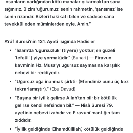
insanların varlığından kötü manalar çıkarmaktan sana
sığınırız. Bizim ‘uğurumuz’ senin rahmetin, ‘şansımız’ ise
senin rızandır. Bizleri hakikati bilen ve sadece sana
tevekkül eden müminlerden eyle. Amin.”
A’râf Suresi’nin 131. Ayeti Işığında Hadisler
“İslam’da ‘uğursuzluk’ (tiyere) yoktur; en güzeli
‘tefeül’ (iyiye yormak)dir.”
(Buhari) —
Firavun
kavminin Hz. Musa’yı uğursuz saymasına karşılık
nebevi bir reddiyedir.
“Uğursuzluğa inanmak şirktir (Efendimiz bunu üç kez
tekrarlamıştır).”
(Ebu Davud)
“Başına bir iyilik gelirse Allah’tan bil; bir kötülük
gelirse kendi nefsinden bil.”
—
Nisâ Suresi 79.
ayetinin nebevi izahıdır ve Firavunî mantığın tam
zıddıdır.
“İyilik geldiğinde ‘Elhamdülillah’, kötülük geldiğinde