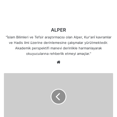
ALPER
"İslam Bilimleri ve Tefsir araştırmacısı olan Alper, Kur'anî kavramlar
ve Hadis ilmi üzerine derinlemesine çalışmalar yürütmektedir.
Akademik perspektifi manevi derinlikle harmanlayarak
okuyucularına rehberlik etmeyi amaçlar."
Web
sitesi
Allah'ın
Büyük
Lutuflarından
Hz.
Muhammed'in
Anlatmak
İstediklerini
Anlamak