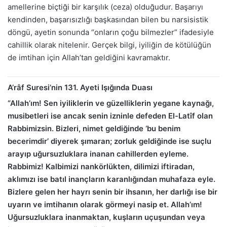
amellerine biçtiği bir karşılık (ceza) olduğudur. Başarıyı
kendinden, başarısızlığı başkasından bilen bu narsisistik
döngü, ayetin sonunda “onların çoğu bilmezler” ifadesiyle
cahillik olarak nitelenir. Gerçek bilgi, iyiliğin de kötülüğün
de imtihan için Allah’tan geldiğini kavramaktır.
A’râf Suresi’nin 131. Ayeti Işığında Duası
“Allah’ım! Sen iyiliklerin ve güzelliklerin yegane kaynağı,
musibetleri ise ancak senin izninle defeden El-Latîf olan
Rabbimizsin. Bizleri, nimet geldiğinde ‘bu benim
becerimdir’ diyerek şımaran; zorluk geldiğinde ise suçlu
arayıp uğursuzluklara inanan cahillerden eyleme.
Rabbimiz! Kalbimizi nankörlükten, dilimizi iftiradan,
aklımızı ise batıl inançların karanlığından muhafaza eyle.
Bizlere gelen her hayrı senin bir ihsanın, her darlığı ise bir
uyarın ve imtihanın olarak görmeyi nasip et. Allah’ım!
Uğursuzluklara inanmaktan, kuşların uçuşundan veya