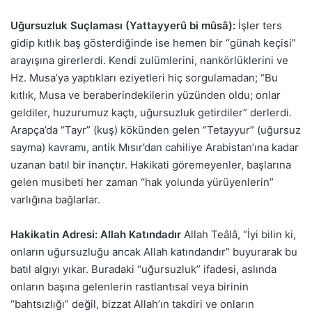
Uğursuzluk Suçlaması (Yattayyerû bi mûsâ):
İşler ters
gidip kıtlık baş gösterdiğinde ise hemen bir “günah keçisi”
arayışına girerlerdi. Kendi zulümlerini, nankörlüklerini ve
Hz. Musa’ya yaptıkları eziyetleri hiç sorgulamadan; “Bu
kıtlık, Musa ve beraberindekilerin yüzünden oldu; onlar
geldiler, huzurumuz kaçtı, uğursuzluk getirdiler” derlerdi.
Arapça’da “Tayr” (kuş) kökünden gelen “Tetayyur” (uğursuz
sayma) kavramı, antik Mısır’dan cahiliye Arabistan’ına kadar
uzanan batıl bir inançtır. Hakikati göremeyenler, başlarına
gelen musibeti her zaman “hak yolunda yürüyenlerin”
varlığına bağlarlar.
Hakikatin Adresi: Allah Katındadır
Allah Teâlâ, “İyi bilin ki,
onların uğursuzluğu ancak Allah katındandır” buyurarak bu
batıl algıyı yıkar. Buradaki “uğursuzluk” ifadesi, aslında
onların başına gelenlerin rastlantısal veya birinin
“bahtsızlığı” değil, bizzat Allah’ın takdiri ve onların