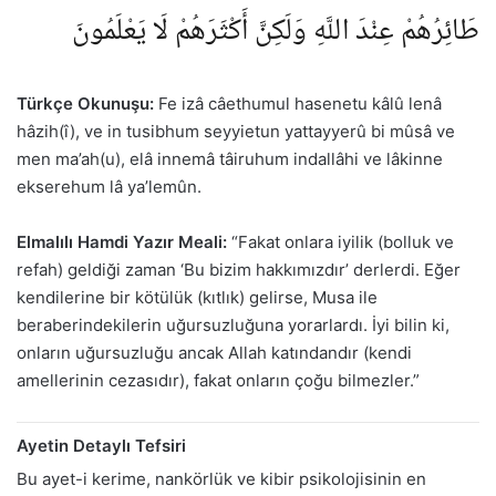
طَائِرُهُمْ عِنْدَ اللَّهِ وَلَكِنَّ أَكْثَرَهُمْ لَا يَعْلَمُونَ
Türkçe Okunuşu:
Fe izâ câethumul hasenetu kâlû lenâ
hâzih(î), ve in tusibhum seyyietun yattayyerû bi mûsâ ve
men ma’ah(u), elâ innemâ tâiruhum indallâhi ve lâkinne
ekserehum lâ ya’lemûn.
Elmalılı Hamdi Yazır Meali:
“Fakat onlara iyilik (bolluk ve
refah) geldiği zaman ‘Bu bizim hakkımızdır’ derlerdi. Eğer
kendilerine bir kötülük (kıtlık) gelirse, Musa ile
beraberindekilerin uğursuzluğuna yorarlardı. İyi bilin ki,
onların uğursuzluğu ancak Allah katındandır (kendi
amellerinin cezasıdır), fakat onların çoğu bilmezler.”
Ayetin Detaylı Tefsiri
Bu ayet-i kerime, nankörlük ve kibir psikolojisinin en