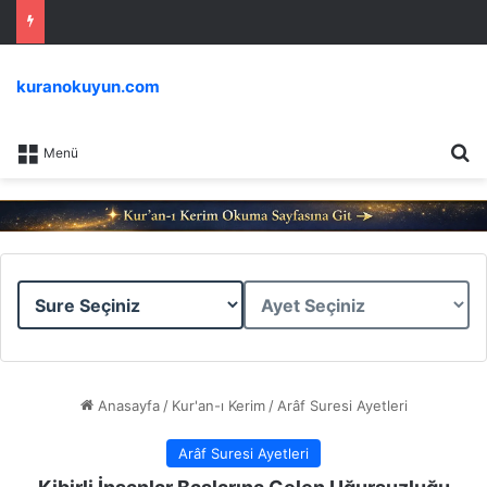
kuranokuyun.com
Ar
Menü
Sure
Ayet
Seçiniz
Seçiniz
Anasayfa
/
Kur'an-ı Kerim
/
Arâf Suresi Ayetleri
Arâf Suresi Ayetleri