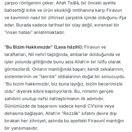
çarpıcı röntgenini çeker. Allah Teâlâ, bir önceki ayette
bahsettiği kıtlık ve ürün eksikliği imtihanına karşı Firavun
ve kavminin nasıl bir zihinsel çarpıklık içinde olduğunu ifşa
eder. Burada sadece tarihsel bir olay değil, evrensel bir
“insan hatası” anlatılmaktadır.
“Bu Bizim Hakkımızdır” (Lana hâzihî):
Firavun ve
taraftarları, Nil nehri taştığında, ambarlar dolduğunda ve
işler yolunda gittiğinde bunu asla Allah’ın bir lütfu olarak
görmezlerdi. Onların mantığında başarı; kendi zekalarının,
sistemlerinin ve “tanrılık” iddialarının doğal bir sonucuydu.
“Bu bizim hakkımızdır, biz buna layığız, bizim becerimizle
oldu” diyerek kibre kapılıyorlardı. Bu, nimetin gerçek
sahibini unutup nefsi ilahlaştırmanın ilk adımıdır.
Günümüzde de başarısını sadece kendi CV’sine veya
dehasına bağlayan, Allah’ın “Rezzâk” sıfatını devre dışı
bırakan her zihniyet, aslında bu ayetteki Firavunî mantığın
bir yansımasıdır.