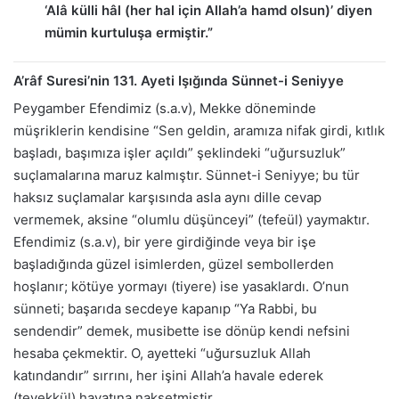
‘Alâ külli hâl (her hal için Allah’a hamd olsun)’ diyen
mümin kurtuluşa ermiştir.”
A’râf Suresi’nin 131. Ayeti Işığında Sünnet-i Seniyye
Peygamber Efendimiz (s.a.v), Mekke döneminde
müşriklerin kendisine “Sen geldin, aramıza nifak girdi, kıtlık
başladı, başımıza işler açıldı” şeklindeki “uğursuzluk”
suçlamalarına maruz kalmıştır. Sünnet-i Seniyye; bu tür
haksız suçlamalar karşısında asla aynı dille cevap
vermemek, aksine “olumlu düşünceyi” (tefeül) yaymaktır.
Efendimiz (s.a.v), bir yere girdiğinde veya bir işe
başladığında güzel isimlerden, güzel sembollerden
hoşlanır; kötüye yormayı (tiyere) ise yasaklardı. O’nun
sünneti; başarıda secdeye kapanıp “Ya Rabbi, bu
sendendir” demek, musibette ise dönüp kendi nefsini
hesaba çekmektir. O, ayetteki “uğursuzluk Allah
katındandır” sırrını, her işini Allah’a havale ederek
(tevekkül) hayatına nakşetmiştir.