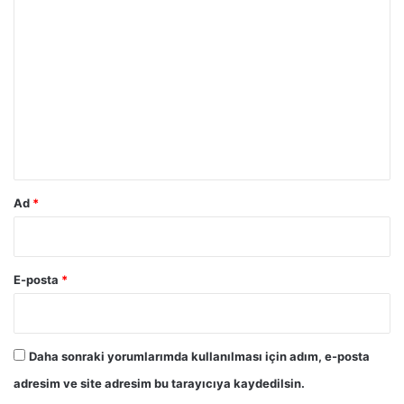
Y
o
r
u
m
*
Ad
*
E-posta
*
Daha sonraki yorumlarımda kullanılması için adım, e-posta
adresim ve site adresim bu tarayıcıya kaydedilsin.