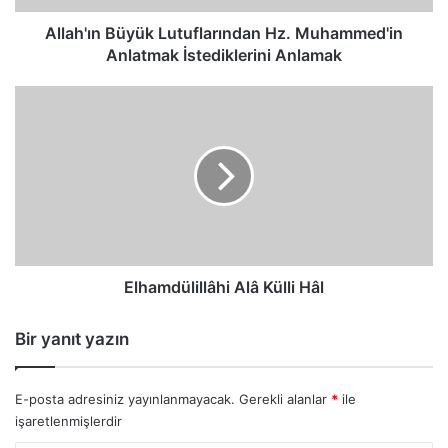
Allah'ın Büyük Lutuflarından Hz. Muhammed'in
Anlatmak İstediklerini Anlamak
Elhamdülillâhi
Alâ
Külli
Hâl
Elhamdülillâhi Alâ Külli Hâl
Bir yanıt yazın
E-posta adresiniz yayınlanmayacak.
Gerekli alanlar
*
ile
işaretlenmişlerdir