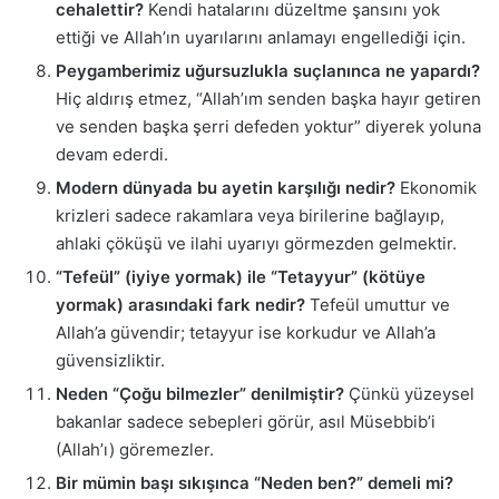
cehalettir?
Kendi hatalarını düzeltme şansını yok
ettiği ve Allah’ın uyarılarını anlamayı engellediği için.
Peygamberimiz uğursuzlukla suçlanınca ne yapardı?
Hiç aldırış etmez, “Allah’ım senden başka hayır getiren
ve senden başka şerri defeden yoktur” diyerek yoluna
devam ederdi.
Modern dünyada bu ayetin karşılığı nedir?
Ekonomik
krizleri sadece rakamlara veya birilerine bağlayıp,
ahlaki çöküşü ve ilahi uyarıyı görmezden gelmektir.
“Tefeül” (iyiye yormak) ile “Tetayyur” (kötüye
yormak) arasındaki fark nedir?
Tefeül umuttur ve
Allah’a güvendir; tetayyur ise korkudur ve Allah’a
güvensizliktir.
Neden “Çoğu bilmezler” denilmiştir?
Çünkü yüzeysel
bakanlar sadece sebepleri görür, asıl Müsebbib’i
(Allah’ı) göremezler.
Bir mümin başı sıkışınca “Neden ben?” demeli mi?