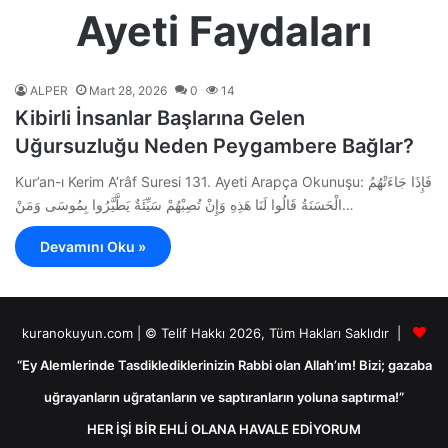
Ayeti Faydaları
ALPER
Mart 28, 2026
0
14
Kibirli İnsanlar Başlarına Gelen
Uğursuzluğu Neden Peygambere Bağlar?
Kur’an-ı Kerim A’râf Suresi 131. Ayeti Arapça Okunuşu: فَإِذَا جَاءَتْهُمُ
الْحَسَنَةُ قَالُوا لَنَا هَذِهِ وَإِنْ تُصِبْهُمْ سَيِّئَةٌ يَطَّيَّرُوا بِمُوسَى وَمَنْ…
Devamını Oku »
kuranokuyun.com | © Telif Hakkı 2026, Tüm Hakları Saklıdır |
“Ey Alemlerinde Tasdiklediklerinizin Rabbi olan Allah’ım! Bizi; gazaba
uğrayanların uğratanların ve saptıranların yoluna saptırma!”
HER İŞİ BİR EHLİ OLANA HAVALE EDİYORUM